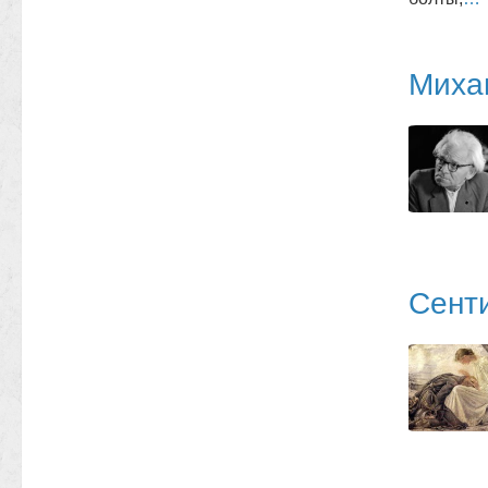
Миха
Сент