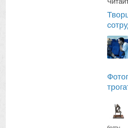
Читай
Твор
сотру
Фото
трога
болты,
…