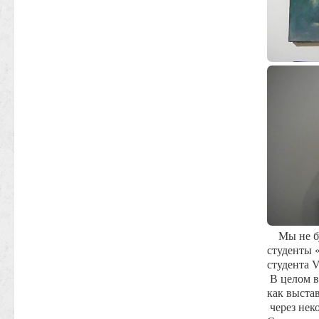
Мы не буд
студенты 
студента
V
В целом в
как выста
через нек