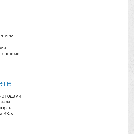
гением
вия
ынешними
ете
ь этюдами
рвой
ор, в
м 33-м