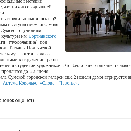
рсональные выставки
 участников сегодняшней
ии.
 выставки запомнилось ещё
ным выступлением
ансамбля
 Сумского
училища
и культуры им.
Бортнянского
ати,
глуховчанина)
под
вом
Татьяны Подъячевой.
тель-музыкант играла со
удентами в окружении
работ
телей и студентов художников. Это
было
впечатляюще и симво
 продлится до
22
июня.
зале Сумской городской галереи еще 2 недели демонстрируется в
а
Артёма Королько «Слова + Чувства»
.
оценок ещё нет)