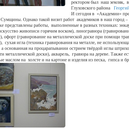
ректором был
наш земляк,
в
Глуховского района
Георгий
И сегодня в
«Академии» пр
Сумщины. Однако такой визит работ
академиков в наш город –
ке представлены работы,
выполненные в разных техниках: энка
искусство живописи горячим воском), линогравюра (гравирован
), офорт (гравирование на металлической доске при помощи тра
),
сухая игла (техника гравирования на металле, не использующ
, а основанная на процарапывании острием твёрдой иглы штрихо
ти металлической доски), акварель,
гравюра на дереве. Также ес
ые маслом на
холсте и на картоне и изделия из песка,
гипса и б