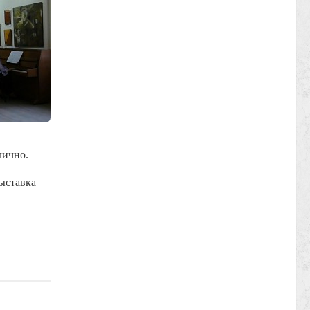
лично.
ыставка