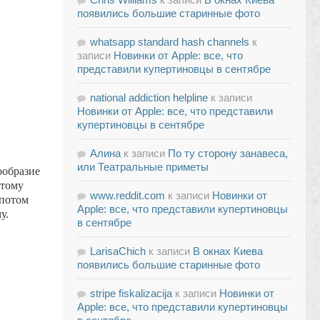
появились большие старинные фото
whatsapp standard hash channels
к
записи
Новинки от Apple: все, что
представили купертиновцы в сентябре
national addiction helpline
к записи
Новинки от Apple: все, что представили
купертиновцы в сентябре
Алина
к записи
По ту сторону занавеса,
или Театральные приметы
ообразие
этому
www.reddit.com
к записи
Новинки от
 потом
Apple: все, что представили купертиновцы
у.
в сентябре
LarisaChich
к записи
В окнах Киева
появились большие старинные фото
stripe fiskalizacija
к записи
Новинки от
Apple: все, что представили купертиновцы