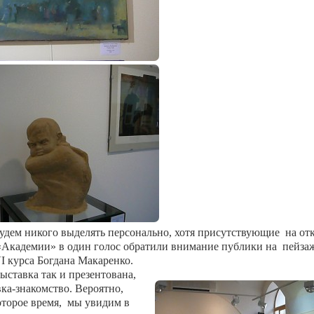
ем никого выделять персонально, хотя присутствующие
на от
«Академии» в один голос обратили внимание публики на
пейза
I
курса Богдана Макаренко.
ыставка так и презентована,
вка-знакомство. Вероятно,
оторое время,
мы увидим в