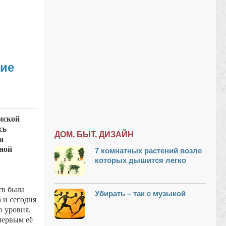
кие
мской
сь
ДОМ, БЫТ, ДИЗАЙН
и
ной
7 комнатных растений возле
которых дышится легко
тв была
Убирать – так с музыкой
а и сегодня
о уровня.
первым её