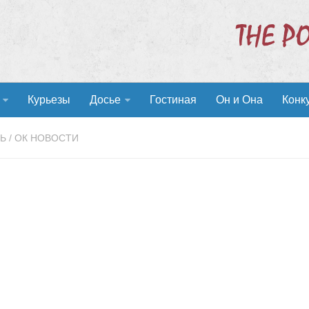
Курьезы
Досье
Гостиная
Он и Она
Конк
Ь
/
ОК НОВОСТИ