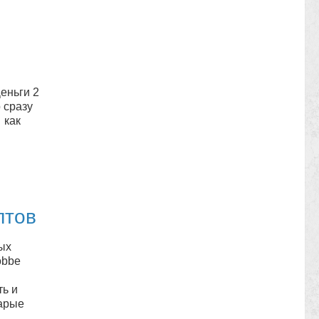
еньги 2
 сразу
 как
…
лтов
ых
obbe
ть и
тарые