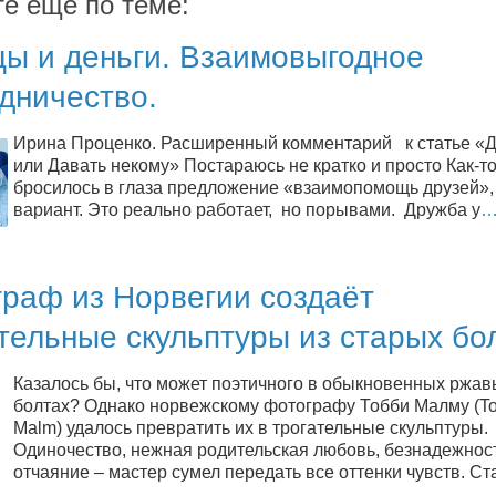
те ещё по теме:
цы и деньги. Взаимовыгодное
дничество.
Ирина Проценко. Расширенный комментарий к статье «Д
или Давать некому» Постараюсь не кратко и просто Как-то
бросилось в глаза предложение «взаимопомощь друзей»,
вариант. Это реально работает, но порывами. Дружба у
граф из Норвегии создаёт
тельные скульптуры из старых бо
Казалось бы, что может поэтичного в обыкновенных ржав
болтах? Однако норвежскому фотографу Тобби Малму (T
Malm) удалось превратить их в трогательные скульптуры.
Одиночество, нежная родительская любовь, безнадежнос
отчаяние – мастер сумел передать все оттенки чувств. С