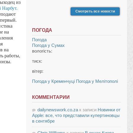
ыходец из
 Нарбут.
Смотреть все новости
еподают
 первый.
устика
ПОГОДА
ие на
вления
Погода
ая
Погода у
Сумах
в на
вологість:
ть работы,
тиск:
ронзы.
вітер:
Погода у Кременчуці
Погода у Мелітополі
КОММЕНТАРИИ
dailynewswork.co.za
к записи
Новинки от
Apple: все, что представили купертиновцы
в сентябре
Chris Williams
к записи
В окнах Киева