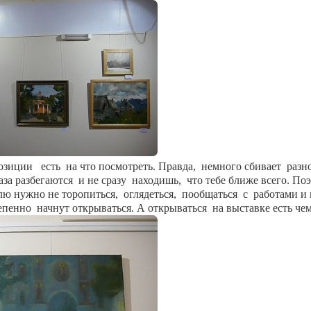
озиции
есть
на что посмотреть. Правда,
немного сбивает
разн
аза разбегаются
и не сразу
находишь,
что тебе ближе всего. По
лю нужно не торопиться,
оглядеться,
пообщаться
с
работами и
епенно
начнут открываться. А открываться
на выставке есть чем