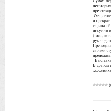
Сумах
пе
некоторых
презентац
Открытие
и прекрас
скрипачей
искусств 
(тоже, кст
руководст
Преподава
своими ст
преподава
Выставка
В другом 
художник
(