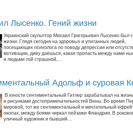
ил Лысенко. Гений жизни
Украинский скульптор Михаил Григорьевич Лысенко был 
жизни. Глядя сегодня на здоровых и упитанных людей,
посещающих психолога по поводу депрессии или отсутст
мотивации, диву даёшься, какая пропасть между нами н
и людьми той страшной,
…
иментальный Адольф и суровая К
В юности сентиментальный Гитлер зарабатывал на жизн
и рисунками достопримечательностей Вены. Во время Пе
мировой, тот же сентиментальный и мечтательный ефрейт
окопах, между боями чиркал пейзажи Фландрии. В роково
уличный художник и бывший
…