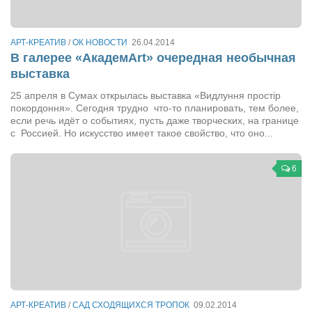
Косметологическое отделение КП Сумская
городская клиническая больница №4
АРТ-КРЕАТИВ
/
ОК НОВОСТИ
26.04.2014
Оптика — Медтехника
В галерее «АкадемArt» очередная необычная
Тенториум -центр независимых дистрибьюторов
выставка
25 апреля в Сумах открылась выставка «Видлуння простір
Кафе, клубы, рестораны
покордоння». Сегодня трудно что-то планировать, тем более,
если речь идёт о событиях, пусть даже творческих, на границе
«Винегрет» — демократичный ресторан
с Россией. Но искусство имеет такое свойство, что оно...
«ЧАЙ — КАВА» магазин — кафе
6
Магазины
«CYCLE GARAGE» — магазин велосипедов
«Книголюб» — супермаркет
Багетный двор
МАГАЗИН СТИХОВ НА ЗАКАЗ
«Павел» — магазин мужской одежды
АРТ-КРЕАТИВ
/
САД СХОДЯЩИХСЯ ТРОПОК
09.02.2014