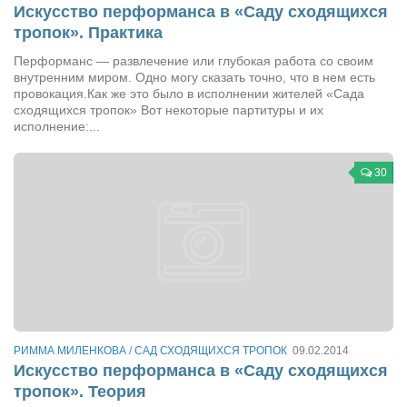
Туризм
Искусство перформанса в «Саду сходящихся
тропок». Практика
«Траверс» — экипировочный центр
Перформанс — развлечение или глубокая работа со своим
Журналисты
внутренним миром. Одно могу сказать точно, что в нем есть
Александр Гвоздик
провокация.Как же это было в исполнении жителей «Сада
сходящихся тропок» Вот некоторые партитуры и их
Александр Кугук
исполнение:...
Музыканты
30
Евгений Касьяненко
Сергей Коноз
Денис Федченко
Звукорежиссёры
Alfom Studio
Guitarproduction Studio
РИММА МИЛЕНКОВА
/
САД СХОДЯЩИХСЯ ТРОПОК
09.02.2014
Писатели
Искусство перформанса в «Саду сходящихся
тропок». Теория
Поэты