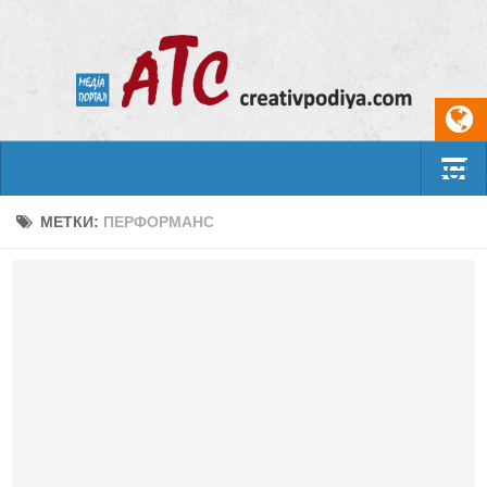
Select
События
МЕТКИ:
ПЕРФОРМАНС
Арт-креатив
Музыка
Живопись
Литература
Поэзия
Проза
Фотоискусство