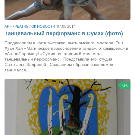
Сам себе доктор
Активный отдых
Курьезы
АРТ-КРЕАТИВ
/
ОК НОВОСТИ
07.05.2014
Танцевальный перформанс в Сумах (фото)
Досье
Преддверием к фотовыставке вьетнамского мастера Тин
Арт-менеджеры
Хуан Хая «Магическое прикосновение танца», открывшейся в
«Агенції промоції «Суми» во вторник 6 мая, стал
Лариса Ильченко
танцевальный перформанс. Представила его студия
Светланы Шадриной . Созданием образов и костюмов
Орест Коваль
занимался...
Тамара Кубракова
Елена Мельник
0
Вера Паненко
Семён Салатенко
Сергей Шепилов
Актёры
Валентин Бурый