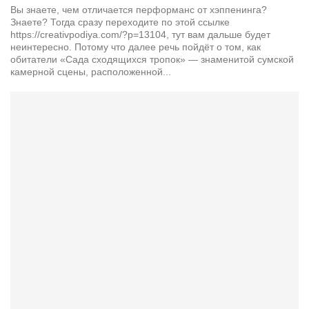
Вы знаете, чем отличается перформанс от хэппенинга?
Режиссёры
Знаете? Тогда сразу переходите по этой ссылке
Художники
https://creativpodiya.com/?p=13104, тут вам дальше будет
неинтересно. Потому что далее речь пойдёт о том, как
Надія Белокур
обитатели «Сада сходящихся тропок» — знаменитой сумской
камерной сцены, расположенной...
Анна Гидора
Леонтий Костур
Римма Миленкова
Ирина Проценко
Александр Садовский
Сергей Степанов
Анна Черненко
Марина Фенота
Гостиная
Он и Она