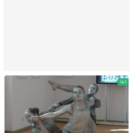
Театр
Архитектура
Кино
Техника
Общество
Факты
Выборы
Деньги
3
Традиции
Опросы
Экология
Здоровье
Здоровый образ жизни