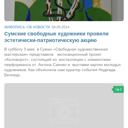
Артём Мяус
Александра Сокол
ЖИВОПИСЬ
/
ОК НОВОСТИ
04.05.2014
Барды
Сумские свободные художники провели
Владимир Айзенберг
эстетически-патриотическую акцию
Игорь Добровольский
В субботу 3 мая в Сумах «Свободная художественная
мастерская» представила экспозиционный проект
Ольга Козаченко
«Коловорот», состоящий из инсталляции с элементами
перформанса от Антона Саенко и выставки картин молодых
Оксана Скоробагатская
художников. Как объяснила нам куратор события Надежда
Белокур...
Александра Скорук
Евгений Полюхович
2
Ольга Чикина
Бизнес-партнёры
Здоровье
Врач психиатр–нарколог Анплеев А.Б.