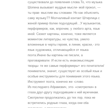
существовали до появления слова.То, что музыка
Шопена вызывает мудрые мысли- мой прокол, —
ты прав- мыслим мы словами. Но как объяснить
саму музыку?? Молчаливый контакт Штирлица с
женой пример более подходящий…У музыкантов,
перформеров, как, впрочем, у любого арта, язык
иной. Сюжет картины, конечно, тоже является
моментом литературы, но чувства, умело
вложенные в черты героев, в линии, краски,- это
язык художника, отличающийся от языка
поэта.Иначе бы картины не писали, а
проговаривали. И если есть инакомыслящие
творцы- те же самые перформеры+ его почитатели/
пониматели, значит, существует их особый язык и
особые инструменты для понимания этого языка.
Инструмент поэта, конечно же -слово.
Из последнего Абрамович, это- «смотрелки» в
глаза друг-другу подходившим к ней мужчинам.
Смотрелки продолжались до тех пор, пока не
встретились родные глаза, когда они оба