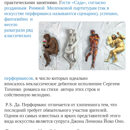
Конкурсы
практическими занятиями. Г
ости «Сада», согласно
розданным
Риммой
Миленковой партитурам (так в
Фестиваль. Конкурс «Колибри» 2017
искусстве перформанса называются
сценарии),
успешно,
фантазийно
и
Конкурс «Колибри» 2016
весело
разыграли ряд
Конкурс «Колибри» 2015
классических
Конкурс «Колибри» 2014
Литературный конкурс «Я люблю Украину»
Конкурс «Колибри — детям!» 2014
Конкурс «Колибри» 2013
перформансов,
в число
которых идеально
Интервью
вписалось
неклассическое дебютное исполнение Сергеем
Тихенко
романса
на стихи
автора этих строк
и
Афиша
собственную мелодию.
Афиша Киев
P
.
S
. Да. Перформанс отличается от хэппенинга тем, что
последний
Афиша Сумы
требует обязательного участия зрителей.
Одним
из самых известных и ярких
представителей этого
О нас
вида искусства является
супруга
Джона Леннона Йоко Оно.