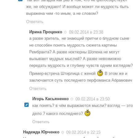
же, не обсуждают! И вообще может ли мудрость быть
выражена чем -то иным, а не словом?
Ответить
Ирина Проценко
09.02.2014 в 23:38
а разве зритель, не знающий притчи о блудном сыне
не способен понять мудрость сюжета картины
Рембранта? А разве ноктюрны Шопена не могут
вызывают мудрых мыслей? А разве невозможно
передать мудрость и глубину чувств одним взглядом?
Пример-встреча Штирлица с женой
В этом же и
заключается суть последнего перфоманса Абрамович
Ответить
Игорь Касьяненко
09.02.2014 в 23:50
как понять? в чём выражаются мысли? взгляд — это
дело ? какого последнего?
Ответить
Надежда Юрченко
09.02.2014 в 22:15