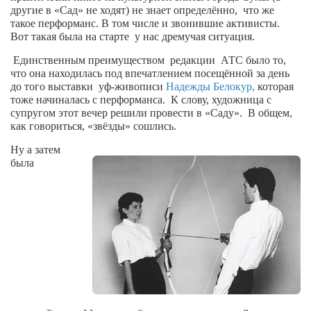
Косметологическое отделение КП Сумская
другие в «Сад» не ходят) не
знает определённо,
что же
такое перформанс. В том числе и
городская клиническая больница №4
звонившие активисты.
Вот
такая была на старте
у нас дремучая ситуация.
Оптика — Медтехника
Единственным преимуществом
редакции
АТС было то,
Тенториум -центр независимых дистрибьюторов
что она находилась
под впечатлением посещённой
за день
до того
выставки
уф-живописи
Надежды Белокур,
которая
тоже начиналась с перформанса.
К слову,
художница с
Кафе, клубы, рестораны
супругом этот вечер решили провести в «Саду».
В общем,
как говориться, «звёзды» сошлись.
«Винегрет» — демократичный ресторан
Ну а затем
«ЧАЙ — КАВА» магазин — кафе
была
Магазины
«CYCLE GARAGE» — магазин велосипедов
«Книголюб» — супермаркет
Багетный двор
МАГАЗИН СТИХОВ НА ЗАКАЗ
«Павел» — магазин мужской одежды