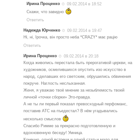
Ирина Проценко
09.02.2014 в 18:52
Скажи, что завидно
Ответить
Надежда Юрченко
09.02.2014 в 19:47
Ні, ні, Ірочка, він просто неба *CRAZY* має рацію
Ответить
Ирина Проценко
09.02.2014 в 20:18
Когда живопись перестала быть прерогативой церкви, на
художников, осмелившихся опустить изо искусство в
народ, сделавших его светским, обрушились обвинения
покруче. Наглость неслыханная.
Женя, я уважаю твоё мнение за незыблемость твоей
личной «точки сборки» Это-правда.
А не ты ли первый показал превосходный перфоманс,
поставив АТС на пъедестал? В нём угадывались
несколько смыслов
Спасибо Римме за прекрасно подготовленную и
вдохновенную беседу! Умница.
Конечно, одной встречи и одной статьи мало для