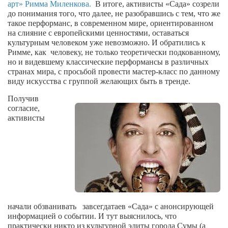
арт» Римма Миленкова.
В итоге, активисты «Сада»
созрели
до понимания того, что далее,
не разобравшись с тем, что же
Артём Мяус
такое перформанс, в современном
мире, ориентированном
на
слияние
с европейскими ценностями, оставаться
Александра Сокол
культурным человеком
уже
невозможно.
И
обратились к
Барды
Римме, как
человеку,
не только
теоретически
подкованному,
но и видевшему
классические
перформансы
в различных
Владимир Айзенберг
странах мира,
с просьбой провести мастер-класс по
данному
виду искусства с группой желающих быть в тренде.
Игорь Добровольский
Получив
Ольга Козаченко
согласие,
Оксана Скоробагатская
активисты
Александра Скорук
Евгений Полюхович
Ольга Чикина
Бизнес-партнёры
Здоровье
начали
обзванивать
завсегдатаев «Сада» с
анонсирующей
информацией о событии. И тут выяснилось, что
Врач психиатр–нарколог Анплеев А.Б.
практически никто из
культурной элиты города Сумы (а