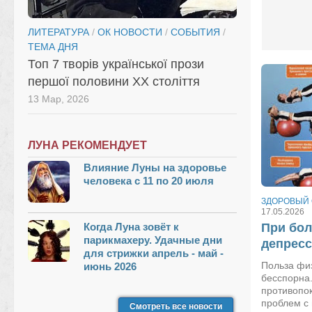
ЛИТЕРАТУРА
/
ОК НОВОСТИ
/
СОБЫТИЯ
/
ТЕМА ДНЯ
Топ 7 творів української прози
першої половини XX століття
13 Мар, 2026
ЛУНА РЕКОМЕНДУЕТ
Влияние Луны на здоровье
человека с 11 по 20 июля
ЗДОРОВЫЙ 
17.05.2026
Когда Луна зовёт к
При бол
парикмахеру. Удачные дни
депрес
для стрижки апрель - май -
Польза фи
июнь 2026
бесспорна.
противопок
проблем с
Смотреть все новости