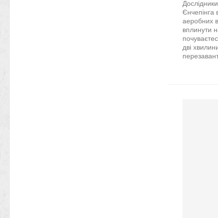
Дослідники
Єнчепінга 
аеробних 
вплинути н
почуваєтес
дві хвилин
перезавант