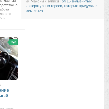
ых главный
Максим
к записи
Топ 15 знаменитых
достаточно
литературных героев, которых придумали
абота
англичане
ла: это
ти и
—...
0
5
ание
емый