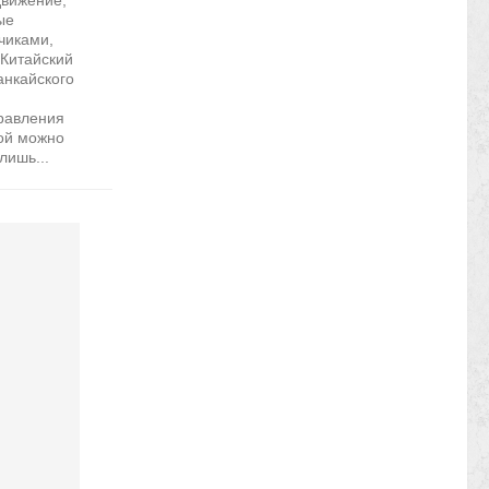
движение,
ые
чиками,
Китайский
анкайского
равления
ой можно
лишь...