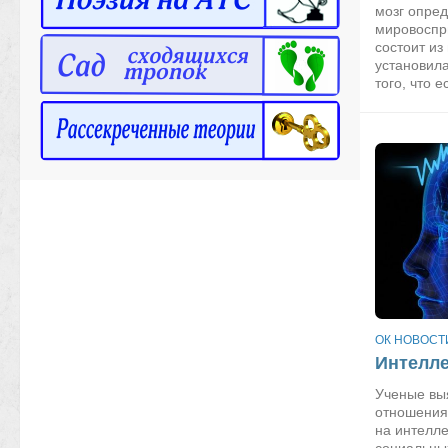
мозг опред
мировоспр
состоит из
установил
того, что е
ОК НОВОСТ
Интелле
Ученые выя
отношения
на интелл
социальны