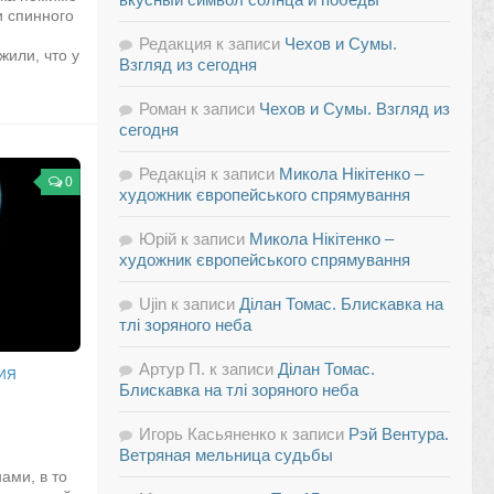
и спинного
Редакция
к записи
Чехов и Сумы.
или, что у
Взгляд из сегодня
Роман
к записи
Чехов и Сумы. Взгляд из
сегодня
Редакція
к записи
Микола Нікітенко –
0
художник європейського спрямування
Юрій
к записи
Микола Нікітенко –
художник європейського спрямування
Ujin
к записи
Ділан Томас. Блискавка на
тлі зоряного неба
Артур П.
к записи
Ділан Томас.
ИЯ
Блискавка на тлі зоряного неба
Игорь Касьяненко
к записи
Рэй Вентура.
Ветряная мельница судьбы
ами, в то