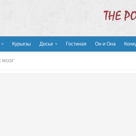
Курьезы
Досье
Гостиная
Он и Она
Конк
:
МОЗГ