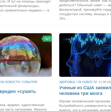
продолжительной жизни. Как э
сти. И тут на помощь приходит
добиться? Обычный совет — з
вительной физкультуры,
физкультурой, тренируйте серд
ся сравнительно недавно — в
сосудистую систему, мышцы и с
.
Это...
5
/
ОК НОВОСТИ
/
СОБЫТИЯ
ЗДОРОВЬЕ
/
ОК НОВОСТИ
21.08.20
Ученые из США заявили
вредно «сушить
человека три мозга
Изучая человеческий организм,
ека, видимо, единственная
Колумбийского университета п
ая часть организма. Именно
выводу, что в организме челов