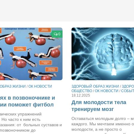
0
ОБРАЗ ЖИЗНИ
/
ОК НОВОСТИ
ЗДОРОВЫЙ ОБРАЗ ЖИЗНИ
/
ЗДОРО
ОБЩЕСТВО
/
ОК НОВОСТИ
/
СОБЫ
18.12.2025
ях в позвоночнике и
Для молодости тела
сии поможет фитбол
тренируем мозг
зических упражнений
Оставаться молодым долго – м
 Но часто к ним есть
каждого. Мы мечтаем именно о
азания: от больных суставов и
молодости, а не просто о
 позвоночником до