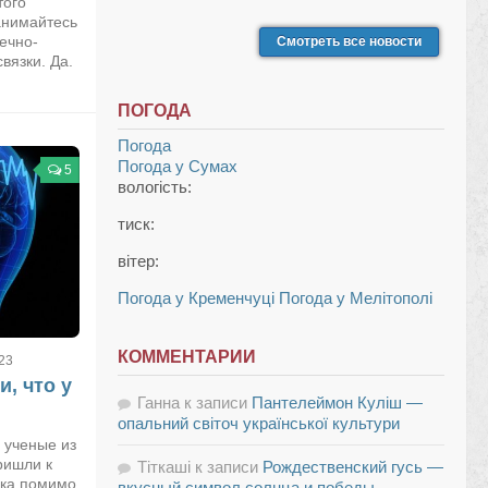
того
анимайтесь
ечно-
Смотреть все новости
вязки. Да.
ПОГОДА
Погода
Погода у
Сумах
5
вологість:
тиск:
вітер:
Погода у Кременчуці
Погода у Мелітополі
КОММЕНТАРИИ
23
, что у
Ганна
к записи
Пантелеймон Куліш —
опальний світоч української культури
 ученые из
ришли к
Тіткаші
к записи
Рождественский гусь —
ека помимо
вкусный символ солнца и победы