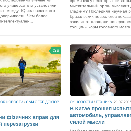
время как у некоторых животн
ого университета установили
мыслительный орган выглядит 
зь между IQ человека и его
гладким? Последняя научная р
доверчивости. Чем более
бразильских неврологов показа
интеллектуален...
зависит от площади поверхнос
толщины коры головного мозга 
0
/
ОК НОВОСТИ
/
САМ СЕБЕ ДОКТОР
ОК НОВОСТИ
/
ТЕХНИКА
21.07.201
В Китае прошел испыт
автомобиль, управля
ни фізичних вправ для
силой мысли
ї перезагрузки