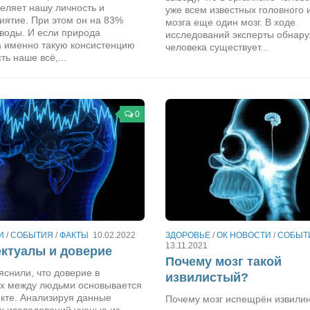
еляет нашу личность и
уже всем известных головного 
иятие. При этом он на 83%
мозга еще один мозг. В ходе
 воды. И если природа
исследований эксперты обнаруж
а именно такую консистенцию
человека существует...
сть наше всё,...
0
И
/
СОБЫТИЯ
/
ФАКТЫ
10.02.2022
ЗДОРОВЬЕ
/
ОК НОВОСТИ
/
СОБЫТ
13.11.2021
ктуалы и доверие
Почему мозг такой
снили, что доверие в
извилистый?
х между людьми основывается
екте. Анализируя данные
Почему мозг испещрён извилин
х исследований ученые из