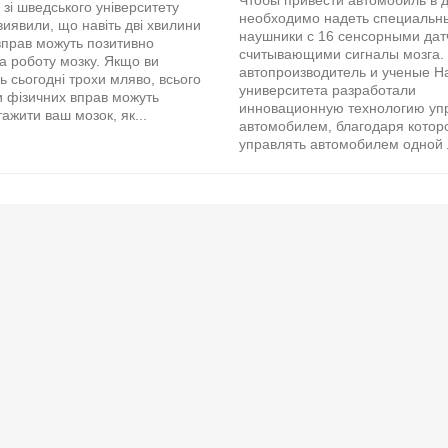
Чтобы привести автомобиль в 
 зі шведського університету
необходимо надеть специальн
виявили, що навіть дві хвилини
наушники с 16 сенсорными дат
вправ можуть позитивно
считывающими сигналы мозга. 
а роботу мозку. Якщо ви
автопроизводитель и ученые Н
ь сьогодні трохи мляво, всього
университета разработали
и фізичних вправ можуть
инновационную технологию уп
ажити ваш мозок, як...
автомобилем, благодаря котор
управлять автомобилем одной 