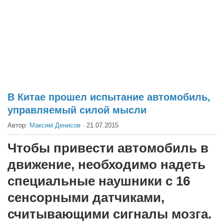
Театр
Архитектура
Кино
Техника
Общество
Факты
В Китае прошел испытание автомобиль,
управляемый силой мысли
Выборы
Автор:
Максим Денисов
·
21.07.2015
Деньги
Традиции
Чтобы привести автомобиль в
Опросы
движение, необходимо надеть
Экология
специальные наушники с 16
сенсорными датчиками,
Здоровье
считывающими сигналы мозга.
Здоровый образ жизни