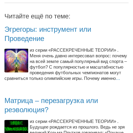
Косметологическое отделение КП Сумская
городская клиническая больница №4
Читайте ещё по теме:
Оптика — Медтехника
Эгрегоры: инструмент или
Тенториум -центр независимых дистрибьюторов
Проведение
Кафе, клубы, рестораны
из серии «РАССЕКРЕЧЕННЫЕ ТЕОРИИ» .
«Винегрет» — демократичный ресторан
Меня очень давно интересовал вопрос: почему
на всей земле самый популярный вид спорта –
«ЧАЙ — КАВА» магазин — кафе
футбол? С популярностью и масштабностью
проведения футбольных чемпионатов могут
Магазины
сравниться только олимпийские игры. Почему именно
…
«CYCLE GARAGE» — магазин велосипедов
«Книголюб» — супермаркет
Матрица – перезагрузка или
Багетный двор
реэволюция?
МАГАЗИН СТИХОВ НА ЗАКАЗ
из серии «РАССЕКРЕЧЕННЫЕ ТЕОРИИ» .
«Павел» — магазин мужской одежды
Будущее рождается из прошлого. Ведь не зря
великий Козьма Прутков говаривал: «Почаще