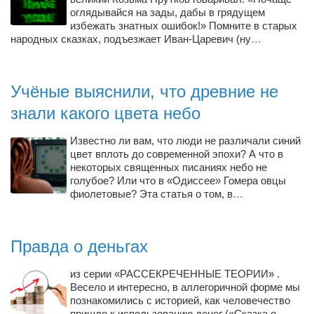
Туризм
оглядывайся на зады, дабы в грядущем
«Траверс» — экипировочный центр
избежать знатных ошибок!» Помните в старых
народных сказках, подъезжает Иван-Царевич (ну
…
Журналисты
Александр Гвоздик
Учёные выяснили, что древние не
Александр Кугук
знали какого цвета небо
Музыканты
Евгений Касьяненко
Известно ли вам, что люди не различали синий
цвет вплоть до современной эпохи? А что в
Сергей Коноз
некоторых священных писаниях небо не
голубое? Или что в «Одиссее» Гомера овцы
Денис Федченко
фиолетовые? Эта статья о том, в
…
Звукорежиссёры
Alfom Studio
Правда о деньгах
Guitarproduction Studio
из серии «РАССЕКРЕЧЕННЫЕ ТЕОРИИ» .
Писатели
Весело и интересно, в аллегоричной форме мы
познакомились с историей, как человечество
Поэты
пришло к использованию денег («Сказка о