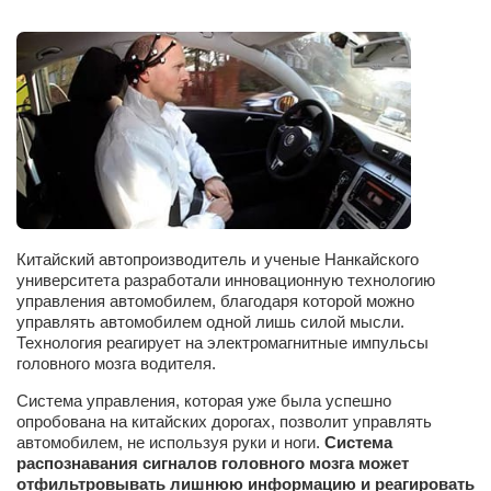
Сам себе доктор
Активный отдых
Курьезы
Досье
Арт-менеджеры
Лариса Ильченко
Орест Коваль
Китайский автопроизводитель и ученые Нанкайского
Тамара Кубракова
университета разработали инновационную технологию
управления автомобилем, благодаря которой можно
Елена Мельник
управлять автомобилем одной лишь силой мысли.
Технология реагирует на электромагнитные импульсы
Вера Паненко
головного мозга водителя.
Семён Салатенко
Система управления, которая уже была успешно
Сергей Шепилов
опробована на китайских дорогах, позволит управлять
автомобилем, не используя руки и ноги.
Система
Актёры
распознавания сигналов головного мозга может
отфильтровывать лишнюю информацию и реагировать
Валентин Бурый