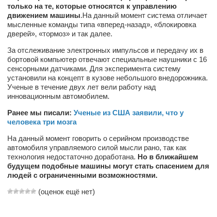
только на те, которые относятся к управлению
движением машины
.На данный момент система отличает
Артём Мяус
мысленные команды типа «вперед-назад», «блокировка
Александра Сокол
дверей», «тормоз» и так далее.
Барды
За отслеживание электронных импульсов и передачу их в
бортовой компьютер отвечают специальные наушники с 16
Владимир Айзенберг
сенсорными датчиками. Для эксперимента систему
установили на концепт в кузове небольшого внедорожника.
Игорь Добровольский
Ученые в течение двух лет вели работу над
Ольга Козаченко
инновационным автомобилем.
Оксана Скоробагатская
Ранее мы писали:
Ученые из США заявили, что у
человека три мозга
Александра Скорук
На данный момент говорить о серийном производстве
Евгений Полюхович
автомобиля управляемого силой мысли рано, так как
технология недостаточно доработана.
Но в ближайшем
Ольга Чикина
будущем подобные машины могут стать спасением для
людей с ограниченными возможностями.
Бизнес-партнёры
(оценок ещё нет)
Здоровье
Врач психиатр–нарколог Анплеев А.Б.