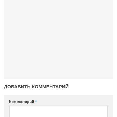
Конкурсы
Фестиваль. Конкурс «Колибри» 2017
Конкурс «Колибри» 2016
Конкурс «Колибри» 2015
Конкурс «Колибри» 2014
Литературный конкурс «Я люблю Украину»
Конкурс «Колибри — детям!» 2014
Конкурс «Колибри» 2013
Интервью
Афиша
ДОБАВИТЬ КОММЕНТАРИЙ
Афиша Киев
Афиша Сумы
Комментарий
*
О нас