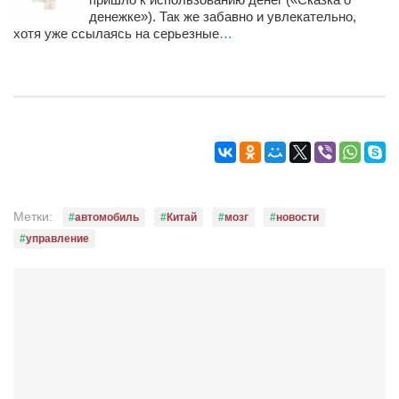
Режиссёры
денежке»). Так же забавно и увлекательно,
хотя уже ссылаясь на серьезные
…
Художники
Надія Белокур
Анна Гидора
Леонтий Костур
Римма Миленкова
Ирина Проценко
Метки:
автомобиль
Китай
мозг
новости
Александр Садовский
управление
Сергей Степанов
Анна Черненко
Марина Фенота
Гостиная
Он и Она