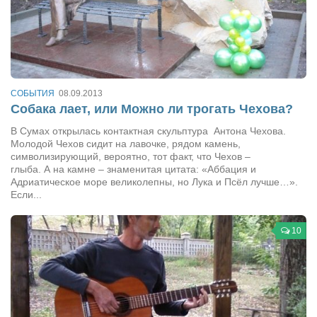
Туризм
«Траверс» — экипировочный центр
Журналисты
Александр Гвоздик
СОБЫТИЯ
08.09.2013
Александр Кугук
Собака лает, или Можно ли трогать Чехова?
Музыканты
В Сумах открылась контактная скульптура Антона Чехова.
Евгений Касьяненко
Молодой Чехов сидит на лавочке, рядом камень,
символизирующий, вероятно, тот факт, что Чехов –
Сергей Коноз
глыба. А на камне – знаменитая цитата: «Аббация и
Адриатическое море великолепны, но Лука и Псёл лучше…».
Денис Федченко
Если...
Звукорежиссёры
10
Alfom Studio
Guitarproduction Studio
Писатели
Поэты