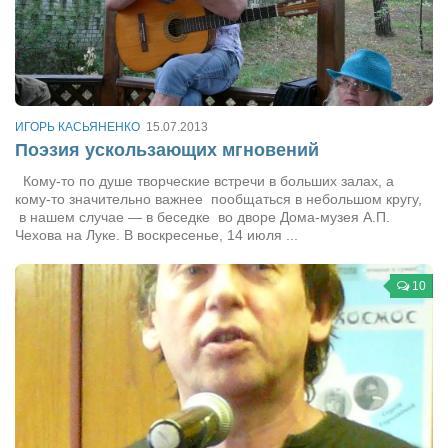
Конкурсы
Фестиваль. Конкурс «Колибри» 2017
Конкурс «Колибри» 2016
Конкурс «Колибри» 2015
ИГОРЬ КАСЬЯНЕНКО
15.07.2013
Конкурс «Колибри» 2014
Поэзия ускользающих мгновений
Литературный конкурс «Я люблю Украину»
Кому-то по душе творческие встречи в больших залах, а
кому-то значительно важнее пообщаться в небольшом кругу,
Конкурс «Колибри — детям!» 2014
в нашем случае — в беседке во дворе Дома-музея А.П.
Чехова на Луке. В воскресенье, 14 июля ...
Конкурс «Колибри» 2013
Интервью
10
Афиша
Афиша Киев
Афиша Сумы
О нас