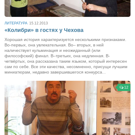
Артём Мяус
Александра Сокол
ЛИТЕРАТУРА
15.12.2013
«Колибри» в гостях у Чехова
Барды
Хорошая история характеризуется несколькими признаками.
Владимир Айзенберг
Во-первых, она увлекательная. Во– вторых, в ней
Игорь Добровольский
наличествует кульминация и неожиданный (или
философский) финал. В–третьих, она недлинная. В-
Ольга Козаченко
четвёртых, она рассказана таким языком, который интересен
сам по себе. Все эти качества, несомненно, присущи лучшим
Оксана Скоробагатская
миниатюрам, недавно завершившегося конкурса...
Александра Скорук
12
Евгений Полюхович
Ольга Чикина
Бизнес-партнёры
Здоровье
Врач психиатр–нарколог Анплеев А.Б.