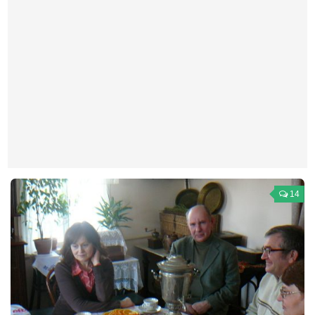
Театр
Архитектура
Кино
Техника
Общество
Факты
Выборы
Деньги
14
Традиции
Опросы
Экология
Здоровье
Здоровый образ жизни