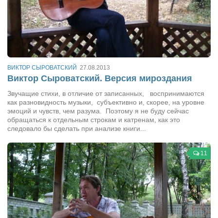
Режиссёры
Художники
Надія Белокур
Анна Гидора
ВИКТОР СЫРОВАТСКИЙ
27.08.2013
Леонтий Костур
Виктор Сыроватский. Версия мироздания
Римма Миленкова
Звучащие стихи, в отличие от записанных, воспринимаются
как разновидность музыки, субъективно и, скорее, на уровне
Ирина Проценко
эмоций и чувств, чем разума. Поэтому я не буду сейчас
Александр Садовский
обращаться к отдельным строкам и катренам, как это
следовало бы сделать при анализе книги...
Сергей Степанов
Анна Черненко
11
Марина Фенота
Гостиная
Он и Она