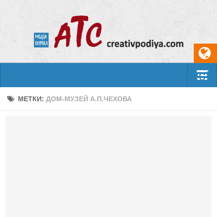
Select
События
МЕТКИ:
ДОМ-МУЗЕЙ А.П.ЧЕХОВА
Арт-креатив
Музыка
Живопись
Литература
Поэзия
Проза
Фотоискусство