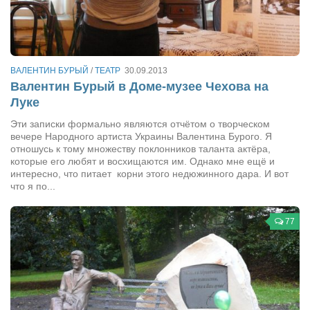
Косметологическое отделение КП Сумская
городская клиническая больница №4
Оптика — Медтехника
Тенториум -центр независимых дистрибьюторов
ВАЛЕНТИН БУРЫЙ
/
ТЕАТР
30.09.2013
Валентин Бурый в Доме-музее Чехова на
Луке
Кафе, клубы, рестораны
Эти записки формально являются отчётом о творческом
«Винегрет» — демократичный ресторан
вечере Народного артиста Украины Валентина Бурого. Я
отношусь к тому множеству поклонников таланта актёра,
«ЧАЙ — КАВА» магазин — кафе
которые его любят и восхищаются им. Однако мне ещё и
интересно, что питает корни этого недюжинного дара. И вот
Магазины
что я по...
«CYCLE GARAGE» — магазин велосипедов
«Книголюб» — супермаркет
77
Багетный двор
МАГАЗИН СТИХОВ НА ЗАКАЗ
«Павел» — магазин мужской одежды