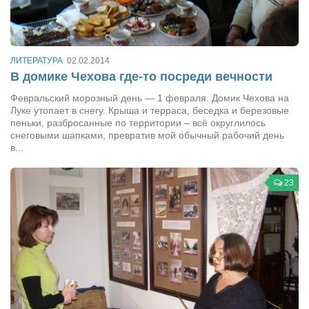
Сам себе доктор
Активный отдых
Курьезы
ЛИТЕРАТУРА
02.02.2014
В домике Чехова где-то посреди вечности
Досье
Февральский морозный день — 1 февраля. Домик Чехова на
Арт-менеджеры
Луке утопает в снегу. Крыша и терраса, беседка и березовые
пеньки, разбросанные по территории – всё округлилось
Лариса Ильченко
снеговыми шапками, превратив мой обычный рабочий день
в...
Орест Коваль
Тамара Кубракова
23
Елена Мельник
Вера Паненко
Семён Салатенко
Сергей Шепилов
Актёры
Валентин Бурый