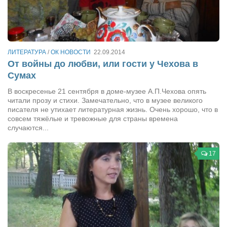
Конкурсы
Фестиваль. Конкурс «Колибри» 2017
Конкурс «Колибри» 2016
ЛИТЕРАТУРА
/
ОК НОВОСТИ
22.09.2014
Конкурс «Колибри» 2015
От войны до любви, или гости у Чехова в
Конкурс «Колибри» 2014
Сумах
Литературный конкурс «Я люблю Украину»
В воскресенье 21 сентября в доме-музее А.П.Чехова опять
читали прозу и стихи. Замечательно, что в музее великого
Конкурс «Колибри — детям!» 2014
писателя не утихает литературная жизнь. Очень хорошо, что в
совсем тяжёлые и тревожные для страны времена
Конкурс «Колибри» 2013
случаются...
Интервью
17
Афиша
Афиша Киев
Афиша Сумы
О нас