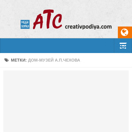
Select
События
МЕТКИ:
ДОМ-МУЗЕЙ А.П.ЧЕХОВА
Арт-креатив
Музыка
Живопись
Литература
Поэзия
Проза
Фотоискусство