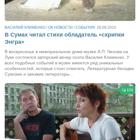
Сам себе доктор
Активный отдых
Курьезы
ВАСИЛИЙ КЛИМЕНКО
/
ОК НОВОСТИ
/
СОБЫТИЯ
28.09.2015
В Сумах читал стихи обладатель «скрипки
Досье
Энгра»
Арт-менеджеры
В воскресенье в мемориальном доме-музее А.П. Чехова на
Луке состоялся авторский вечер поэта Василия Клименко. У
Лариса Ильченко
всех подобных событий в музее имеется ряд уникальных
Орест Коваль
особенностей, которые стоит отметить. Литературная беседка
Сумские и заезжие литераторы...
Тамара Кубракова
Елена Мельник
104
Вера Паненко
Семён Салатенко
Сергей Шепилов
Актёры
Валентин Бурый