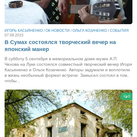
Артём Мяус
Александра Сокол
Барды
ИГОРЬ КАСЬЯНЕНКО
/
ОК НОВОСТИ
/
ОЛЬГА КОЗАЧЕНКО
/
СОБЫТИЯ
07.09.2015
Владимир Айзенберг
В Сумах состоялся творческий вечер на
японский манер
Игорь Добровольский
В субботу 5 сентября в мемориальном доме-музее А.П.
Ольга Козаченко
Чехова на Луке состоялся совместный творческий вечер Игоря
Касьяненко и Ольги Козаченко. Авторы задумали и воплотили
Оксана Скоробагатская
в жизнь необычный формат встречи. Замысел состоял в том,
Александра Скорук
чтобы...
Евгений Полюхович
0
Ольга Чикина
Бизнес-партнёры
Здоровье
Врач психиатр–нарколог Анплеев А.Б.