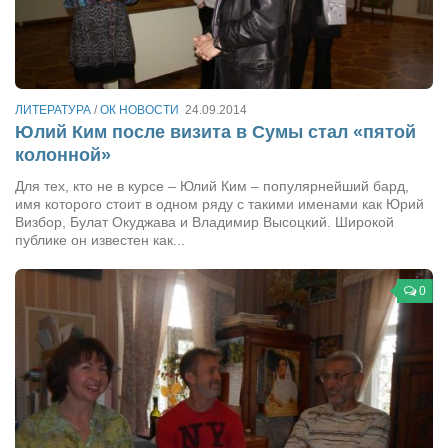
Режиссёры
Художники
Надія Белокур
ЛИТЕРАТУРА
/
ОК НОВОСТИ
24.09.2014
Анна Гидора
Юлий Ким после визита в Сумы стал «пятой
Леонтий Костур
колонной»
Римма Миленкова
Для тех, кто не в курсе – Юлий Ким – популярнейший бард,
имя которого стоит в одном ряду с такими именами как Юрий
Ирина Проценко
Визбор, Булат Окуджава и Владимир Высоцкий. Широкой
публике он известен как...
Александр Садовский
Сергей Степанов
0
Анна Черненко
Марина Фенота
Гостиная
Он и Она