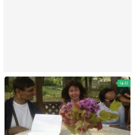
Театр
Архитектура
Кино
Техника
Общество
Факты
Выборы
Деньги
32
Традиции
Опросы
Экология
Здоровье
Здоровый образ жизни