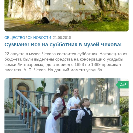
Косметологическое отделение КП Сумская
городская клиническая больница №4
Оптика — Медтехника
Тенториум -центр независимых дистрибьюторов
ОБЩЕСТВО
/
ОК НОВОСТИ
21.08.2015
Сумчане! Все на субботник в музей Чехова!
Кафе, клубы, рестораны
22 августа в музее Чехова состоится субботник. Наконец-то из
«Винегрет» — демократичный ресторан
бюджета были выделены средства на консервацию усадьбы
семьи Линтваревых, где в период с 1888 по 1889 проживал
«ЧАЙ — КАВА» магазин — кафе
писатель А. П. Чехов. На данный момент усадьба...
Магазины
«CYCLE GARAGE» — магазин велосипедов
5
«Книголюб» — супермаркет
Багетный двор
МАГАЗИН СТИХОВ НА ЗАКАЗ
«Павел» — магазин мужской одежды