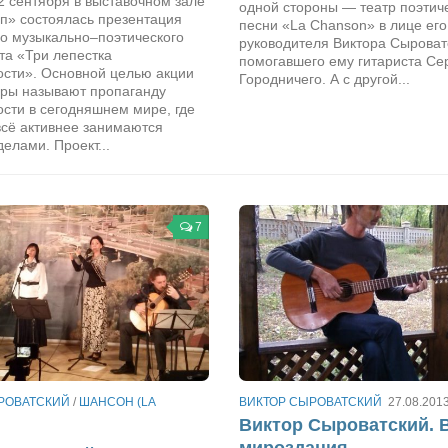
2 сентября в выставочном зале
одной стороны — театр поэтич
п» состоялась презентация
песни «La Chanson» в лице его
го музыкально–поэтического
руководителя Виктора Сыроват
та «Три лепестка
помогавшего ему гитариста Се
ости». Основной целью акции
Городничего. А с другой...
оры называют пропаганду
сти в сегодняшнем мире, где
сё активнее занимаются
елами. Проект...
7
РОВАТСКИЙ
/
ШАНСОН (LA
ВИКТОР СЫРОВАТСКИЙ
27.08.201
Виктор Сыроватский. 
мироздания