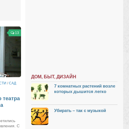
13
ДОМ, БЫТ, ДИЗАЙН
СТИ
/
САД
7 комнатных растений возле
которых дышится легко
 театра
на
Убирать – так с музыкой
ретились
явления. С