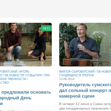
11
РОВАТСКИЙ
/
ИГОРЬ
ВИКТОР СЫРОВАТСКИЙ
/
ОК НОВО
КО
/
ОК НОВОСТИ
/
СОБЫТИЯ
/
ТРИ
СХОДЯЩИХСЯ ТРОПОК
 ЖЕНСТВЕННОСТИ
/
13.06.2014
ССТВО
Руководитель сумского
дал сольный концерт 
 предложили основать
камерной сцене
ародный День
ки
В четверг 12 июня в Сумах вст
два неординарных творческих 