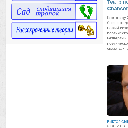
Театр п
Chanson
В пятницу 
бывшего д
новый сез
поэтическо
четвёртый
поэтическ
сказать, чт
ВИКТОР СЫ
01.07.2013