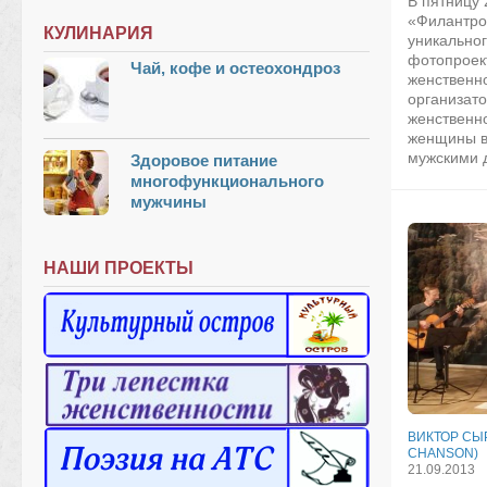
В пятницу 
«Филантро
КУЛИНАРИЯ
уникально
фотопроек
Чай, кофе и остеохондроз
женственн
организат
женственно
женщины в
мужскими д
Здоровое питание
многофункционального
мужчины
НАШИ ПРОЕКТЫ
ВИКТОР СЫ
CHANSON)
21.09.2013