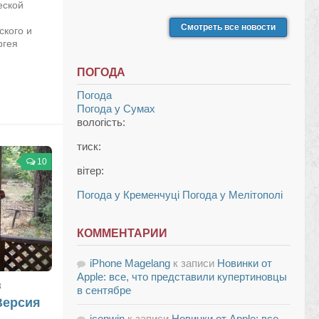
еской
Смотреть все новости
ского и
ргея
ПОГОДА
Погода
Погода у
Сумах
вологість:
тиск:
10
вітер:
Погода у Кременчуці
Погода у Мелітополі
КОММЕНТАРИИ
iPhone Magelang
к записи
Новинки от
Apple: все, что представили купертиновцы
3
в сентябре
Версия
iconwin
к записи
Новинки от Apple: все,