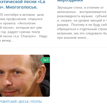
оэтической песни «La
». Многоголосье.
Звучащие стихи, в отличие от
записанных, воспринимаются 
20 сентября в актовом зале
разновидность музыки, субъек
ома профсоюзов открылся
и, скорее, на уровне эмоций и 
он проекта «Антология
разума. Поэтому я не буду сей
й песни», которым вот уже
обращаться к отдельным строк
 год радует сумчан театр
катренам, как это следовало б
ой песни «La Chanson» . Надо
при анализе книги...
о вечер...
0
РОВАТСКИЙ
/
ДОСЬЕ
/
ПОЭТЫ