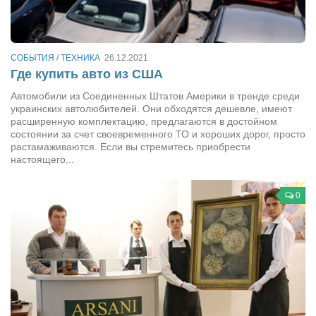
Артём Мяус
Александра Сокол
СОБЫТИЯ
/
ТЕХНИКА
26.12.2021
Барды
Где купить авто из США
Владимир Айзенберг
Автомобили из Соединенных Штатов Америки в тренде среди
украинских автолюбителей. Они обходятся дешевле, имеют
Игорь Добровольский
расширенную комплектацию, предлагаются в достойном
состоянии за счет своевременного ТО и хороших дорог, просто
Ольга Козаченко
растамаживаются. Если вы стремитесь приобрести
настоящего...
Оксана Скоробагатская
Александра Скорук
0
Евгений Полюхович
Ольга Чикина
Бизнес-партнёры
Здоровье
Врач психиатр–нарколог Анплеев А.Б.