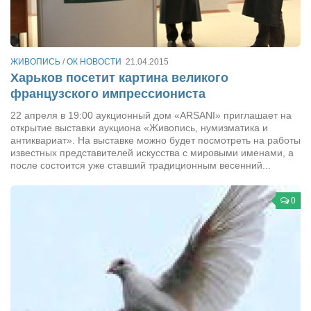
Косметологическое отделение КП Сумская
городская клиническая больница №4
Оптика — Медтехника
ЖИВОПИСЬ
/
ОК НОВОСТИ
21.04.2015
Тенториум -центр независимых дистрибьюторов
Харьков посетит картина великого
французского импрессиониста
Кафе, клубы, рестораны
22 апреля в 19:00 аукционный дом «ARSANI» приглашает на
открытие выставки аукциона «Живопись, нумизматика и
«Винегрет» — демократичный ресторан
антиквариат». На выставке можно будет посмотреть на работы
«ЧАЙ — КАВА» магазин — кафе
известных представителей искусства с мировыми именами, а
после состоится уже ставший традиционным весенний...
Магазины
«CYCLE GARAGE» — магазин велосипедов
0
«Книголюб» — супермаркет
Багетный двор
МАГАЗИН СТИХОВ НА ЗАКАЗ
«Павел» — магазин мужской одежды