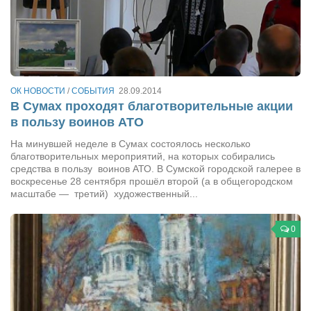
Режиссёры
Художники
Надія Белокур
Анна Гидора
ОК НОВОСТИ
/
СОБЫТИЯ
28.09.2014
Леонтий Костур
В Сумах проходят благотворительные акции
в пользу воинов АТО
Римма Миленкова
На минувшей неделе в Сумах состоялось несколько
Ирина Проценко
благотворительных мероприятий, на которых собирались
средства в пользу воинов АТО. В Сумской городской галерее в
Александр Садовский
воскресенье 28 сентября прошёл второй (а в общегородском
Сергей Степанов
масштабе — третий) художественный...
Анна Черненко
0
Марина Фенота
Гостиная
Он и Она