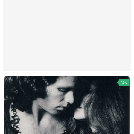
Театр
Архитектура
Кино
Техника
Общество
Факты
Выборы
Деньги
0
Традиции
Опросы
Экология
Здоровье
Здоровый образ жизни