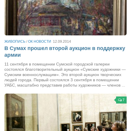
Конкурсы
Фестиваль. Конкурс «Колибри» 2017
Конкурс «Колибри» 2016
Конкурс «Колибри» 2015
Конкурс «Колибри» 2014
ЖИВОПИСЬ
/
ОК НОВОСТИ
12.09.2014
В Сумах прошел второй аукцион в поддержку
Литературный конкурс «Я люблю Украину»
армии
Конкурс «Колибри — детям!» 2014
11 сентября в помещении Сумской городской галереи
состоялся благотворительный аукцион «Сумские художники —
Конкурс «Колибри» 2013
Сумским военнослужащим». Это второй аукцион творческих
Интервью
людей города. Первый состоялся 3 сентября в помещении
УАБС, масштабно представив работы художников — членов ...
Афиша
7
Афиша Киев
Афиша Сумы
О нас