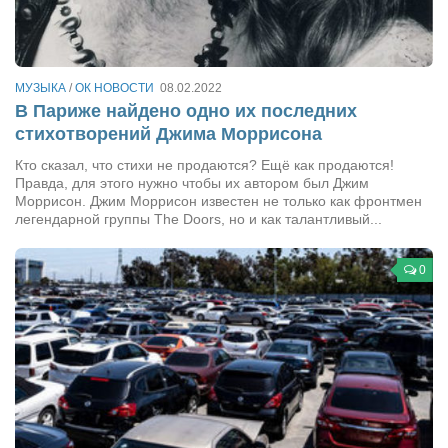
Сам себе доктор
Активный отдых
Курьезы
МУЗЫКА
/
ОК НОВОСТИ
08.02.2022
В Париже найдено одно их последних
Досье
стихотворений Джима Моррисона
Арт-менеджеры
Кто сказал, что стихи не продаются? Ещё как продаются!
Правда, для этого нужно чтобы их автором был Джим
Лариса Ильченко
Моррисон. Джим Моррисон известен не только как фронтмен
Орест Коваль
легендарной группы The Doors, но и как талантливый...
Тамара Кубракова
0
Елена Мельник
Вера Паненко
Семён Салатенко
Сергей Шепилов
Актёры
Валентин Бурый