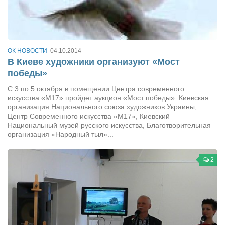
Туризм
«Траверс» — экипировочный центр
Журналисты
Александр Гвоздик
ОК НОВОСТИ
04.10.2014
В Киеве художники организуют «Мост
Александр Кугук
победы»
Музыканты
С 3 по 5 октября в помещении Центра современного
искусства «М17» пройдет аукцион «Мост победы». Киевская
Евгений Касьяненко
организация Национального союза художников Украины,
Центр Современного искусства «М17», Киевский
Сергей Коноз
Национальный музей русского искусства, Благотворительная
Денис Федченко
организация «Народный тыл»...
Звукорежиссёры
2
Alfom Studio
Guitarproduction Studio
Писатели
Поэты