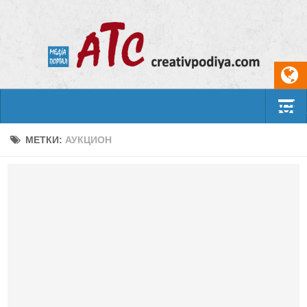
Select
События
МЕТКИ:
АУКЦИОН
Арт-креатив
Музыка
Живопись
Литература
Поэзия
Проза
Фотоискусство