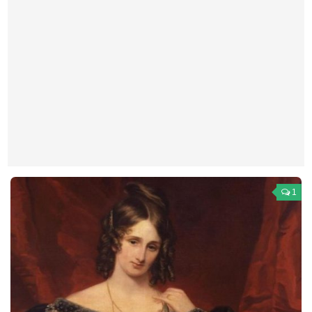
Театр
Архитектура
Кино
Техника
Общество
Факты
Выборы
Деньги
1
Традиции
Опросы
Экология
Здоровье
Здоровый образ жизни