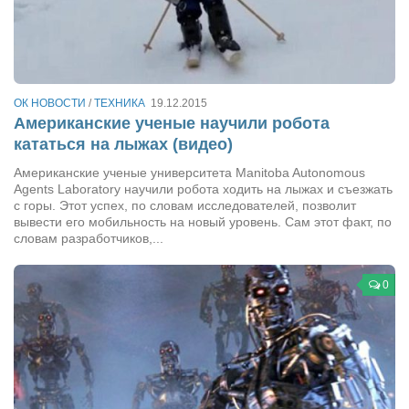
Режиссёры
Художники
Надія Белокур
ОК НОВОСТИ
/
ТЕХНИКА
19.12.2015
Анна Гидора
Американские ученые научили робота
Леонтий Костур
кататься на лыжах (видео)
Римма Миленкова
Американские ученые университета Manitoba Autonomous
Agents Laboratory научили робота ходить на лыжах и съезжать
Ирина Проценко
с горы. Этот успех, по словам исследователей, позволит
вывести его мобильность на новый уровень. Сам этот факт, по
Александр Садовский
словам разработчиков,...
Сергей Степанов
Анна Черненко
0
Марина Фенота
Гостиная
Он и Она