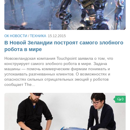
Конкурсы
Фестиваль. Конкурс «Колибри» 2017
Конкурс «Колибри» 2016
Конкурс «Колибри» 2015
ОК НОВОСТИ
/
ТЕХНИКА
15.12.2015
Конкурс «Колибри» 2014
В Новой Зеландии построят самого злобного
робота в мире
Литературный конкурс «Я люблю Украину»
Новозеландская компания Touchpoint заявила о том, что
Конкурс «Колибри — детям!» 2014
конструирует самого злобного робота в мире. Задача
машины — помочь коммерческим фирмам понимать и
Конкурс «Колибри» 2013
успокаивать разгневанных клиентов. О возможностях и
Интервью
опасностях сильных отрицательных эмоций у роботов
сообщает The...
Афиша
0
Афиша Киев
Афиша Сумы
О нас