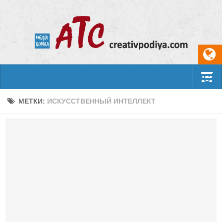
Select
События
МЕТКИ:
ИСКУССТВЕННЫЙ ИНТЕЛЛЕКТ
Арт-креатив
Музыка
Живопись
Литература
Поэзия
Проза
Фотоискусство