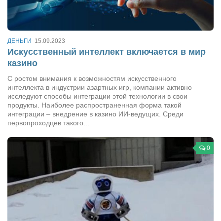
Туризм
«Траверс» — экипировочный центр
Журналисты
ДЕНЬГИ
15.09.2023
Александр Гвоздик
Искусственный интеллект включается в мир
казино
Александр Кугук
С ростом внимания к возможностям искусственного
Музыканты
интеллекта в индустрии азартных игр, компании активно
исследуют способы интеграции этой технологии в свои
Евгений Касьяненко
продукты. Наиболее распространенная форма такой
интеграции – внедрение в казино ИИ-ведущих. Среди
Сергей Коноз
первопроходцев такого...
Денис Федченко
Звукорежиссёры
0
Alfom Studio
Guitarproduction Studio
Писатели
Поэты