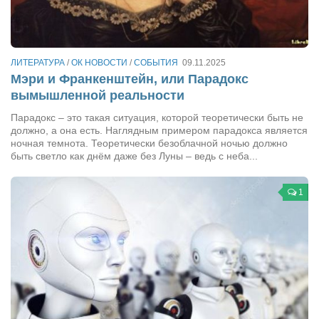
Сам себе доктор
Активный отдых
Курьезы
ЛИТЕРАТУРА
/
ОК НОВОСТИ
/
СОБЫТИЯ
09.11.2025
Мэри и Франкенштейн, или Парадокс
Досье
вымышленной реальности
Арт-менеджеры
Парадокс – это такая ситуация, которой теоретически быть не
должно, а она есть. Наглядным примером парадокса является
Лариса Ильченко
ночная темнота. Теоретически безоблачной ночью должно
Орест Коваль
быть светло как днём даже без Луны – ведь с неба...
Тамара Кубракова
1
Елена Мельник
Вера Паненко
Семён Салатенко
Сергей Шепилов
Актёры
Валентин Бурый