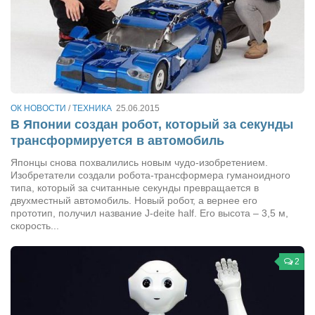
ОК НОВОСТИ
/
ТЕХНИКА
25.06.2015
В Японии создан робот, который за секунды
трансформируется в автомобиль
Японцы снова похвалились новым чудо-изобретением.
Изобретатели создали робота-трансформера гуманоидного
типа, который за считанные секунды превращается в
двухместный автомобиль. Новый робот, а вернее его
прототип, получил название J-deite half. Его высота – 3,5 м,
скорость...
2