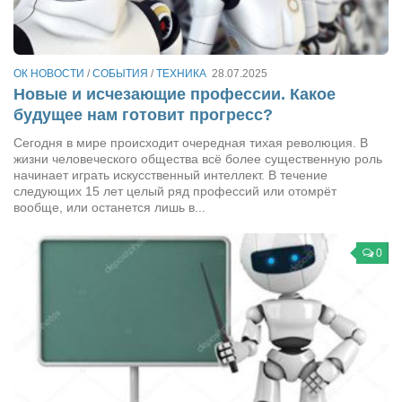
Артём Мяус
Александра Сокол
ОК НОВОСТИ
/
СОБЫТИЯ
/
ТЕХНИКА
28.07.2025
Барды
Новые и исчезающие профессии. Какое
будущее нам готовит прогресс?
Владимир Айзенберг
Сегодня в мире происходит очередная тихая революция. В
Игорь Добровольский
жизни человеческого общества всё более существенную роль
начинает играть искусственный интеллект. В течение
Ольга Козаченко
следующих 15 лет целый ряд профессий или отомрёт
Оксана Скоробагатская
вообще, или останется лишь в...
Александра Скорук
0
Евгений Полюхович
Ольга Чикина
Бизнес-партнёры
Здоровье
Врач психиатр–нарколог Анплеев А.Б.