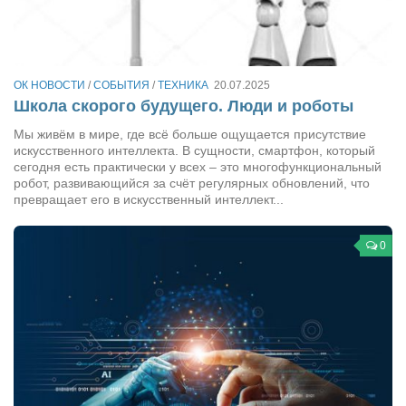
Косметологическое отделение КП Сумская
городская клиническая больница №4
Оптика — Медтехника
ОК НОВОСТИ
/
СОБЫТИЯ
/
ТЕХНИКА
20.07.2025
Тенториум -центр независимых дистрибьюторов
Школа скорого будущего. Люди и роботы
Мы живём в мире, где всё больше ощущается присутствие
Кафе, клубы, рестораны
искусственного интеллекта. В сущности, смартфон, который
сегодня есть практически у всех – это многофункциональный
«Винегрет» — демократичный ресторан
робот, развивающийся за счёт регулярных обновлений, что
«ЧАЙ — КАВА» магазин — кафе
превращает его в искусственный интеллект...
Магазины
0
«CYCLE GARAGE» — магазин велосипедов
«Книголюб» — супермаркет
Багетный двор
МАГАЗИН СТИХОВ НА ЗАКАЗ
«Павел» — магазин мужской одежды