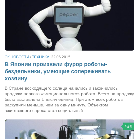
ОК НОВОСТИ
/
ТЕХНИКА
22.06.2015
В Японии произвели фурор роботы-
бездельники, умеющие сопереживать
хозяину
В Стране восходящего солнца начались и закончились
продажи первого «эмоционального» робота. Всего на продажу
было выставлена 1 тысяч единиц. При этом всех роботов
раскупили меньше, чем за одну минуту. Объектом
ажиотажного спроса стал социальный...
0