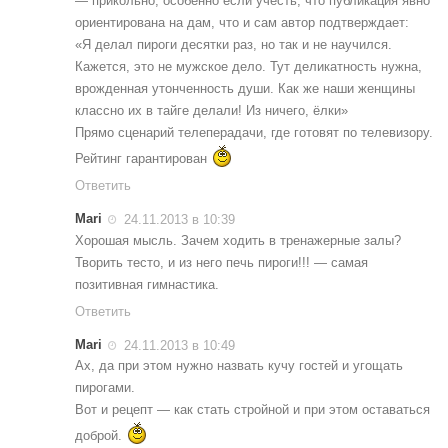
— прикольно, особенно если учесть, что публикация явно
ориентирована на дам, что и сам автор подтверждает:
«Я делал пироги десятки раз, но так и не научился.
Кажется, это не мужское дело. Тут деликатность нужна,
врожденная утонченность души. Как же наши женщины
классно их в тайге делали! Из ничего, ёлки»
Прямо сценарий телеперадачи, где готовят по телевизору.
Рейтинг гарантирован
Ответить
Mari
24.11.2013 в 10:39
Хорошая мысль. Зачем ходить в тренажерные залы?
Творить тесто, и из него печь пироги!!! — самая
позитивная гимнастика.
Ответить
Mari
24.11.2013 в 10:49
Ах, да при этом нужно назвать кучу гостей и угощать
пирогами.
Вот и рецепт — как стать стройной и при этом оставаться
доброй.