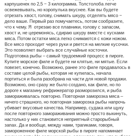
карпушенек по 2,5 − 3 килограмма. Толстолоба легче
освежевывать, но коропулька вкуснее. Как вы будете
отрезать хвост, голову, снимать шкуру, отделять мясо −
дело ваше. Первый раз помучаетесь, потом сообразите,
что к чему. Я отрезаю все плавники, голову с запасом,
хвост и, не церемонясь, сдираю шкуру вместе с кусками
мяса. Потом остатки мяса легко снимаются с кожи ножом.
Все мясо проходит через руки и рвется на мелкие кусочки.
Это позволяет выбрать все случайные косточки.
Подготовка рыбы – самый трудоемкий процесс в пироге.
Купите морское филе и будете ни клятые, ни мятые. Если
повезет, конечно. Возможно, ранее это филе продавалось в
составе целой рыбы, которая не купилась, начала
портиться и была разобрана на части для новой продажи.
Возможно, оно сразу же было создано, как филе, но по
дороге к магазину рефрижератор разморозился, и рыба
замораживалась повторно. Повторная заморозка мяса –
ничего страшного, но повторная заморозка рыбы напрочь
убивает вкусовые качества. Например, судака или щуку
после повторного замораживания можно просто выкинуть,
настолько у них становится неприятный старорыбный
запах. Да и вообще, между нами, трагиками, говоря,
замороженное филе морской рыбы в пироге напоминает