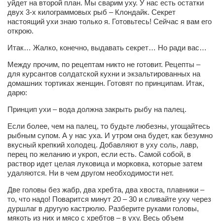
уйдет на второй план. Мы сварим уху. У нас есть остатки
двух 3-х килограммовых рыб – Клондайк. Секрет
настоящий ухи знаю только я. Готовьтесь! Сейчас я вам его
открою.
Итак… Жалко, конечно, выдавать секрет… Но ради вас…
Между прочим, по рецептам никто не готовит. Рецепты –
для курсантов солдатской кухни и экзальтированных на
домашних тортиках женщин. Готовят по принципам. Итак,
дарю:
Принцип ухи – вода должна закрыть рыбу на палец.
Если более, чем на палец, то будьте любезны, угощайтесь
рыбным супом. А у нас уха. И утром она будет, как безумно
вкусный крепкий холодец. Добавляют в уху соль, лавр,
перец по желанию и укроп, если есть. Самой собой, в
раствор идет целая луковица и морковка, которые затем
удаляются. Ни в чем другом необходимости нет.
Две головы без жабр, два хребта, два хвоста, плавники –
то, что надо! Поварится минут 20 – 30 и сливайте уху через
дуршлаг в другую кастрюлю. Разберите руками головы,
мякоть из них и мясо с хребтов – в уху. Весь объем