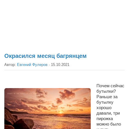
Театр
Архитектура
Кино
Техника
Общество
Факты
Окрасился месяц багрянцем
Выборы
Автор:
Евгений Фулеров
·
15.10.2021
Деньги
Традиции
Почем сейчас
бутылки?
Опросы
Раньше за
Экология
бутылку
хорошо
Здоровье
давали, три
пирожка
Здоровый образ жизни
можно было