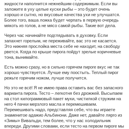
жидкости наполнится нежнейшим содержимым. Если вы
заложите в уху целые куски рыбы – это будет очень
хорошо и сытно, но вкусовые качества ухи не улучшатся.
Более того, ваша ложка будет черпать в первую очередь
мякоть из голов, а не мясо самой рыбы. Такие вот дела.
Через час начинайте подглядывать в духовку. Если
запахнет горелым, не переживайте, вас это не касается.
Это нижняя прослойка места себе не находит, на свободу
рвется. Когда по крыше пирога пойдут зрелые коричневые
тона, вынимайте.
Есть можно сразу, но в сильно горячем пироге вкус не так
хорошо чувствуется. Лучше ему поостыть. Теплый пирог
режьте горячим ножом, лучше получится.
Но это не всё! Я не имею права оставить вас без запасного
варианта пирога. Тесто – легкотня без дрожжей. Высыпаем
на стол килограммовый пакет муки, чистилкой стружим на
него 4 пачки мерзлого масла и перемешиваем.
Перемешивать надо, представляя себе, что вы играете
знаменитое адажио Альбинони. Даже нет, давайте лярго из
«Зимы» Вивальди, тем более, что у нас холодильник
впереди. Другими словами, если тесто на первом пироге мы