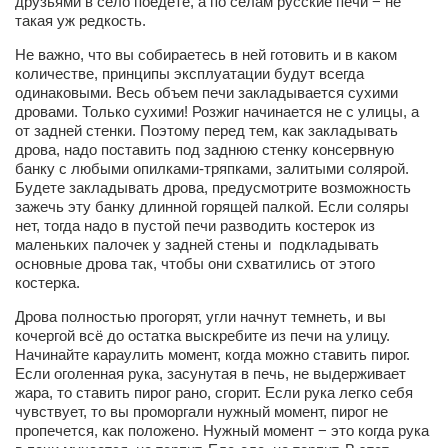
друзьями в село поедете, а по селам русские печи − не
такая уж редкость.
Не важно, что вы собираетесь в ней готовить и в каком
количестве, принципы эксплуатации будут всегда
одинаковыми. Весь объем печи закладывается сухими
дровами. Только сухими! Розжиг начинается не с улицы, а
от задней стенки. Поэтому перед тем, как закладывать
дрова, надо поставить под заднюю стенку консервную
банку с любыми опилками-тряпками, залитыми солярой.
Будете закладывать дрова, предусмотрите возможность
зажечь эту банку длинной горящей палкой. Если соляры
нет, тогда надо в пустой печи разводить костерок из
маленьких палочек у задней стены и подкладывать
основные дрова так, чтобы они схватились от этого
костерка.
Дрова полностью прогорят, угли начнут темнеть, и вы
кочергой всё до остатка выскребите из печи на улицу.
Начинайте караулить момент, когда можно ставить пирог.
Если оголенная рука, засунутая в печь, не выдерживает
жара, то ставить пирог рано, сгорит. Если рука легко себя
чувствует, то вы проморгали нужный момент, пирог не
пропечется, как положено. Нужный момент − это когда рука