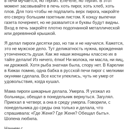
в печи мучается, но терпит. Еле-еле, но терпит. В этот
момент засовывайте в печь хоть пирог, хоть хлеб, хоть
плов. Для того чтобы не подпалить верх пирога, накройте
его сверху большим газетным листом. К концу выпечки
газета почернеет, но не развалится и буквы будут видны.
Вход в печь закройте плотно подогнанной металлической
или деревянной крышкой.
Я делал пироги десятки раз, но так и не научился. Кажется,
это не мужское дело. Тут деликатность нужна, врожденная
утонченность души. Как же наши женщины классно их в
тайге делали! Из ничего, ёлки! Ни молока, ни масла, ни яиц,
ни дрожжей. Хотя рыба знатная была, спору нет. В Карелии
в Кижах помню, одна бабка в русской печи пирог с мелкими
окунями сделала. Все кости упеклись, чуть не умер от
удовольствия, когда кушал.
Мама пироги шикарные делала. Умерла. Я уезжал из
больницы, обещал в понедельник вернуться. Загулял.
Приехал в четверг, а она в среду умерла. Говорили, с
понедельника до среды она только и делала, что
спрашивала: «Где Женя? Где Женя? Обещал быть».
Шопена любила.
Начнем с