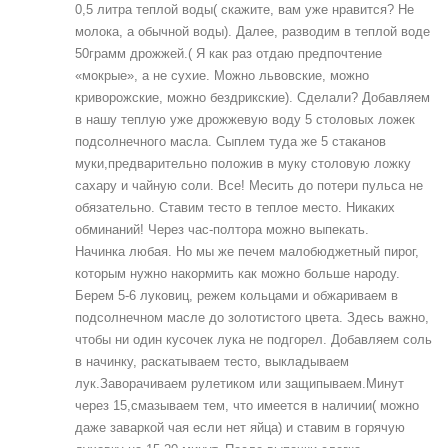
0,5 литра теплой воды( скажите, вам уже нравится? Не
молока, а обычной воды). Далее, разводим в теплой воде
50грамм дрожжей.( Я как раз отдаю предпочтение
«мокрые», а не сухие. Можно львовские, можно
криворожские, можно бездрикские). Сделали? Добавляем
в нашу теплую уже дрожжевую воду 5 столовых ложек
подсолнечного масла. Сыплем туда же 5 стаканов
муки,предварительно положив в муку столовую ложку
сахару и чайную соли. Все! Месить до потери пульса не
обязательно. Ставим тесто в теплое место. Никаких
обминаний! Через час-полтора можно выпекать.
Начинка любая. Но мы же печем малобюджетный пирог,
которым нужно накормить как можно больше народу.
Берем 5-6 луковиц, режем кольцами и обжариваем в
подсолнечном масле до золотистого цвета. Здесь важно,
чтобы ни один кусочек лука не подгорел. Добавляем соль
в начинку, раскатываем тесто, выкладываем
лук.Заворачиваем рулетиком или защипываем.Минут
через 15,смазываем тем, что имеется в наличии( можно
даже заваркой чая если нет яйца) и ставим в горячую