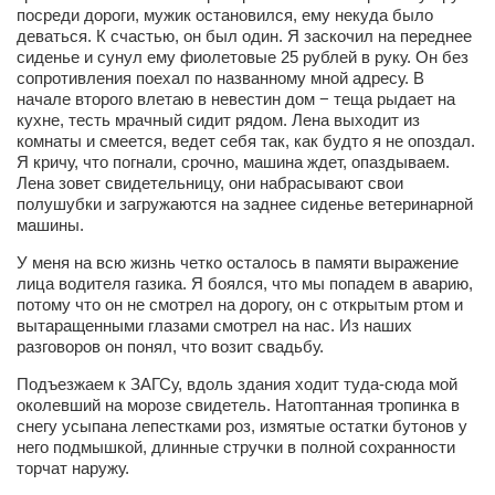
Туризм
посреди дороги, мужик остановился, ему некуда было
деваться. К счастью, он был один. Я заскочил на переднее
«Траверс» — экипировочный центр
сиденье и сунул ему фиолетовые 25 рублей в руку. Он без
Журналисты
сопротивления поехал по названному мной адресу. В
начале второго влетаю в невестин дом − теща рыдает на
Александр Гвоздик
кухне, тесть мрачный сидит рядом. Лена выходит из
комнаты и смеется, ведет себя так, как будто я не опоздал.
Александр Кугук
Я кричу, что погнали, срочно, машина ждет, опаздываем.
Лена зовет свидетельницу, они набрасывают свои
Музыканты
полушубки и загружаются на заднее сиденье ветеринарной
Евгений Касьяненко
машины.
Сергей Коноз
У меня на всю жизнь четко осталось в памяти выражение
лица водителя газика. Я боялся, что мы попадем в аварию,
Денис Федченко
потому что он не смотрел на дорогу, он с открытым ртом и
вытаращенными глазами смотрел на нас. Из наших
Звукорежиссёры
разговоров он понял, что возит свадьбу.
Alfom Studio
Подъезжаем к ЗАГСу, вдоль здания ходит туда-сюда мой
Guitarproduction Studio
околевший на морозе свидетель. Натоптанная тропинка в
снегу усыпана лепестками роз, измятые остатки бутонов у
Писатели
него подмышкой, длинные стручки в полной сохранности
торчат наружу.
Поэты