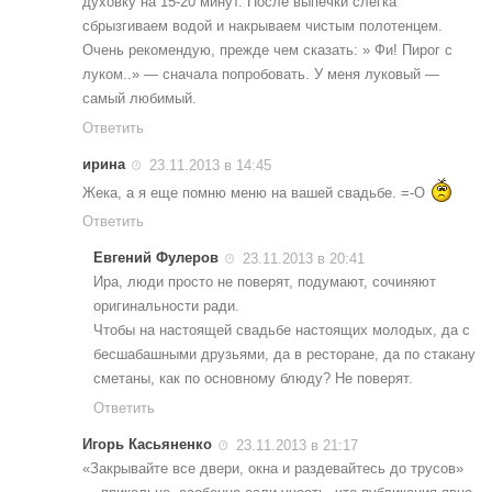
духовку на 15-20 минут. После выпечки слегка
сбрызгиваем водой и накрываем чистым полотенцем.
Очень рекомендую, прежде чем сказать: » Фи! Пирог с
луком..» — сначала попробовать. У меня луковый —
самый любимый.
Ответить
ирина
23.11.2013 в 14:45
Жека, а я еще помню меню на вашей свадьбе. =-O
Ответить
Евгений Фулеров
23.11.2013 в 20:41
Ира, люди просто не поверят, подумают, сочиняют
оригинальности ради.
Чтобы на настоящей свадьбе настоящих молодых, да с
бесшабашными друзьями, да в ресторане, да по стакану
сметаны, как по основному блюду? Не поверят.
Ответить
Игорь Касьяненко
23.11.2013 в 21:17
«Закрывайте все двери, окна и раздевайтесь до трусов»