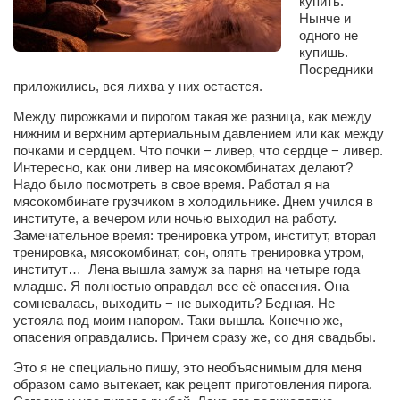
купить.
Сам себе доктор
Нынче и
одного не
Активный отдых
купишь.
Курьезы
Посредники
приложились, вся лихва у них остается.
Досье
Между пирожками и пирогом такая же разница, как между
нижним и верхним артериальным давлением или как между
Арт-менеджеры
почками и сердцем. Что почки − ливер, что сердце − ливер.
Лариса Ильченко
Интересно, как они ливер на мясокомбинатах делают?
Надо было посмотреть в свое время. Работал я на
Орест Коваль
мясокомбинате грузчиком в холодильнике. Днем учился в
институте, а вечером или ночью выходил на работу.
Тамара Кубракова
Замечательное время: тренировка утром, институт, вторая
тренировка, мясокомбинат, сон, опять тренировка утром,
Елена Мельник
институт… Лена вышла замуж за парня на четыре года
Вера Паненко
младше. Я полностью оправдал все её опасения. Она
сомневалась, выходить − не выходить? Бедная. Не
Семён Салатенко
устояла под моим напором. Таки вышла. Конечно же,
опасения оправдались. Причем сразу же, со дня свадьбы.
Сергей Шепилов
Это я не специально пишу, это необъяснимым для меня
Актёры
образом само вытекает, как рецепт приготовления пирога.
Валентин Бурый