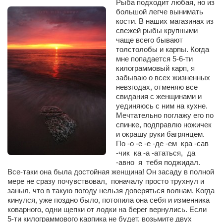
Рыба подходит любая, но из
большой легче вынимать
кости. В наших магазинах из
свежей рыбы крупными
чаще всего бывают
толстолобы и карпы. Когда
мне попадается 5-6-ти
килограммовый карп, я
забываю о всех жизненных
невзгодах, отменяю все
свидания с женщинами и
уединяюсь с ним на кухне.
Мечтательно поглажу его по
спинке, подправлю ножичек
и окрашу руки багрянцем.
По -о -е -е -де -ем кра -сав
-чик ка -а -ататься, да
-авно я тебя поджидал
.
Все-таки она была достойная женщина! Он засаду в полной
мере не сразу почувствовал, поначалу просто трухнул и
заныл, что в такую погоду нельзя доверяться волнам. Когда
кинулся, уже поздно было, потопила она себя и изменника
коварного, одни щепки от лодки на берег вернулись. Если
5-ти килограммового карпика не будет, возьмите двух