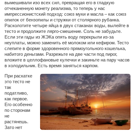
вымешивали изо всех сил, превращая его в гладкую
отчеканенную монету реализма, то теперь у нас
импрессионистский подход: союз муки и масла – как союз
опилок от бензопилы и стружки от столярного рубанка.
Расколотите четыре яйца в двух стаканах воды, вылейте в
тесто и продолжите лярго-смешение. Соль не забудьте.
Если эти гады из ЖЭКа опять воду перекрыли из-за
неуплаты, можно заменить её молоком или кефиром. Тесто
слепите в форме здоровенного прямоугольного кошелька,
набитого деньгами. Разрежьте на две части под пирог,
вложите в целлофановые кулечки и закиньте на пару часов
в холодильник. Есть время заняться карпом.
При раскатке
это тесто не
так
податливо,
как первое.
Его особенно
по сторонам
не
растянешь.
Зато нет