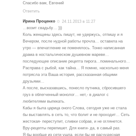
Спасибо вам, Евгений
Ответить
Ирина Проценко
24.11.2013 в 11:27
…возит свадьбу… )))
Коль женщины здесь пишут, не удержусь, отпишу и я
Вечером, после нудной работы прочла… оставила на
утро — впечатление не поменялось. Тонко написанная
драма в ностальгическом душевном мареве…
последующее описание рецепта пирога…поминального…
Расправа с рыбой, как тайна… Я помню, насколько меня
потрясла эта Ваша история, рассказанная общими
друзьями…
А после, высказавшись, понесло путника, сбросившего
груз в облегченный монолог… нет,- в диалог с
любителями выпекать.
Кабы я была царица оного Слова, сегодня уже не стала
бы выставлять в сеть то, что болит и не проходит… Сеть
жестокая- переступит, сливки собрав, и не оглянется.
Вру-рецепты перепишет. Для книги- да, в самый раз.
Я бы вообще из сети ушла, если бы не расчудесная