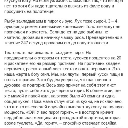
вкусную вату. Но если уж жизнь сложилась так, что выбора
нет, то хотя бы надо тщательно выжать из филе воду и
просушить на полотенце.
Рыбу закладываем в пирог сырую. Лук тоже сырой. 3 – 4
луковицы режем тоненькими колечками. Толстые могут не
пропечься и хрустеть. Если денег на две рыбины не
хватило, добавим в начинку чашку риса. Предварительно в
течение 347 секунд проварим его до полуготовности.
Тесто есть, начинка есть, создаем пирог. Но
предварительно оторвем от теста кусочек процентов на 20
и раскатаем его на размер противня. На противень кладем
пергамент, раскатанный лист теста и опять пергамент. Это
наша жертва богу огня. Мы, как якуты, первый кусок пищи в
огонь отправим. Зато будем уверены, что наш пирог в
духовке не подгорит. Весь жар примет на себя этот лист
теста, пусть себе хоть до черноты горит. В общежитии, где
я с мамой и папой жил, на этаже было 40 комнат и одна
общая кухня. Пока мама отлучится из кухни, не исключено,
что кто-то из соседей случайно выведет духовку на полную
мощность. «Ой! У вас пирог горит», – в восторге кричит
сердобольная женщина из тринадцатой квартиры, которая
возле туалета. «Да, горит», – спокойно отвечает хозяйка