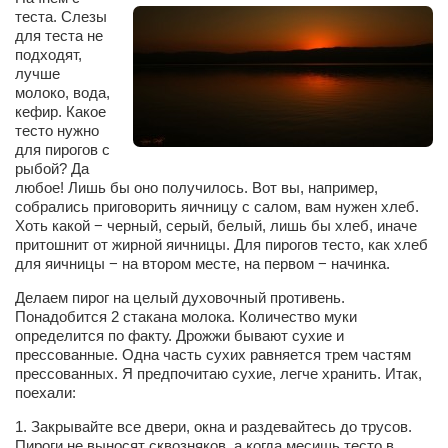
теста. Слезы
для теста не
подходят,
лучше
молоко, вода,
кефир. Какое
тесто нужно
для пирогов с
рыбой? Да
любое! Лишь бы оно получилось. Вот вы, например,
собрались приговорить яичницу с салом, вам нужен хлеб.
Хоть какой − черный, серый, белый, лишь бы хлеб, иначе
притошнит от жирной яичницы. Для пирогов тесто, как хлеб
для яичницы − на втором месте, на первом − начинка.
Делаем пирог на целый духовочный противень.
Понадобится 2 стакана молока. Количество муки
определится по факту. Дрожжи бывают сухие и
прессованные. Одна часть сухих равняется трем частям
прессованных. Я предпочитаю сухие, легче хранить. Итак,
поехали:
1. Закрывайте все двери, окна и раздевайтесь до трусов.
Пироги не выносят сквозняков, а когда месишь тесто в