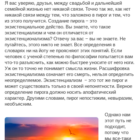
Я вас уверяю, друзья, между свадьбой и дальнейшей
Режиссёры
семейной жизнью нет никакой связи. Точно так же, как нет
никакой связи между тем, что заложено в пирог и тем, что
Художники
из этого получится. Создание пирога − это
Надія Белокур
экзистенциальное действо. Вы знаете, что такое
экзистенциализм и чем он отличается от
Анна Гидора
экзистенционализма? Отвечу за вас − вы не знаете. Не
пугайтесь, этого никто не знает. Все определения в
Леонтий Костур
словарях ни на йоту не проясняют этих понятий. Если
человек с ученой степенью по философии попытается вам
Римма Миленкова
что-то разъяснить, как можно быстрее уносите от него ноги.
Ирина Проценко
Уж он то точно не понимает смысла жизни. Расшифровка
экзистенциализма означает его смерть, нельзя определить
Александр Садовский
неопределяемое. Экзистенциализм − это тот же пирог и
может существовать только в своей непонятности. Верное
Сергей Степанов
определение пирога должно носить апофатический
Анна Черненко
характер. Другими словами, пирог непостижим, невыразим,
необъясним.
Марина Фенота
Однако нам
Гостиная
этот путь не
подходит,
Он и Она
потому что
мы все-таки