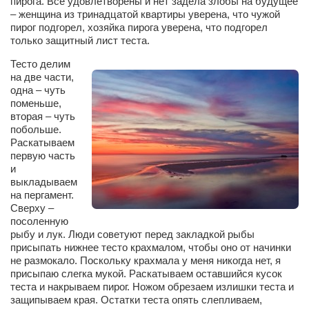
пирога. Все удовлетворены и нет задела злобы на будущее
– женщина из тринадцатой квартиры уверена, что чужой
пирог подгорел, хозяйка пирога уверена, что подгорел
только защитный лист теста.
Тесто делим
на две части,
одна – чуть
поменьше,
вторая – чуть
побольше.
Раскатываем
первую часть
и
выкладываем
на пергамент.
Сверху –
посоленную
рыбу и лук. Люди советуют перед закладкой рыбы
присыпать нижнее тесто крахмалом, чтобы оно от начинки
не размокало. Поскольку крахмала у меня никогда нет, я
присыпаю слегка мукой. Раскатываем оставшийся кусок
теста и накрываем пирог. Ножом обрезаем излишки теста и
защипываем края. Остатки теста опять слепливаем,