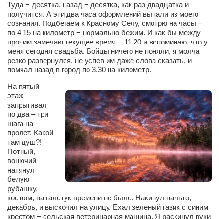
Туда − десятка, назад − десятка, как раз двадцатка и
Косметологическое отделение КП Сумская
получится. А эти два часа оформлений выпали из моего
городская клиническая больница №4
сознания. Подбегаем к Красному Селу, смотрю на часы −
по 4.15 на километр − нормально бежим. И как бы между
Оптика — Медтехника
прочим замечаю текущее время − 11.20 и вспоминаю, что у
Тенториум -центр независимых дистрибьюторов
меня сегодня свадьба. Бойцы ничего не поняли, я молча
резко развернулся, не успев им даже слова сказать, и
помчал назад в город по 3.30 на километр.
Кафе, клубы, рестораны
На пятый
«Винегрет» — демократичный ресторан
этаж
запрыгивал
«ЧАЙ — КАВА» магазин — кафе
по два – три
Магазины
шага на
пролет. Какой
«CYCLE GARAGE» — магазин велосипедов
там душ?!
Потный,
«Книголюб» — супермаркет
вонючий
натянул
Багетный двор
белую
МАГАЗИН СТИХОВ НА ЗАКАЗ
рубашку,
костюм, на галстук времени не было. Накинул пальто,
«Павел» — магазин мужской одежды
декабрь, и выскочил на улицу. Ехал зеленый газик с синим
крестом − сельская ветеринарная машина. Я раскинул руки