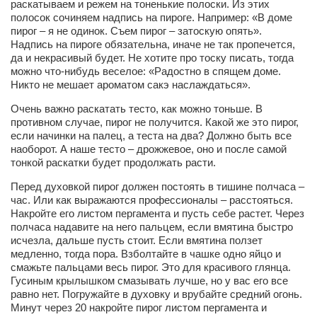
раскатываем и режем на тоненькие полоски. Из этих
полосок сочиняем надпись на пироге. Например: «В доме
пирог – я не одинок. Съем пирог – затоскую опять».
Надпись на пироге обязательна, иначе не так пропечется,
да и некрасивый будет. Не хотите про тоску писать, тогда
можно что-нибудь веселое: «Радостно в спящем доме.
Никто не мешает ароматом сакэ наслаждаться».
Очень важно раскатать тесто, как можно тоньше. В
противном случае, пирог не получится. Какой же это пирог,
если начинки на палец, а теста на два? Должно быть все
наоборот. А наше тесто – дрожжевое, оно и после самой
тонкой раскатки будет продолжать расти.
Перед духовкой пирог должен постоять в тишине полчаса –
час. Или как выражаются профессионалы – расстояться.
Накройте его листом пергамента и пусть себе растет. Через
полчаса надавите на него пальцем, если вмятина быстро
исчезла, дальше пусть стоит. Если вмятина ползет
медленно, тогда пора. Взболтайте в чашке одно яйцо и
смажьте пальцами весь пирог. Это для красивого глянца.
Гусиным крылышком смазывать лучше, но у вас его все
равно нет. Погружайте в духовку и врубайте средний огонь.
Минут через 20 накройте пирог листом пергамента и