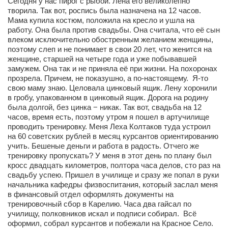
Сегодня у нас пирог с рыбой. Лена его великолепно
творила. Так вот, роспись была назначена на 12 часов.
Артём Мяус
Мама купила костюм, положила на кресло и ушла на
работу. Она была против свадьбы. Она считала, что её сын
Александра Сокол
влеком исключительно обостренным желанием женщины,
поэтому слеп и не понимает в свои 20 лет, что женится на
Барды
женщине, старшей на четыре года и уже побывавшей
Владимир Айзенберг
замужем. Она так и не приняла её при жизни. На похоронах
прозрела. Причем, не показушно, а по-настоящему. Я-то
Игорь Добровольский
свою маму знаю. Целовала цинковый ящик. Лену хоронили
в гробу, упакованном в цинковый ящик. Дорога на родину
Ольга Козаченко
была долгой, без цинка − никак. Так вот, свадьба на 12
часов, время есть, поэтому утром я пошел в артучилище
Оксана Скоробагатская
проводить тренировку. Меня Леха Колтаков туда устроил
Александра Скорук
на 60 советских рублей в месяц курсантов ориентированию
учить. Бешеные деньги и работа в радость. Отчего же
Евгений Полюхович
тренировку пропускать? У меня в этот день по плану был
кросс двадцать километров, полтора часа делов, сто раз на
Ольга Чикина
свадьбу успею. Пришел в училище и сразу же попал в руки
начальника кафедры физвоспитания, который заслал меня
Бизнес-партнёры
в финансовый отдел оформлять документы на
Здоровье
тренировочный сбор в Карелию. Часа два гайсал по
училищу, полковников искал и подписи собирал. Всё
Врач психиатр–нарколог Анплеев А.Б.
оформил, собрал курсантов и побежали на Красное Село.