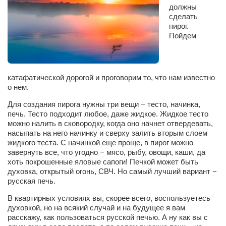
Конкурсы
должны
сделать
Фестиваль. Конкурс «Колибри» 2017
пирог.
Пойдем
Конкурс «Колибри» 2016
Конкурс «Колибри» 2015
Конкурс «Колибри» 2014
катафатической дорогой и проговорим то, что нам известно
о нем.
Литературный конкурс «Я люблю Украину»
Для создания пирога нужны три вещи − тесто, начинка,
Конкурс «Колибри — детям!» 2014
печь. Тесто подходит любое, даже жидкое. Жидкое тесто
Конкурс «Колибри» 2013
можно налить в сковородку, когда оно начнет отвердевать,
насыпать на него начинку и сверху залить вторым слоем
Интервью
жидкого теста. С начинкой еще проще, в пирог можно
завернуть все, что угодно − мясо, рыбу, овощи, каши, да
Афиша
хоть покрошенные яловые сапоги! Печкой может быть
духовка, открытый огонь, СВЧ. Но самый лучший вариант −
Афиша Киев
русская печь.
Афиша Сумы
В квартирных условиях вы, скорее всего, воспользуетесь
духовкой, но на всякий случай и на будущее я вам
О нас
расскажу, как пользоваться русской печью. А ну как вы с