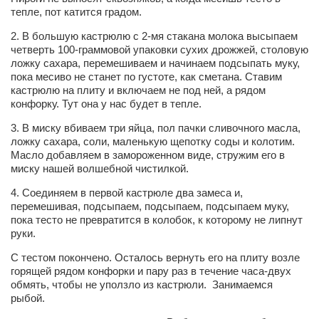
тепле, пот катится градом.
2. В большую кастрюлю с 2-мя стакана молока высыпаем
четверть 100-граммовой упаковки сухих дрожжей, столовую
ложку сахара, перемешиваем и начинаем подсыпать муку,
пока месиво не станет по густоте, как сметана. Ставим
кастрюлю на плиту и включаем не под ней, а рядом
конфорку. Тут она у нас будет в тепле.
3. В миску вбиваем три яйца, пол пачки сливочного масла,
ложку сахара, соли, маленькую щепотку соды и колотим.
Масло добавляем в замороженном виде, стружим его в
миску нашей волшебной чистилкой.
4. Соединяем в первой кастрюле два замеса и,
перемешивая, подсыпаем, подсыпаем, подсыпаем муку,
пока тесто не превратится в колобок, к которому не липнут
руки.
С тестом покончено. Осталось вернуть его на плиту возле
горящей рядом конфорки и пару раз в течение часа-двух
обмять, чтобы не уползло из кастрюли. Занимаемся
рыбой.