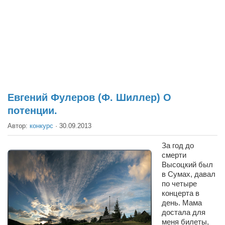
Театр
Архитектура
Кино
Техника
Общество
Факты
Евгений Фулеров (Ф. Шиллер) О
потенции.
Выборы
Автор:
конкурс
·
30.09.2013
Деньги
Традиции
За год до
смерти
Опросы
Высоцкий был
в Сумах, давал
Экология
по четыре
концерта в
Здоровье
день. Мама
достала для
Здоровый образ жизни
меня билеты,