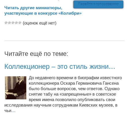
Туризм
Перейти к голосованию
Читать другие миниатюры,
«Траверс» — экипировочный центр
участвующие в конкурсе «Колибри»
Журналисты
(оценок ещё нет)
Александр Гвоздик
Александр Кугук
Музыканты
Читайте ещё по теме:
Евгений Касьяненко
Коллекционер – это стиль жизни…
Сергей Коноз
Денис Федченко
До недавнего времени в биографии известного
коллекционера Оскара Германовича Гансена
Звукорежиссёры
было больше вопросов, чем ответов. Однако
снятие табу на «запрещенные» в советское
Alfom Studio
время имена позволило опубликовать свои
исследования научным сотрудникам Киевских музеев, в
Guitarproduction Studio
чьи
…
Писатели
Поэты