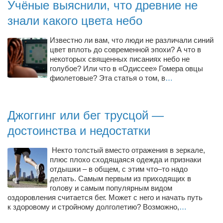
Учёные выяснили, что древние не
Режиссёры
знали какого цвета небо
Художники
Известно ли вам, что люди не различали синий
Надія Белокур
цвет вплоть до современной эпохи? А что в
Анна Гидора
некоторых священных писаниях небо не
голубое? Или что в «Одиссее» Гомера овцы
Леонтий Костур
фиолетовые? Эта статья о том, в
…
Римма Миленкова
Ирина Проценко
Джоггинг или бег трусцой —
Александр Садовский
достоинства и недостатки
Сергей Степанов
Некто толстый вместо отражения в зеркале,
Анна Черненко
плюс плохо сходящаяся одежда и признаки
отдышки – в общем, с этим что–то надо
Марина Фенота
делать. Самым первым из приходящих в
голову и самым популярным видом
Гостиная
оздоровления считается бег. Может с него и начать путь
к здоровому и стройному долголетию? Возможно,
…
Он и Она