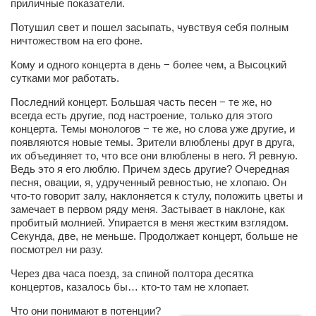
приличные показатели.
Косметологическое отделение КП Сумская
городская клиническая больница №4
Потушил свет и пошел засыпать, чувствуя себя полным
ничтожеством на его фоне.
Оптика — Медтехника
Кому и одного концерта в день − более чем, а Высоцкий
Тенториум -центр независимых дистрибьюторов
сутками мог работать.
Последний концерт. Большая часть песен − те же, но
Кафе, клубы, рестораны
всегда есть другие, под настроение, только для этого
концерта. Темы монологов − те же, но слова уже другие, и
«Винегрет» — демократичный ресторан
появляются новые темы. Зрители влюблены друг в друга,
«ЧАЙ — КАВА» магазин — кафе
их объединяет то, что все они влюблены в него. Я ревную.
Ведь это я его люблю. Причем здесь другие? Очередная
Магазины
песня, овации, я, удрученный ревностью, не хлопаю. Он
что-то говорит залу, наклоняется к стулу, положить цветы и
«CYCLE GARAGE» — магазин велосипедов
замечает в первом ряду меня. Застывает в наклоне, как
пробитый молнией. Упирается в меня жестким взглядом.
«Книголюб» — супермаркет
Секунда, две, не меньше. Продолжает концерт, больше не
Багетный двор
посмотрел ни разу.
МАГАЗИН СТИХОВ НА ЗАКАЗ
Через два часа поезд, за спиной полтора десятка
концертов, казалось бы… кто-то там не хлопает.
«Павел» — магазин мужской одежды
Что они понимают в потенции?