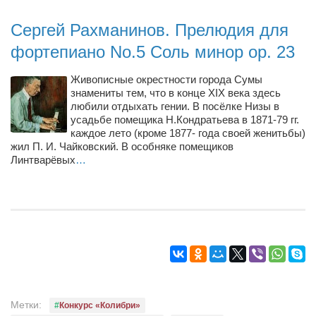
Конкурсы
Сергей Рахманинов. Прелюдия для
Фестиваль. Конкурс «Колибри» 2017
фортепиано No.5 Соль минор op. 23
Конкурс «Колибри» 2016
Конкурс «Колибри» 2015
Живописные окрестности города Сумы
знамениты тем, что в конце XIX века здесь
Конкурс «Колибри» 2014
любили отдыхать гении. В посёлке Низы в
усадьбе помещика Н.Кондратьева в 1871-79 гг.
Литературный конкурс «Я люблю Украину»
каждое лето (кроме 1877- года своей женитьбы)
Конкурс «Колибри — детям!» 2014
жил П. И. Чайковский. В особняке помещиков
Линтварёвых
…
Конкурс «Колибри» 2013
Интервью
Афиша
Афиша Киев
Афиша Сумы
О нас
Метки:
Конкурс «Колибри»