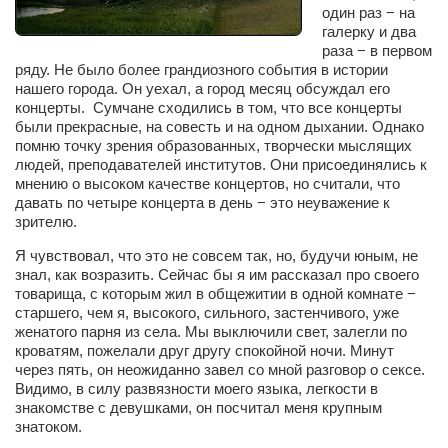
Сам себе доктор
один раз − на
галерку и два
Активный отдых
раза − в первом
ряду. Не было более грандиозного события в истории
Курьезы
нашего города. Он уехал, а город месяц обсуждал его
концерты. Сумчане сходились в том, что все концерты
Досье
были прекрасные, на совесть и на одном дыхании. Однако
помню точку зрения образованных, творчески мыслящих
Арт-менеджеры
людей, преподавателей институтов. Они присоединялись к
мнению о высоком качестве концертов, но считали, что
Лариса Ильченко
давать по четыре концерта в день − это неуважение к
Орест Коваль
зрителю.
Тамара Кубракова
Я чувствовал, что это не совсем так, но, будучи юным, не
знал, как возразить. Сейчас бы я им рассказал про своего
Елена Мельник
товарища, с которым жил в общежитии в одной комнате −
старшего, чем я, высокого, сильного, застенчивого, уже
Вера Паненко
женатого парня из села. Мы выключили свет, залегли по
Семён Салатенко
кроватям, пожелали друг другу спокойной ночи. Минут
через пять, он неожиданно завел со мной разговор о сексе.
Сергей Шепилов
Видимо, в силу развязности моего языка, легкости в
знакомстве с девушками, он посчитал меня крупным
Актёры
знатоком.
Валентин Бурый