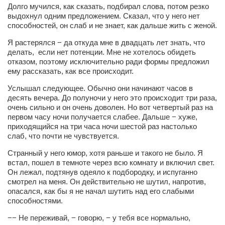
Долго мучился, как сказать, подбирал слова, потом резко
выдохнул одним предложением. Сказал, что у него нет
Артём Мяус
способностей, он слаб и не знает, как дальше жить с женой.
Александра Сокол
Я растерялся − да откуда мне в двадцать лет знать, что
Барды
делать, если нет потенции. Мне не хотелось обидеть
отказом, поэтому исключительно ради формы предложил
Владимир Айзенберг
ему рассказать, как все происходит.
Игорь Добровольский
Услышал следующее. Обычно они начинают часов в
десять вечера. До полуночи у него это происходит три раза,
Ольга Козаченко
очень сильно и он очень доволен. Но вот четвертый раз на
Оксана Скоробагатская
первом часу ночи получается слабее. Дальше − хуже,
приходящийся на три часа ночи шестой раз настолько
Александра Скорук
слаб, что почти не чувствуется.
Евгений Полюхович
Странный у него юмор, хотя раньше и такого не было. Я
встал, пошел в темноте через всю комнату и включил свет.
Ольга Чикина
Он лежал, подтянув одеяло к подбородку, и испуганно
смотрел на меня. Он действительно не шутил, напротив,
Бизнес-партнёры
опасался, как бы я не начал шутить над его слабыми
Здоровье
способностями.
Врач психиатр–нарколог Анплеев А.Б.
−− Не переживай, − говорю, − у тебя все нормально,