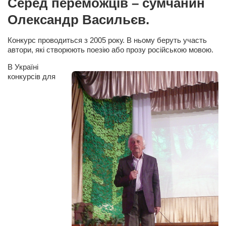
Серед переможців – сумчанин
Сам себе доктор
Олександр Васильєв.
Активный отдых
Курьезы
Конкурс проводиться з 2005 року. В ньому беруть участь
автори, які створюють поезію або прозу російською мовою.
Досье
В Україні
Арт-менеджеры
конкурсів для
Лариса Ильченко
Орест Коваль
Тамара Кубракова
Елена Мельник
Вера Паненко
Семён Салатенко
Сергей Шепилов
Актёры
Валентин Бурый