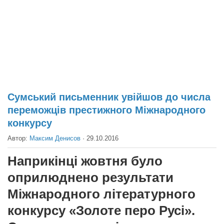
Театр
Архитектура
Кино
Техника
Общество
Факты
Сумський письменник увійшов до числа
переможців престижного Міжнародного
Выборы
конкурсу
Деньги
Автор:
Максим Денисов
·
29.10.2016
Традиции
Наприкінці жовтня було
Опросы
оприлюднено результати
Экология
Міжнародного літературного
Здоровье
конкурсу «Золоте перо Русі».
Здоровый образ жизни