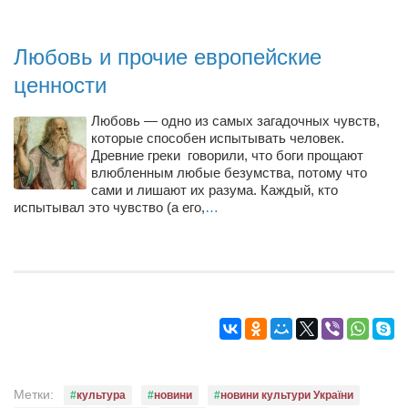
Конкурсы
Фестиваль. Конкурс «Колибри» 2017
Любовь и прочие европейские
Конкурс «Колибри» 2016
ценности
Конкурс «Колибри» 2015
Любовь — одно из самых загадочных чувств,
Конкурс «Колибри» 2014
которые способен испытывать человек.
Древние греки говорили, что боги прощают
Литературный конкурс «Я люблю Украину»
влюбленным любые безумства, потому что
Конкурс «Колибри — детям!» 2014
сами и лишают их разума. Каждый, кто
испытывал это чувство (а его,
…
Конкурс «Колибри» 2013
Интервью
Афиша
Афиша Киев
Афиша Сумы
О нас
Метки:
культура
новини
новини культури України