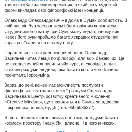
Косметологическое отделение КП Сумская
трилогію «За краешком времени», в який він у художній
городская клиническая больница №4
формі викладає свої філософські ідеї і концепції.
Оптика — Медтехника
Олександр Олександрович – відома в Сумах особистість. В
свій час він був засновником і багаторічним керівником
Тенториум -центр независимых дистрибьюторов
Студентського театру при Сумському педагогічному виші.
Через його руки пройшло багато яскравих студентів, які
зараз роз’їхалися по всьому світу.
Кафе, клубы, рестораны
Паралельно з театральною діяльністю Олександр
«Винегрет» — демократичный ресторан
Васильев читає лекції по філософії для всіх бажаючих. Це
не схоластичний «правильний» курс, а, скоріше, вільні
«ЧАЙ — КАВА» магазин — кафе
стихійні роздуми людини, яка багато кого й чого бачила,
Магазины
прочитала і зрозуміла.
«CYCLE GARAGE» — магазин велосипедов
Зараз, до речі, кожен має можливість послухати
філософсько-театральні лекції-роздуми Олександра
«Книголюб» — супермаркет
Васильєва в Центрі розвитку креативного мислення
«Creative Mindset», що знаходиться в Сумах за адресою:
Багетный двор
Покровська площа, буд.6 (тел. 050 6536377).
МАГАЗИН СТИХОВ НА ЗАКАЗ
В його бесідах взагалі немає політики, але дуже багато
«Павел» — магазин мужской одежды
космосу, простору і часу. Як, власне, і в його книжках.