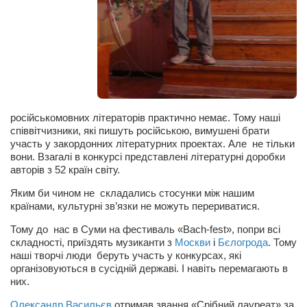
Артём Мяус
Александра Сокол
Барды
Владимир Айзенберг
Игорь Добровольский
російськомовних літераторів практично немає. Тому наші
співвітчизники, які пишуть російською, вимушені брати
Ольга Козаченко
участь у закордонних літературних проектах. Але не тільки
вони. Взагалі в конкурсі представлені літературні доробки
Оксана Скоробагатская
авторів з 52 країн світу.
Александра Скорук
Яким би чином не складались стосунки між нашим
Евгений Полюхович
країнами, культурні зв’язки не можуть перериватися.
Ольга Чикина
Тому до нас в Суми на фестиваль «Bach-fest», попри всі
складності, приїздять музиканти з
Москви
і
Бєлогрода
. Тому
Бизнес-партнёры
наші творчі люди беруть участь у конкурсах, які
організовуються в сусідній державі. І навіть перемагають в
Здоровье
них.
Врач психиатр–нарколог Анплеев А.Б.
Олександр Васильєв
отримав звання «Срібний лауреат» за