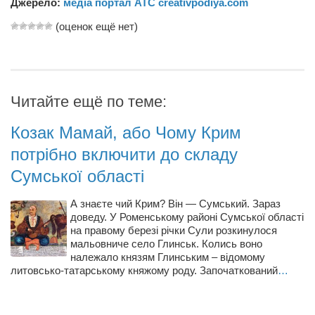
Туризм
Джерело:
медіа портал АТС creativpodiya.com
«Траверс» — экипировочный центр
(оценок ещё нет)
Журналисты
Александр Гвоздик
Александр Кугук
Читайте ещё по теме:
Музыканты
Козак Мамай, або Чому Крим
Евгений Касьяненко
потрібно включити до складу
Сергей Коноз
Сумської області
Денис Федченко
А знаєте чий Крим? Він — Сумський. Зараз
Звукорежиссёры
доведу. У Роменському районі Сумської області
на правому березі річки Сули розкинулося
Alfom Studio
мальовниче село Глинськ. Колись воно
Guitarproduction Studio
належало князям Глинським – відомому
литовсько-татарському княжому роду. Започаткований
…
Писатели
Поэты