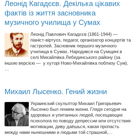
Леонід Кагадєєв. Декілька цікавих
Режиссёры
фактів із життя засновника
Художники
музичного училища у Сумах
Надія Белокур
Леонід Павлович Кагадєєв (1861-1944) —
Анна Гидора
піаніст-віртуоз, педагог, організатор концертів та
Леонтий Костур
гастролей. Засновник першого музичного
училища в Сумах. Народився на Сумщині в
Римма Миленкова
селі Михайлівка Лебединського району (за
іншою версією — у хуторі Ново-Михайлівка поблизу Сум).
Ирина Проценко
…
Александр Садовский
Сергей Степанов
Михаил Лысенко. Гений жизни
Анна Черненко
Украинский скульптор Михаил Григорьевич
Марина Фенота
Лысенко был гением жизни. Глядя сегодня на
здоровых и упитанных людей, посещающих
Гостиная
психолога по поводу депрессии или отсутствия
Он и Она
мотивации, диву даёшься, какая пропасть
между нами нынешними и людьми той страшной,
…