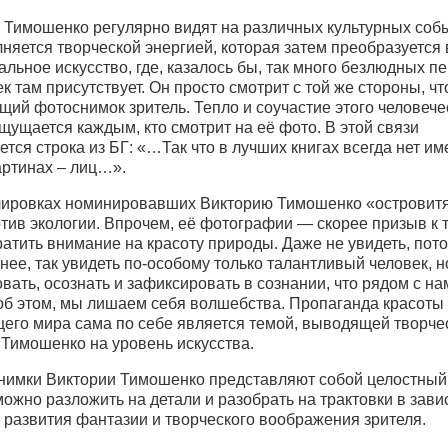
 Тимошенко регулярно видят на различных культурных собы
няется творческой энергией, которая затем преобразуется 
льное искусство, где, казалось бы, так много безлюдных п
к там присутствует. Он просто смотрит с той же стороны, чт
ий фотоснимок зритель. Тепло и соучастие этого человече
щущается каждым, кто смотрит на её фото. В этой связи
тся строка из БГ: «…Так что в лучших книгах всегда нет име
артинах – лиц…».
ировках номинировавших Викторию Тимошенко «островит
тив экологии. Впрочем, её фотографии — скорее призыв к т
атить внимание на красоту природы. Даже не увидеть, пото
чнее, так увидеть по-особому только талантливый человек, н
вать, осознать и зафиксировать в сознании, что рядом с нам
об этом, мы лишаем себя волшебства. Пропаганда красоты
его мира сама по себе является темой, выводящей творче
 Тимошенко на уровень искусства.
нимки Виктории Тимошенко представляют собой целостный 
ожно разложить на детали и разобрать на трактовки в зав
 развития фантазии и творческого воображения зрителя.