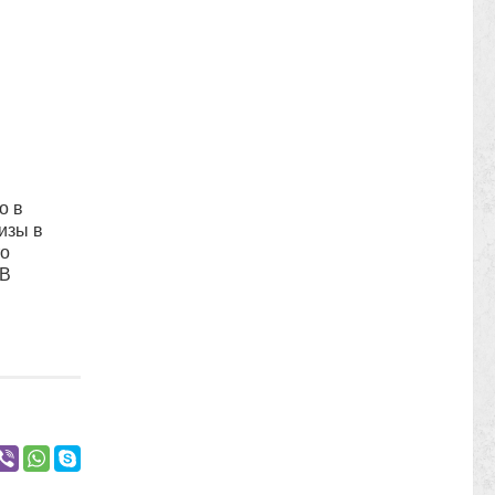
о в
изы в
то
 В