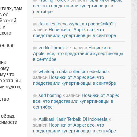
все, что представили купертиновцы в
тиях, там
сентябре
в её
ейзажей.
Jaka jest cena wynajmu podnośnika?
к
о и
записи
Новинки от Apple: все, что
ского
представили купертиновцы в сентябре
н, а в
voditelj brodice
к записи
Новинки от
Apple: все, что представили купертиновцы
в сентябре
ян»
ому,
whatsapp data collector nederland
к
му что
записи
Новинки от Apple: все, что
о хотя бы
представили купертиновцы в сентябре
и чудо и,
ssd hosting
к записи
Новинки от Apple:
ство
все, что представили купертиновцы в
сентябре
образ,
Aplikasi Kasir Terbaik Di Indonesia
к
исимости
записи
Новинки от Apple: все, что
представили купертиновцы в сентябре