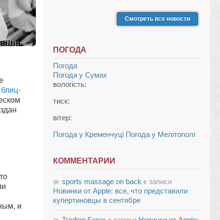
Смотреть все новости
ПОГОДА
Погода
Погода у
Сумах
е
вологість:
и
блиц-
ческом
тиск:
оздан
вітер:
Погода у Кременчуці
Погода у Мелітополі
КОММЕНТАРИИ
то
sports massage on back
к записи
ми
Новинки от Apple: все, что представили
купертиновцы в сентябре
ным, и
Trading Forex
к записи
Новинки от Apple: