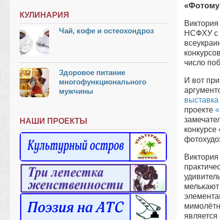
«Фотому
КУЛИНАРИЯ
Виктория
Чай, кофе и остеохондроз
НСФХУ с 2
всеукраи
конкурсов
число по
Здоровое питание
И вот пр
многофункционального
аргумент
мужчины
выставка
проекте
«
замечате
НАШИ ПРОЕКТЫ
конкурсе
фотохудо
Виктория
практичес
удивител
мелькают 
элемента
мимолётн
является