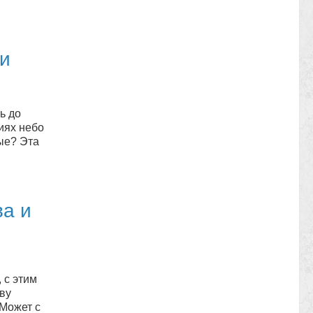
ли
ь до
иях небо
ые? Эта
ва и
 с этим
ву
 Может с