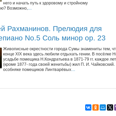
него и начать путь к здоровому и стройному
ию? Возможно,
…
ей Рахманинов. Прелюдия для
пиано No.5 Соль минор op. 23
Живописные окрестности города Сумы знамениты тем, чт
конце XIX века здесь любили отдыхать гении. В посёлке Н
усадьбе помещика Н.Кондратьева в 1871-79 гг. каждое ле
(кроме 1877- года своей женитьбы) жил П. И. Чайковский.
особняке помещиков Линтварёвых
…