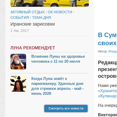
АКТИВНЫЙ ОТДЫХ
/
ОК НОВОСТИ
/
СОБЫТИЯ
/
ТЕМА ДНЯ
Иранские зарисовки
1 Авг, 2017
В Сум
своих
ЛУНА РЕКОМЕНДУЕТ
Автор:
Игорь
Влияние Луны на здоровье
человека с 11 по 20 июля
Редакц
презен
остров»
Когда Луна зовёт к
парикмахеру. Удачные дни
Нами уже
для стрижки апрель - май -
«Храните
июнь 2026
«Кулинар
На очере
Смотреть все новости
Виктория