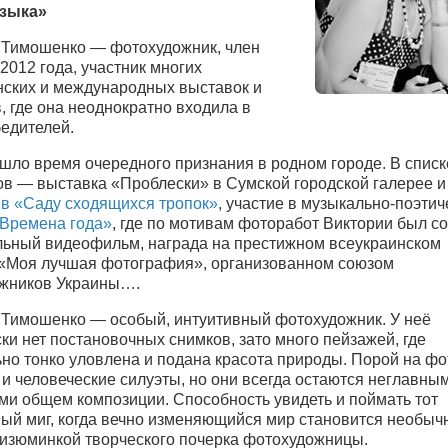
зыка»
 Тимошенко — фотохудожник, член
012 года, участник многих
нских и международных выставок и
, где она неоднократно входила в
бедителей.
ишло время очередного признания в родном городе. В списк
ов — выставка «Проблески» в Сумской городской галерее 
 в «Саду сходящихся тропок»
, участие в музыкально-поэти
Времена года»
, где по мотивам фоторабот Виктории был с
льный видеофильм, награда на престижном всеукраинском
 «Моя лучшая фотография», организованном союзом
жников Украины….
 Тимошенко — особый, интуитивный фотохудожник. У неё
ки нет постановочных снимков, зато много пейзажей, где
ьно тонко уловлена и подана красота природы. Порой на фо
и человеческие силуэты, но они всегда остаются неглавны
ми общем композиции. Способность увидеть и поймать тот
ый миг, когда вечно изменяющийся мир становится необыч
 изюминкой творческого почерка фотохудожницы.