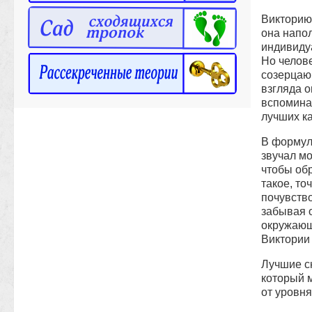
Викторию
она напол
индивидуа
Но челове
созерцающ
взгляда о
вспоминае
лучших к
В формул
звучал мо
чтобы обр
такое, то
почувство
забывая 
окружающ
Виктории
Лучшие с
который м
от уровня