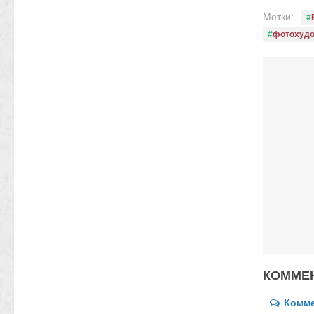
Метки:
фотохуд
КОММЕН
Комм