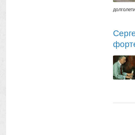
долголет
Серг
форте