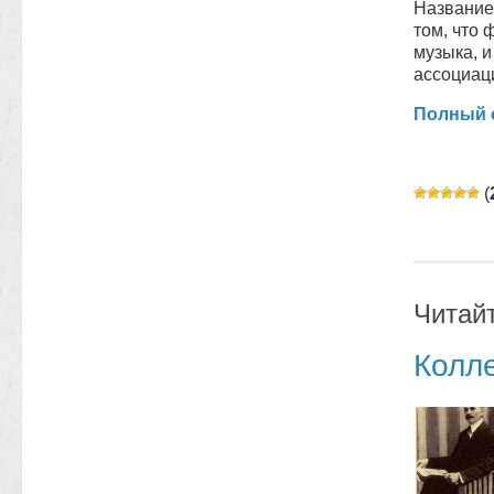
Название
том, что
музыка, и
ассоциа
Полный с
(
Читай
Колл