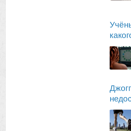
Учёны
каког
Джогг
недос