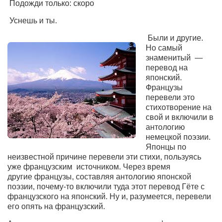
Подожди только: скоро
Уснешь и ты.
Были и другие.
Но самый
знаменитый
—
перевод на
японский.
Французы
перевели
это
стихотворение на
свой
и включили в
антологию
немецкой поэзии.
Японцы по
неизвестной причине перевели
эти стихи, пользуясь
уже французским
источником.
Через время
другие
французы, составляя антологию японской
поэзии,
почему-то включили туда этот перевод Гёте с
французского на японский.
Ну и, разумеется,
перевели
его опять на французский.