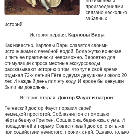
его именем и
Сам себе доктор
произведениями
связано несколько
Активный отдых
забавных
Курьезы
историй.
Досье
История первая.
Карловы Вары
Арт-менеджеры
Как известно, Карловы Вары славятся своими
источниками с лечебной водой. Вода жутко вонючая
Лариса Ильченко
и
пить её практически невозможно. Вероятно
для
стимуляции спроса местные экскурсоводы
Орест Коваль
рассказывают историю о том, что тут в своё время
Тамара Кубракова
отдыхал 72-х
летний Гёте с двумя девушками около 20
лет. И каждый день пил эту воду. И вроде бы девушки
Елена Мельник
были им довольны.
Вера Паненко
История вторая.
Доктор Фауст и
патрон
Семён Салатенко
Гётевский доктор Фауст
поразил
своей
немецкой
простотой.
Сергей Шепилов
С
облазнил он с помощью
чёрта
бедную Гретхен. Сошла она, бедняжка, с ума. И
Актёры
посадили её в тюрьму. Совестливый доктор,
опять же,
при содействии нечистого,
проник к ней. Однако,
только
Валентин Бурый