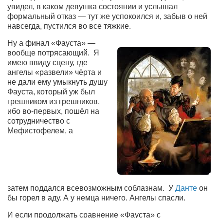
увидел,
в каком девушка состоянии
и услышал
Артём Мяус
формальный отказ — тут же успокоился и, забыв
о ней
навсегда, пустился во все тяжкие.
Александра Сокол
Ну
а финал «Фауста» —
Барды
вообще потрясающий.
Я
имею ввиду
сцену, где
Владимир Айзенберг
ангелы «развели» чёрта и
Игорь Добровольский
не дали ему умыкнуть душу
Фауста, который уж был
Ольга Козаченко
грешником из грешников,
ибо во-первых,
пошёл на
Оксана Скоробагатская
сотрудничество
с
Александра Скорук
Мефистофелем, а
Евгений Полюхович
Ольга Чикина
Бизнес-партнёры
затем поддался
всевозможным соблазнам.
У
Данте
он
Здоровье
бы горел в аду. А у немца ничего. Ангелы спасли.
Врач психиатр–нарколог Анплеев А.Б.
И если продолжать сравнение
«Фауста» с