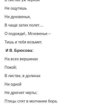
Конкурсы
Не ощутишь
Фестиваль. Конкурс «Колибри» 2017
Ни дуновенья,
Конкурс «Колибри» 2016
В чаще затих полет…
Конкурс «Колибри» 2015
О подожди!.. Мгновенье –
Конкурс «Колибри» 2014
Литературный конкурс «Я люблю Украину»
Тишь и тебя возьмет.
Конкурс «Колибри — детям!» 2014
И В. Брюсова:
Конкурс «Колибри» 2013
На всех вершинах
Интервью
Покой;
Афиша
В листве, в долинах
Афиша Киев
Ни одной
Афиша Сумы
Не дрогнет черты;
О нас
Птицы спят в молчании бора.