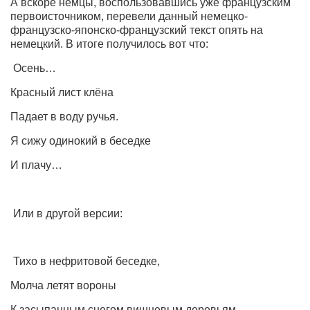
А
вскоре немцы, воспользовавшись уже французским
первоисточником, перевели
данный немецко-
французско-японско-французский
текст
опять на
немецкий. В итоге
получилось вот что:
Осень…
Красный лист клёна
Падает в воду ручья.
Я сижу одинокий в беседке
И плачу…
Или в другой версии:
Тихо в нефритовой беседке,
Молча летят вороны
К засыпанным снегом вишневым деревьям