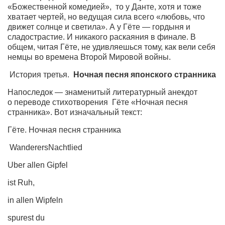
«Божественной комедией»,
Косметологическое отделение КП Сумская
то у Данте,
хотя и тоже
хватает чертей, но
городская клиническая больница №4
ведущая сила всего
«любовь,
что
движет солнце и светила». А у Гёте
— гордыня и
Оптика — Медтехника
сладострастие. И никакого раскаяния в финале. В
общем, читая Гёте,
не удивляешься
тому, как вели себя
Тенториум -центр независимых дистрибьюторов
немцы во времена Второй Мировой войны.
История третья.
Ночная песня японского странника
Кафе, клубы, рестораны
Напоследок — знаменитый литературный анекдот
«Винегрет» — демократичный ресторан
о
переводе стихотворения
Гёте
«Ночная песня
«ЧАЙ — КАВА» магазин — кафе
странника». Вот изначальный текст:
Магазины
Гёте. Ночная песня странника
«CYCLE GARAGE» — магазин велосипедов
Wanderers
Nachtlied
«Книголюб» — супермаркет
Uber allen Gipfel
Багетный двор
ist Ruh,
МАГАЗИН СТИХОВ НА ЗАКАЗ
in allen Wipfeln
«Павел» — магазин мужской одежды
spurest du