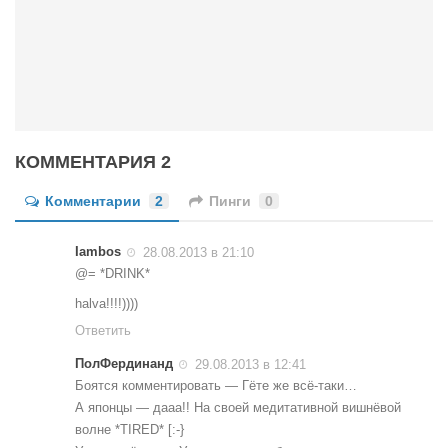
КОММЕНТАРИЯ 2
Комментарии
2
Пинги
0
Iambos
28.08.2013 в 21:10
@= *DRINK*
halva!!!!))))
Ответить
ПолФердинанд
29.08.2013 в 12:41
Боятся комментировать — Гёте же всё-таки…
А японцы — дааа!! На своей медитативной вишнёвой
волне *TIRED* [:-}