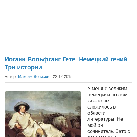
Театр
Архитектура
Кино
Техника
Общество
Факты
Иоганн Вольфганг Гете. Немецкий гений.
Три истории
Выборы
Автор:
Максим Денисов
·
22.12.2015
Деньги
Традиции
У меня с великим
немецким поэтом
Опросы
как–то не
сложилось в
Экология
области
Здоровье
литературы. Не
мой он
Здоровый образ жизни
сочинитель.
Зато
с