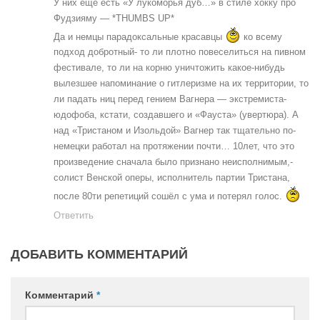
У них ещё есть «У лукоморья дуб…» в стиле хокку про
Фудзияму — *THUMBS UP*
Да и немцы парадоксальные красавцы
ко всему
подход добротный- то ли плотно повеселиться на пивном
фестивале, то ли на корню уничтожить какое-нибудь
вылезшее напоминание о гитлеризме на их территории, то
ли падать ниц перед гением Вагнера — экстремиста-
юдофоба, кстати, создавшего и «Фауста» (увертюра). А
над «Тристаном и Изольдой» Вагнер так тщательно по-
немецки работал на протяжении почти… 10лет, что это
произведение сначала было признано неисполнимым,-
солист Венской оперы, исполнитель партии Тристана,
после 80ти репетиций сошёл с ума и потерял голос.
Ответить
ДОБАВИТЬ КОММЕНТАРИЙ
Комментарий
*