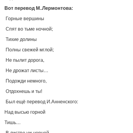
Режиссёры
Вот перевод М..Лермонтова:
Художники
Горные вершины
Надія Белокур
Спят во тьме ночной;
Анна Гидора
Тихие долины
Леонтий Костур
Полны свежей мглой;
Римма Миленкова
Не пылит дорога,
Ирина Проценко
Не дрожат листы…
Александр Садовский
Подожди немного,
Сергей Степанов
Отдохнешь и ты!
Анна Черненко
Был ещё перевод И.Анненского:
Марина Фенота
Над высью горной
Гостиная
Тишь…
Он и Она
В листве уж черной