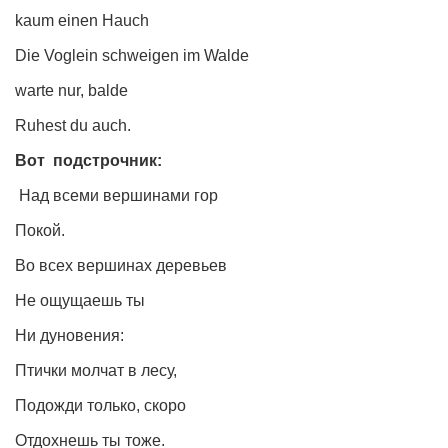
Туризм
kaum einen Hauch
«Траверс» — экипировочный центр
Die Voglein schweigen im Walde
Журналисты
warte nur, balde
Александр Гвоздик
Ruhest du auch.
Александр Кугук
Вот
подстрочник:
Музыканты
Над всеми вершинами гор
Евгений Касьяненко
Покой.
Сергей Коноз
Во всех вершинах деревьев
Денис Федченко
Звукорежиссёры
Не ощущаешь ты
Alfom Studio
Ни дуновения:
Guitarproduction Studio
Птички молчат в лесу,
Писатели
Подожди только, скоро
Поэты
Отдохнешь ты тоже.