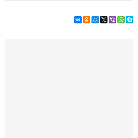
Режиссёры
Художники
Надія Белокур
Анна Гидора
Леонтий Костур
Римма Миленкова
Ирина Проценко
Александр Садовский
Сергей Степанов
Анна Черненко
Марина Фенота
Гостиная
Он и Она