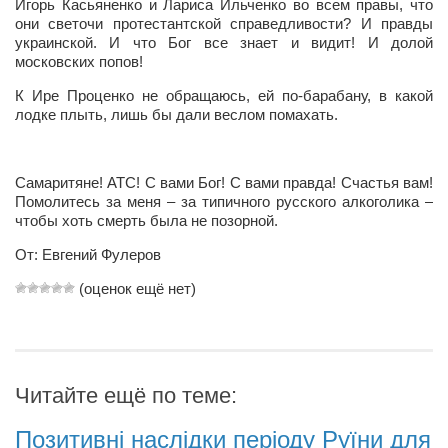
Игорь Касьяненко и Лариса Ильченко во всем правы, что
они светочи протестантской справедливости? И правды
Артём Мяус
украинской. И что Бог все знает и видит! И долой
московских попов!
Александра Сокол
К Ире Проценко не обращаюсь, ей по-барабану, в какой
Барды
лодке плыть, лишь бы дали веслом помахать.
Владимир Айзенберг
Игорь Добровольский
Самаритяне! АТС! С вами Бог! С вами правда! Счастья вам!
Ольга Козаченко
Помолитесь за меня – за типичного русского алкоголика –
чтобы хоть смерть была не позорной.
Оксана Скоробагатская
От: Евгений Фулеров
Александра Скорук
(оценок ещё нет)
Евгений Полюхович
Ольга Чикина
Бизнес-партнёры
Читайте ещё по теме:
Здоровье
Врач психиатр–нарколог Анплеев А.Б.
Позитивні наслідки періоду Руїни для