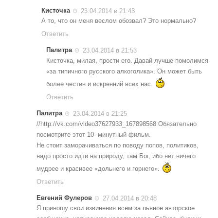
Кисточка
23.04.2014 в 21:43
А то, что он меня веслом обозвал? Это нормально?
Ответить
Палитра
23.04.2014 в 21:53
Кисточка, милая, прости его. Давай лучше помолимся
«за типичного русского алкоголика». Он может быть
более честен и искренний всех нас.
Ответить
Палитра
23.04.2014 в 21:25
//http://vk.com/video37627933_167898568 Обязательно
посмотрите этот 10- минутный фильм.
Не стоит заморачиваться по поводу попов, политиков,
надо просто идти на природу, там Бог, ибо нет ничего
мудрее и красивее «дольнего и горнего».
Ответить
Евгений Фулеров
27.04.2014 в 20:48
Я приношу свои извинения всем за пьяное авторское