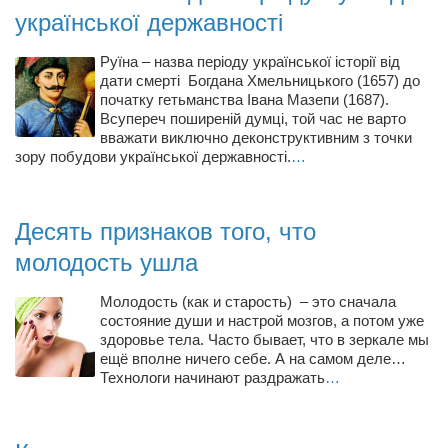
Косметологическое отделение КП Сумская
української державності
городская клиническая больница №4
Руїна – назва періоду української історії від
Оптика — Медтехника
дати смерті Богдана Хмельницького (1657) до
початку гетьманства Івана Мазепи (1687).
Тенториум -центр независимых дистрибьюторов
Всупереч поширеній думці, той час не варто
вважати виключно деконструктивним з точки
Кафе, клубы, рестораны
зору побудови української державності.
…
«Винегрет» — демократичный ресторан
«ЧАЙ — КАВА» магазин — кафе
Десять признаков того, что
Магазины
молодость ушла
«CYCLE GARAGE» — магазин велосипедов
Молодость (как и старость) – это сначала
«Книголюб» — супермаркет
состояние души и настрой мозгов, а потом уже
здоровье тела. Часто бывает, что в зеркале мы
Багетный двор
ещё вполне ничего себе. А на самом деле…
Технологи начинают раздражать
…
МАГАЗИН СТИХОВ НА ЗАКАЗ
«Павел» — магазин мужской одежды