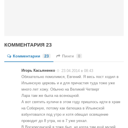
Конкурсы
Фестиваль. Конкурс «Колибри» 2017
Конкурс «Колибри» 2016
Конкурс «Колибри» 2015
Конкурс «Колибри» 2014
КОММЕНТАРИЯ 23
Литературный конкурс «Я люблю Украину»
Комментарии
23
Пинги
0
Конкурс «Колибри — детям!» 2014
Конкурс «Колибри» 2013
Игорь Касьяненко
23.04.2014 в 08:43
Обязательно помолимся, Евгений. Я весь пост ходил в
Интервью
Ильинскую церковь и и для причастия туда тоже уже
Афиша
много лет хожу. Обычно на Великий Четверг
Лара там же была на всенощной.
Афиша Киев
А вот святить куличи в этом году пришлось идти в храм
на Соборную, потому как батюшка в Ильинской
Афиша Сумы
взбунтовался под утро и хотя обещал освящение
О нас
проводит до 8 утра, но в 7 уже уехал.
В Воскресенской я тоже был, но когда там ещё музей