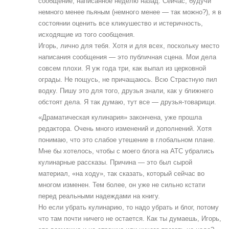
сообщение, написанное неделю назад. Сейчас, будучи
немного менее пьяным (немного менее — так можно?), я в
состоянии оценить все кликушество и истеричность,
исходящие из того сообщения.
Игорь, лично для тебя. Хотя и для всех, поскольку место
написания сообщения — это публичная сцена. Мои дела
совсем плохи. Я уж года три, как выпал из церковной
ограды. Не пощусь, не причащаюсь. Всю Страстную пил
водку. Пишу это для того, друзья знали, как у ближнего
обстоят дела. Я так думаю, тут все — друзья-товарищи.
«Драматическая кулинария» закончена, уже прошла
редактора. Очень много изменений и дополнений. Хотя
понимаю, что это слабое утешение в глобальном плане.
Мне бы хотелось, чтобы с моего блога на АТС убрались
кулинарные рассказы. Причина — это был сырой
материал, «на ходу», так сказать, который сейчас во
многом изменен. Тем более, он уже не сильно кстати
перед реальными надеждами на книгу.
Но если убрать кулинарию, то надо убрать и блог, потому
что там почти ничего не остается. Как ты думаешь, Игорь,