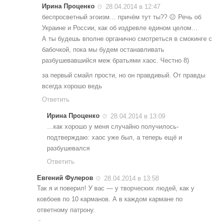
Ирина Проценко
28.04.2014 в 12:47
беспросветный эгоизм… причём тут ты?? 😐 Речь об
Украине и России, как об издревле едином целом…
А ты будешь вполне органично смотреться в смокинге с
бабочкой, пока мы будем останавливать
разбушевавшийся меж братьями хаос. Честно 8)
за первый смайл прости, но он правдивый. От правды
всегда хорошо ведь
Ответить
Ирина Проценко
28.04.2014 в 13:09
…как хорошо у меня случайно получилось-
подтверждаю: хаос уже был, а теперь ещё и
разбушевался
Ответить
Евгений Фулеров
28.04.2014 в 13:58
Так я и поверил! У вас — у творческих людей, как у
ковбоев по 10 карманов. А в каждом кармане по
ответному патрону.