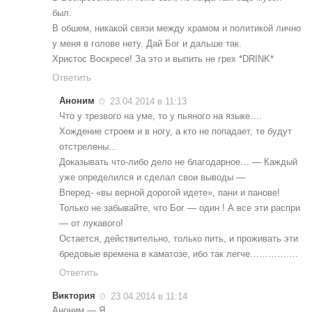
был.
В обшем, никакой связи между храмом и политикой лично
у меня в голове нету. Дай Бог и дальше так.
Христос Воскресе! За это и выпить не грех *DRINK*
Ответить
Аноним
23.04.2014 в 11:13
Что у трезвого на уме, то у пьяного на языке….
Хождение строем и в ногу, а кто не попадает, те будут
отстрелены…
Доказывать что-либо дело не благодарное… — Каждый
уже определился и сделал свои выводы —
Вперед- «вы верной дорогой идете», пани и панове!
Только не забывайте, что Бог — один ! А все эти распри
— от лукавого!
Остается, действительно, только пить, и проживать эти
бредовые времена в каматозе, ибо так легче…………….
Ответить
Виктория
23.04.2014 в 11:14
Аноним — Я