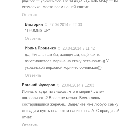
родное — украинское. Не на двух стульях сижу — на
скамеечке, места всем на ней хватит.
Ответить
Виктория
27.04.2014 в 22:00
*THUMBS UP*
Ответить
Ирина Проценко
28.04.2014 в 11:42
да, Нина… нам бы, женщинам, ещё как-то
взбесившегося мерина на скаку остановить)) У
украинской верховой корни-то орловские)))
Ответить
Евгений Фулеров
28.04.2014 в 12:03
Ирина, откуда ты знаешь, что я мерин? Зачем
наговаривать? Вовсе не мерин. Всего лишь
состарившийся жеребец. Выделите мне любую самку
лошади и пусть она потом напишет на АТС правдивый
отчет.
Ответить