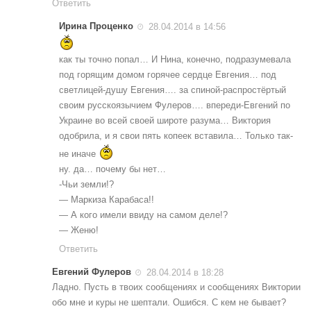
Ответить
Ирина Проценко
28.04.2014 в 14:56
как ты точно попал… И Нина, конечно, подразумевала
под горящим домом горячее сердце Евгения… под
светлицей-душу Евгения…. за спиной-распростёртый
своим русскоязычием Фулеров…. впереди-Евгений по
Украине во всей своей широте разума… Виктория
одобрила, и я свои пять копеек вставила… Только так-
не иначе
ну. да… почему бы нет…
-Чьи земли!?
— Маркиза Карабаса!!
— А кого имели ввиду на самом деле!?
— Женю!
Ответить
Евгений Фулеров
28.04.2014 в 18:28
Ладно. Пусть в твоих сообщениях и сообщениях Виктории
обо мне и куры не шептали. Ошибся. С кем не бывает?