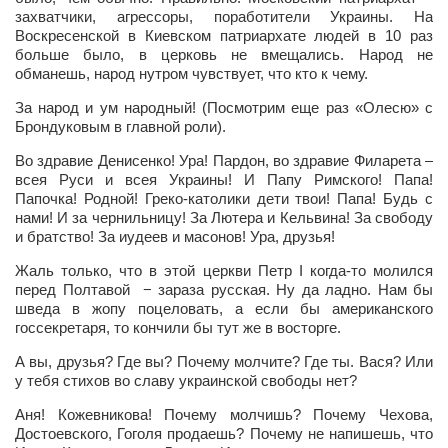
Сам себе доктор
захватчики, агрессоры, поработители Украины. На
Воскресенской в Киевском патриархате людей в 10 раз
Активный отдых
больше было, в церковь не вмещались. Народ не
обманешь, народ нутром чувствует, что кто к чему.
Курьезы
За народ и ум народный! (Посмотрим еще раз «Олесю» с
Досье
Брондуковым в главной роли).
Арт-менеджеры
Во здравие Денисенко! Ура! Пардон, во здравие Филарета –
всея Руси и всея Украины! И Папу Римского! Папа!
Лариса Ильченко
Папочка! Родной! Греко-католики дети твои! Папа! Будь с
Орест Коваль
нами! И за чернильницу! За Лютера и Кельвина! За свободу
и братство! За иудеев и масонов! Ура, друзья!
Тамара Кубракова
Жаль только, что в этой церкви Петр
I
когда-то молился
Елена Мельник
перед Полтавой − зараза русская. Ну да ладно. Нам бы
шведа в жопу поцеловать, а если бы американского
Вера Паненко
госсекретаря, то кончили бы тут же в восторге.
Семён Салатенко
А вы, друзья? Где вы? Почему молчите? Где ты. Вася? Или
у тебя стихов во славу украинской свободы нет?
Сергей Шепилов
Аня! Кожевникова! Почему молчишь? Почему Чехова,
Актёры
Достоевского, Гоголя продаешь? Почему не напишешь, что
Валентин Бурый