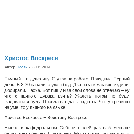
Театр
Архитектура
Кино
Техника
Общество
Факты
Христос Воскресе
Выборы
Автор:
Гость
·
22.04.2014
Деньги
Пьяный – в дупелину. С утра на работе. Праздник. Первый
день. В 8-30 начали, а уже обед. Два раза в магазин ездили.
Традиции
Добирали. Пасха. Вот пишу и за свои слова не отвечаю – ну
Опросы
что с пьяного дурака взять? Жалеть потом не буду.
Радоваться буду. Правда всегда в радость. Что у трезвого
Экология
на уме, то у пьяного на языке.
Здоровье
Христос Воскресе − Воистину Воскресе.
Здоровый образ жизни
Нынче в кафедральном Соборе людей раз в 5 меньше
было, чем обычно. Правильно. Московский патриархат −