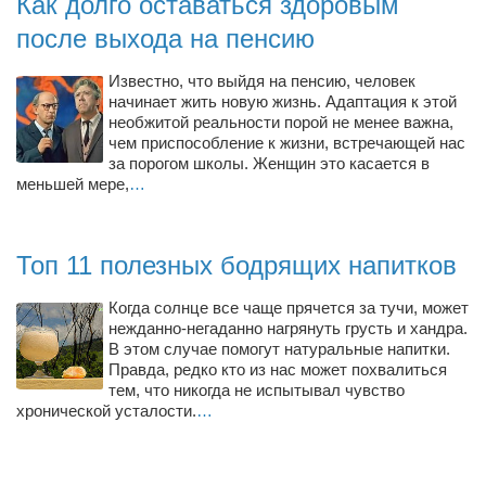
Как долго оставаться здоровым
Туризм
после выхода на пенсию
«Траверс» — экипировочный центр
Журналисты
Известно, что выйдя на пенсию, человек
начинает жить новую жизнь. Адаптация к этой
Александр Гвоздик
необжитой реальности порой не менее важна,
чем приспособление к жизни, встречающей нас
Александр Кугук
за порогом школы. Женщин это касается в
Музыканты
меньшей мере,
…
Евгений Касьяненко
Сергей Коноз
Топ 11 полезных бодрящих напитков
Денис Федченко
Когда солнце все чаще прячется за тучи, может
Звукорежиссёры
нежданно-негаданно нагрянуть грусть и хандра.
В этом случае помогут натуральные напитки.
Alfom Studio
Правда, редко кто из нас может похвалиться
тем, что никогда не испытывал чувство
Guitarproduction Studio
хронической усталости.
…
Писатели
Поэты