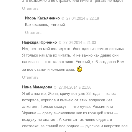
это возможно и не страшно или ничего трогать не надо?
Ответить
Игорь Касьяненко
27.04.2014 в 22:19
Как скажешь, Евгений.
Ответить
Надежда Юрченко
27.04.2014 в 21:03
Нет, нет на мой взгляд этот блог один из самых сильных.
Я только начала их читать. И не важно как давно они
написаны — это талантливо. Евгений, я благодарна Вам
за все статьи и комментарии.
Ответить
Нина Мамедова
27.04.2014 в 21:56
Я об этом же, Женя, кричу вот уже 23 года — голос
потеряла, охрипла и пьянею от этих вопросов без
алкоголя. Только скажут — что лучше Россия или
Украина — сразу выскакиваю как из горящей избы —
воздуху не хватает. А хочется так чинно сидеть в
светелке: за спиной все родное — русское и напротив все