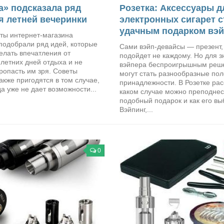
а» подсказала ряд
Розетка: Аксессуары д
я летней вечеринки
электронных сигарет с
удачным подарком вэ
ты интернет-магазина
подобрали ряд идей, которые
Сами вэйп-девайсы — презент,
елать впечатления от
подойдет не каждому. Но для з
летних дней отдыха и не
вэйпера беспроигрышным реш
ропасть им зря. Советы
могут стать разнообразные по
акже пригодятся в том случае,
принадлежности. В Розетке рас
да уже не дает возможности...
каком случае можно преподнес
подобный подарок и как его вы
Вэйпинг,...
0