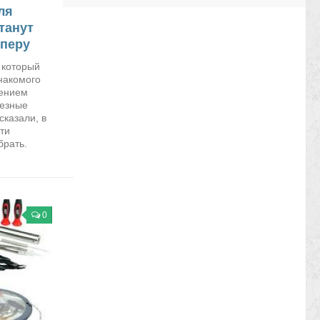
ля
танут
йперу
 который
накомого
ением
лезные
сказали, в
ти
брать.
0