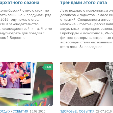
архатного сезона
трендами этого лета
ентябрьский отпуск, стоит не
Лето подарило поклонникам э
рать вещи, но и продумать ряд
девайсов и гаджетов немало и
 2016 году немало стран
открытий. Специалисты интерн
сти в законодательство
магазина «Розетка» рассказали
, касающиеся вейпинга. Что же
актуальных тенденциях сезона.
едусмотреть для поездки с
Гироборды и моноколеса, VR-о
сом? Вероятно,...
фитнес-трекеры, электронные 
аксессуары стали настоящими
этого лета. За последнее...
0
 ОТДЫХ
/
СОБЫТИЯ
15.08.2016
ЗДОРОВЬЕ
/
СОБЫТИЯ
29.07.2016