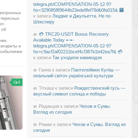
telegra.ph/COMPENSATION-05-12-9?
hs=329085f89644b23ede8fef78db0fa015& 🏧
лектронных
к записи
Людвиг и Джульетта. Не по
нтересных
Шекспиру
ет-
 об
💳 TRC20-USDT Bonus Recovery
Available Today ➸➸
чки,
telegra.ph/COMPENSATION-05-12-9?
сигареты и
 событиями
hs=c9acf2af02211bcef4cf387b1b42ea7f& 💳
к записи
Так уходили камикадзе
Ганна
к записи
Пантелеймон Куліш —
опальний світоч української культури
0
Тіткаші
к записи
Рождественский гусь —
вкусный символ солнца и победы
Редакция
к записи
Чехов и Сумы.
Взгляд из сегодня
Роман
к записи
Чехов и Сумы. Взгляд из
сегодня