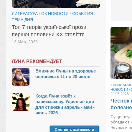
ЛИТЕРАТУРА
/
ОК НОВОСТИ
/
СОБЫТИЯ
/
ТЕМА ДНЯ
Топ 7 творів української прози
першої половини XX століття
13 Мар, 2026
ЛУНА РЕКОМЕНДУЕТ
Влияние Луны на здоровье
человека с 11 по 20 июля
КУЛИНАРИ
НОВОСТИ
/
20.05.2026
Когда Луна зовёт к
Чеснок 
парикмахеру. Удачные дни
для стрижки апрель - май -
полезн
июнь 2026
Существует
обладают 
Чеснок и 
Смотреть все новости