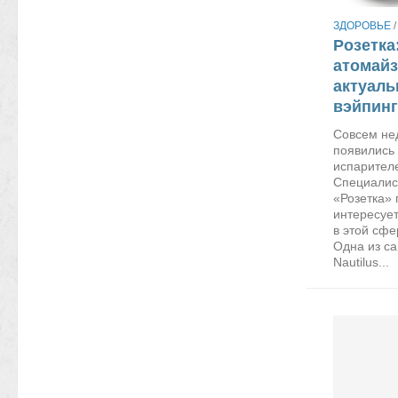
ЗДОРОВЬЕ
Розетка
атомай
актуаль
вэйпинг
Совсем не
появились
испарителе
Специалис
«Розетка» 
интересуе
в этой сфе
Одна из са
Nautilus...