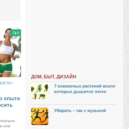
4
ДОМ, БЫТ, ДИЗАЙН
ВОСТИ
/
7 комнатных растений возле
которых дышится легко
о опыта
осить
Убирать – так с музыкой
пиально
и или