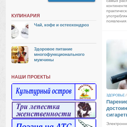
самых рас
континент
практическ
КУЛИНАРИЯ
употребля
появления.
Чай, кофе и остеохондроз
Здоровое питание
многофункционального
мужчины
НАШИ ПРОЕКТЫ
ЗДОРОВЬЕ
Парение
достоин
сигаре
Электронн