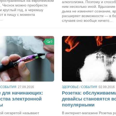
пространённых на европейском
алкоголизма. Поэтому и способ
е. Чеснок можно приобрести
ним несколько иной. Вдыхание
и круглый год, а черемшу
дыма не изменяет сознание, в
ют в пищу с момента
расширяет возможности — в б
..
случаев оно вообще ничего...
0
/
СОБЫТИЯ
27.09.2016
ЗДОРОВЬЕ
/
СОБЫТИЯ
02.09.2016
 для начинающих:
Розетка: обслуживаем
ства электронной
девайсы становятся в
ты
популярными
ой сигаретой называют
В интернет-магазине Розетка р