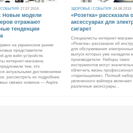
/
СОБЫТИЯ
27.07.2016
ЗДОРОВЬЕ
/
СОБЫТИЯ
24.06.2016
: Новые модели
«Розетка» рассказала 
зеров отражают
аксессуарах для элек
ные тенденции
сигарет
а
Специалисты интернет-магази
«Розетка» рассказали об инстр
давно на украинском рынке
для обслуживания электронных 
 новые представители
выпуск которых уже наладили 
й для вэйп-устройств.
производители. Наборы таких
ты интернет-магазина
инструментов могут значитель
предложили тем, кто
облегчить жизнь профессиона
тся актуальными достижениями
«парильщикам». Полный набо
ре, рассмотреть их подробнее.
увлеченного вэйпера включает 
мых свежих новинок — Aspire
различные аксессуары...