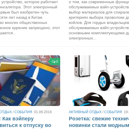
устройство, которое работает
о том, как современные функц
ингалятора. Этот электронный
обслуживаемых вэйп-устройств
ервые был изобретен чуть
выбор материалов для спирале
яти лет назад в Китае.
критериях выбора проволоки д
 во многих общественных
койлов. Для гордых владельцев
ачное курение запрещено, этот
обслуживаемых вэйп-устройств
ается...
основными комплектующими д
электронных...
0
 ОТДЫХ
/
СОБЫТИЯ
01.09.2016
АКТИВНЫЙ ОТДЫХ
/
СОБЫТИЯ
19
: Как вэйперу
Розетка: свежие техни
виться к отпуску во
новинки стали модны