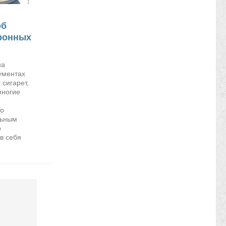
об
тронных
на
ументах
сигарет,
многие
но
льным
р
в себя