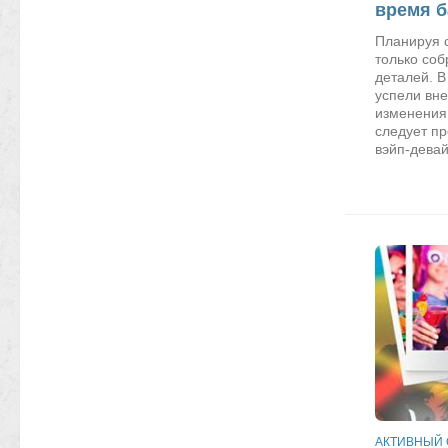
время б
Планируя с
только соб
деталей. В
успели вне
изменения
следует пр
вэйп-девай
АКТИВНЫЙ