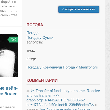
 борьбы с
 табачного
Смотреть все новости
ременно не
ольшинстве
ПОГОДА
Погода
Погода у
Сумах
0
вологість:
тиск:
вітер:
Погода у Кременчуці
Погода у Мелітополі
КОММЕНТАРИИ
ые вэйп-
📈 Transfer of funds to your name. Receive
се более
a funds transfer >>>
graph.org/TRANSACTION-05-05-6?
hs=d718ad4d4f90d1def4f1238d88adebf8&
к
ассказали
записи
Топ 7 творів української прози