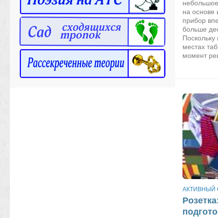
небольшое 
на основе 
прибор вп
больше дес
Поскольку
местах таб
момент реш
АКТИВНЫЙ
Розетка
подгото