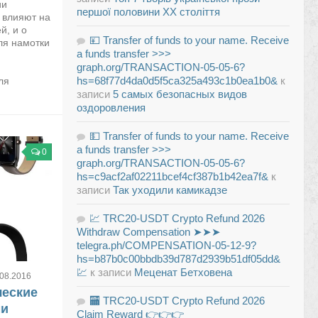
ии
першої половини XX століття
 влияют на
й, и о
💴 Transfer of funds to your name. Receive
ля намотки
a funds transfer >>>
graph.org/TRANSACTION-05-05-6?
hs=68f77d4da0d5f5ca325a493c1b0ea1b0&
к
ля
записи
5 самых безопасных видов
оздоровления
💵 Transfer of funds to your name. Receive
a funds transfer >>>
0
graph.org/TRANSACTION-05-05-6?
hs=c9acf2af02211bcef4cf387b1b42ea7f&
к
записи
Так уходили камикадзе
💹 TRC20-USDT Crypto Refund 2026
Withdraw Compensation ➤➤➤
telegra.ph/COMPENSATION-05-12-9?
hs=b87b0c00bbdb39d787d2939b51df05dd&
💹
к записи
Меценат Бетховена
.08.2016
ческие
🏧 TRC20-USDT Crypto Refund 2026
ми
Claim Reward 👉👉👉