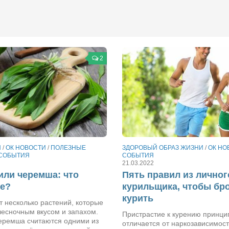
2
Я
/
ОК НОВОСТИ
/
ПОЛЕЗНЫЕ
ЗДОРОВЫЙ ОБРАЗ ЖИЗНИ
/
ОК НО
СОБЫТИЯ
СОБЫТИЯ
21.03.2022
или черемша: что
Пять правил из личног
ее?
курильщика, чтобы бр
курить
 несколько растений, которые
чесночным вкусом и запахом.
Пристрастие к курению принци
черемша считаются одними из
отличается от наркозависимост