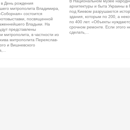
В Национальном музее народн
 в День рождения
архитектуры и быта Украины в
шего митрополита Владимира,
под Киевом разрушаются исто
«Соборная» состоится
здания, которым по 200, а нек
фотовыставки, посвященной
по 400 лет. «Объекты нуждаютс
аженнейшего Владыки. На
срочном ремонте. Если этого н
удут представлены
сделать,...
 митрополита, в частности из
рхива митрополита Переяслав-
ого и Вишневского
,...