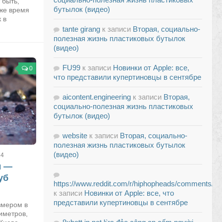
 быть,
бутылок (видео)
оже время
 в
tante girang
к записи
Вторая, социально-
полезная жизнь пластиковых бутылок
(видео)
FU99
к записи
Новинки от Apple: все,
0
что представили купертиновцы в сентябре
aicontent.engineering
к записи
Вторая,
социально-полезная жизнь пластиковых
бутылок (видео)
website
к записи
Вторая, социально-
полезная жизнь пластиковых бутылок
(видео)
14
ы —
уб
https://www.reddit.com/r/hiphopheads/comments/1t
к записи
Новинки от Apple: все, что
представили купертиновцы в сентябре
змером в
иметров,