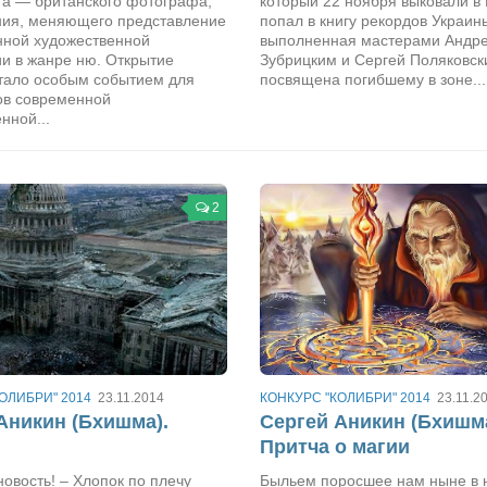
та — британского фотографа,
который 22 ноября выковали в 
ния, меняющего представление
попал в книгу рекордов Украин
нной художественной
выполненная мастерами Андр
и в жанре ню. Открытие
Зубрицким и Сергей Поляковс
стало особым событием для
посвящена погибшему в зоне...
ов современной
нной...
2
ОЛИБРИ" 2014
23.11.2014
КОНКУРС "КОЛИБРИ" 2014
23.11.2
Аникин (Бхишма).
Сергей Аникин (Бхишма
Притча о магии
новость! – Хлопок по плечу
Быльем поросшее нам ныне в н