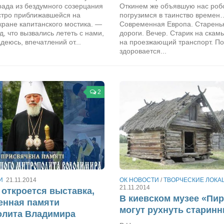
рада из бездумного созерцания
Откинем же объявшую нас роб
стро приближавшейся на
погрузимся в таинство времен
ране капитанского мостика. —
Современная Европа. Старень
д, что вызвались лететь с нами,
дороги. Вечер. Старик на скам
деюсь, впечатлений от...
на проезжающий транспорт. По
здоровается...
2
И
21.11.2014
ОК НОВОСТИ
/
ТВОРЧЕСКИЕ ЛОКА
21.11.2014
 откроется выставка,
В киевском музее «Пи
енная памяти
могут рухнуть старин
олита Владимира