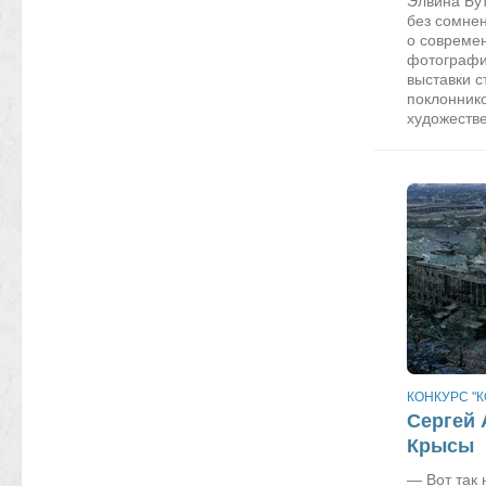
Элвина Бу
без сомне
о совреме
фотографи
выставки 
поклонник
художестве
КОНКУРС "К
Сергей 
Крысы
— Вот так 