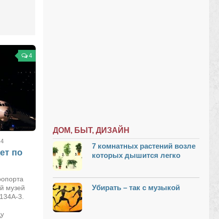
4
ДОМ, БЫТ, ДИЗАЙН
14
7 комнатных растений возле
ет по
которых дышится легко
ропорта
Убирать – так с музыкой
й музей
134А-3.
ду