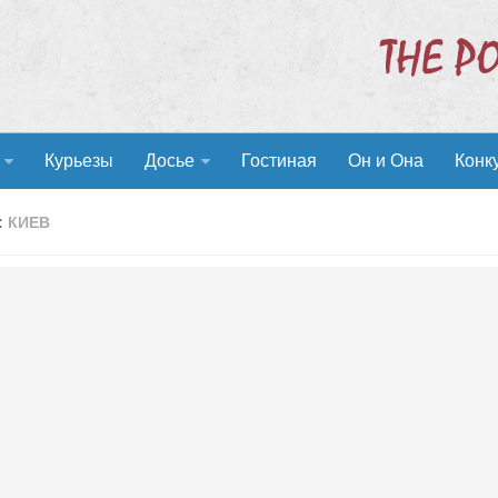
Курьезы
Досье
Гостиная
Он и Она
Конк
:
КИЕВ