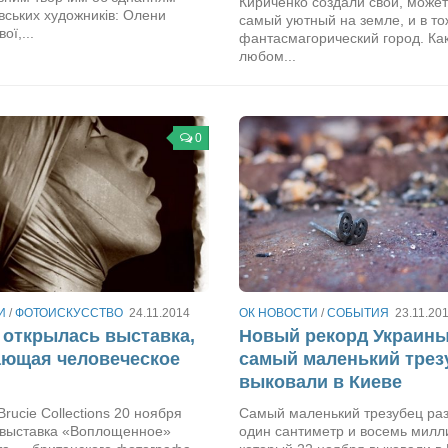
Кириченко создали свой, может
ївських художників: Олени
самый уютный на земле, и в т
ої,...
фантасмагорический город. Как
любом...
0
И
/
ФОТОИСКУССТВО
24.11.2014
ОК НОВОСТИ
/
СОБЫТИЯ
23.11.20
 открылась выставка,
Новый рекорд Украин
ающая человеческое
самый маленький трез
выковали в Киеве
Brucie Collections 20 ноября
Самый маленький трезубец ра
 выставка «Воплощенное»
один сантиметр и восемь милл