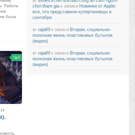
8xbett.in.net lừa đảo công an cấm người
Киеве,
ы. Работа
chơi tham gia
к записи
Новинки от Apple:
еем
все, что представили купертиновцы в
ким была
сентябре
raja89
к записи
Вторая, социально-
полезная жизнь пластиковых бутылок
(видео)
raja89
к записи
Вторая, социально-
0
полезная жизнь пластиковых бутылок
(видео)
014
).
овость,