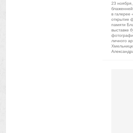
23 ноября,
блаженней
в галерее 
открытие 
памяти Бл
выставке б
фотографии
личного а
Хмельницк
Александра