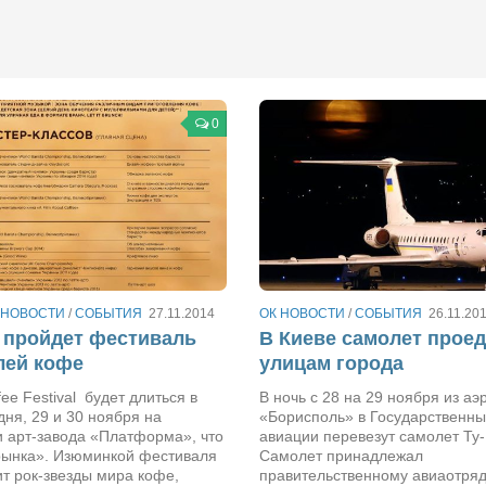
0
 НОВОСТИ
/
СОБЫТИЯ
27.11.2014
ОК НОВОСТИ
/
СОБЫТИЯ
26.11.20
 пройдет фестиваль
В Киеве самолет проед
лей кофе
улицам города
fee Festival будет длиться в
В ночь с 28 на 29 ноября из аэ
дня, 29 и 30 ноября на
«Борисполь» в Государственны
и арт-завода «Платформа», что
авиации перевезут самолет Ту-
рынка». Изюминкой фестиваля
Самолет принадлежал
ит рок-звезды мира кофе,
правительственному авиаотря