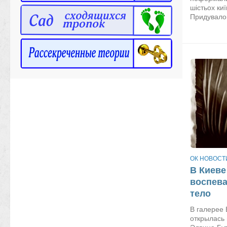
шістьох ки
Придувалов
ОК НОВОСТ
В Киеве
воспев
тело
В галерее 
открылась