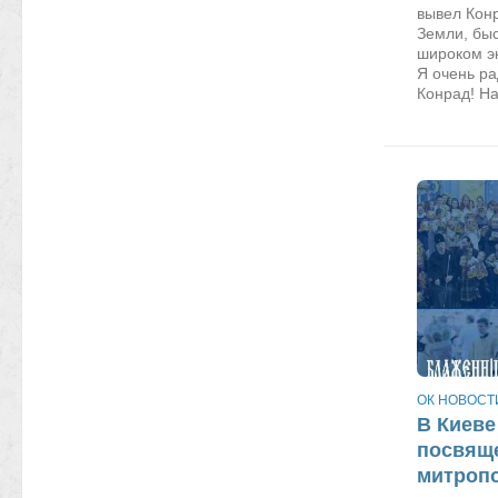
вывел Кон
Земли, бы
широком эк
Я очень ра
Конрад! На
ОК НОВОСТ
В Киеве
посвящ
митроп