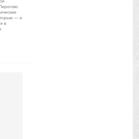
ой
 Пирогово
рические
оторым — и
я в
е