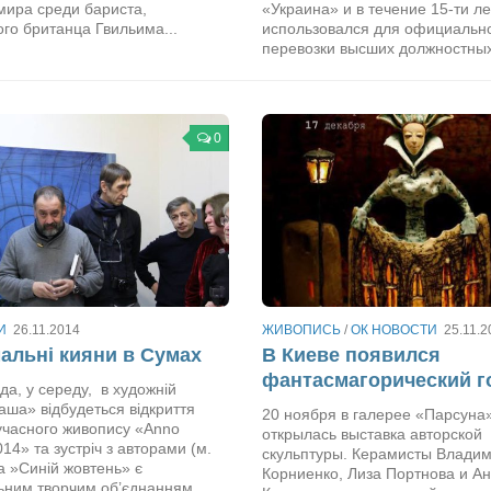
мира среди бариста,
«Украина» и в течение 15-ти ле
го британца Гвильима...
использовался для официальн
перевозки высших должностных 
0
И
26.11.2014
ЖИВОПИСЬ
/
ОК НОВОСТИ
25.11.2
льні кияни в Сумах
В Киеве появился
фантасмагорический г
да, у середу, в художній
аша» відбудеться відкриття
20 ноября в галерее «Парсуна
учасного живопису «Anno
открылась выставка авторской
014» та зустріч з авторами (м.
скульптуры. Керамисты Влади
па »Синій жовтень» є
Корниенко, Лиза Портнова и А
ним творчим об’єднанням