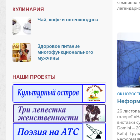
чемпиона 
легендарно
КУЛИНАРИЯ
Чай, кофе и остеохондроз
Здоровое питание
многофункционального
мужчины
НАШИ ПРОЕКТЫ
ОК НОВОСТ
Неформа
26 листопа
галереї «Н
виставки с
Domini – 2
Київ). Гру
неформаль