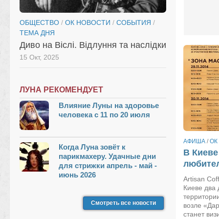
ОБЩЕСТВО
/
ОК НОВОСТИ
/
СОБЫТИЯ
/
ТЕМА ДНЯ
Диво на Віслі. Відлуння та наслідки
15 Окт, 2025
ЛУНА РЕКОМЕНДУЕТ
Влияние Луны на здоровье
человека с 11 по 20 июля
АФИША
/
ОК
Когда Луна зовёт к
В Киеве
парикмахеру. Удачные дни
любите
для стрижки апрель - май -
июнь 2026
Artisan Cof
Киеве два 
территори
Смотреть все новости
возле «Да
станет виз