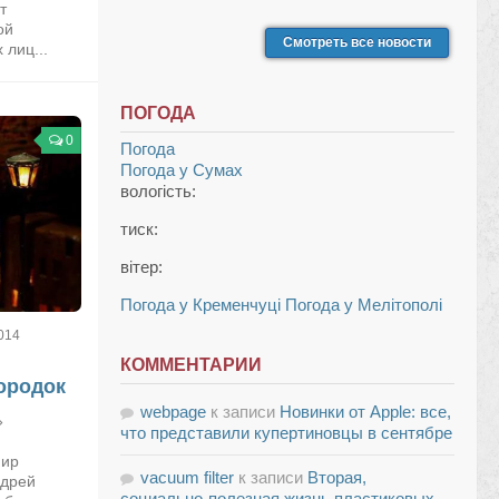
т
ой
Смотреть все новости
лиц...
ПОГОДА
0
Погода
Погода у
Сумах
вологість:
тиск:
вітер:
Погода у Кременчуці
Погода у Мелітополі
014
КОММЕНТАРИИ
ородок
webpage
к записи
Новинки от Apple: все,
»
что представили купертиновцы в сентябре
мир
vacuum filter
к записи
Вторая,
ндрей
социально-полезная жизнь пластиковых