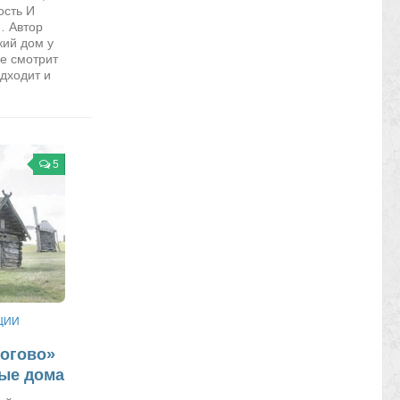
ость И
… Автор
кий дом у
ье смотрит
дходит и
5
ЦИИ
рогово»
ные дома