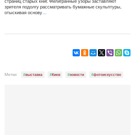
страниц старых книг. Филигранные узоры заставляют
Конкурсы
зрителя подолгу рассматривать бумажные скульптуры,
отыскивая основу
Фестиваль. Конкурс «Колибри» 2017
…
Конкурс «Колибри» 2016
Конкурс «Колибри» 2015
Конкурс «Колибри» 2014
Литературный конкурс «Я люблю Украину»
Конкурс «Колибри — детям!» 2014
Конкурс «Колибри» 2013
Метки:
выставка
Киев
новости
фотоискусство
Интервью
Афиша
Афиша Киев
Афиша Сумы
О нас