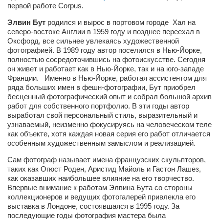
первой работе Corpus.
Артём Мяус
Элвин Бут
родился и вырос в портовом городе Хал на
северо-востоке Англии в 1959 году и позднее переехал в
Александра Сокол
Оксфорд, все сильнее увлекаясь художественной
Барды
фотографией. В 1989 году автор поселился в Нью-Йорке,
полностью сосредоточившись на фотоискусстве. Сегодня
Владимир Айзенберг
он живет и работает как в Нью-Йорке, так и на юго-западе
Франции. Именно в Нью-Йорке, работая ассистентом для
Игорь Добровольский
ряда больших имен в фешн-фотографии, Бут приобрел
бесценный фотографический опыт и собрал большой архив
Ольга Козаченко
работ для собственного портфолио. В эти годы автор
Оксана Скоробагатская
выработал свой персональный стиль, выразительный и
узнаваемый, неизменно фокусируясь на человеческом теле
Александра Скорук
как объекте, хотя каждая новая серия его работ отличается
особенным художественным замыслом и реализацией.
Евгений Полюхович
Сам фотограф называет имена французских скульпторов,
Ольга Чикина
таких как Огюст Роден, Аристид Майоль и Гастон Лашез,
Бизнес-партнёры
как оказавших наибольшее влияние на его творчество.
Впервые внимание к работам Элвина Бута со стороны
Здоровье
коллекционеров и ведущих фотогалерей привлекла его
выставка в Лондоне, состоявшаяся в 1995 году. За
Врач психиатр–нарколог Анплеев А.Б.
последующие годы фотография мастера была