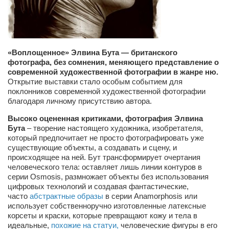
Сам себе доктор
Активный отдых
Курьезы
«Воплощенное» Элвина Бута — британского
Досье
фотографа, без сомнения, меняющего представление о
современной художественной фотографии в жанре ню.
Арт-менеджеры
Открытие выставки стало особым событием для
поклонников современной художественной фотографии
Лариса Ильченко
благодаря личному присутствию автора.
Орест Коваль
Высоко оцененная критиками, фотография Элвина
Тамара Кубракова
Бута
– творение настоящего художника, изобретателя,
который предпочитает не просто фотографировать уже
Елена Мельник
существующие объекты, а создавать и сцену, и
происходящее на ней. Бут трансформирует очертания
Вера Паненко
человеческого тела: оставляет лишь линии контуров в
серии Osmosis, размножает объекты без использования
Семён Салатенко
цифровых технологий и создавая фантастические,
Сергей Шепилов
часто
абстрактные образы
в серии Anamorphosis или
использует собственноручно изготовленные латексные
Актёры
корсеты и краски, которые превращают кожу и тела в
идеальные,
похожие на статуи,
человеческие фигуры в его
Валентин Бурый