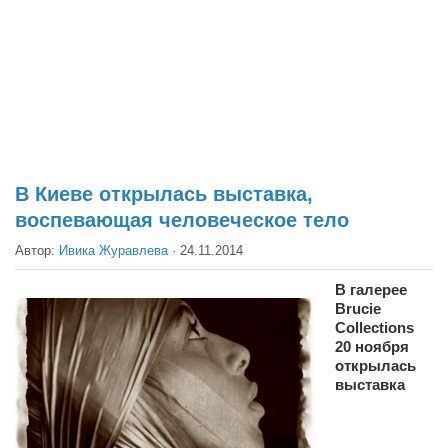
Театр
Архитектура
Кино
Техника
Общество
Факты
В Киеве открылась выставка,
воспевающая человеческое тело
Выборы
Автор:
Ивика Журавлева
·
24.11.2014
Деньги
Традиции
В галерее
Brucie
Опросы
Collections
20 ноября
Экология
открылась
выставка
Здоровье
Здоровый образ жизни