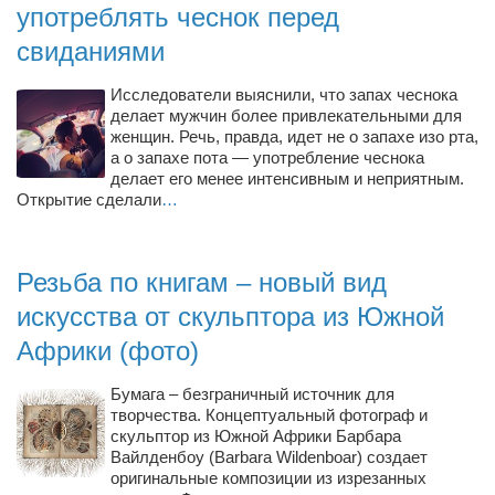
употреблять чеснок перед
Режиссёры
свиданиями
Художники
Надія Белокур
Исследователи выяснили, что запах чеснока
делает мужчин более привлекательными для
Анна Гидора
женщин. Речь, правда, идет не о запахе изо рта,
а о запахе пота — употребление чеснока
Леонтий Костур
делает его менее интенсивным и неприятным.
Открытие сделали
Римма Миленкова
…
Ирина Проценко
Александр Садовский
Резьба по книгам – новый вид
Сергей Степанов
искусства от скульптора из Южной
Африки (фото)
Анна Черненко
Марина Фенота
Бумага – безграничный источник для
творчества. Концептуальный фотограф и
Гостиная
скульптор из Южной Африки Барбара
Вайлденбоу (Barbara Wildenboar) создает
Он и Она
оригинальные композиции из изрезанных