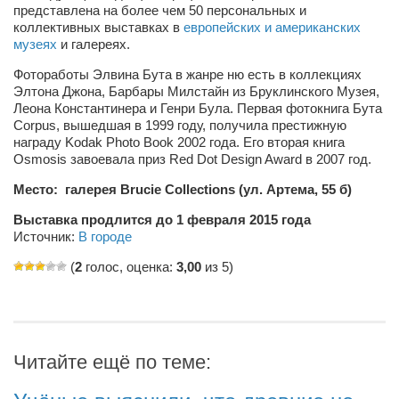
представлена на более чем 50 персональных и
Косметологическое отделение КП Сумская
коллективных выставках в
европейских и американских
городская клиническая больница №4
музеях
и галереях.
Оптика — Медтехника
Фотоработы Элвина Бута в жанре ню есть в коллекциях
Тенториум -центр независимых дистрибьюторов
Элтона Джона, Барбары Милстайн из Бруклинского Музея,
Леона Константинера и Генри Була. Первая фотокнига Бута
Corpus, вышедшая в 1999 году, получила престижную
Кафе, клубы, рестораны
награду Kodak Photo Book 2002 года. Его вторая книга
Osmosis завоевала приз Red Dot Design Award в 2007 год.
«Винегрет» — демократичный ресторан
Место: галерея Brucie Collections (ул. Артема, 55 б)
«ЧАЙ — КАВА» магазин — кафе
Выставка продлится до 1 февраля 2015 года
Магазины
Источник:
В городе
«CYCLE GARAGE» — магазин велосипедов
(
2
голос, оценка:
3,00
из 5)
«Книголюб» — супермаркет
Багетный двор
МАГАЗИН СТИХОВ НА ЗАКАЗ
Читайте ещё по теме:
«Павел» — магазин мужской одежды