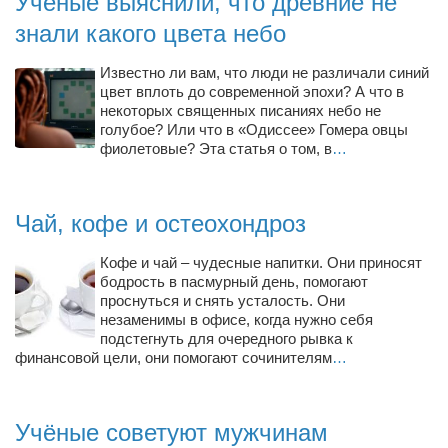
Учёные выяснили, что древние не
Туризм
знали какого цвета небо
«Траверс» — экипировочный центр
Журналисты
Известно ли вам, что люди не различали синий
цвет вплоть до современной эпохи? А что в
Александр Гвоздик
некоторых священных писаниях небо не
голубое? Или что в «Одиссее» Гомера овцы
Александр Кугук
фиолетовые? Эта статья о том, в
…
Музыканты
Евгений Касьяненко
Чай, кофе и остеохондроз
Сергей Коноз
Кофе и чай – чудесные напитки. Они приносят
Денис Федченко
бодрость в пасмурный день, помогают
Звукорежиссёры
проснуться и снять усталость. Они
незаменимы в офисе, когда нужно себя
Alfom Studio
подстегнуть для очередного рывка к
финансовой цели, они помогают сочинителям
…
Guitarproduction Studio
Писатели
Учёные советуют мужчинам
Поэты