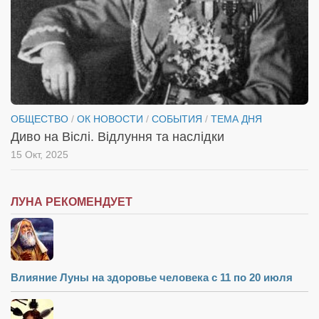
ОБЩЕСТВО
/
ОК НОВОСТИ
/
СОБЫТИЯ
/
ТЕМА ДНЯ
Диво на Віслі. Відлуння та наслідки
15 Окт, 2025
ЛУНА РЕКОМЕНДУЕТ
Влияние Луны на здоровье человека с 11 по 20 июля