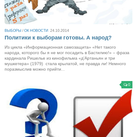
Артём Мяус
Александра Сокол
Барды
ВЫБОРЫ
/
ОК НОВОСТИ
24.10.2014
Политики к выборам готовы. А народ?
Владимир Айзенберг
Из цикла «Информационная самозащита» «Нет такого
Игорь Добровольский
народа, которого бы я не мог посадить в Бастилию!» – фраза
кардинала Ришелье из кинофильма «д’Артаньян и три
Ольга Козаченко
мушкетера» (1979) стала крылатой, не правда ли! Немного
поразмыслив можно прийти...
Оксана Скоробагатская
Александра Скорук
0
Евгений Полюхович
Ольга Чикина
Бизнес-партнёры
Здоровье
Врач психиатр–нарколог Анплеев А.Б.