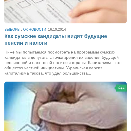
Конкурсы
Фестиваль. Конкурс «Колибри» 2017
Конкурс «Колибри» 2016
ВЫБОРЫ
/
ОК НОВОСТИ
16.10.2014
Конкурс «Колибри» 2015
Как сумские кандидаты видят будущие
Конкурс «Колибри» 2014
пенсии и налоги
Литературный конкурс «Я люблю Украину»
Ниже мы попытаемся посмотреть на программы сумских
кандидатов в депутаты с точки зрения их видения будущей
Конкурс «Колибри — детям!» 2014
пенсионной и налоговой политики страны. Капитализм – это
общество частной инициативы. Украинская версия
Конкурс «Колибри» 2013
капитализма такова, что удел большинства...
Интервью
4
Афиша
Афиша Киев
Афиша Сумы
О нас