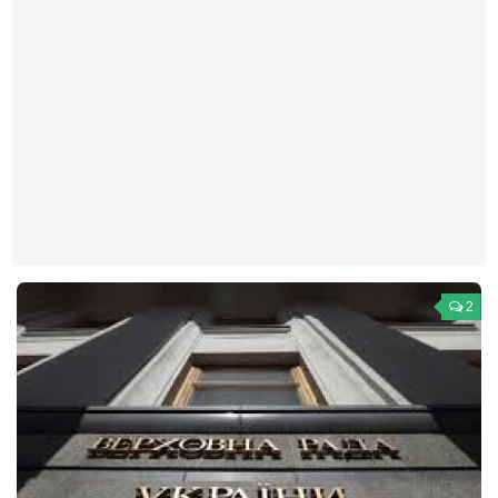
Театр
Архитектура
Кино
Техника
Общество
Факты
Выборы
Деньги
2
Традиции
Опросы
Экология
Здоровье
Здоровый образ жизни