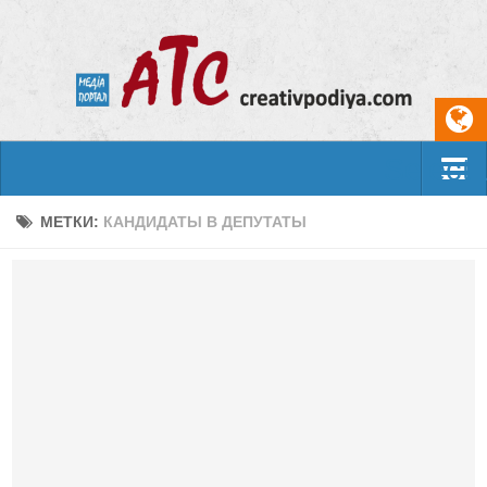
Select
События
МЕТКИ:
КАНДИДАТЫ В ДЕПУТАТЫ
Арт-креатив
Музыка
Живопись
Литература
Поэзия
Проза
Фотоискусство