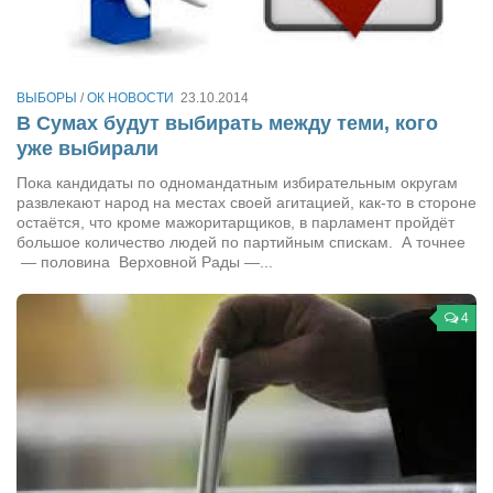
Косметологическое отделение КП Сумская
городская клиническая больница №4
Оптика — Медтехника
ВЫБОРЫ
/
ОК НОВОСТИ
23.10.2014
Тенториум -центр независимых дистрибьюторов
В Сумах будут выбирать между теми, кого
уже выбирали
Кафе, клубы, рестораны
Пока кандидаты по одномандатным избирательным округам
развлекают народ на местах своей агитацией, как-то в стороне
«Винегрет» — демократичный ресторан
остаётся, что кроме мажоритарщиков, в парламент пройдёт
«ЧАЙ — КАВА» магазин — кафе
большое количество людей по партийным спискам. А точнее
— половина Верховной Рады —...
Магазины
«CYCLE GARAGE» — магазин велосипедов
4
«Книголюб» — супермаркет
Багетный двор
МАГАЗИН СТИХОВ НА ЗАКАЗ
«Павел» — магазин мужской одежды