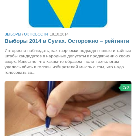
Режиссёры
Художники
Надія Белокур
ВЫБОРЫ
/
ОК НОВОСТИ
18.10.2014
Анна Гидора
Выборы 2014 в Сумах. Осторожно – рейтинги
Леонтий Костур
Интересно наблюдать, как творчески подходят явные и тайные
Римма Миленкова
штабы кандидатов в народные депутаты к продвижению своих
вверх. Известно, что каким-то образом политтехнологам
Ирина Проценко
удалось вбить в головы избирателей мысль о том, что надо
голосовать за...
Александр Садовский
Сергей Степанов
2
Анна Черненко
Марина Фенота
Гостиная
Он и Она