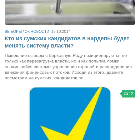
Туризм
«Траверс» — экипировочный центр
Журналисты
Александр Гвоздик
ВЫБОРЫ
/
ОК НОВОСТИ
19.10.2014
Кто из сумских кандидатов в нардепы будет
Александр Кугук
менять систему власти?
Музыканты
Нынешние выборы в Верховную Раду позиционируются не
только как перезагрузка власти, но и как попытка ломки
Евгений Касьяненко
сложившейся системы управления страной и распределения
движения финансовых потоков. Исходя из этого, давайте
Сергей Коноз
посмотрим на сумских кандидатов по...
Денис Федченко
Звукорежиссёры
12
Alfom Studio
Guitarproduction Studio
Писатели
Поэты