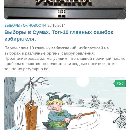
Сам себе доктор
Активный отдых
Курьезы
ВЫБОРЫ
/
ОК НОВОСТИ
25.10.2014
Выборы в Сумах. Топ-10 главных ошибок
Досье
избирателя.
Арт-менеджеры
Перечислим 10 главных заблуждений, избирателей на
выборах в различные органы самоуправления.
Лариса Ильченко
Проанализировав их, мы увидим, что главной причиной наших
Орест Коваль
проблем являются не нечестные и жадные политики, а мы –
те, кто их регулярно во...
Тамара Кубракова
Елена Мельник
6
Вера Паненко
Семён Салатенко
Сергей Шепилов
Актёры
Валентин Бурый