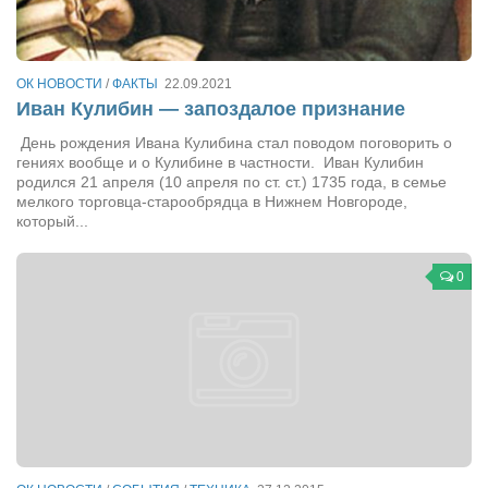
Артём Мяус
Александра Сокол
ОК НОВОСТИ
/
ФАКТЫ
22.09.2021
Иван Кулибин — запоздалое признание
Барды
День рождения Ивана Кулибина стал поводом поговорить о
Владимир Айзенберг
гениях вообще и о Кулибине в частности. Иван Кулибин
Игорь Добровольский
родился 21 апреля (10 апреля по ст. ст.) 1735 года, в семье
мелкого торговца-старообрядца в Нижнем Новгороде,
Ольга Козаченко
который...
Оксана Скоробагатская
0
Александра Скорук
Евгений Полюхович
Ольга Чикина
Бизнес-партнёры
Здоровье
Врач психиатр–нарколог Анплеев А.Б.