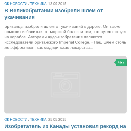
Туризм
ОК НОВОСТИ
/
ТЕХНИКА
13.09.2015
«Траверс» — экипировочный центр
В Великобритании изобрели шлем от
укачивания
Журналисты
Британцы изобрели шлем от укачиваний в дороге. Он также
Александр Гвоздик
поможет избавиться от морской болезни тем, кто путешествует
на корабле. Авторами чудо-изобретения являются
Александр Кугук
исследователи британского Imperial College. «Наш шлем столь
же эффективен, как медицинские лекарства...
Музыканты
Евгений Касьяненко
2
Сергей Коноз
Денис Федченко
Звукорежиссёры
Alfom Studio
Guitarproduction Studio
Писатели
ОК НОВОСТИ
/
ТЕХНИКА
25.05.2015
Изобретатель из Канады установил рекорд на
Поэты