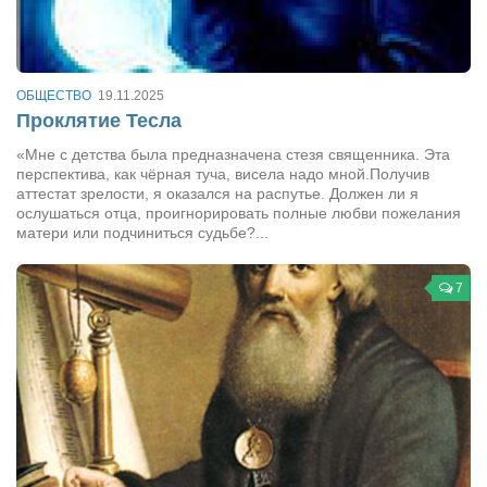
Сам себе доктор
Активный отдых
Курьезы
ОБЩЕСТВО
19.11.2025
Проклятие Тесла
Досье
«Мне с детства была предназначена стезя священника. Эта
Арт-менеджеры
перспектива, как чёрная туча, висела надо мной.Получив
аттестат зрелости, я оказался на распутье. Должен ли я
Лариса Ильченко
ослушаться отца, проигнорировать полные любви пожелания
матери или подчиниться судьбе?...
Орест Коваль
Тамара Кубракова
7
Елена Мельник
Вера Паненко
Семён Салатенко
Сергей Шепилов
Актёры
Валентин Бурый