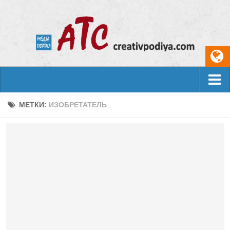
События
МЕТКИ:
ИЗОБРЕТАТЕЛЬ
Арт-креатив
Музыка
Живопись
Литература
Поэзия
Проза
Фотоискусство