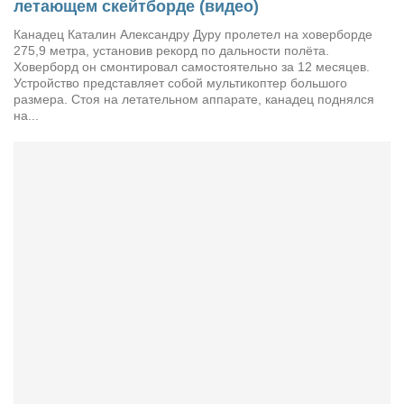
летающем скейтборде (видео)
Режиссёры
Канадец Каталин Александру Дуру пролетел на ховерборде
Художники
275,9 метра, установив рекорд по дальности полёта.
Ховерборд он смонтировал самостоятельно за 12 месяцев.
Надія Белокур
Устройство представляет собой мультикоптер большого
размера. Стоя на летательном аппарате, канадец поднялся
Анна Гидора
на...
Леонтий Костур
Римма Миленкова
Ирина Проценко
Александр Садовский
Сергей Степанов
Анна Черненко
Марина Фенота
Гостиная
Он и Она