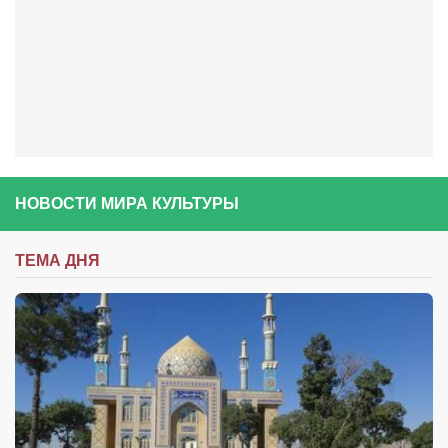
Конкурсы
Фестиваль. Конкурс «Колибри» 2017
Конкурс «Колибри» 2016
Конкурс «Колибри» 2015
Конкурс «Колибри» 2014
Литературный конкурс «Я люблю Украину»
НОВОСТИ МИРА КУЛЬТУРЫ
Конкурс «Колибри — детям!» 2014
Конкурс «Колибри» 2013
ТЕМА ДНЯ
Интервью
Афиша
Афиша Киев
Афиша Сумы
О нас