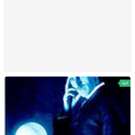
Театр
Архитектура
Кино
Техника
Общество
Факты
Выборы
Деньги
8
Традиции
Опросы
Экология
Здоровье
Здоровый образ жизни