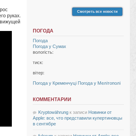
зрос
Смотреть все новости
го руках.
 движущей
ПОГОДА
Погода
Погода у
Сумах
вологість:
тиск:
вітер:
Погода у Кременчуці
Погода у Мелітополі
КОММЕНТАРИИ
Kryptowährung
к записи
Новинки от
Apple: все, что представили купертиновцы
в сентябре
fulcrum
к записи
Новинки от Apple: все,