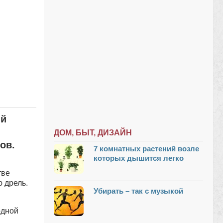
ый
ДОМ, БЫТ, ДИЗАЙН
ов.
7 комнатных растений возле
которых дышится легко
тве
 дрель.
Убирать – так с музыкой
одной