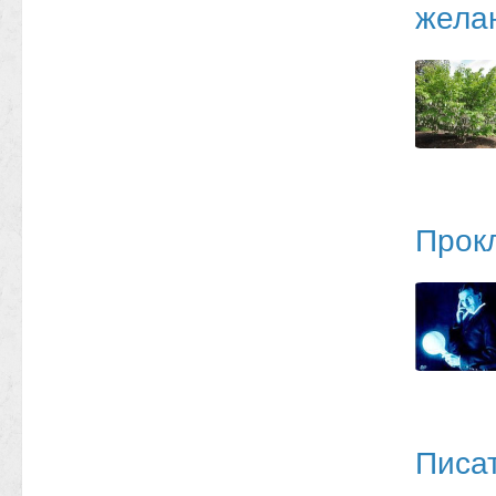
желан
Прок
Писат