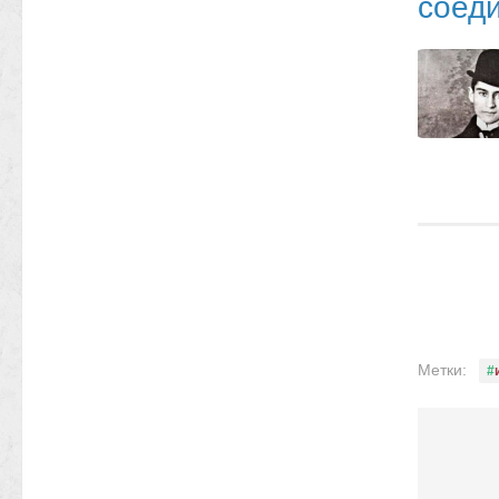
соеди
Метки: