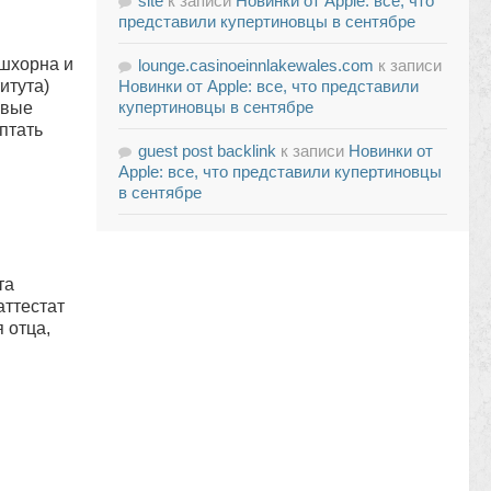
site
к записи
Новинки от Apple: все, что
представили купертиновцы в сентябре
шхорна и
lounge.casinoeinnlakewales.com
к записи
итута)
Новинки от Apple: все, что представили
купертиновцы в сентябре
рвые
птать
guest post backlink
к записи
Новинки от
Apple: все, что представили купертиновцы
в сентябре
та
аттестат
 отца,