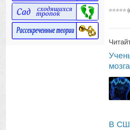
(
Читай
Учены
мозга
В СШ