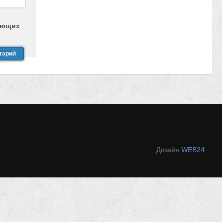
дующих
Дизайн
WEB24