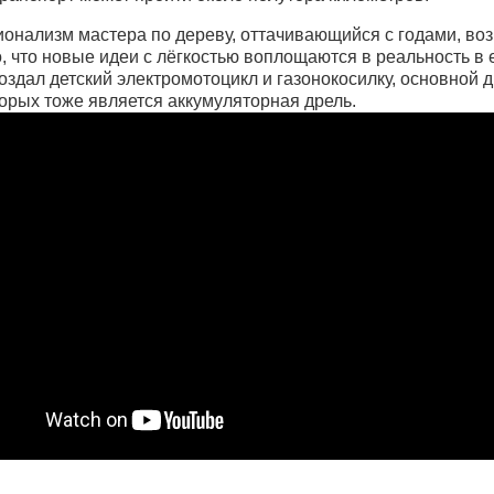
онализм мастера по дереву, оттачивающийся с годами, во
, что новые идеи с лёгкостью воплощаются в реальность в е
оздал детский электромотоцикл и газонокосилку, основной
орых тоже является аккумуляторная дрель.