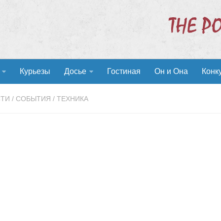
Курьезы
Досье
Гостиная
Он и Она
Конк
СТИ
/
СОБЫТИЯ
/
ТЕХНИКА