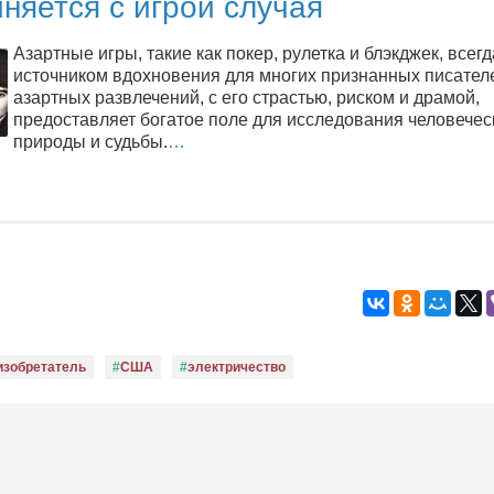
няется с игрой случая
Азартные игры, такие как покер, рулетка и блэкджек, всег
источником вдохновения для многих признанных писател
азартных развлечений, с его страстью, риском и драмой,
предоставляет богатое поле для исследования человечес
природы и судьбы.
…
изобретатель
США
электричество