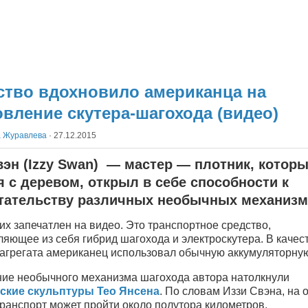
ство вдохновило американца на
овление скутера-шагохода (видео)
а Журавлева
·
27.12.2015
вэн (Izzy Swan) — мастер — плотник, котор
я с деревом, открыл в себе способности к
тательству различных необычных механизм
их запечатлен на видео. Это транспортное средство,
яющее из себя гибрид шагохода и электроскутера. В качес
 агрегата американец использовал обычную аккумуляторную
ние необычного механизма шагохода автора натолкнули
ские скульптуры Тео Янсена
. По словам Иззи Свэна, на 
ранспорт может пройти около полутора километров.