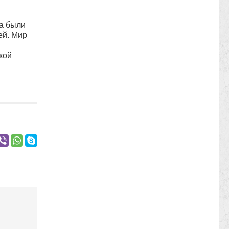
да были
ей. Мир
кой