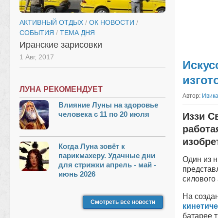
АКТИВНЫЙ ОТДЫХ
/
ОК НОВОСТИ
/
СОБЫТИЯ
/
ТЕМА ДНЯ
Иранские зарисовки
1 Авг, 2017
Искус
изгот
ЛУНА РЕКОМЕНДУЕТ
Автор:
Ивик
Влияние Луны на здоровье
человека с 11 по 20 июля
Иззи С
работа
изобре
Когда Луна зовёт к
парикмахеру. Удачные дни
Один из н
для стрижки апрель - май -
представл
июнь 2026
силового
На созда
Смотреть все новости
кинетиче
батарее т