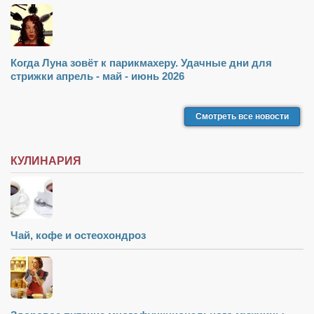
Режиссёры
Художники
Надія Белокур
Когда Луна зовёт к парикмахеру. Удачные дни для
стрижки апрель - май - июнь 2026
Анна Гидора
Леонтий Костур
Смотреть все новости
Римма Миленкова
Ирина Проценко
КУЛИНАРИЯ
Александр Садовский
Сергей Степанов
Анна Черненко
Чай, кофе и остеохондроз
Марина Фенота
Гостиная
Он и Она