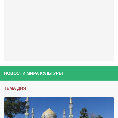
Косметологическое отделение КП Сумская
городская клиническая больница №4
Оптика — Медтехника
Тенториум -центр независимых дистрибьюторов
Кафе, клубы, рестораны
«Винегрет» — демократичный ресторан
«ЧАЙ — КАВА» магазин — кафе
Магазины
НОВОСТИ МИРА КУЛЬТУРЫ
«CYCLE GARAGE» — магазин велосипедов
«Книголюб» — супермаркет
ТЕМА ДНЯ
Багетный двор
МАГАЗИН СТИХОВ НА ЗАКАЗ
«Павел» — магазин мужской одежды