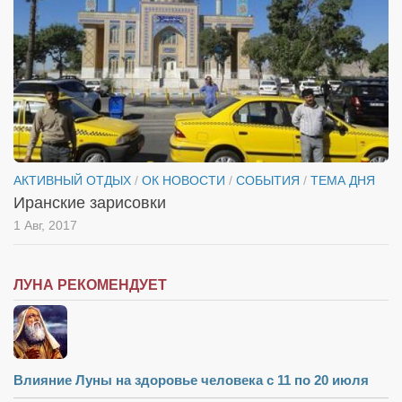
Туризм
«Траверс» — экипировочный центр
Журналисты
Александр Гвоздик
Александр Кугук
Музыканты
Евгений Касьяненко
АКТИВНЫЙ ОТДЫХ
/
ОК НОВОСТИ
/
СОБЫТИЯ
/
ТЕМА ДНЯ
Иранские зарисовки
Сергей Коноз
1 Авг, 2017
Денис Федченко
Звукорежиссёры
ЛУНА РЕКОМЕНДУЕТ
Alfom Studio
Guitarproduction Studio
Писатели
Влияние Луны на здоровье человека с 11 по 20 июля
Поэты