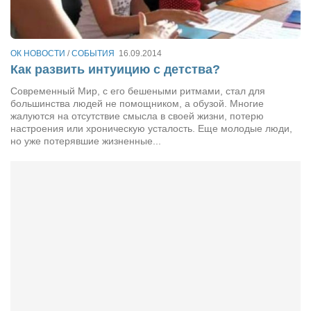
Артём Мяус
Александра Сокол
ОК НОВОСТИ
/
СОБЫТИЯ
16.09.2014
Как развить интуицию с детства?
Барды
Современный Мир, с его бешеными ритмами, стал для
Владимир Айзенберг
большинства людей не помощником, а обузой. Многие
Игорь Добровольский
жалуются на отсутствие смысла в своей жизни, потерю
настроения или хроническую усталость. Еще молодые люди,
Ольга Козаченко
но уже потерявшие жизненные...
Оксана Скоробагатская
Александра Скорук
Евгений Полюхович
Ольга Чикина
Бизнес-партнёры
Здоровье
Врач психиатр–нарколог Анплеев А.Б.