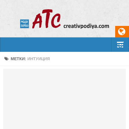
Select
События
МЕТКИ:
ИНТУИЦИЯ
Арт-креатив
Музыка
Живопись
Литература
Поэзия
Проза
Фотоискусство