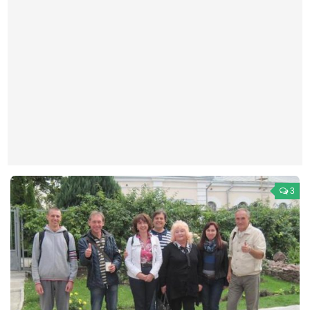
Театр
Архитектура
Кино
Техника
Общество
Факты
Выборы
Деньги
3
Традиции
Опросы
Экология
Здоровье
Здоровый образ жизни