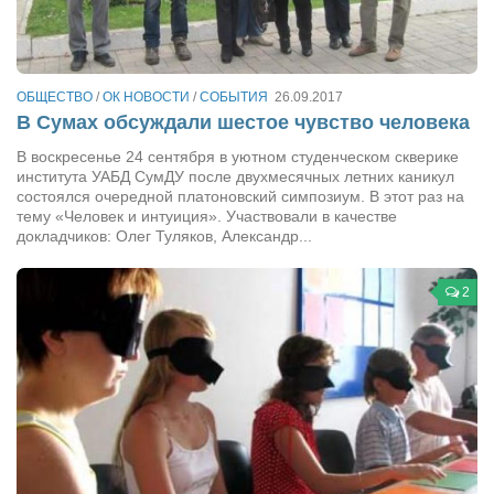
Сам себе доктор
Активный отдых
Курьезы
ОБЩЕСТВО
/
ОК НОВОСТИ
/
СОБЫТИЯ
26.09.2017
В Сумах обсуждали шестое чувство человека
Досье
В воскресенье 24 сентября в уютном студенческом скверике
Арт-менеджеры
института УАБД СумДУ после двухмесячных летних каникул
состоялся очередной платоновский симпозиум. В этот раз на
Лариса Ильченко
тему «Человек и интуиция». Участвовали в качестве
докладчиков: Олег Туляков, Александр...
Орест Коваль
Тамара Кубракова
2
Елена Мельник
Вера Паненко
Семён Салатенко
Сергей Шепилов
Актёры
Валентин Бурый