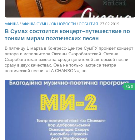
Артём Мяус
Александра Сокол
АФИША
/
АФИША СУМЫ
/
ОК НОВОСТИ
/
СОБЫТИЯ
27.02.2019
В Сумах состоится концерт–путешествие по
Барды
тонким мирам поэтических песен
Владимир Айзенберг
В пятницу 1 марта в Конгресс-Центре СумГУ пройдёт концерт
Игорь Добровольский
автора и исполнителя Оксаны Скоробагатской. Оксана
Скоробагатская известна среди ценителей авторской песни
Ольга Козаченко
сразу в двух качествах. Она не только актриса театра
поэтической песни «LA CHANSON», но...
Оксана Скоробагатская
Александра Скорук
0
Евгений Полюхович
Ольга Чикина
Бизнес-партнёры
Здоровье
Врач психиатр–нарколог Анплеев А.Б.