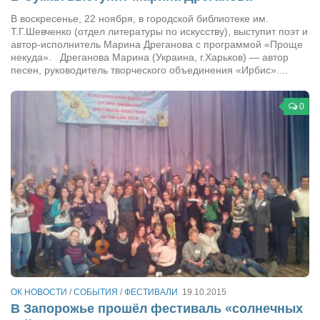
В воскресенье, 22 ноября, в городской библиотеке им.
Т.Г.Шевченко (отдел литературы по искусству), выступит поэт и
автор-исполнитель Марина Дреганова с программой «Проще
некуда». Дреганова Марина (Украина, г.Харьков) — автор
песен, руководитель творческого объединения «Ирбис»....
0
ОК НОВОСТИ
/
СОБЫТИЯ
/
ФЕСТИВАЛИ
19.10.2015
В Запорожье прошёл фестиваль «солнечных