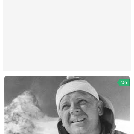
Театр
Архитектура
Кино
Техника
Общество
Факты
Выборы
Деньги
3
Традиции
Опросы
Экология
Здоровье
Здоровый образ жизни