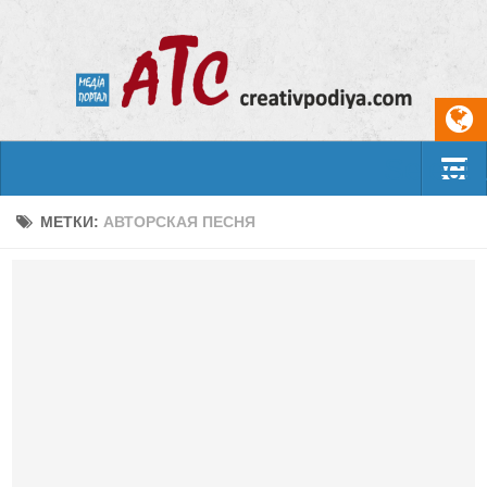
Select
События
МЕТКИ:
АВТОРСКАЯ ПЕСНЯ
Арт-креатив
Музыка
Живопись
Литература
Поэзия
Проза
Фотоискусство