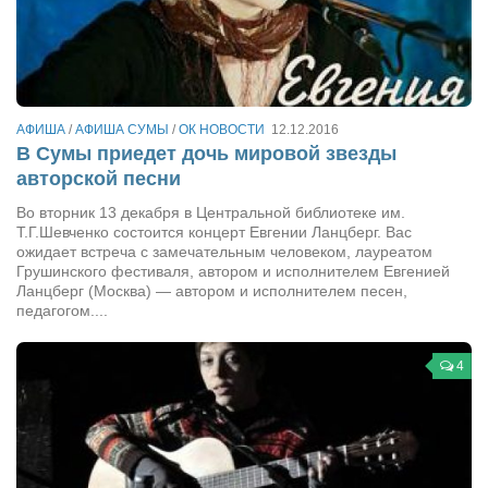
Туризм
«Траверс» — экипировочный центр
Журналисты
Александр Гвоздик
АФИША
/
АФИША СУМЫ
/
ОК НОВОСТИ
12.12.2016
Александр Кугук
В Сумы приедет дочь мировой звезды
авторской песни
Музыканты
Во вторник 13 декабря в Центральной библиотеке им.
Евгений Касьяненко
Т.Г.Шевченко состоится концерт Евгении Ланцберг. Вас
ожидает встреча с замечательным человеком, лауреатом
Сергей Коноз
Грушинского фестиваля, автором и исполнителем Евгенией
Денис Федченко
Ланцберг (Москва) — автором и исполнителем песен,
педагогом....
Звукорежиссёры
Alfom Studio
4
Guitarproduction Studio
Писатели
Поэты