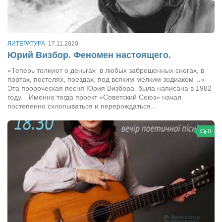
Сам себе доктор
Активный отдых
Курьезы
ЛИТЕРАТУРА
17.11.2020
Юрий Визбор. Феномен настоящего.
Досье
«Теперь толкуют о деньгах в любых заброшенных снегах, в
Арт-менеджеры
портах, постелях, поездах, под всяким мелким зодиаком…»
Эта пророческая песня Юрия Визбора была написана в 1982
Лариса Ильченко
году. Именно тогда проект «Советский Союз» начал
постепенно схлопываться и перерождаться...
Орест Коваль
Тамара Кубракова
0
Елена Мельник
Вера Паненко
Семён Салатенко
Сергей Шепилов
Актёры
Валентин Бурый