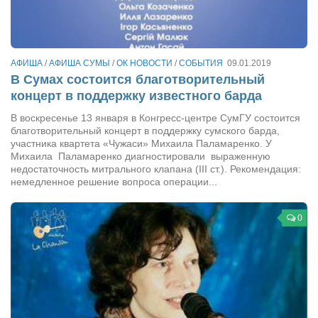
Косметологическое отделение КП Сумская
городская клиническая больница №4
Оптика — Медтехника
АФИША
/
АФИША СУМЫ
/
ОК НОВОСТИ
/
СОБЫТИЯ
09.01.2019
Тенториум -центр независимых дистрибьюторов
В Сумах состоится благотворительный
концерт в поддержку известного барда
Кафе, клубы, рестораны
В воскресенье 13 января в Конгресс-центре СумГУ состоится
благотворительный концерт в поддержку сумского барда,
«Винегрет» — демократичный ресторан
участника квартета «Чужаси» Михаила Паламаренко. У
«ЧАЙ — КАВА» магазин — кафе
Михаила Паламаренко диагностировали выраженную
недостаточность митрального клапана (III ст.). Рекомендация:
Магазины
немедленное решение вопроса операции...
«CYCLE GARAGE» — магазин велосипедов
0
«Книголюб» — супермаркет
Багетный двор
МАГАЗИН СТИХОВ НА ЗАКАЗ
«Павел» — магазин мужской одежды