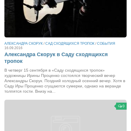
Режиссёры
Художники
Надія Белокур
Анна Гидора
Леонтий Костур
АЛЕКСАНДРА СКОРУК
/
САД СХОДЯЩИХСЯ ТРОПОК
/
СОБЫТИЯ
16.09.2016
Римма Миленкова
Александра Скорук в Саду сходящихся
тропок
Ирина Проценко
В четверг 15 сентября в «Саду сходящихся тропок»
Александр Садовский
художницы Ирины Проценко состоялся творческий вечер
Александры Скорук. Поздний холодный осенний вечер. Хотя в
Сергей Степанов
Саду Иры Проценко сгущаются сумерки, однако на веранде
Анна Черненко
толпятся гости. Внизу на...
Марина Фенота
0
Гостиная
Он и Она