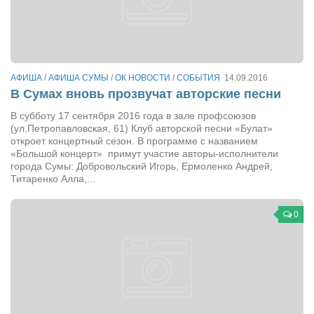
Конкурсы
Фестиваль. Конкурс «Колибри» 2017
Конкурс «Колибри» 2016
Конкурс «Колибри» 2015
АФИША
/
АФИША СУМЫ
/
ОК НОВОСТИ
/
СОБЫТИЯ
14.09.2016
В Сумах вновь прозвучат авторские песни
Конкурс «Колибри» 2014
В субботу 17 сентября 2016 года в зале профсоюзов
Литературный конкурс «Я люблю Украину»
(ул.Петропавловская, 61) Клуб авторской песни «Булат»
откроет концертный сезон. В программе с названием
Конкурс «Колибри — детям!» 2014
«Большой концерт» примут участие авторы-исполнители
города Сумы: Добровольский Игорь, Ермоленко Андрей,
Конкурс «Колибри» 2013
Титаренко Алла,...
Интервью
0
Афиша
Афиша Киев
Афиша Сумы
О нас