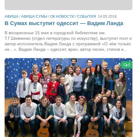
АФИША
/
АФИША СУМЫ
/
ОК НОВОСТИ
/
СОБЫТИЯ
14.05.2016
В Сумах выступит одессит — Вадим Ланда
В воскресенье 15 мая в городской библиотеке им.
Т.Г.Шевченко (отдел литературы по искусству), выступит поэт и
автор-исполнитель Вадим Ланда с программой «О чём только
не…». Вадим Ланда – одессит, врач, автор песен, стихов и...
0