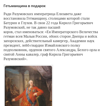
Косметологическое отделение КП Сумская
Гетьманщина в подарок
городская клиническая больница №4
Ради Разумовских
императрица Елизавета даже
Оптика — Медтехника
восстановила
Гетманщину, столицами которой стали
Батурин и Глухов. В свои 22 года Кирилл Григорьевич
Тенториум -центр независимых дистрибьюторов
Разумовский,
не так давно пасший
коров,
стал
именоваться:
«Ея Императорского Величества
Кафе, клубы, рестораны
гетман всея Малыя России, обоих сторон Днепра и войск
запорозских, действительный камергер, Академии наук
«Винегрет» — демократичный ресторан
президент, лейб-гвардии Измайловского полку
подполковник, орденов святого Александра, Белого орла и
«ЧАЙ — КАВА» магазин — кафе
святой Анны кавалер, граф Кирила Григорьевич
Разумовский».
Магазины
«CYCLE GARAGE» — магазин велосипедов
«Книголюб» — супермаркет
Багетный двор
МАГАЗИН СТИХОВ НА ЗАКАЗ
«Павел» — магазин мужской одежды