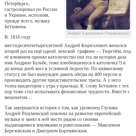
Петербурге,
гастролировал по
России
и Украине, исполняя,
прежде всего, музыку
Бетховена.
Андрей Кириллович Разумовский
В
1816 году
шестидесятичетырехлетний Андрей
Кириллович женился
второй раз на ещё одной
венской
графине — Тюргейм, под
её влиянием принял
католичество
(ни эта ли история
дала
имя
Андрию Бульбе, тоже влюбившемуся в католичку?) и
до конца дней жил
в
условной бедности. По
княжескому
статусу он был вынужден
давать обеды на 400 персон и
производить другие представительские траты. А у него
толпа кредиторов с утра у крыльца. К
слову Бетховен с тех
пор тоже стал испытывать
финансовые трудности. Вместе с
меценатом…
Так завершается история
о том, как уроженец Глухова
Андрей Разумовский повлиял на развитие европейской
музыки и занял в ней
место рядом
со
своими
выдающимися
земляками и ровесниками —
Максимом
Березовским и
Дмитрием Бортнянским.