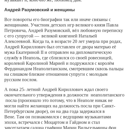
Режиссёры
Андрей Разумовский и женщины
Художники
Все повороты его биографии
так или иначе связаны с
Надія Белокур
женщинами. Участник детских игр великого князя Павла
Петровича, Андрей Разумовский, вёл
любовную переписку
Анна Гидора
с его супругой —
великой княгиней Натальей
Алексеевной. Когда та, в возрасте 20 лет умерла при родах,
Леонтий Костур
Андрей Кириллович был
отставлен от
двора матерью её
Римма Миленкова
мужа
Екатериной
II
и отправлен на дипломатическую
службу в Неаполь, где сблизился со своей ровесницей,
Ирина Проценко
королевой Каролиной Марией и подружился
с королём
Фердинандом Неаполитанским, смотревшим
сквозь пальцы
Александр Садовский
на слишком близкие
отношения супруги с молодым
русским послом.
Сергей Степанов
А пока
25- летний
Андрей Кириллович
ждал своего
Анна Черненко
окончательного утверждения в должности
неаполитанского
Марина Фенота
посла (произошло это потому, что в Неаполе никак не
могли найти желающих на должность посла при Санкт-
Гостиная
Петербургском дворе), он на два года задержался в
Вене.
Там он познакомился с ведущими музыкантами
Он и Она
эпохи,
встречался с Моцартом и Гайдном и стал
завсегдатаем салона
графини
Марии Вильгельмины фон