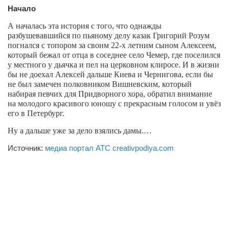
Начало
А началась эта история с того, что однажды
разбушевавшийся по пьяному делу казак Григорий Розум
погнался с топором за своим 22-х летним сыном Алексеем,
который бежал от отца в соседнее село Чемер, где
поселился
у местного
у дьячка и пел на церковном клиросе.
И
в жизни
бы не
доехал Алексей дальше
Киева и Чернигова, если бы
не был замечен полковником Вишневским, который
набирая певчих для Придворного хора,
обратил внимание
на молодого красивого юношу с прекрасным голосом
и
увёз
его
в Петербург.
Ну а дальше
уже за дело взялись дамы.…
Источник:
медиа портал АТС creativpodiya.com