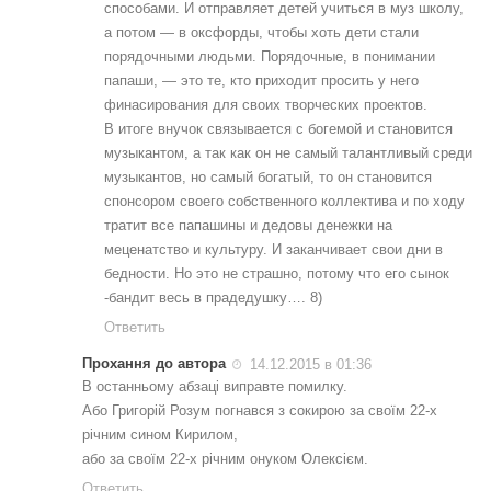
способами. И отправляет детей учиться в муз школу,
а потом — в оксфорды, чтобы хоть дети стали
порядочными людьми. Порядочные, в понимании
папаши, — это те, кто приходит просить у него
финасирования для своих творческих проектов.
В итоге внучок связывается с богемой и становится
музыкантом, а так как он не самый талантливый среди
музыкантов, но самый богатый, то он становится
спонсором своего собственного коллектива и по ходу
тратит все папашины и дедовы денежки на
меценатство и культуру. И заканчивает свои дни в
бедности. Но это не страшно, потому что его сынок
-бандит весь в прадедушку…. 8)
Ответить
Прохання до автора
14.12.2015 в 01:36
В останньому абзаці виправте помилку.
Або Григорій Розум погнався з сокирою за своїм 22-х
річним сином Кирилом,
або за своїм 22-х річним онуком Олексієм.
Ответить