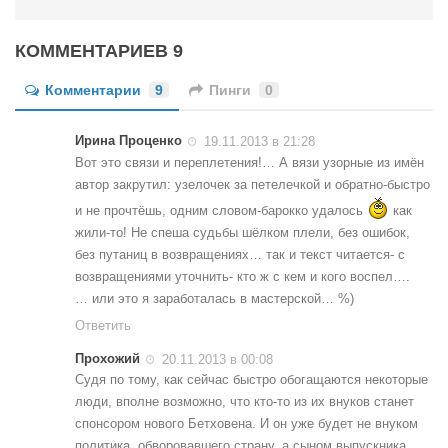
КОММЕНТАРИЕВ 9
Комментарии
9
Пинги
0
Ирина Проценко
19.11.2013 в 21:28
Вот это связи и переплетения!… А вязи узорные из имён
автор закрутил: узелочек за петелечкой и обратно-быстро
и не прочтёшь, одним словом-барокко удалось
как
жили-то! Не спеша судьбы шёлком плели, без ошибок,
без путаниц в возвращениях… так и текст читается- с
возвращениями уточнить- кто ж с кем и кого воспел….
… или это я заработалась в мастерской… %)
Ответить
Прохожий
20.11.2013 в 00:08
Судя по тому, как сейчас быстро обогащаются некоторые
люди, вполне возможно, что кто-то из их внуков станет
спонсором нового Бетховена. И он уже будет не внуком
политика, обворовавшего страну, а сыном выпускника