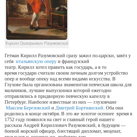
Туризм
«Траверс» — экипировочный центр
Журналисты
Александр Гвоздик
Александр Кугук
Кирилл Григорьевич Разумовский
Музыканты
Гетман
Кирилл
Разумовский
сразу
зажил по-царски, завёл у
Евгений Касьяненко
себя
итальянскую оперу
и французский
театр.
Кирилл
хотел править как государь, а в то
Сергей Коноз
время
государи считали своим личным долгом устройство
опер и вообще опеку над всеми видами искусства. В
Денис Федченко
Глухове была организована знаменитая
певческая школа для
мальчиков, лучшие выпускники которой
ежегодно
Звукорежиссёры
отправлялись в придворную певческую капеллу в
Alfom Studio
Петербург.
Наиболее известные из них — глуховчане
Максим Березовский
и
Дмитрий Бортнянский.
Оба они
Guitarproduction Studio
родились в конце октября. В это же золотое осеннее
время в
1752 году
появился на свет и
главный герой нашего
Писатели
рассказа
Андрей Кириллович
Разумовский, в будущем —
боевой морской офицер, блестящий дипломат, меценат,
Поэты
музыкант и, конечно
же,
любимец дам.