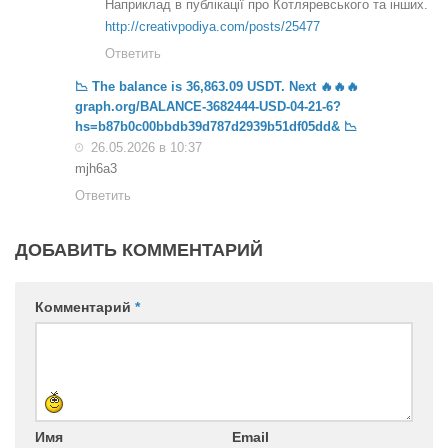
Наприклад в публікації про Котляревського та інших.
http://creativpodiya.com/posts/25477
Ответить
📉 The balance is 36,863.09 USDT. Next 🔥🔥🔥
graph.org/BALANCE-3682444-USD-04-21-6?
hs=b87b0c00bbdb39d787d2939b51df05dd& 📉
26.05.2026 в 10:37
mjh6a3
Ответить
ДОБАВИТЬ КОММЕНТАРИЙ
Комментарий
*
Имя
Email