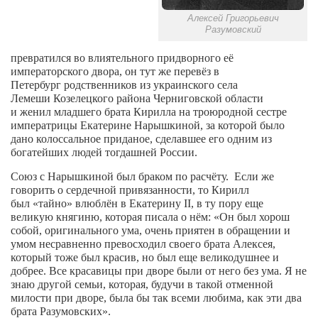
Алексей Григорьевич
Артём Мяус
Разумовский
Александра Сокол
превратился
во
влиятельного придворного её
Барды
императорского двора, он тут же перевёз в
Петербург
родственников из
украинского
села
Владимир Айзенберг
Лемеши
Козелецкого района Черниговской области
и женил
младшего брата
Кирилла
на троюродной сестре
Игорь Добровольский
императрицы
Екатерине Нарышкиной, за которой было
дано колоссальное приданое, сделавшее его одним из
Ольга Козаченко
богатейших людей тогдашней России.
Оксана Скоробагатская
Союз с Нарышкиной был браком по расчёту.
Если же
Александра Скорук
говорить о сердечной привязанности, то Кирилл
был
«тайно» влюблён в Екатерину II, в ту пору еще
Евгений Полюхович
великую княгиню, которая писала о нём: «Он был хорош
собой, оригинального ума, очень приятен в обращении и
Ольга Чикина
умом несравненно превосходил своего брата Алексея,
который тоже был красив, но был еще великодушнее и
Бизнес-партнёры
добрее. Все красавицы при дворе были от него без ума. Я не
Здоровье
знаю другой семьи, которая, будучи в такой отменной
милости при дворе, была бы так всеми любима, как эти два
Врач психиатр–нарколог Анплеев А.Б.
брата Разумовских».