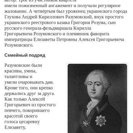
Сам себе доктор
имели
пожизненный
ангажемент и получали регулярное
жалование. А четвёртым
был
уроженец
украинского города
Активный отдых
Глухова Андрей Кириллович Разумовский, внук
простого
украинского
реестрового казака Григория Розума, сын
Курьезы
русского генерала-фельдмаршала
Кирилла
Григорьевича
Розумовского и племянник
фаворита
Досье
императрицы
Елизаветы Петровны
Алексея Григорьевича
Арт-менеджеры
Розумовского.
Лариса Ильченко
Семейный подряд
Орест Коваль
Разумовские были
красивы, умны,
Тамара Кубракова
талантливы и
умели
очаровывать дам.
Елена Мельник
Кроме того, они крепко
держались друг за друга.
Вера Паненко
Как только Алексей
Семён Салатенко
Григорьевич
из простого
певчего,
покорившего
Сергей Шепилов
красотой своего
голоса
цесаревну
Актёры
Елизавету,
Валентин Бурый