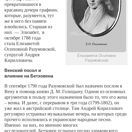
превратившиеся в
красавиц дочери графини,
которые, разумеется, тут
же в него без памяти
влюбились. Старшая из
них
— Элизабет,
в
октябре 1788 года
стала
Елизаветой
Осиповной Разумовской,
супругой Андрея
Елизавета Осиповна
Кирилловича.
Разумовская
Венский посол и
влияние на Бетховена
В сентябре 1790 года Разумовский был назначен послом в
Вену в помощь князю Д. М. Голицыну. Одним из основных
аргументов в пользу этого назначения было то, что его жена
– венка. И далее, с
перерывом в три года (1799-1802),
он
уже жил в австрийской столице.
Там Андрей Кириллович
регулярно устраивал музыкальные вечера, на которых
среди
прочего исполнялись и украинские народные песни.
Именно
на них, по мнению многих
исследователей,
Бетховен услышал
песню
харьковского