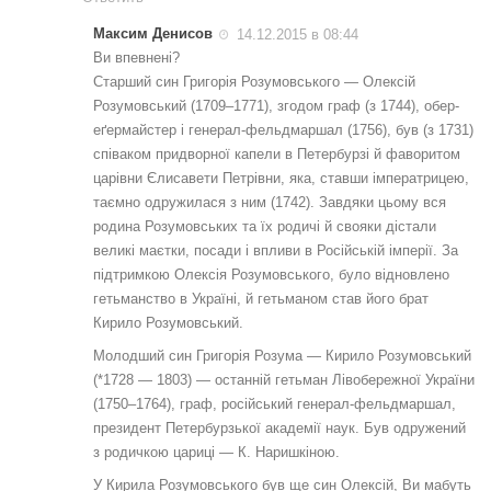
Максим Денисов
14.12.2015 в 08:44
Ви впевнені?
Старший син Григорія Розумовського — Олексій
Розумовський (1709–1771), згодом граф (з 1744), обер-
еґермайстер і генерал-фельдмаршал (1756), був (з 1731)
співаком придворної капели в Петербурзі й фаворитом
царівни Єлисавети Петрівни, яка, ставши імператрицею,
таємно одружилася з ним (1742). Завдяки цьому вся
родина Розумовських та їх родичі й свояки дістали
великі маєтки, посади і впливи в Російській імперії. За
підтримкою Олексія Розумовського, було відновлено
гетьманство в Україні, й гетьманом став його брат
Кирило Розумовський.
Молодший син Григорія Розума — Кирило Розумовський
(*1728 — 1803) — останній гетьман Лівобережної України
(1750–1764), граф, російський генерал-фельдмаршал,
президент Петербурзької академії наук. Був одружений
з родичкою цариці — К. Наришкіною.
У Кирила Розумовського був ще син Олексій, Ви мабуть