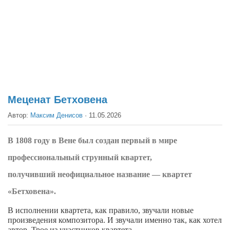
Театр
Архитектура
Кино
Техника
Общество
Факты
Меценат Бетховена
Выборы
Автор:
Максим Денисов
·
11.05.2026
Деньги
В
1808 году в Вене был создан первый
в мире
Традиции
профессиональный
струнный квартет,
Опросы
получивший
неофициальное
название
— квартет
Экология
«Бетховена».
Здоровье
В исполнении квартета, как правило, звучали новые
Здоровый образ жизни
произведения композитора. И звучали именно так, как хотел
автор.
Трое из
участников
квартета