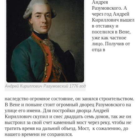
Андрея
Разумовского. А
через год Андрей
Кириллович вышел
в отставку и
поселился в Вене,
уже
как частное
лицо.
Получив
от
отца в
Андрей Кириллович Разумовский 1776 год
наследство
огромное
состояние, он занялся строительством.
В Вене и поныне стоит огромный дворец Разумовского на
улице его имени. Для постройки дворца Андрей
Кириллович
скупил и снес двадцать семь домов, так же он
выстроил за свой счет каменный мост через реку, чтобы не
тратить время на дальний объезд. Мост,
к сожалению, до
нашего времени не сохранился.