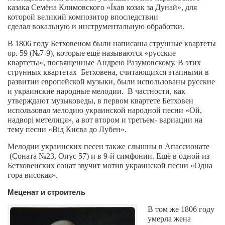
казака Семёна Климовского «Їхав козак за Дунай», для
которой великий композитор впоследствии
сделал
вокальную и инструментальную обработки.
В 1806 году Бетховеном были написаны
струнные квартеты
ор. 59 (№7-9), которые
ещё называются «русские
квартеты»,
посвященные Андрею Разумовскому.
В этих
струнных квартетах
Бетховена, считающихся
этапными в
развитии европейской музыки, были использованы русские
и украинские
народные мелодии.
В частности, как
утверждают музыковеды,
в первом квартете
Бетховен
использовал мелодию украинской народной песни «Ой,
надворі метелиця»,
а вот втором и третьем- вариации на
тему
песни
«Від Києва до Лубен».
Мелодии
украинских песен
также слышны в Апассионате
(Соната №23, Опус 57) и в 9-й симфонии.
Ещё в одной из
Бетховенских сонат звучит мотив украинской песни «Одна
гора високая».
Меценат и строитель
В том же
1806 году
умерла жена