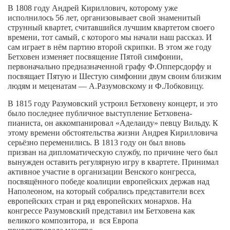
В 1808 году Андрей Кириллович, которому уже
исполнилось
56 лет, организовывает свой знаменитый
струнный квартет, считавшийся лучшим квартетом своего
времени, тот самый, с которого мы начали наш рассказ. И
сам играет в нём партию второй скрипки.
В этом же году
Бетховен изменяет посвящение Пятой симфонии,
первоначально предназначенной графу Ф.Опперсдорфу и
посвящает Пятую и Шестую симфонии двум своим близким
людям и меценатам
— А.Разумовскому и Ф.Лобковицу.
В 1815 году Разумовский устроил Бетховену концерт, и это
было последнее публичное выступление Бетховена-
пианиста, он аккомпанировал «Аделаиду» певцу Вильду.
К
этому времени
обстоятельства жизни Андрея Кирилловича
серьёзно переменились. В 1813 году
он был вновь
призван
на дипломатическую службу, по причине чего был
вынужден оставить регулярную игру в квартете.
Принимал
активное участие в
организации Венского конгресса,
посвящённого
победе коалиции европейских держав
над
Наполеоном, на который собрались представители всех
европейских стран
и ряд
европейских монархов. На
конгрессе Разумовский представил им Бетховена как
великого композитора,
и
вся Европа