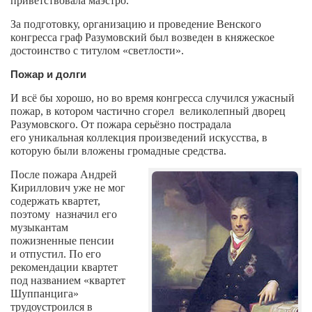
приветствовала
маэстро.
За подготовку, организацию и проведение Венского
конгресса граф Разумовский был возведен в княжеское
достоинство с титулом «светлости».
Пожар и долги
И всё бы хорошо, но во время конгресса случился
ужасный
пожар,
в котором
частично сгорел
великолепный дворец
Разумовского. От пожара серьёзно пострадала
его
уникальная коллекция произведений искусства,
в
которую были вложены громадные средства.
После пожара
Андрей
Кириллович уже не мог
содержать квартет,
поэтому
назначил его
музыкантам
пожизненные пенсии
и
отпустил. По его
рекомендации
квартет
под названием «квартет
Шуппанцига»
трудоустроился в