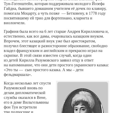
Конкурсы
Тун-Гогенштейн, которая поддерживала молодого Йозефа
Гайдна, бывшего домашним учителем её дочек
по клавиру,
Фестиваль. Конкурс «Колибри» 2017
помогала
Моцарту,
а чуть позже
— Бетховену, в 1778 году
посвятившему ей трио для фортепиано, кларнета и
Конкурс «Колибри» 2016
виолончели.
Конкурс «Колибри» 2015
Графиня
была всего на 6 лет старше Андрея Кирилловича
и,
Конкурс «Колибри» 2014
естественно, как все дамы,
очаровалась казацким внуком.
Впрочем,
этот казацкий внук уже был аристократом,
Литературный конкурс «Я люблю Украину»
получил блестящее и разносторонне образование, свободно
владел французским и английским
и прекрасно играл на
Конкурс «Колибри — детям!» 2014
скрипке. В этой связи известен случай, когда один
из
детей
Кирилла Разумовского
заявил отцу в ответ
Конкурс «Колибри» 2013
на
напоминание, что они дети простого
украинского казака:
Интервью
«Это ты —
сын простого казака. А мы – дети
фельдмаршала».
Афиша
Когда несколько лет спустя
Афиша Киев
Разумовский
вновь по
делам дипломатической
Афиша Сумы
службы оказался в Вене,
его в доме Вильгельмины
О нас
фон Тун встретили
три
подросшие
и