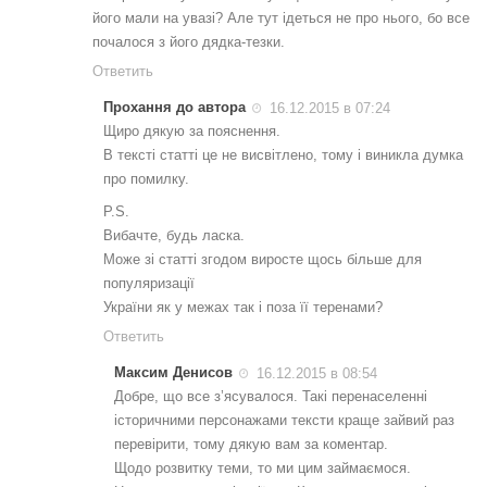
його мали на увазі? Але тут ідеться не про нього, бо все
почалося з його дядка-тезки.
Ответить
Прохання до автора
16.12.2015 в 07:24
Щиро дякую за пояснення.
В тексті статті це не висвітлено, тому і виникла думка
про помилку.
P.S.
Вибачте, будь ласка.
Може зі статті згодом виросте щось більше для
популяризації
України як у межах так і поза її теренами?
Ответить
Максим Денисов
16.12.2015 в 08:54
Добре, що все з’ясувалося. Такі перенаселенні
історичними персонажами тексти краще зайвий раз
перевірити, тому дякую вам за коментар.
Щодо розвитку теми, то ми цим займаємося.