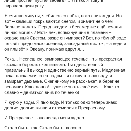
лишь простая, пустая забава?… Я пью. Я зову в
пировальщики реку…
Артём Мяус
Я считаю минуты, я сбился со счёта, пока считал дни. Но
Александра Сокол
вот – камыши покрываются снегом, и значит не о чем
больше жалеть. Перед входом в бессмертие ещё печалят
Барды
ли нас могилы? Мотылёк, вспыхнувший в пламени –
охваченный Светом, разве он умирает? Вот, по тёмной воде
Владимир Айзенберг
плывёт предо мною осенний, запоздалый листок, – а ведь и
Игорь Добровольский
он плывёт к Океану, понимаю вдруг я…
Ольга Козаченко
Река… Неспешное, замирающее теченье – ты прекрасная
сказка в берегах скептицизма. Ты единственный
Оксана Скоробагатская
правильный выход и единственно верный путь. Медленная
река, ласкаемая снегопадом – я вхожу в твою воду, и
Александра Скорук
замирает дыханье. Снег никому не расскажет, а берег не
вспомнит. Как славно! – уже не знать своё имя… Как это
Евгений Полюхович
славно – двигаться вниз по теченью!
Ольга Чикина
Я курю у воды. Я пью воду. И только одно теперь знаю:
Бизнес-партнёры
долгие, долгие жизни я стремился к Прекрасному.
Здоровье
И Прекрасное – оно всегда меня ждало…
Врач психиатр–нарколог Анплеев А.Б.
Стало быть, так. Стало быть, хорошо.