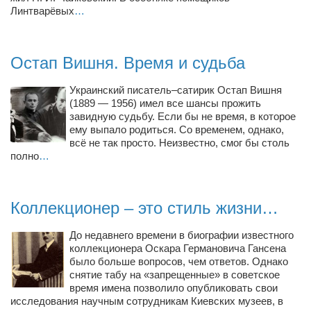
Туризм
Линтварёвых
…
«Траверс» — экипировочный центр
Журналисты
Остап Вишня. Время и судьба
Александр Гвоздик
Украинский писатель–сатирик Остап Вишня
Александр Кугук
(1889 — 1956) имел все шансы прожить
Музыканты
завидную судьбу. Если бы не время, в которое
ему выпало родиться. Со временем, однако,
Евгений Касьяненко
всё не так просто. Неизвестно, смог бы столь
полно
…
Сергей Коноз
Денис Федченко
Коллекционер – это стиль жизни…
Звукорежиссёры
Alfom Studio
До недавнего времени в биографии известного
коллекционера Оскара Германовича Гансена
Guitarproduction Studio
было больше вопросов, чем ответов. Однако
снятие табу на «запрещенные» в советское
Писатели
время имена позволило опубликовать свои
Поэты
исследования научным сотрудникам Киевских музеев, в