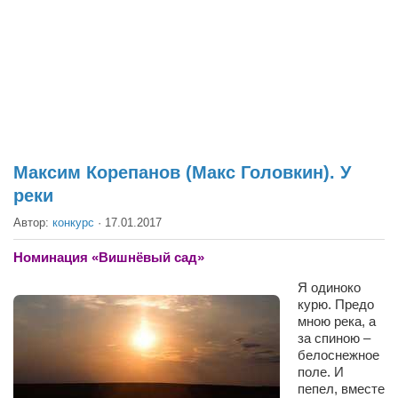
Театр
Архитектура
Кино
Техника
Общество
Факты
Максим Корепанов (Макс Головкин). У
реки
Выборы
Автор:
конкурс
·
17.01.2017
Деньги
Традиции
Номинация «Вишнёвый сад»
Опросы
Я одиноко
курю. Предо
Экология
мною река, а
за спиною –
Здоровье
белоснежное
поле. И
Здоровый образ жизни
пепел, вместе