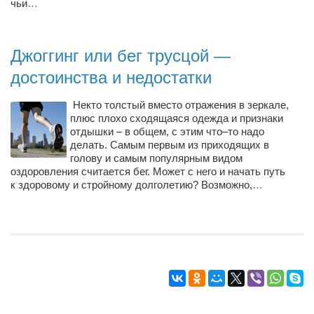
чьи
…
Режиссёры
Художники
Джоггинг или бег трусцой —
Надія Белокур
достоинства и недостатки
Анна Гидора
Леонтий Костур
Некто толстый вместо отражения в зеркале,
плюс плохо сходящаяся одежда и признаки
Римма Миленкова
отдышки – в общем, с этим что–то надо
делать. Самым первым из приходящих в
Ирина Проценко
голову и самым популярным видом
оздоровления считается бег. Может с него и начать путь
Александр Садовский
к здоровому и стройному долголетию? Возможно,
…
Сергей Степанов
Анна Черненко
Марина Фенота
Гостиная
Он и Она