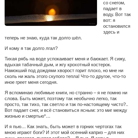
со снегом,
Сам себе доктор
падает в
Активный отдых
воду. Вот так
вот: я
Курьезы
остановился
здесь и
Досье
теперь не знаю, куда так долго шёл.
Арт-менеджеры
И кому я так долго лгал?
Лариса Ильченко
Тихая рябь на воде успокаивает меня и баюкает. Я сижу,
вдыхая табачный дым, и жгу крохотный костерок.
Орест Коваль
Намокший под дождями хворост горит плохо, но мне ни
сколь ни жаль этого скупого тепла! Что-то другое, что-то
Тамара Кубракова
иное греет меня сегодня.
Елена Мельник
Я вспоминаю любимые книги, но странно – я не помню ни
Вера Паненко
слова. Быть может, поэтому так необычно легко, так
просто, так тихо, так светло и так по-настоящему чисто?..
Семён Салатенко
Вот падает снег, и всё становиться ясным: это миг между
жизнью и смертью*…
Сергей Шепилов
И я пью… Как знать, быть может в горних чертогах так
Актёры
мною играют боги? И этот мой осенний каприз – для них
Валентин Бурый