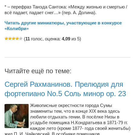
Косметологическое отделение КП Сумская
* – перефраз Танэда Сантока: «Между жизнью и смертью /
городская клиническая больница №4
всё падает, падает снег…» (пер. А. Долина).
Оптика — Медтехника
Читать другие миниатюры, участвующие в конкурсе
«Колибри»
Тенториум -центр независимых дистрибьюторов
(
11
голос, оценка:
4,09
из 5)
Кафе, клубы, рестораны
«Винегрет» — демократичный ресторан
«ЧАЙ — КАВА» магазин — кафе
Читайте ещё по теме:
Магазины
Сергей Рахманинов. Прелюдия для
«CYCLE GARAGE» — магазин велосипедов
фортепиано No.5 Соль минор op. 23
«Книголюб» — супермаркет
Живописные окрестности города Сумы
Багетный двор
знамениты тем, что в конце XIX века здесь
МАГАЗИН СТИХОВ НА ЗАКАЗ
любили отдыхать гении. В посёлке Низы в
усадьбе помещика Н.Кондратьева в 1871-79 гг.
«Павел» — магазин мужской одежды
каждое лето (кроме 1877- года своей женитьбы)
жил П. И. Чайковский. В особняке помещиков