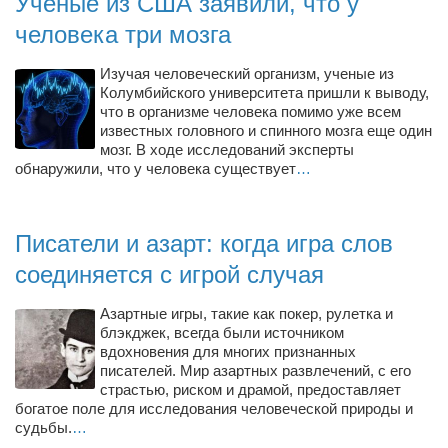
Ученые из США заявили, что у
Туризм
человека три мозга
«Траверс» — экипировочный центр
Журналисты
Изучая человеческий организм, ученые из
Колумбийского университета пришли к выводу,
Александр Гвоздик
что в организме человека помимо уже всем
известных головного и спинного мозга еще один
Александр Кугук
мозг. В ходе исследований эксперты
Музыканты
обнаружили, что у человека существует
…
Евгений Касьяненко
Сергей Коноз
Писатели и азарт: когда игра слов
Денис Федченко
соединяется с игрой случая
Звукорежиссёры
Азартные игры, такие как покер, рулетка и
Alfom Studio
блэкджек, всегда были источником
вдохновения для многих признанных
Guitarproduction Studio
писателей. Мир азартных развлечений, с его
страстью, риском и драмой, предоставляет
Писатели
богатое поле для исследования человеческой природы и
судьбы.
…
Поэты