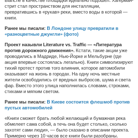
Blanche в качестве площадки идеально подошел. Хагерман-
стрит стал пространством для инсталляции,
Артём Мяус
превратившись в «рукав» реки, вместо воды в которой —
книги.
Александра Сокол
Ранее мы писали:
В Лондоне улицу превратили в
Барды
«разноцветные джунгли» (фото)
Владимир Айзенберг
Проект назывли Literature vs. Traffic — «Литература
против дорожного движения».
Кстати, такие акции уже
Игорь Добровольский
проводились в Мадриде, Нью-Йорке и Мельбурне (где
Ольга Козаченко
акция впервые состоялась легально). Книги символизируют
тихий протест против того влияния, которое автомобили
Оксана Скоробагатская
оказывают на жизнь в городах. На одну ночь местные
жители освободились от вредных выбросов, шума и света
Александра Скорук
фар. Вместо этого улица наполнилась словами, строками,
стихами и мягким светом.
Евгений Полюхович
Ольга Чикина
Ранее мы писали:
В Киеве состоится флешмоб против
пустых автомобилей
Бизнес-партнёры
«Книги сможет брать любой желающий и бумажная река
Здоровье
обмелеет сама собой, а течь она будет столько, сколько
захотят сами люди», — было сказано в описании проекта.
Врач психиатр–нарколог Анплеев А.Б.
Примерно через 10 часов все книги были разобраны.