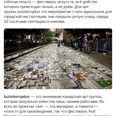
(«белая ночь») — фестиваль искусств, всё действо
Сам себе доктор
которого происходит ночью, а не днём. Для арт-
Активный отдых
группы luzinterruptus это мероприятие стало идеальным для
городской инсталляции: они покрыли целую улицу города
Курьезы
10 тысячами светящихся книгами.
Досье
Арт-менеджеры
Лариса Ильченко
Орест Коваль
Тамара Кубракова
Елена Мельник
Вера Паненко
Семён Салатенко
luzinterruptus
— это анонимная канадская арт-группа,
Сергей Шепилов
которая визуально известна лишь своими работами. Во
всех их проектах свет — эта материал, а темнота —
Актёры
«холст» для произведения, так что фестиваль Nuit
Валентин Бурый