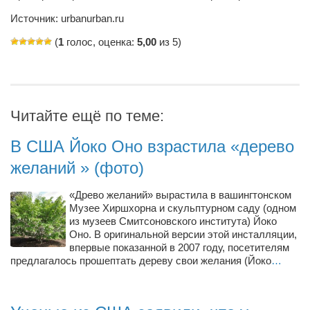
Косметологическое отделение КП Сумская
Источник: urbanurban.ru
городская клиническая больница №4
(
1
голос, оценка:
5,00
из 5)
Оптика — Медтехника
Тенториум -центр независимых дистрибьюторов
Кафе, клубы, рестораны
Читайте ещё по теме:
«Винегрет» — демократичный ресторан
В США Йоко Оно взрастила «дерево
«ЧАЙ — КАВА» магазин — кафе
желаний » (фото)
Магазины
«Древо желаний» вырастила в вашингтонском
«CYCLE GARAGE» — магазин велосипедов
Музее Хиршхорна и скульптурном саду (одном
«Книголюб» — супермаркет
из музеев Смитсоновского института) Йоко
Оно. В оригинальной версии этой инсталляции,
Багетный двор
впервые показанной в 2007 году, посетителям
предлагалось прошептать дереву свои желания (Йоко
…
МАГАЗИН СТИХОВ НА ЗАКАЗ
«Павел» — магазин мужской одежды