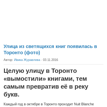
Театр
Архитектура
Кино
Техника
Общество
Факты
Улица из светящихся книг появилась в
Торонто (фото)
Выборы
Автор:
Ивика Журавлева
·
03.11.2016
Деньги
Традиции
Целую улицу в Торонто
Опросы
«вымостили» книгами, тем
Экология
самым превратив её в реку
букв.
Здоровье
Здоровый образ жизни
Каждый год в октябре в Торонто проходит Nuit Blanche