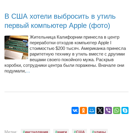
Режиссёры
Художники
В США хотели выбросить в утиль
первый компьютер Apple (фото)
Надія Белокур
Анна Гидора
Жительница Калифорнии принесла в центр
переработки отходов компьютер Apple I
Леонтий Костур
стоимостью $200 тысяч. Американка принесла
Римма Миленкова
раритетную технику в утиль вместе с другими
вещами своего покойного мужа. Раскрыв
Ирина Проценко
коробки, сотрудники центра были поражены. Вначале они
подумали,
…
Александр Садовский
Сергей Степанов
Анна Черненко
Марина Фенота
Гостиная
Он и Она
Метки:
инсталляция
книги
США
улицы