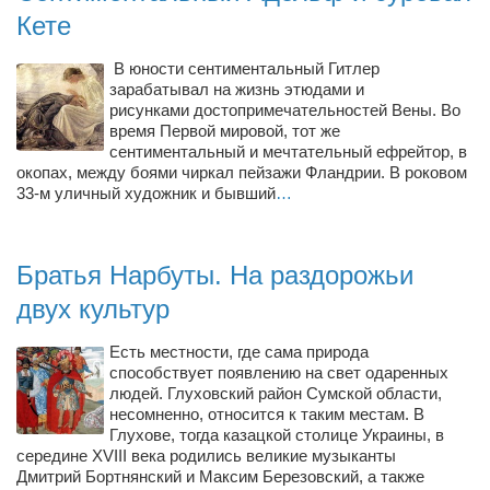
Туризм
Кете
«Траверс» — экипировочный центр
В юности сентиментальный Гитлер
Журналисты
зарабатывал на жизнь этюдами и
Александр Гвоздик
рисунками достопримечательностей Вены. Во
время Первой мировой, тот же
Александр Кугук
сентиментальный и мечтательный ефрейтор, в
окопах, между боями чиркал пейзажи Фландрии. В роковом
Музыканты
33-м уличный художник и бывший
…
Евгений Касьяненко
Сергей Коноз
Братья Нарбуты. На раздорожьи
Денис Федченко
двух культур
Звукорежиссёры
Есть местности, где сама природа
Alfom Studio
способствует появлению на свет одаренных
людей. Глуховский район Сумской области,
Guitarproduction Studio
несомненно, относится к таким местам. В
Писатели
Глухове, тогда казацкой столице Украины, в
середине XVIII века родились великие музыканты
Поэты
Дмитрий Бортнянский и Максим Березовский, а также