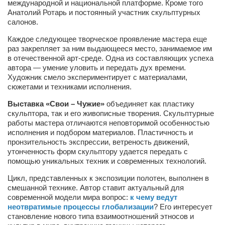
международной и национальной платформе. Кроме того
Анатолий Ротарь и постоянный участник скульптурных
Артём Мяус
салонов.
Александра Сокол
Каждое следующее творческое проявление мастера еще
раз закрепляет за ним выдающееся место, занимаемое им
Барды
в отечественной арт-среде. Одна из составляющих успеха
Владимир Айзенберг
автора — умение уловить и передать дух времени.
Художник смело экспериментирует с материалами,
Игорь Добровольский
сюжетами и техниками исполнения.
Ольга Козаченко
Выставка «Свои – Чужие»
объединяет как пластику
скульптора, так и его живописные творения. Скульптурные
Оксана Скоробагатская
работы мастера отличаются неповторимой особенностью
исполнения и подбором материалов. Пластичность и
Александра Скорук
пронзительность экспрессии, ветреность движений,
Евгений Полюхович
утонченность форм скульптору удается передать с
помощью уникальных техник и современных технологий.
Ольга Чикина
Цикл, представленных к экспозиции полотен, выполнен в
Бизнес-партнёры
смешанной технике. Автор ставит актуальный для
современной модели мира вопрос:
к чему ведут
Здоровье
неотвратимые процессы глобализации
? Его интересует
Врач психиатр–нарколог Анплеев А.Б.
становление нового типа взаимоотношений этносов и