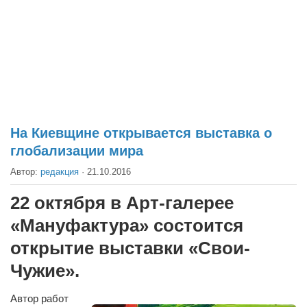
Театр
Архитектура
Кино
Техника
Общество
Факты
На Киевщине открывается выставка о
глобализации мира
Выборы
Автор:
редакция
·
21.10.2016
Деньги
Традиции
22 октября в Арт-галерее
Опросы
«Мануфактура» состоится
Экология
открытие выставки «Свои-
Чужие».
Здоровье
Здоровый образ жизни
Автор работ