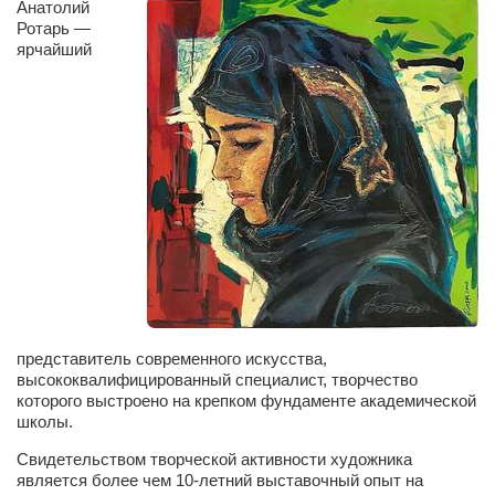
Анатолий
Сам себе доктор
Ротарь —
Активный отдых
ярчайший
Курьезы
Досье
Арт-менеджеры
Лариса Ильченко
Орест Коваль
Тамара Кубракова
Елена Мельник
Вера Паненко
представитель современного искусства,
высококвалифицированный специалист, творчество
Семён Салатенко
которого выстроено на крепком фундаменте академической
школы.
Сергей Шепилов
Актёры
Свидетельством творческой активности художника
является более чем 10-летний выставочный опыт на
Валентин Бурый