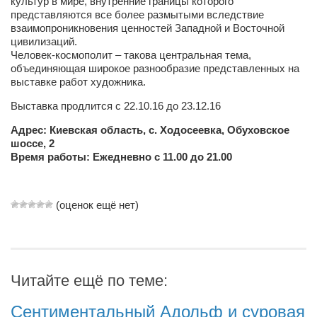
культур в мире, внутренние границы которого
Косметологическое отделение КП Сумская
представляются все более размытыми вследствие
городская клиническая больница №4
взаимопроникновения ценностей Западной и Восточной
цивилизаций.
Оптика — Медтехника
Человек-космополит – такова центральная тема,
объединяющая широкое разнообразие представленных на
Тенториум -центр независимых дистрибьюторов
выставке работ художника.
Выставка продлится с 22.10.16 до 23.12.16
Кафе, клубы, рестораны
Адрес: Киевская область, с. Ходосеевка, Обуховское
«Винегрет» — демократичный ресторан
шоссе, 2
«ЧАЙ — КАВА» магазин — кафе
Время работы: Ежедневно с 11.00 до 21.00
Магазины
«CYCLE GARAGE» — магазин велосипедов
(оценок ещё нет)
«Книголюб» — супермаркет
Багетный двор
МАГАЗИН СТИХОВ НА ЗАКАЗ
Читайте ещё по теме:
«Павел» — магазин мужской одежды
Сентиментальный Адольф и суровая