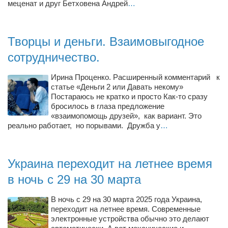
меценат и друг Бетховена Андрей
…
Режиссёры
Художники
Творцы и деньги. Взаимовыгодное
Надія Белокур
сотрудничество.
Анна Гидора
Леонтий Костур
Ирина Проценко. Расширенный комментарий к
статье «Деньги 2 или Давать некому»
Римма Миленкова
Постараюсь не кратко и просто Как-то сразу
бросилось в глаза предложение
Ирина Проценко
«взаимопомощь друзей», как вариант. Это
реально работает, но порывами. Дружба у
Александр Садовский
…
Сергей Степанов
Анна Черненко
Украина переходит на летнее время
Марина Фенота
в ночь с 29 на 30 марта
Гостиная
В ночь с 29 на 30 марта 2025 года Украина,
переходит на летнее время. Современные
Он и Она
электронные устройства обычно это делают