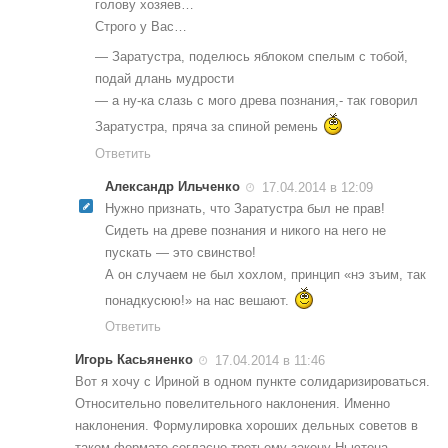
голову хозяев…
Строго у Вас…
— Заратустра, поделюсь яблоком спелым с тобой,
подай длань мудрости
— а ну-ка слазь с мого древа познания,- так говорил
Заратустра, пряча за спиной ремень
Ответить
Александр Ильченко
17.04.2014 в 12:09
Нужно признать, что Заратустра был не прав!
Сидеть на древе познания и никого на него не
пускать — это свинство!
А он случаем не был хохлом, принцип «нэ зъим, так
понадкусюю!» на нас вешают.
Ответить
Игорь Касьяненко
17.04.2014 в 11:46
Вот я хочу с Ириной в одном пункте солидаризироваться.
Относительно повелительного наклонения. Именно
наклонения. Формулировка хороших дельных советов в
таком формате согласно третьему закону Ньютона