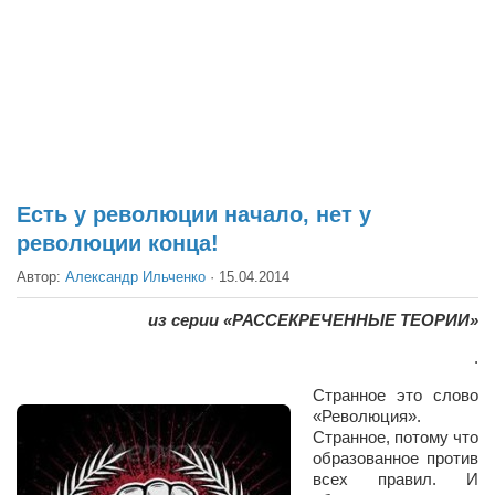
Театр
Архитектура
Кино
Техника
Общество
Факты
Есть у революции начало, нет у
революции конца!
Выборы
Автор:
Александр Ильченко
·
15.04.2014
Деньги
Традиции
из серии «РАССЕКРЕЧЕННЫЕ ТЕОРИИ»
Опросы
.
Экология
Странное это слово
«Революция».
Здоровье
Странное, потому что
образованное против
Здоровый образ жизни
всех правил. И