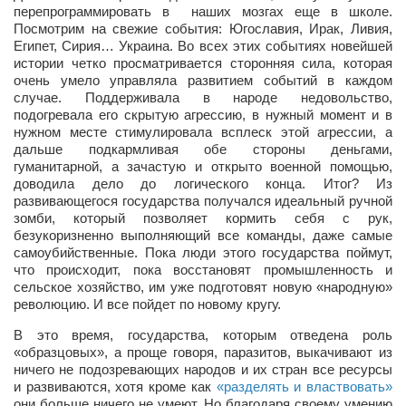
перепрограммировать в наших мозгах еще в школе.
Косметологическое отделение КП Сумская
Посмотрим на свежие события: Югославия, Ирак, Ливия,
городская клиническая больница №4
Египет, Сирия… Украина. Во всех этих событиях новейшей
Оптика — Медтехника
истории четко просматривается сторонняя сила, которая
очень умело управляла развитием событий в каждом
Тенториум -центр независимых дистрибьюторов
случае. Поддерживала в народе недовольство,
подогревала его скрытую агрессию, в нужный момент и в
нужном месте стимулировала всплеск этой агрессии, а
Кафе, клубы, рестораны
дальше подкармливая обе стороны деньгами,
гуманитарной, а зачастую и открыто военной помощью,
«Винегрет» — демократичный ресторан
доводила дело до логического конца. Итог? Из
«ЧАЙ — КАВА» магазин — кафе
развивающегося государства получался идеальный ручной
зомби, который позволяет кормить себя с рук,
Магазины
безукоризненно выполняющий все команды, даже самые
самоубийственные. Пока люди этого государства поймут,
«CYCLE GARAGE» — магазин велосипедов
что происходит, пока восстановят промышленность и
сельское хозяйство, им уже подготовят новую «народную»
«Книголюб» — супермаркет
революцию. И все пойдет по новому кругу.
Багетный двор
В это время, государства, которым отведена роль
МАГАЗИН СТИХОВ НА ЗАКАЗ
«образцовых», а проще говоря, паразитов, выкачивают из
ничего не подозревающих народов и их стран все ресурсы
«Павел» — магазин мужской одежды
и развиваются, хотя кроме как
«разделять и властвовать»
они больше ничего не умеют. Но благодаря своему умению