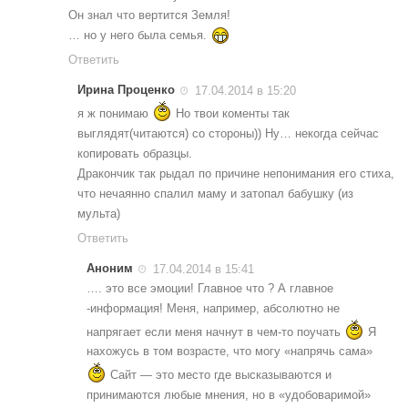
Он знал что вертится Земля!
… но у него была семья.
Ответить
Ирина Проценко
17.04.2014 в 15:20
я ж понимаю
Но твои коменты так
выглядят(читаются) со стороны)) Ну… некогда сейчас
копировать образцы.
Дракончик так рыдал по причине непонимания его стиха,
что нечаянно спалил маму и затопал бабушку (из
мульта)
Ответить
Аноним
17.04.2014 в 15:41
…. это все эмоции! Главное что ? А главное
-информация! Меня, например, абсолютно не
напрягает если меня начнут в чем-то поучать
Я
нахожусь в том возрасте, что могу «напрячь сама»
Сайт — это место где высказываются и
принимаются любые мнения, но в «удобоваримой»