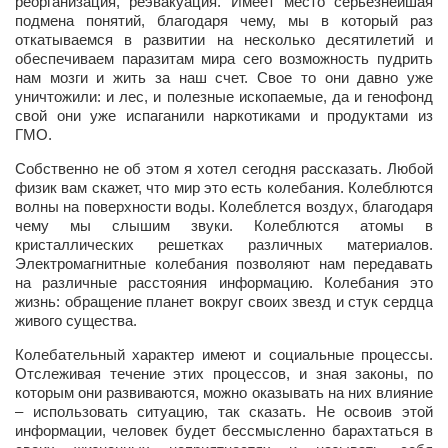
реорганизация, реэвакуация
. Имеет место серьезнейшая
Конкурсы
подмена понятий, благодаря чему, мы в который раз
откатываемся в развитии на несколько десятилетий и
Фестиваль. Конкурс «Колибри» 2017
обеспечиваем паразитам мира сего возможность пудрить
Конкурс «Колибри» 2016
нам мозги и жить за наш счет. Свое то они давно уже
уничтожили: и лес, и полезные ископаемые, да и генофонд
Конкурс «Колибри» 2015
свой они уже испаганили наркотиками и продуктами из
ГМО.
Конкурс «Колибри» 2014
Собственно не об этом я хотел сегодня рассказать. Любой
Литературный конкурс «Я люблю Украину»
физик вам скажет, что мир это есть колебания. Колеблются
волны на поверхности воды. Колеблется воздух, благодаря
Конкурс «Колибри — детям!» 2014
чему мы слышим звуки. Колеблются атомы в
Конкурс «Колибри» 2013
кристаллических решетках различных материалов.
Электромагнитные колебания позволяют нам передавать
Интервью
на различные расстояния информацию. Колебания это
жизнь: обращение планет вокруг своих звезд и стук сердца
Афиша
живого существа.
Афиша Киев
Колебательный характер имеют и социальные процессы.
Отслеживая течение этих процессов, и зная законы, по
Афиша Сумы
которым они развиваются, можно оказывать на них влияние
– использовать ситуацию, так сказать. Не освоив этой
О нас
информации, человек будет бессмысленно барахтаться в