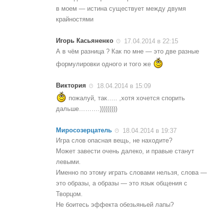
в моем — истина существует между двумя
крайностями
Игорь Касьяненко
17.04.2014 в 22:15
А в чём разница ? Как по мне — это две разные
формулировки одного и того же
Виктория
18.04.2014 в 15:09
пожалуй, так….. ,хотя хочется спорить
дальше……….)))))))))
Миросозерцатель
18.04.2014 в 19:37
Игра слов опасная вещь, не находите?
Может завести очень далеко, и правые станут
левыми.
Именно по этому играть словами нельзя, слова —
это образы, а образы — это язык общения с
Творцом.
Не боитесь эффекта обезьяньей лапы?