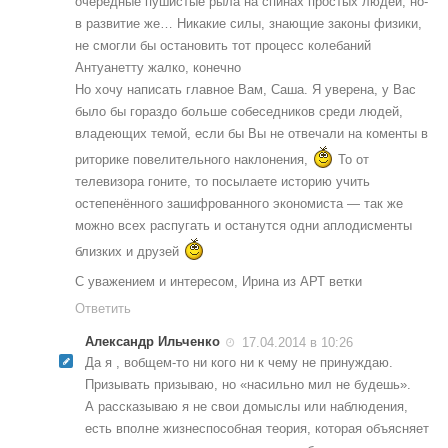
очередные пушистые рыла на спинах простых людей, но-
в развитие же… Никакие силы, знающие законы физики,
не смогли бы остановить тот процесс колебаний
Антуанетту жалко, конечно
Но хочу написать главное Вам, Саша. Я уверена, у Вас
было бы гораздо больше собеседников среди людей,
владеющих темой, если бы Вы не отвечали на коменты в
риторике повелительного наклонения,
То от
телевизора гоните, то посылаете историю учить
остепенённого зашифрованного экономиста — так же
можно всех распугать и останутся одни аплодисменты
близких и друзей
С уважением и интересом, Ирина из АРТ ветки
Ответить
Александр Ильченко
17.04.2014 в 10:26
Да я , вобщем-то ни кого ни к чему не принуждаю.
Призывать призываю, но «насильно мил не будешь».
А рассказываю я не свои домыслы или наблюдения,
есть вполне жизнеспособная теория, которая объясняет