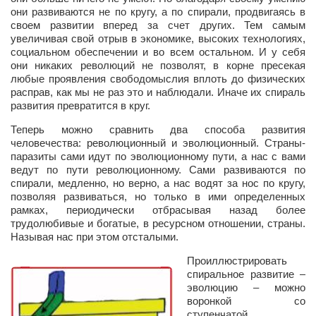
Туризм
они развиваются не по кругу, а по спирали, продвигаясь в
«Траверс» — экипировочный центр
своем развитии вперед за счет других. Тем самым
увеличивая свой отрыв в экономике, высоких технологиях,
Журналисты
социальном обеспечении и во всем остальном. И у себя
они никаких революций не позволят, в корне пресекая
Александр Гвоздик
любые проявления свободомыслия вплоть до физических
расправ, как мы не раз это и наблюдали. Иначе их спираль
Александр Кугук
развития превратится в круг.
Музыканты
Теперь можно сравнить два способа развития
Евгений Касьяненко
человечества: революционный и эволюционный. Страны-
паразиты сами идут по эволюционному пути, а нас с вами
Сергей Коноз
ведут по пути революционному. Сами развиваются по
спирали, медленно, но верно, а нас водят за нос по кругу,
Денис Федченко
позволяя развиваться, но только в ими определенных
рамках, периодически отбрасывая назад более
Звукорежиссёры
трудолюбивые и богатые, в ресурсном отношении, страны.
Alfom Studio
Называя нас при этом отсталыми.
Guitarproduction Studio
Проиллюстрировать
спиральное развитие –
Писатели
эволюцию – можно
воронкой со
Поэты
ступенчатой