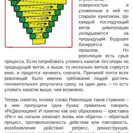
Режиссёры
поверхностью и
уложенным в ней по
Художники
спирали канатиком, где
каждый последующий
Надія Белокур
виток цивилизации
укладывается на
Анна Гидора
предыдущий. Будущее
Леонтий Костур
базируется на
прошлом. Но
Римма Миленкова
революция есть срыв
процесса. Если попробовать уложить канатик без опоры на
Ирина Проценко
предыдущий виток, а выше, то несколько витков сорвутся
вниз, и придется начинать сначала. Причиной почти всех
Александр Садовский
революций было именно требование людей достичь
Сергей Степанов
положительного результата сразу, за один день – то есть
уложить канатик выше, чем возможно.
Анна Черненко
Теперь понятно, почему слово Революция такое странное –
Марина Фенота
в нем пропущена одна буква: правильно говорить
«Ре
Э
волюция»! И понятно как оно образовано – приставка
Гостиная
«Ре-» на латыни означает вновь или обратно – обратный
процесс, противоположность действия или повторность,
Он и Она
возобновление действия:
регресс, реконструкция,