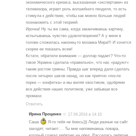
экономического кризиса, высказанная «экспертами» из
телевизора, играет роль волшебного пенделя, то есть
стимула к действию, чтобы как можно больше людей
познакомить с этой теорией.
Ирочка! Ну ты же сама, когда заканчиваешь картину,
испытываешь чувство удовлетворения? А у меня в
голове сложилась наконец-то мозаика Мира!!! И хочется
скорее ее показать всем!
Кстати, обратили внимание — доллар падает? Что-то
такое Украина сделала «правильно», что нас «радуют»
таким ростом гривны. Правда шаг вперед дали сделать
после четырех шагов назад, но как приятно «после
порки — конфетка» и мы виляя хвостиком, одобряем
все действия наших политиков, уже забывши все
промахи.
Ответить
Ирина Проценко
17.04.2014 в 14:10
Саша
Я-то тебя не боюсь))) Люди разные на сайт
заходят, читают…. Ты мне напоминаешь повара,
который созвал ребятню на обед. Расселась ребятня,