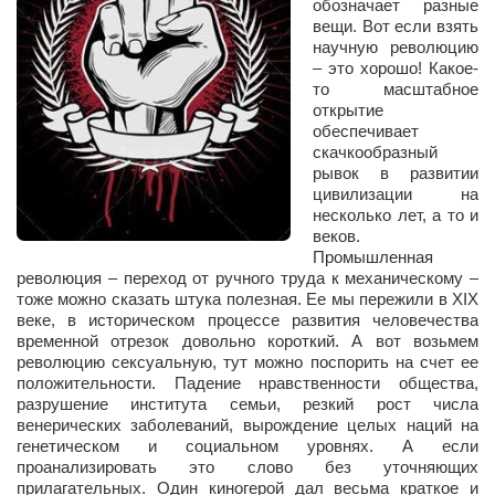
обозначает разные
Сам себе доктор
вещи. Вот если взять
научную революцию
Активный отдых
– это хорошо! Какое-
Курьезы
то масштабное
открытие
Досье
обеспечивает
скачкообразный
Арт-менеджеры
рывок в развитии
цивилизации на
Лариса Ильченко
несколько лет, а то и
веков.
Орест Коваль
Промышленная
Тамара Кубракова
революция – переход от ручного труда к механическому –
тоже можно сказать штука полезная. Ее мы пережили в XIX
Елена Мельник
веке, в историческом процессе развития человечества
временной отрезок довольно короткий. А вот возьмем
Вера Паненко
революцию сексуальную, тут можно поспорить на счет ее
положительности. Падение нравственности общества,
Семён Салатенко
разрушение института семьи, резкий рост числа
Сергей Шепилов
венерических заболеваний, вырождение целых наций на
генетическом и социальном уровнях. А если
Актёры
проанализировать это слово без уточняющих
прилагательных. Один киногерой дал весьма краткое и
Валентин Бурый