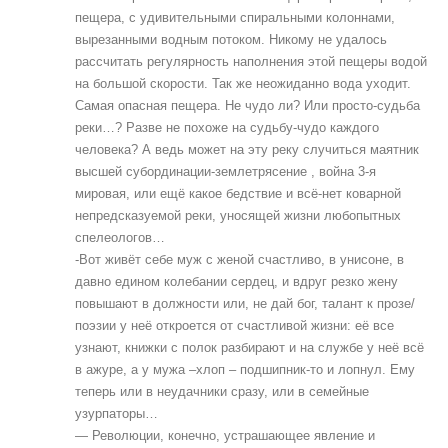
пещера, с удивительными спиральными колоннами,
вырезанными водным потоком. Никому не удалось
рассчитать регулярность наполнения этой пещеры водой
на большой скорости. Так же неожиданно вода уходит.
Самая опасная пещера. Не чудо ли? Или просто-судьба
реки…? Разве не похоже на судьбу-чудо каждого
человека? А ведь может на эту реку случиться маятник
высшей субординации-землетрясение , война 3-я
мировая, или ещё какое бедствие и всё-нет коварной
непредсказуемой реки, уносящей жизни любопытных
спелеологов…
-Вот живёт себе муж с женой счастливо, в унисоне, в
давно едином колебании сердец, и вдруг резко жену
повышают в должности или, не дай бог, талант к прозе/
поэзии у неё откроется от счастливой жизни: её все
узнают, книжки с полок разбирают и на службе у неё всё
в ажуре, а у мужа –хлоп – подшипник-то и лопнул. Ему
теперь или в неудачники сразу, или в семейные
узурпаторы…
— Революции, конечно, устрашающее явление и