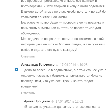
все процессы протекающие в мире, без натяжек и
противоречий, и этой теорией я хочу с вами поделится.
В школе детей этому не учат, чтобы не стали не дай бог
хозяивами собственной жизни.
Безусловно право Ваше — проверить ее на практике и
применять в жизни или считать ее просто темой для
обсуждения.
Моя задача не понравится всем, а познакомить с этой
информацией как можно больше людей, а там уже ваш
выбор и сделать его нужно каждому!
Ответить
Александр Ильченко
17.04.2014 в 10:28
…дело то вовсе не в подшипнике, а в том что нас уже в
открытую называют быдлом, а прикрываются божьим
проведением, что уже есть грех и за это грядет
воздаяние!
Ответить
Ирина Проценко
17.04.2014 в 12:02
«В школе не учат….» да, зачем столько хозяев на