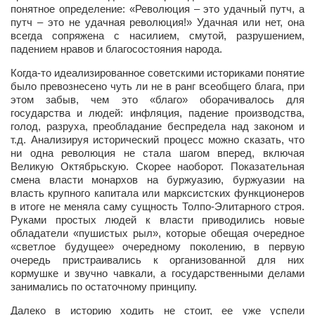
понятное определение: «Революция – это удачный путч, а
путч – это не удачная революция!» Удачная или нет, она
Артём Мяус
всегда сопряжена с насилием, смутой, разрушением,
Александра Сокол
падением нравов и благосостояния народа.
Барды
Когда-то идеализированное советскими историками понятие
было превознесено чуть ли не в ранг всеобщего блага, при
Владимир Айзенберг
этом забыв, чем это «благо» оборачивалось для
государства и людей: инфляция, падение производства,
Игорь Добровольский
голод, разруха, преобладание беспредела над законом и
Ольга Козаченко
т.д. Анализируя исторический процесс можно сказать, что
ни одна революция не стала шагом вперед, включая
Оксана Скоробагатская
Великую Октябрьскую. Скорее наоборот. Показательная
смена власти монархов на буржуазию, буржуазии на
Александра Скорук
власть крупного капитала или марксистских функционеров
в итоге не меняла саму сущность Толпо-Элитарного строя.
Евгений Полюхович
Руками простых людей к власти приводились новые
Ольга Чикина
обладатели «пушистых рыл», которые обещая очередное
«светлое будущее» очередному поколению, в первую
Бизнес-партнёры
очередь пристраивались к организованной для них
кормушке и звучно чавкали, а государственными делами
Здоровье
занимались по остаточному принципу.
Врач психиатр–нарколог Анплеев А.Б.
Далеко в историю ходить не стоит, ее уже успели