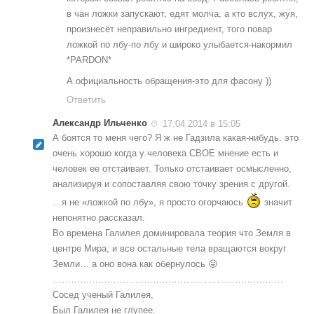
в чан ложки запускают, едят молча, а кто вслух, жуя,
произнесёт неправильно ингредиент, того повар
ложкой по лбу-по лбу и широко улыбается-накормил
*PARDON*
А официальность обращения-это для фасону ))
Ответить
Александр Ильченко
17.04.2014 в 15:05
А боятся то меня чего? Я ж не Гадзила какая-нибудь. это
очень хорошо когда у человека СВОЕ мнение есть и
человек ее отстаивает. Только отстаивает осмысленно,
анализируя и сопоставляя свою точку зрения с другой.
…я не «ложкой по лбу», я просто огорчаюсь
значит
непонятно рассказал.
Во времена Галилея доминировала теория что Земля в
центре Мира, и все остальные тела вращаются вокруг
Земли… а оно вона как обернулось 😛
………………………………………………………………….
Сосед ученый Галилея,
Был Галилея не глупее.