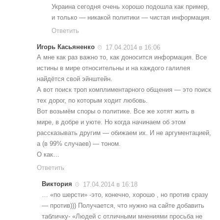
Украина сегодня очень хорошо подошла как пример,
и только — никакой политики — чистая информация.
Ответить
Игорь Касьяненко
17.04.2014 в 16:06
А мне как раз важно то, как доносится информация. Все
истины в мире относительны и на каждого галилея
найдётся свой эйнштейн.
А вот поиск троп комплиментарного общения — это поиск
тех дорог, по которым ходит любовь.
Вот возьмём споры о политике. Все же хотят жить в
мире, в добре и уюте. Но когда начинаем об этом
рассказывать другим — обижаем их. И не аргументацией,
а (в 99% случаев) — тоном.
О как…
Ответить
Виктория
17.04.2014 в 16:18
… «по шерсти» -это, конечно, хорошо , но против сразу
— против))) Получается, что нужно на сайте добавить
табличку- «Людей с отличными мнениями просьба не