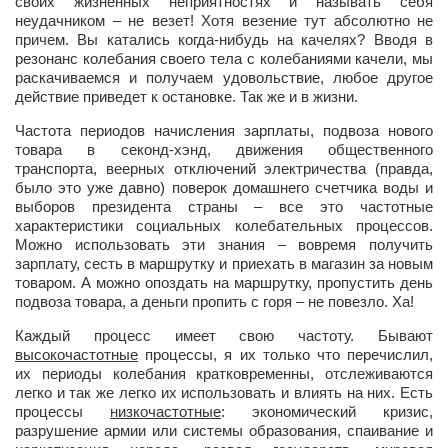
своих жизненных неприятностях и называть себя
неудачником – не везет! Хотя везение тут абсолютно не
причем. Вы катались когда-нибудь на качелях? Вводя в
резонанс колебания своего тела с колебаниями качели, мы
раскачиваемся и получаем удовольствие, любое другое
действие приведет к остановке. Так же и в жизни.
Частота периодов начисления зарплаты, подвоза нового
товара в секонд-хэнд, движения общественного
транспорта, веерных отключений электричества (правда,
было это уже давно) поверок домашнего счетчика воды и
выборов президента страны – все это частотные
характеристики социальных колебательных процессов.
Можно использовать эти знания – вовремя получить
зарплату, сесть в маршрутку и приехать в магазин за новым
товаром. А можно опоздать на маршрутку, пропустить день
подвоза товара, а деньги пропить с горя – не повезло. Ха!
Каждый процесс имеет свою частоту. Бывают
высокочастотные
процессы, я их только что перечислил,
их периоды колебания кратковременны, отслеживаются
легко и так же легко их использовать и влиять на них. Есть
процессы
низкочастотные
: экономический кризис,
разрушение армии или системы образования, спаивание и