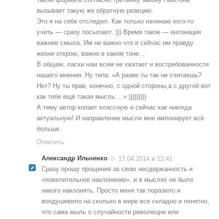
вызывает такую же обратную реакцию.
Это я на себе отследил. Как только начинаю кого-то
учить — сразу посылают. ))) Время такое — интонация
важнее смыла. Им не важно что я сейчас им правду
жизни открою, важно в каком тоне…
В общем, ласки нам всем не хватает и востребованности
нашего мнения. Ну типа: «А разве ты так не считаешь?
Нет? Ну ты прав, конечно, с одной стороны,а с другой вот
как тебе ещё такая мысль… » )))))))))
А тему автор копает классную и сейчас как никогда
актуальную! И направление мысли мне импонирует всё
больше.
Ответить
Александр Ильченко
17.04.2014 в 12:41
Сразу прошу прощения за свою несдержанность и
«повелительное наклонение», и в мыслях не было
никого наклонять. Просто меня так поразило и
воодушевило на сколько в мире все складно и понятно,
что сама мыль о случайности революции или