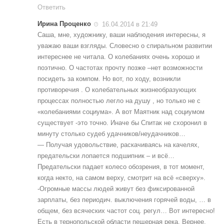
Ответить
Ирина Проценко
16.04.2014 в 21:49
Cаша, мне, художнику, ваши наблюдения интересны, я
уважаю ваши взгляды. Словесно о спиральном развитии
интереснее не читала. О колебаниях очень хорошо и
поэтично. О частотах прочту позже –нет возможности
посидеть за компом. Но вот, по ходу, возникли
противоречия . О колебательных жизнеобразующих
процессах полностью легло на душу , но только не с
«колебаниями социума». А вот Маятник над социумом
существует -это точно. Иначе бы Спитак не схоронил в
минуту столько судеб удачников/неудачников…
— Получая удовольствие, раскачиваясь на качелях,
предательски лопается подшипник – и всё…
Предательски падает колесо обозрения, в тот момент,
когда некто, на самом верху, смотрит на всё «сверху».
-Огромные массы людей живут без фиксированной
зарплаты, без периодич. выключения горячей воды, … в
общем, без всяческих частот соц. регул… Вот интересно!
Есть в тернопольской области пещерная река. Вернее,