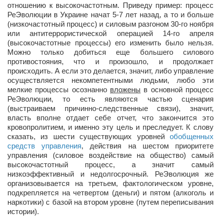
отношению к высокочастотным. Приведу пример: процесс
РеЭволюции в Украине начат 5-7 лет назад, а то и больше
(низкочастотный процесс) и силовым разгоном 30-го ноября
или антитеррористической операцией 14-го апреля
(высокочастотные процессы) его изменить было нельзя.
Можно только добиться еще большего силового
противостояния, что и произошло, и продолжает
происходить. А если это делается, значит, либо управление
осуществляется некомпетентными людьми, любо эти
мелкие процессы осознанно
вложены
в основной процесс
РеЭволюции, то есть являются частью сценария
(выстраиваем причинно-следственные связи), значит,
власть вполне отдает себе отчет, что закончится это
кровопролитием, и именно эту цель и преследует. К слову
сказать, из шести существующих уровней
обобщенных
средств управления
, действия на шестом приоритете
управления (силовое воздействие на общество) самый
высокочастотный процесс, а значит самый
низкоэффективный и недолгосрочный. РеЭволюция же
организовывается на третьем, фактологическом уровне,
подкрепляется на четвертом (деньги) и пятом (алкоголь и
наркотики) с базой на втором уровне (путем переписывания
истории).