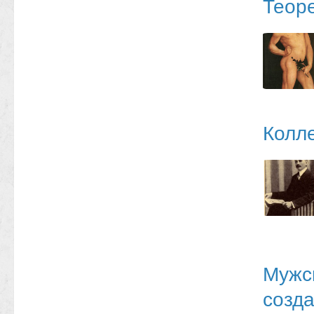
Теор
Колл
Мужск
созд