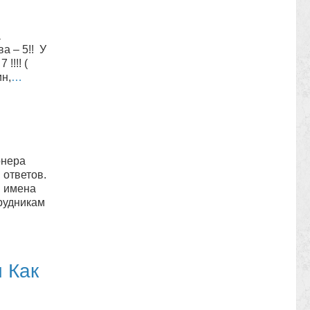
а
а – 5!! У
!!!! (
н,
…
онера
 ответов.
я имена
рудникам
 Как