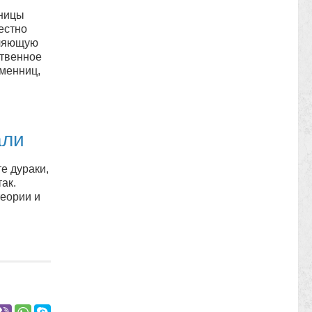
ьницы
естно
еляющую
ственное
менниц,
али
е дураки,
так.
теории и