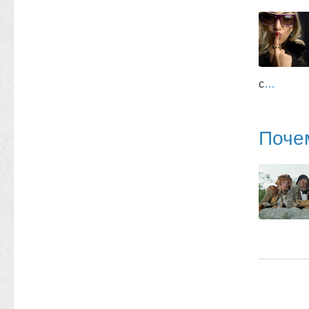
с
…
Поче