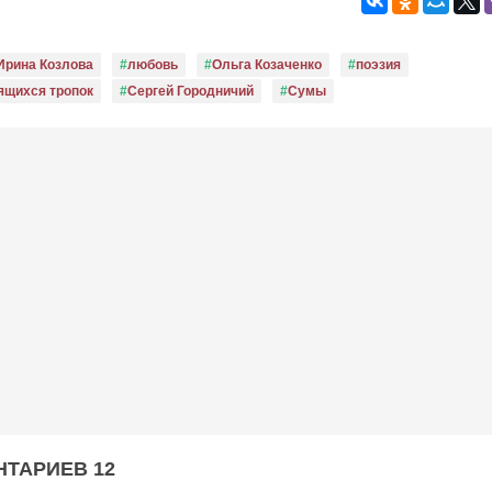
Ирина Козлова
любовь
Ольга Козаченко
поэзия
ящихся тропок
Сергей Городничий
Сумы
ТАРИЕВ 12