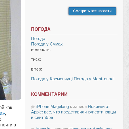
Смотреть все новости
ПОГОДА
Погода
Погода у
Сумах
вологість:
тиск:
вітер:
Погода у Кременчуці
Погода у Мелітополі
КОММЕНТАРИИ
iPhone Magelang
к записи
Новинки от
ой как
Apple: все, что представили купертиновцы
ки»
,
в сентябре
о
почти в
iconwin
к записи
Новинки от Apple: все,