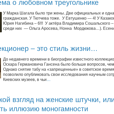
ема о любовном треугольнике
У Марка Шагала было три жены. Две официальных и одн
гражданская. У Тютчева тоже. У Евтушенко — 4! У Казаков
Юрия Нагибина – 6!!! У актёра Владимира Сошальского – 7 
среди них — Ольга Аросева, Нонна Мордюкова…). Есени
екционер – это стиль жизни…
До недавнего времени в биографии известного коллекци
Оскара Германовича Гансена было больше вопросов, чем
Однако снятие табу на «запрещенные» в советское врем
позволило опубликовать свои исследования научным сот
Киевских музеев, в чьи
…
ой взгляд на женские штучки, или
ать иллюзию моногамности