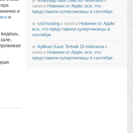
whatsapp data collector nederland
к
тора
записи
Новинки от Apple: все, что
онично и
представили купертиновцы в сентябре
его
и
ssd hosting
к записи
Новинки от Apple:
все, что представили купертиновцы в
и видишь,
сентябре
 зале,
 проживая
Aplikasi Kasir Terbaik Di Indonesia
к
записи
Новинки от Apple: все, что
представили купертиновцы в сентябре
орая