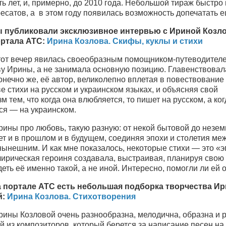
ь лет, и, примерно, до 2010 года. Небольшой тираж быстро
есатов, а в этом году появилась возможность допечатать е
ы публиковали эксклюзивное интервью с Ириной Козл
ортала АТС:
Ирина Козлова. Скифы, куклы и стихи
этот вечер явилась своеобразным помощником-путеводител
ву Ирины, а не занимала основную позицию. Главенствовал
онечно же, её автор, великолепно вплетая в повествование
е стихи на русском и украинском языках, и объясняя свой
м тем, что когда она влюбляется, то пишет на русском, а ког
ся — на украинском.
ины про любовь, такую разную: от некой бытовой до незем
ет и в прошлом и в будущем, соединяя эпохи и столетия ме
нынешним. И как мне показалось, некоторые стихи — это «э
лирическая героиня создавала, выстраивая, планируя свою 
еть её именно такой, а не иной. Интересно, помогли ли ей 
 портале АТС есть небольшая подборка творчества И
й:
Ирина Козлова. Стихотворения
рины Козловой очень разнообразна, мелодична, образна и 
 из композиторов, который берется за написание песен на 