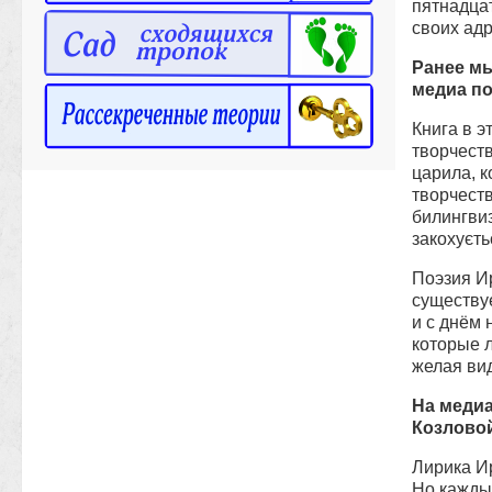
пятнадцат
своих адр
Ранее м
медиа п
Книга в 
творчест
царила, к
творчеств
билингвиз
закохуєть
Поэзия Ир
существу
и с днём 
которые 
желая вид
На медиа
Козлово
Лирика И
Но каждый