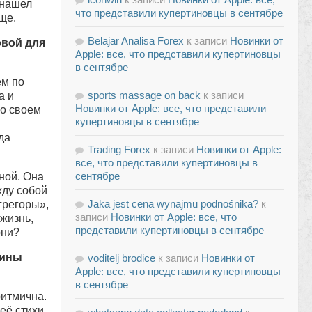
 нашел
что представили купертиновцы в сентябре
ще.
Belajar Analisa Forex
к записи
Новинки от
овой для
Apple: все, что представили купертиновцы
в сентябре
ем по
sports massage on back
к записи
а и
Новинки от Apple: все, что представили
 о своем
купертиновцы в сентябре
да
Trading Forex
к записи
Новинки от Apple:
все, что представили купертиновцы в
сентябре
ной. Она
жду собой
Jaka jest cena wynajmu podnośnika?
к
грегоры»,
записи
Новинки от Apple: все, что
жизнь,
представили купертиновцы в сентябре
они?
рины
voditelj brodice
к записи
Новинки от
Apple: все, что представили купертиновцы
в сентябре
ритмична.
её стихи