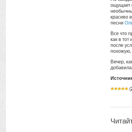
ощущает с
необычны
красиво 
песни
Оль
Все что п
как в тот
после усл
похожую,
Вечер, ка
добавила
Источни
(
Читай