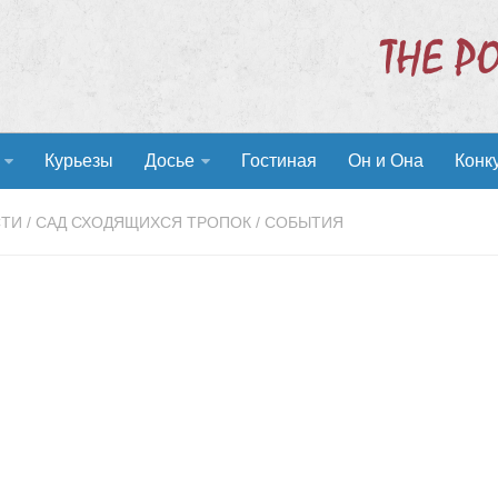
Курьезы
Досье
Гостиная
Он и Она
Конк
СТИ
/
САД СХОДЯЩИХСЯ ТРОПОК
/
СОБЫТИЯ