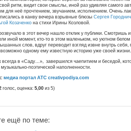
вой ритм, видит свои смыслы, иной раз удивляя самого ав
м для неё прочтением, звучанием, исполнением. Очень лак
вписались в канву вечера взрывные блюзы
Сергея Городнич
гой Козаченко
на стихи Ирины Козловой.
розвучало в этот вечер нашло отклик у публики. Смотришь 
 или иной момент, кто-то в этом маленьком, но уютном белом
ышанных слов, вдруг переводит взгляд извне внутрь себя,
 возможно одному ему известную историю уже своей жизни.
к всегда в «Саду…», завершился чаепитием и беседой, кот
 музыкально-поэтической наполненности.
к:
медиа портал АТС creativpodiya.com
2
голос, оценка:
5,00
из 5)
те ещё по теме: