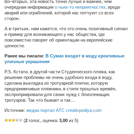
Во–вторых, эта новость точно лучше и важнее, чем
Косметологическое отделение КП Сумская
очередная информация
о чьих-то неприятностях
, вроде
городская клиническая больница №4
аварий или ограблений, которой нас потчуют со всех
сторон.
Оптика — Медтехника
А в-третьих, нам кажется, что это очень позитивный сигнал
Тенториум -центр независимых дистрибьюторов
и пример для возникающего у нас общества, где
повсеместно говорят об ориентации на европейские
Кафе, клубы, рестораны
ценности.
«Винегрет» — демократичный ресторан
Ранее мы писали:
В Сумах входят в моду креативные
уличные украшения
«ЧАЙ — КАВА» магазин — кафе
P.S. Кстати, в другой части Студенческого пляжа, как
Магазины
решение проблемы не очень удобного входа в воду,
сделана выкладка из тротуарной плитки, которую
«CYCLE GARAGE» — магазин велосипедов
предприимчивые пляжники, в стиле прошлых времён,
экспроприировали для своих нужд с близлежащих
«Книголюб» — супермаркет
тротуаров. Так что бывает и так…
Багетный двор
Источник:
медиа портал АТС creativpodiya.com
МАГАЗИН СТИХОВ НА ЗАКАЗ
(
2
голос, оценка:
3,00
из 5)
«Павел» — магазин мужской одежды