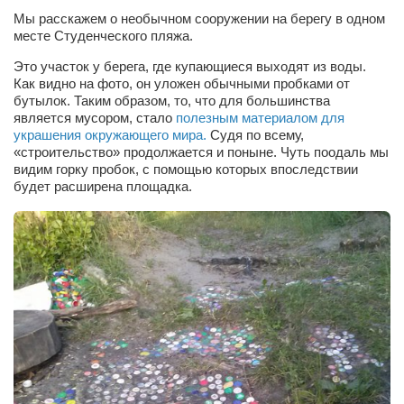
Сам себе доктор
Мы расскажем о необычном сооружении на берегу в одном
месте Студенческого пляжа.
Активный отдых
Это участок у берега, где купающиеся выходят из воды.
Курьезы
Как видно на фото, он уложен обычными пробками от
бутылок. Таким образом, то, что для большинства
Досье
является мусором, стало
полезным материалом для
украшения окружающего мира.
Судя по всему,
Арт-менеджеры
«строительство» продолжается и поныне. Чуть поодаль мы
Лариса Ильченко
видим горку пробок, с помощью которых впоследствии
будет расширена площадка.
Орест Коваль
Тамара Кубракова
Елена Мельник
Вера Паненко
Семён Салатенко
Сергей Шепилов
Актёры
Валентин Бурый