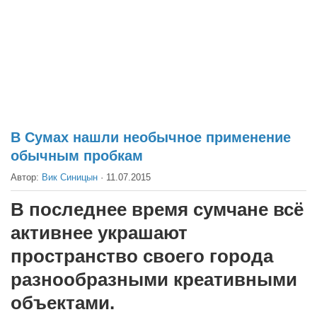
Театр
Архитектура
Кино
Техника
Общество
Факты
В Сумах нашли необычное применение
обычным пробкам
Выборы
Автор:
Вик Синицын
·
11.07.2015
Деньги
Традиции
В последнее время сумчане всё
Опросы
активнее украшают
Экология
пространство своего города
разнообразными креативными
Здоровье
объектами.
Здоровый образ жизни