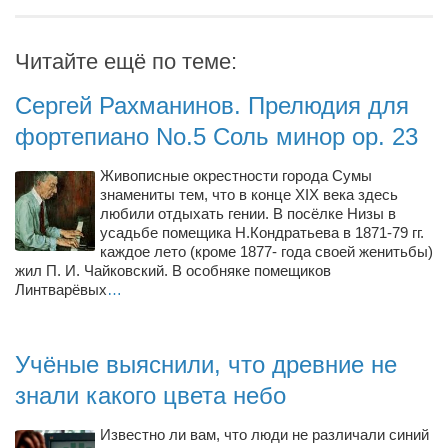
Туризм
«Траверс» — экипировочный центр
Читайте ещё по теме:
Журналисты
Александр Гвоздик
Сергей Рахманинов. Прелюдия для
фортепиано No.5 Соль минор op. 23
Александр Кугук
Музыканты
Живописные окрестности города Сумы
знамениты тем, что в конце XIX века здесь
Евгений Касьяненко
любили отдыхать гении. В посёлке Низы в
Сергей Коноз
усадьбе помещика Н.Кондратьева в 1871-79 гг.
каждое лето (кроме 1877- года своей женитьбы)
Денис Федченко
жил П. И. Чайковский. В особняке помещиков
Линтварёвых
…
Звукорежиссёры
Alfom Studio
Учёные выяснили, что древние не
Guitarproduction Studio
знали какого цвета небо
Писатели
Поэты
Известно ли вам, что люди не различали синий