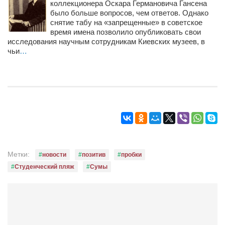
Конкурсы
коллекционера Оскара Германовича Гансена
было больше вопросов, чем ответов. Однако
Фестиваль. Конкурс «Колибри» 2017
снятие табу на «запрещенные» в советское
время имена позволило опубликовать свои
Конкурс «Колибри» 2016
исследования научным сотрудникам Киевских музеев, в
чьи
…
Конкурс «Колибри» 2015
Конкурс «Колибри» 2014
Литературный конкурс «Я люблю Украину»
Конкурс «Колибри — детям!» 2014
Конкурс «Колибри» 2013
Интервью
Метки:
новости
позитив
пробки
Афиша
Студенческий пляж
Сумы
Афиша Киев
Афиша Сумы
О нас