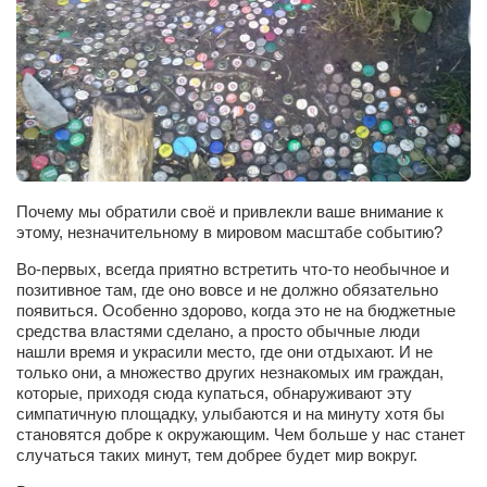
Артём Мяус
Александра Сокол
Барды
Владимир Айзенберг
Игорь Добровольский
Почему мы обратили своё и привлекли ваше внимание к
Ольга Козаченко
этому, незначительному в мировом масштабе событию?
Оксана Скоробагатская
Во-первых, всегда приятно встретить что-то необычное и
Александра Скорук
позитивное там, где оно вовсе и не должно обязательно
появиться. Особенно здорово, когда это не на бюджетные
Евгений Полюхович
средства властями сделано, а просто обычные люди
нашли время и украсили место, где они отдыхают. И не
Ольга Чикина
только они, а множество других незнакомых им граждан,
которые, приходя сюда купаться, обнаруживают эту
Бизнес-партнёры
симпатичную площадку, улыбаются и на минуту хотя бы
Здоровье
становятся добре к окружающим. Чем больше у нас станет
случаться таких минут, тем добрее будет мир вокруг.
Врач психиатр–нарколог Анплеев А.Б.