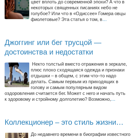
цвет вплоть до современной эпохи? А что в
Режиссёры
некоторых священных писаниях небо не
голубое? Или что в «Одиссее» Гомера овцы
Художники
фиолетовые? Эта статья о том, в
…
Надія Белокур
Анна Гидора
Джоггинг или бег трусцой —
Леонтий Костур
достоинства и недостатки
Римма Миленкова
Некто толстый вместо отражения в зеркале,
Ирина Проценко
плюс плохо сходящаяся одежда и признаки
отдышки – в общем, с этим что–то надо
Александр Садовский
делать. Самым первым из приходящих в
Сергей Степанов
голову и самым популярным видом
оздоровления считается бег. Может с него и начать путь
Анна Черненко
к здоровому и стройному долголетию? Возможно,
…
Марина Фенота
Гостиная
Коллекционер – это стиль жизни…
Он и Она
До недавнего времени в биографии известного