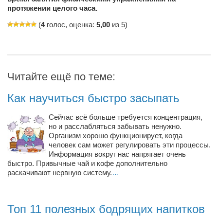
Косметологическое отделение КП Сумская
протяжении целого часа.
городская клиническая больница №4
(
4
голос, оценка:
5,00
из 5)
Оптика — Медтехника
Тенториум -центр независимых дистрибьюторов
Кафе, клубы, рестораны
Читайте ещё по теме:
«Винегрет» — демократичный ресторан
Как научиться быстро засыпать
«ЧАЙ — КАВА» магазин — кафе
Сейчас всё больше требуется концентрация,
Магазины
но и расслабляться забывать ненужно.
Организм хорошо функционирует, когда
«CYCLE GARAGE» — магазин велосипедов
человек сам может регулировать эти процессы.
Информация вокруг нас напрягает очень
«Книголюб» — супермаркет
быстро. Привычные чай и кофе дополнительно
Багетный двор
раскачивают нервную систему.
…
МАГАЗИН СТИХОВ НА ЗАКАЗ
«Павел» — магазин мужской одежды
Топ 11 полезных бодрящих напитков