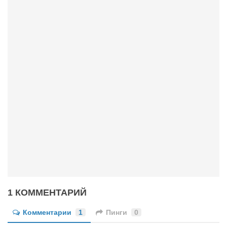
Конкурсы
Фестиваль. Конкурс «Колибри» 2017
Конкурс «Колибри» 2016
Конкурс «Колибри» 2015
Конкурс «Колибри» 2014
Литературный конкурс «Я люблю Украину»
Конкурс «Колибри — детям!» 2014
Конкурс «Колибри» 2013
Интервью
Афиша
Афиша Киев
1 КОММЕНТАРИЙ
Афиша Сумы
О нас
Комментарии
1
Пинги
0