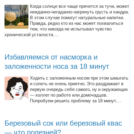
Туризм
Когда солнце все чаще прячется за тучи, может
«Траверс» — экипировочный центр
нежданно-негаданно нагрянуть грусть и хандра.
В этом случае помогут натуральные напитки.
Журналисты
Правда, редко кто из нас может похвалиться
тем, что никогда не испытывал чувство
Александр Гвоздик
хронической усталости.
…
Александр Кугук
Музыканты
Избавляемся от насморка и
Евгений Касьяненко
заложенности носа за 18 минут
Сергей Коноз
Ходить с заложенным носом при этом шмыгать
Денис Федченко
и сопеть не очень приятно. Это раздражает в
Звукорежиссёры
первую очередь себя самого, ну и окружающих
— коллег по работе или домочадцев.
Alfom Studio
Попробуем решить проблему за 18 минут.
…
Guitarproduction Studio
Писатели
Березовый сок или березовый квас
Поэты
— что полезней?