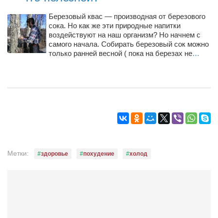
Режиссёры
Березовый квас — производная от березового
Художники
сока. Но как же эти природные напитки
воздействуют на наш организм? Но начнем с
Надія Белокур
самого начала. Собирать березовый сок можно
только ранней весной ( пока на березах не
…
Анна Гидора
Леонтий Костур
Римма Миленкова
Ирина Проценко
Александр Садовский
Сергей Степанов
Анна Черненко
Метки:
здоровье
похудение
холод
Марина Фенота
Гостиная
Он и Она