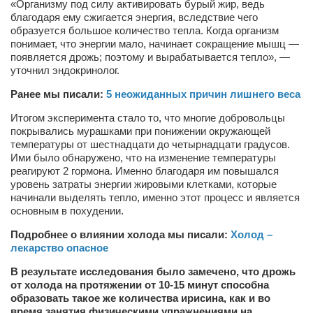
«Организму под силу активировать бурый жир, ведь
благодаря ему сжигается энергия, вследствие чего
Артём Мяус
образуется большое количество тепла. Когда организм
понимает, что энергии мало, начинает сокращение мышц —
Александра Сокол
появляется дрожь; поэтому и вырабатывается тепло», —
Барды
уточнил эндокринолог.
Владимир Айзенберг
Ранее мы писали:
5 неожиданных причин лишнего веса
Игорь Добровольский
Итогом эксперимента стало то, что многие добровольцы
покрывались мурашками при понижении окружающей
Ольга Козаченко
температуры от шестнадцати до четырнадцати градусов.
Ими было обнаружено, что на изменение температуры
Оксана Скоробагатская
реагируют 2 гормона. Именно благодаря им повышался
уровень затраты энергии жировыми клетками, которые
Александра Скорук
начинали выделять тепло, именно этот процесс и является
Евгений Полюхович
основным в похудении.
Ольга Чикина
Подробнее о влиянии холода мы писали:
Холод –
лекарство опасное
Бизнес-партнёры
В результате исследования было замечено, что дрожь
Здоровье
от холода на протяжении от 10-15 минут способна
образовать такое же количества ирисина, как и во
Врач психиатр–нарколог Анплеев А.Б.
время занятия физическими упражнениями на