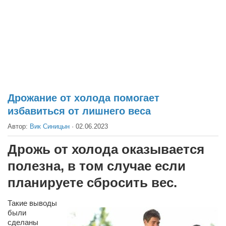
Театр
Архитектура
Кино
Техника
Общество
Факты
Дрожание от холода помогает
избавиться от лишнего веса
Выборы
Автор:
Вик Синицын
·
02.06.2023
Деньги
Традиции
Дрожь от холода оказывается
Опросы
полезна, в том случае если
Экология
планируете сбросить вес.
Здоровье
Такие выводы
были
Здоровый образ жизни
сделаны