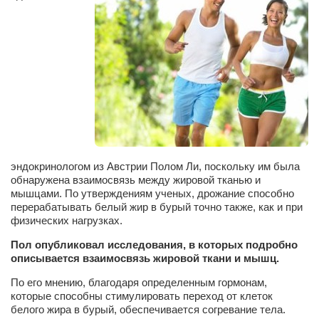
Сам себе доктор
Активный отдых
Курьезы
Досье
Арт-менеджеры
Лариса Ильченко
Орест Коваль
эндокринологом из Австрии Полом Ли, поскольку им была
Тамара Кубракова
обнаружена взаимосвязь между жировой тканью и
мышцами. По утверждениям ученых, дрожание способно
Елена Мельник
перерабатывать белый жир в бурый точно также, как и при
физических нагрузках.
Вера Паненко
Пол опубликовал исследования, в которых подробно
Семён Салатенко
описывается взаимосвязь жировой ткани и мышц.
Сергей Шепилов
По его мнению, благодаря определенным гормонам,
Актёры
которые способны стимулировать переход от клеток
белого жира в бурый, обеспечивается согревание тела.
Валентин Бурый