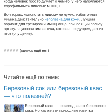
когда человек просто думает о чём-то, у него напрягаются
Косметологическое отделение КП Сумская
«профильные» лицевые мышцы.
городская клиническая больница №4
Во-вторых, «хлопотать лицом» не нужно: избыточная
Оптика — Медтехника
мимика действительно
неполезна для кожи
. Лучший
вариант для тренировки мышц лица, приносящий пользу —
Тенториум -центр независимых дистрибьюторов
артикуляционная гимнастика, которая предупреждает их
птоз (опущение).
Кафе, клубы, рестораны
«Винегрет» — демократичный ресторан
(оценок ещё нет)
«ЧАЙ — КАВА» магазин — кафе
Магазины
«CYCLE GARAGE» — магазин велосипедов
Читайте ещё по теме:
«Книголюб» — супермаркет
Березовый сок или березовый квас
Багетный двор
— что полезней?
МАГАЗИН СТИХОВ НА ЗАКАЗ
«Павел» — магазин мужской одежды
Березовый квас — производная от березового
сока. Но как же эти природные напитки