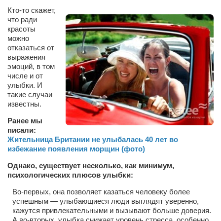
Сам себе доктор
Кто-то скажет,
что ради
Активный отдых
красоты
можно
Курьезы
отказаться от
Досье
выражения
эмоций, в том
Арт-менеджеры
числе и от
улыбки. И
Лариса Ильченко
такие случаи
известны.
Орест Коваль
Ранее мы
Тамара Кубракова
писали:
Жительница Британии не улыбалась 40 лет во
Елена Мельник
избежание появления морщин (фото)
Вера Паненко
Однако, существует несколько, как минимум,
Семён Салатенко
психологических плюсов улыбки:
Сергей Шепилов
Во-первых, она позволяет казаться человеку более
успешным — улыбающиеся люди выглядят уверенно,
Актёры
кажутся привлекательными и вызывают больше доверия.
А во-вторых, улыбка снижает уровень стресса, особенно,
Валентин Бурый