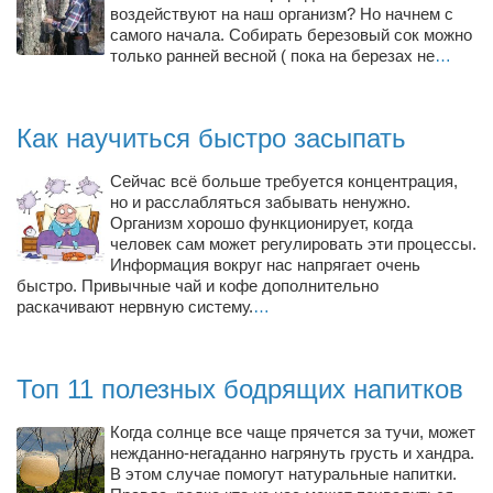
Туризм
воздействуют на наш организм? Но начнем с
самого начала. Собирать березовый сок можно
«Траверс» — экипировочный центр
только ранней весной ( пока на березах не
…
Журналисты
Александр Гвоздик
Как научиться быстро засыпать
Александр Кугук
Сейчас всё больше требуется концентрация,
Музыканты
но и расслабляться забывать ненужно.
Евгений Касьяненко
Организм хорошо функционирует, когда
человек сам может регулировать эти процессы.
Сергей Коноз
Информация вокруг нас напрягает очень
быстро. Привычные чай и кофе дополнительно
Денис Федченко
раскачивают нервную систему.
…
Звукорежиссёры
Alfom Studio
Топ 11 полезных бодрящих напитков
Guitarproduction Studio
Когда солнце все чаще прячется за тучи, может
Писатели
нежданно-негаданно нагрянуть грусть и хандра.
Поэты
В этом случае помогут натуральные напитки.