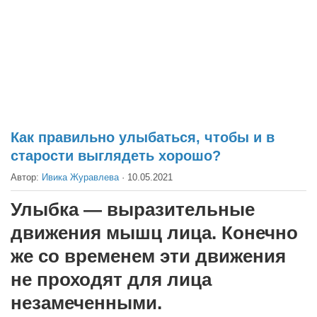
Театр
Архитектура
Кино
Техника
Общество
Факты
Как правильно улыбаться, чтобы и в
старости выглядеть хорошо?
Выборы
Автор:
Ивика Журавлева
·
10.05.2021
Деньги
Традиции
Улыбка — выразительные
Опросы
движения мышц лица. Конечно
Экология
же со временем эти движения
не проходят для лица
Здоровье
незамеченными.
Здоровый образ жизни