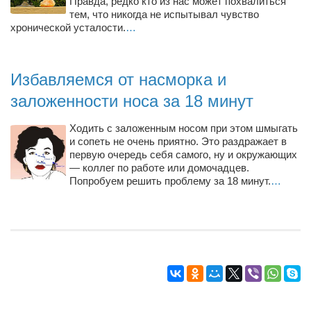
Правда, редко кто из нас может похвалиться
Режиссёры
тем, что никогда не испытывал чувство
хронической усталости.
…
Художники
Надія Белокур
Избавляемся от насморка и
Анна Гидора
заложенности носа за 18 минут
Леонтий Костур
Римма Миленкова
Ходить с заложенным носом при этом шмыгать
и сопеть не очень приятно. Это раздражает в
Ирина Проценко
первую очередь себя самого, ну и окружающих
— коллег по работе или домочадцев.
Александр Садовский
Попробуем решить проблему за 18 минут.
…
Сергей Степанов
Анна Черненко
Марина Фенота
Гостиная
Он и Она