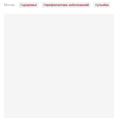
Конкурсы
Метки:
здоровье
профилактика заболеваний
улыбка
Фестиваль. Конкурс «Колибри» 2017
Конкурс «Колибри» 2016
Конкурс «Колибри» 2015
Конкурс «Колибри» 2014
Литературный конкурс «Я люблю Украину»
Конкурс «Колибри — детям!» 2014
Конкурс «Колибри» 2013
Интервью
Афиша
Афиша Киев
Афиша Сумы
О нас