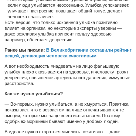
если люди улыбаются неосознанно. Улыбка успокаивает,
Артём Мяус
улучшает настроение, повышает общий тонус, делает
человека счастливее.
Александра Сокол
Есть версия, что только искренняя улыбка позитивно
влияет на организм, но некоторые эксперты уверены —
Барды
даже вежливая улыбка приносит пользу здоровью,
например, облегчает депрессию.
Владимир Айзенберг
Ранее мы писали:
Игорь Добровольский
В Великобритании составили рейтинг
вещей, делающих человека счастливым
Ольга Козаченко
А вот необходимость «надевать» на лицо фальшивую
Оксана Скоробагатская
улыбку плохо сказывается на здоровье, и человеку грозят
депрессия, повышение артериального давления, иммунные
Александра Скорук
расстройства.
Евгений Полюхович
Как же нужно улыбаться?
Ольга Чикина
— Во-первых, нужно улыбаться, а не хмуриться. Практика
показывает, что с возрастом на лице отпечатываются те
Бизнес-партнёры
эмоции, которые мы чаще всего испытываем. Поэтому
Здоровье
«добрые» морщинки бывают именно у добрых людей.
Врач психиатр–нарколог Анплеев А.Б.
В идеале нужно стараться мыслить позитивно — даже