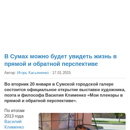
Театр
Архитектура
Кино
Техника
Общество
Факты
В Сумах можно будет увидеть жизнь в
прямой и обратной перспективе
Выборы
Автор:
Игорь Касьяненко
·
17.01.2015
Деньги
Традиции
Во вторник 20 января в Сумской городской галере
состоится официальное открытие выставки художника,
Опросы
поэта и философа Василия Клименко «Мои пленэры в
прямой и обратной перспективе».
Экология
По итогам
Здоровье
2013 года
Василий
Здоровый образ жизни
Клименко