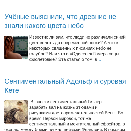
Конкурсы
Фестиваль. Конкурс «Колибри» 2017
Учёные выяснили, что древние не
Конкурс «Колибри» 2016
знали какого цвета небо
Конкурс «Колибри» 2015
Известно ли вам, что люди не различали синий
Конкурс «Колибри» 2014
цвет вплоть до современной эпохи? А что в
некоторых священных писаниях небо не
Литературный конкурс «Я люблю Украину»
голубое? Или что в «Одиссее» Гомера овцы
фиолетовые? Эта статья о том, в
…
Конкурс «Колибри — детям!» 2014
Конкурс «Колибри» 2013
Сентиментальный Адольф и суровая
Интервью
Кете
Афиша
Афиша Киев
В юности сентиментальный Гитлер
зарабатывал на жизнь этюдами и
Афиша Сумы
рисунками достопримечательностей Вены. Во
время Первой мировой, тот же
О нас
сентиментальный и мечтательный ефрейтор, в
окопах, между боями чиркал пейзажи Фландрии. В роковом