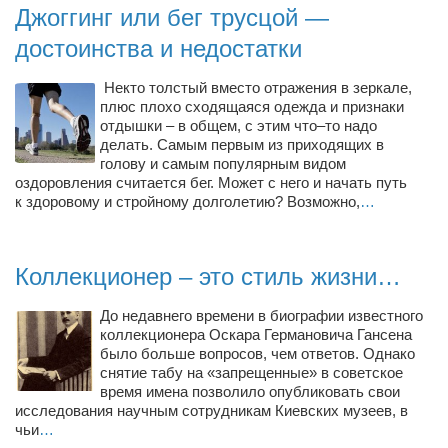
Джоггинг или бег трусцой —
Режиссёры
достоинства и недостатки
Художники
Надія Белокур
Некто толстый вместо отражения в зеркале,
плюс плохо сходящаяся одежда и признаки
Анна Гидора
отдышки – в общем, с этим что–то надо
делать. Самым первым из приходящих в
Леонтий Костур
голову и самым популярным видом
Римма Миленкова
оздоровления считается бег. Может с него и начать путь
к здоровому и стройному долголетию? Возможно,
…
Ирина Проценко
Александр Садовский
Коллекционер – это стиль жизни…
Сергей Степанов
Анна Черненко
До недавнего времени в биографии известного
коллекционера Оскара Германовича Гансена
Марина Фенота
было больше вопросов, чем ответов. Однако
снятие табу на «запрещенные» в советское
Гостиная
время имена позволило опубликовать свои
исследования научным сотрудникам Киевских музеев, в
Он и Она
чьи
…