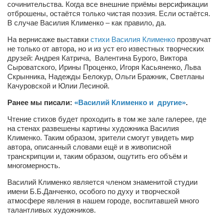
сочинительства. Когда все внешние приёмы версификации
отброшены, остаётся только чистая поэзия. Если остаётся.
Артём Мяус
В случае Василия Клименко – как правило, да.
Александра Сокол
На вернисаже выставки
стихи Василия Клименко
прозвучат
Барды
не только от автора, но и из уст его известных творческих
друзей: Андрея Катрича, Валентина Бурого, Виктора
Владимир Айзенберг
Сыроватского, Ирины Проценко, Игоря Касьяненко, Льва
Скрынника, Надежды Белокур, Ольги Бражник, Светланы
Игорь Добровольский
Качуровской и Юлии Лесиной.
Ольга Козаченко
Ранее мы писали:
«Василий Клименко и другие»
.
Оксана Скоробагатская
Чтение стихов будет проходить в том же зале галерее, где
на стенах развешены картины художника Василия
Александра Скорук
Клименко. Таким образом, зрители смогут увидеть мир
Евгений Полюхович
автора, описанный словами ещё и в живописной
транскрипции и, таким образом, ощутить его объём и
Ольга Чикина
многомерность.
Бизнес-партнёры
Василий Клименко является членом знаменитой студии
имени Б.Б.Данченко, особого по духу и творческой
Здоровье
атмосфере явления в нашем городе, воспитавшей много
Врач психиатр–нарколог Анплеев А.Б.
талантливых художников.