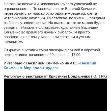
Косметологическое отделение КП Сумская
Но только поэзией и живописью круг его увлечений не
городская клиническая больница №4
ограничивается. По специальности Василий Клименко
переводчик с английского, по работе – редактор сайта
Оптика — Медтехника
исторического клуба им. Булатовича, по жизни — заядлый
рыбак и путешественник. На выставке также можно будет
Тенториум -центр независимых дистрибьюторов
увидеть пейзажные фотографии, сделанные Василием
Клименко во время его ночных рыбалок. И просто
пообщаться с этим уникальным светлым и умным
Кафе, клубы, рестораны
человеком.
«Винегрет» — демократичный ресторан
Открытие выставки «Мои пленэры в прямой и обратной
«ЧАЙ — КАВА» магазин — кафе
перспективе» начинается 20 января в 17.00.
Магазины
Интервью с Василием Клименко на АТС
«Василий
Клименко. Мир полон чудес»
«CYCLE GARAGE» — магазин велосипедов
Репортаж о выставке от Кристины Бондаренко ( ОГТРК)
«Книголюб» — супермаркет
Багетный двор
МАГАЗИН СТИХОВ НА ЗАКАЗ
«Павел» — магазин мужской одежды