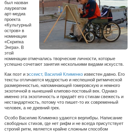
был назван
Сам себе доктор
лауреатом
Активный отдых
арт-медиа
проекта
Курьезы
«Культурный
остров» в
Досье
номинации
«Скрипка
Арт-менеджеры
Энгра». В
этой
Лариса Ильченко
номинации отмечались творческие личности, которые
Орест Коваль
успешно сочетают занятия несколькими видами искусств.
Тамара Кубракова
Как поэт и э
ссеист, Василий Клименко
известен давно. Его
тексты отличаются мудростью и неспешной ритмической
Елена Мельник
размеренностью, напоминающей гомеровскую и немного
экзотичной в нынешний клипово-постовый век. Однако
Вера Паненко
именно эта экзотичность и придаёт его стихам свежесть и
нестандартность, потому что пишет-то их современный
Семён Салатенко
человек, а не древний грек.
Сергей Шепилов
Особо Василию Клименко удаются верлибры. Написание
Актёры
свободных стихов, где нет рифм и не всегда присутствует
строгий ритм, является крайне сложным способом
Валентин Бурый