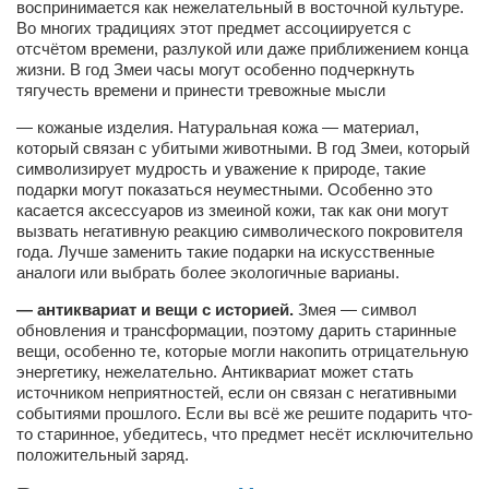
воспринимается как нежелательный в восточной культуре.
Косметологическое отделение КП Сумская
Во многих традициях этот предмет ассоциируется с
городская клиническая больница №4
отсчётом времени, разлукой или даже приближением конца
жизни. В год Змеи часы могут особенно подчеркнуть
Оптика — Медтехника
тягучесть времени и принести тревожные мысли
Тенториум -центр независимых дистрибьюторов
— кожаные изделия. Натуральная кожа — материал,
который связан с убитыми животными. В год Змеи, который
Кафе, клубы, рестораны
символизирует мудрость и уважение к природе, такие
подарки могут показаться неуместными. Особенно это
«Винегрет» — демократичный ресторан
касается аксессуаров из змеиной кожи, так как они могут
вызвать негативную реакцию символического покровителя
«ЧАЙ — КАВА» магазин — кафе
года. Лучше заменить такие подарки на искусственные
аналоги или выбрать более экологичные варианы.
Магазины
— антиквариат и вещи с историей.
Змея — символ
«CYCLE GARAGE» — магазин велосипедов
обновления и трансформации, поэтому дарить старинные
«Книголюб» — супермаркет
вещи, особенно те, которые могли накопить отрицательную
энергетику, нежелательно. Антиквариат может стать
Багетный двор
источником неприятностей, если он связан с негативными
событиями прошлого. Если вы всё же решите подарить что-
МАГАЗИН СТИХОВ НА ЗАКАЗ
то старинное, убедитесь, что предмет несёт исключительно
положительный заряд.
«Павел» — магазин мужской одежды