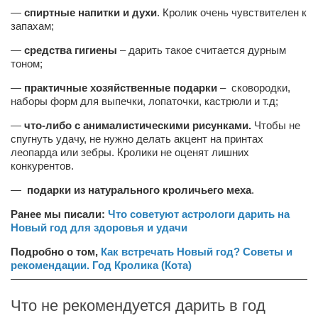
Конкурсы
—
спиртные напитки и духи
. Кролик очень чувствителен к
запахам;
Фестиваль. Конкурс «Колибри» 2017
—
средства гигиены
– дарить такое считается дурным
Конкурс «Колибри» 2016
тоном;
Конкурс «Колибри» 2015
—
практичные хозяйственные подарки
– сковородки,
Конкурс «Колибри» 2014
наборы форм для выпечки, лопаточки, кастрюли и т.д;
Литературный конкурс «Я люблю Украину»
—
что-либо с анималистическими рисунками.
Чтобы не
спугнуть удачу, не нужно делать акцент на принтах
Конкурс «Колибри — детям!» 2014
леопарда или зебры. Кролики не оценят лишних
конкурентов.
Конкурс «Колибри» 2013
—
подарки из натурального кроличьего меха
.
Интервью
Ранее мы писали:
Что советуют астрологи дарить на
Афиша
Новый год для здоровья и удачи
Афиша Киев
Подробно о том,
Как встречать Новый год? Советы и
рекомендации. Год Кролика (Кота)
Афиша Сумы
————————————————————————————
О нас
Что не рекомендуется дарить в год