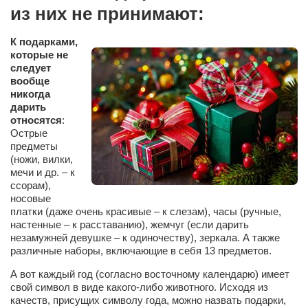
Сам себе доктор
из них не принимают:
Активный отдых
К подарками,
Курьезы
которые не
следует
Досье
вообще
никогда
Арт-менеджеры
дарить
относятся
:
Лариса Ильченко
Острые
предметы
Орест Коваль
(ножи, вилки,
Тамара Кубракова
мечи и др. – к
ссорам),
Елена Мельник
носовые
платки (даже очень красивые – к слезам), часы (ручные,
Вера Паненко
настенные – к расставанию), жемчуг (если дарить
незамужней девушке – к одиночеству), зеркала. А также
Семён Салатенко
различные наборы, включающие в себя 13 предметов.
Сергей Шепилов
А вот каждый год (согласно восточному календарю) имеет
Актёры
свой символ в виде какого-либо животного. Исходя из
качеств, присущих символу года, можно назвать подарки,
Валентин Бурый