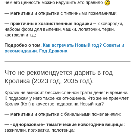
чем его ценность можно нарушить это правило
Режиссёры
—
магнитики и открытки
с типичными пожеланиями;
Художники
—
практичные хозяйственные подарки
– сковородки,
Надія Белокур
наборы форм для выпечки, чашки, лопаточки, терки,
Анна Гидора
кастрюли и т.д;
Леонтий Костур
Подробно о том,
Как встречать Новый год? Советы и
рекомендации. Год Дракона
Римма Миленкова
————————————————————————————
Ирина Проценко
Что не рекомендуется дарить в год
Александр Садовский
Кролика (2023 год, 2035 год).
Сергей Степанов
Кролик не выносит бессмысленной траты денег и времени.
Анна Черненко
К подаркам у него такое же отношение. Что же не приемлет
Кролик (Кот) в качестве подарка на Новый год?
Марина Фенота
—
магнитики и открытки
с банальными пожеланиями;
Гостиная
—
«одноразовые» тематические новогодние вещицы
:
Он и Она
зажигалки, прихватки, полотенца;