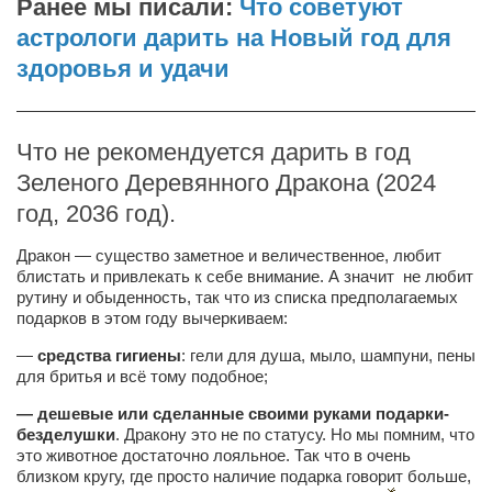
Туризм
Ранее мы писали:
Что советуют
астрологи дарить на Новый год для
«Траверс» — экипировочный центр
здоровья и удачи
Журналисты
————————————————————————————
Александр Гвоздик
Александр Кугук
Что не рекомендуется дарить в год
Зеленого Деревянного Дракона (2024
Музыканты
год, 2036 год).
Евгений Касьяненко
Дракон — существо заметное и величественное, любит
Сергей Коноз
блистать и привлекать к себе внимание. А значит не любит
Денис Федченко
рутину и обыденность, так что из списка предполагаемых
подарков в этом году вычеркиваем:
Звукорежиссёры
—
средства гигиены
: гели для душа, мыло, шампуни, пены
Alfom Studio
для бритья и всё тому подобное;
Guitarproduction Studio
— дешевые или сделанные своими руками подарки-
безделушки
. Дракону это не по статусу. Но мы помним, что
Писатели
это животное достаточно лояльное. Так что в очень
Поэты
близком кругу, где просто наличие подарка говорит больше,