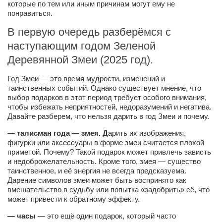
которые по тем или иным причинам могут ему не
понравиться.
Артём Мяус
В первую очередь разберёмся с
Александра Сокол
наступающим годом Зеленой
Барды
Деревянной Змеи (2025 год).
Владимир Айзенберг
Год Змеи — это время мудрости, изменений и
Игорь Добровольский
таинственных событий. Однако существует мнение, что
выбор подарков в этот период требует особого внимания,
Ольга Козаченко
чтобы избежать неприятностей, недоразумений и негатива.
Оксана Скоробагатская
Давайте разберем, что нельзя дарить в год Змеи и почему.
Александра Скорук
— талисман года — змея. Д
арить их изображения,
фигурки или аксессуары в форме змеи считается плохой
Евгений Полюхович
приметой. Почему? Такой подарок может привлечь зависть
и недоброжелательность. Кроме того, змея — существо
Ольга Чикина
таинственное, и её энергия не всегда предсказуема.
Бизнес-партнёры
Дарение символов змеи может быть воспринято как
вмешательство в судьбу или попытка «задобрить» её, что
Здоровье
может привести к обратному эффекту.
Врач психиатр–нарколог Анплеев А.Б.
— часы
— это ещё один подарок, который часто