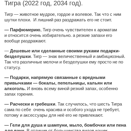
Тигра (2022 год, 2034 год).
Тигр — животное мудрое, гордое и волевое. Так что с ним
шутки плохи. И лишний раз раздражать его не стоит.
— Парфюмерию
, Тигр очень чувствителен к ароматам
и относится очень избирательно. а резкие запахи его
вообще раздражают.
—
Дешевые или сделанные своими руками подарки-
безделушки
. Тигр — знак величественный и амбициозный.
Так что различные мелочи и безделушки ему просто не по
статусу.
— Подарки, напрямую связанные с вредными
привычками — бокалы, пепельницы, кальян или
алкоголь.
И вновь всему виной резкий запах, особенно
запах горения.
— Расчески и гребешки
. Так случилось, что шесть Тигра
сама по себе очень красива и особого ухода не требует,
потому и аксессуары для неё его не привлекают.
— Гели для душа и шампуни, мыло, бомбочки или пена
для ванн
. В отличие от большинства видов кошек,