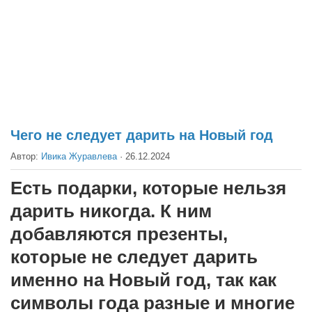
Театр
Архитектура
Кино
Техника
Общество
Факты
Чего не следует дарить на Новый год
Выборы
Автор:
Ивика Журавлева
·
26.12.2024
Деньги
Есть подарки, которые нельзя
Традиции
дарить никогда. К ним
Опросы
добавляются презенты,
Экология
которые не следует дарить
Здоровье
именно на Новый год, так как
Здоровый образ жизни
символы года разные и многие