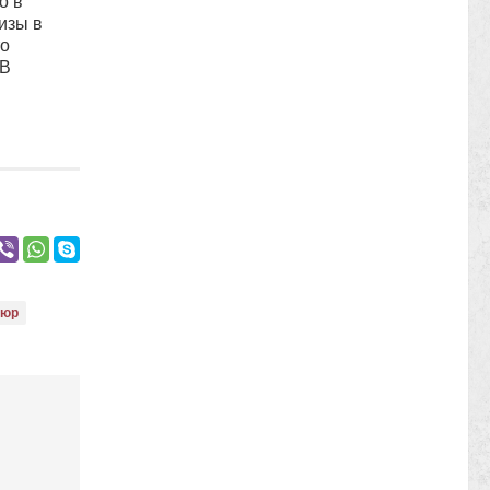
о в
изы в
то
 В
тюр