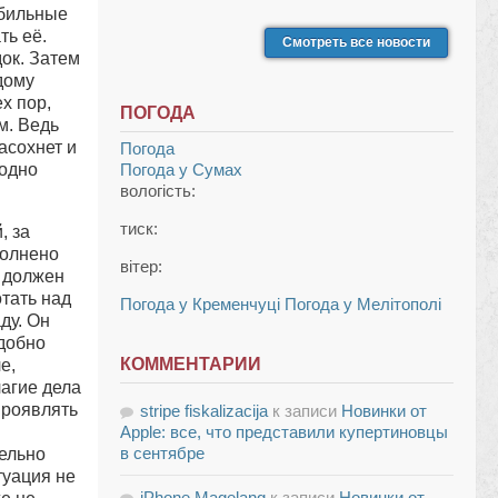
обильные
ть её.
Смотреть все новости
ок. Затем
дому
х пор,
ПОГОДА
м. Ведь
засохнет и
Погода
годно
Погода у
Сумах
вологість:
тиск:
, за
полнено
вітер:
н должен
тать над
Погода у Кременчуці
Погода у Мелітополі
ду. Он
одобно
КОММЕНТАРИИ
е,
лагие дела
проявлять
stripe fiskalizacija
к записи
Новинки от
Apple: все, что представили купертиновцы
в сентябре
тельно
туация не
iPhone Magelang
к записи
Новинки от