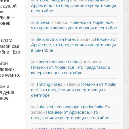
же не
Apple: все, что представили купертиновцы
За душой
в сентябре
ми
 души –
iconwin
к записи
Новинки от Apple: все,
ловек
что представили купертиновцы в сентябре
Belajar Analisa Forex
к записи
Новинки от
 блага
Apple: все, что представили купертиновцы
лагой сад
в сентябре
бнет. Его
sports massage on back
к записи
агой
Новинки от Apple: все, что представили
адовник
купертиновцы в сентябре
ое кем-то,
Trading Forex
к записи
Новинки от Apple:
ом и
все, что представили купертиновцы в
я душа,
сентябре
нное
Jaka jest cena wynajmu podnośnika?
к
записи
Новинки от Apple: все, что
представили купертиновцы в сентябре