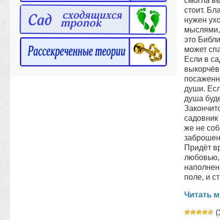
смогла вы
стоит. Бл
нужен ухо
мыслями,
это Библи
может спа
Если в са
выкорчёвы
посаженны
души. Есл
душа буд
Закончитс
садовник
же не соб
заброшен
Придёт в
любовью, 
наполненн
поле, и с
Читать м
(