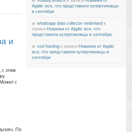
voditelj brodice
к записи
Новинки от
Apple: все, что представили купертиновцы
в сентябре
whatsapp data collector nederland
к
записи
Новинки от Apple: все, что
представили купертиновцы в сентябре
ва и
ssd hosting
к записи
Новинки от Apple:
все, что представили купертиновцы в
сентябре
 с этим
ву
 Может с
ьгия». По