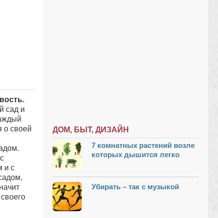
вость.
й сад и
Каждый
я о своей
ДОМ, БЫТ, ДИЗАЙН
7 комнатных растений возле
адом.
которых дышится легко
 с
 и с
садом,
Убирать – так с музыкой
значит
 своего