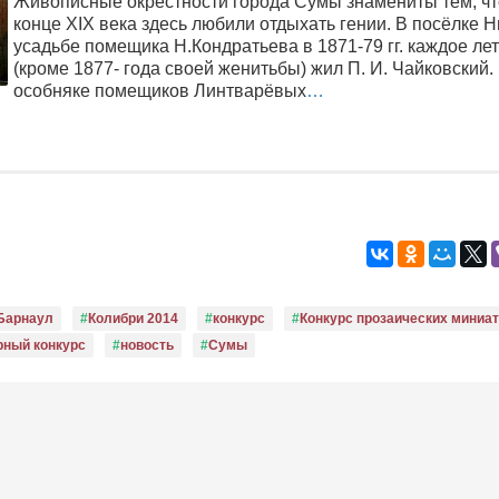
Живописные окрестности города Сумы знамениты тем, чт
конце XIX века здесь любили отдыхать гении. В посёлке Н
усадьбе помещика Н.Кондратьева в 1871-79 гг. каждое ле
(кроме 1877- года своей женитьбы) жил П. И. Чайковский.
особняке помещиков Линтварёвых
…
Барнаул
Колибри 2014
конкурс
Конкурс прозаических миниа
рный конкурс
новость
Сумы