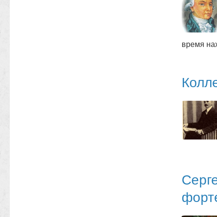
время нах
Колл
Серг
форте