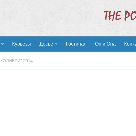
Курьезы
Досье
Гостиная
Он и Она
Конк
"КОЛИБРИ" 2014