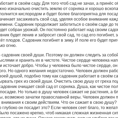
аботает в своём саду. Для того чтоб сад не зачах, а принёс 
но изначально очистить землю от сорняка и хорошо вскопа
полнится кислородом и будет более благоприятна для посад
начинает засаживать свой сад, уделяя особое внимание каж
семени. Садовник продолжает заботиться о своём саде до те
удет собран урожай. Он постоянно работает над своим садо
вник будет ленив и забросит свой сад, то сад его погибнет, 
ёт плодов. Садовник погибнет в зиму. И поле его будет при
ко огню.
 садовник своей души. Поэтому он должен следить за собой
слями и хранить их в чистоте. Чистое сердце человека на
 источает добро. Чтобы у человека было чистое сердце, о
ого. Но одного желания недостаточно. Человек должен рабо
воей душой, подобно тому как садовник работает в своём са
рвать грех из своей души. Очистить свою душу от греха п
 садовник очищает свой сад от сорняка. Душа, как чистое пол
 посадке. Но только в душу человек сажает не растения, а б
ы, возможно зачатки православной веры. Человек должен 
 внимания к своим действиям. Что он сажает в свою душу?
 глубоко он посадит это? Если человек сеет благо, то жела
было посажено крепко, чтоб никакая сложная жизненная си