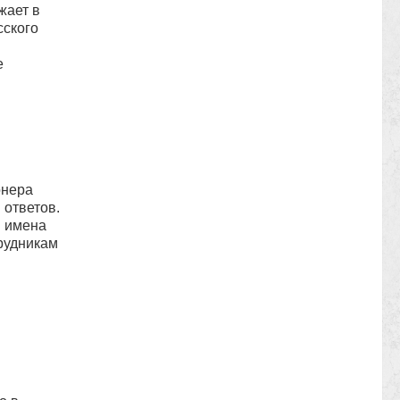
жает в
сского
е
онера
 ответов.
я имена
рудникам