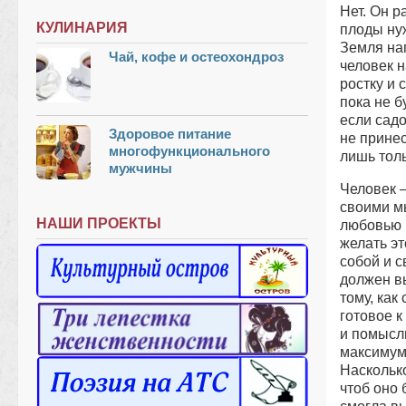
Нет. Он р
КУЛИНАРИЯ
плоды нуж
Земля на
Чай, кофе и остеохондроз
человек 
ростку и 
пока не б
если садо
Здоровое питание
не принес
многофункционального
лишь толь
мужчины
Человек –
своими мы
НАШИ ПРОЕКТЫ
любовью и
желать эт
собой и с
должен вы
тому, как
готовое к
и помысл
максимум
Насколько
чтоб оно 