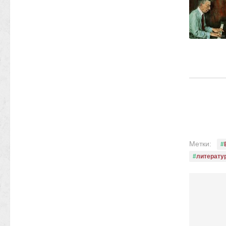
Метки:
литерату