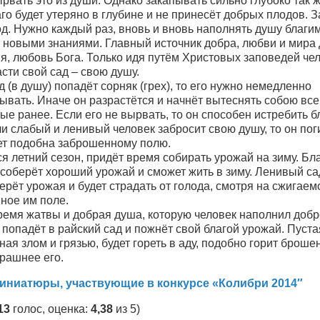
рвать это из души. Однако закапывать сильно глубоко так 
аго будет утеряно в глубине и не принесёт добрых плодов. 
д. Нужно каждый раз, вновь и вновь наполнять душу благи
 новыми знаниями. Главный источник добра, любви и мира
я, любовь Бога. Только идя путём Христовых заповедей че
сти свой сад – свою душу.
д (в душу) попадёт сорняк (грех), то его нужно немедленно
вать. Иначе он разрастётся и начнёт вытеснять собою все
е ранее. Если его не вырвать, то он способен истребить б
и слабый и ленивый человек забросит свою душу, то он поги
ет подобна заброшенному полю.
я летний сезон, придёт время собирать урожай на зиму. Бл
 соберёт хороший урожай и сможет жить в зиму. Ленивый с
ерёт урожая и будет страдать от голода, смотря на сжигаем
ное им поле.
ремя жатвы и добрая душа, которую человек наполнил добр
попадёт в райский сад и пожнёт свой благой урожай. Пуста
ая злом и грязью, будет гореть в аду, подобно горит броше
трашнее его.
иниатюры, участвующие в конкурсе «Колибри 2014″
13
голос, оценка:
4,38
из 5)