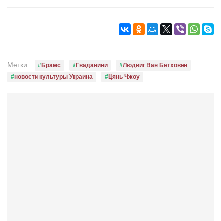
Метки:
Брамс
Гваданини
Людвиг Ван Бетховен
новости культуры Украина
Цянь Чжоу