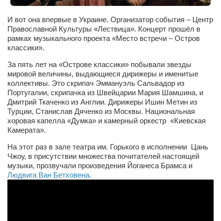
Туризм
«Траверс» — экипировочный центр
И вот она впервые в Украине. Организатор события – Центр
Православной Культуры «Лествица». Концерт прошёл в
Журналисты
рамках музыкального проекта «Место встречи – Остров
классики».
Александр Гвоздик
За пять лет на «Острове классики» побывали звезды
Александр Кугук
мировой величины, выдающиеся дирижеры и именитые
Музыканты
коллективы. Это скрипач Эммануэль Сальвадор из
Португалии, скрипачка из Швейцарии Мария Шамшина, и
Евгений Касьяненко
Дмитрий Ткаченко из Англии. Дирижеры Ишин Метин из
Турции, Станислав Дяченко из Москвы. Национальная
Сергей Коноз
хоровая капелла «Думка» и камерный оркестр «Киевская
Камерата».
Денис Федченко
На этот раз в зале театра им. Горького в исполнении Цань
Звукорежиссёры
Чжоу, в присутствии множества почитателей настоящей
Alfom Studio
музыки, прозвучали произведения Йоганеса Брамса и
Людвига Ван Бетховена.
Guitarproduction Studio
Писатели
Поэты