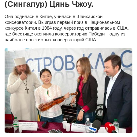
(Сингапур) Цянь Чжоу.
Сам себе доктор
Активный отдых
Она родилась в Китае, училась в Шанхайской
консерватории. Выиграв первый приз в Национальном
Курьезы
конкурсе Китая в 1984 году, через год отправилась в США,
где блестяще окончила консерваторию Пибоди – одну из
Досье
наиболее престижных консерваторий США.
Арт-менеджеры
Лариса Ильченко
Орест Коваль
Тамара Кубракова
Елена Мельник
Вера Паненко
Семён Салатенко
Сергей Шепилов
Актёры
Валентин Бурый