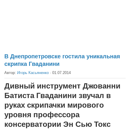
Театр
Архитектура
Кино
Техника
Общество
Факты
В Днепропетровске гостила уникальная
скрипка Гваданини
Выборы
Автор:
Игорь Касьяненко
·
01.07.2014
Деньги
Традиции
Дивный инструмент Джованни
Опросы
Батиста Гваданини звучал в
Экология
руках скрипачки мирового
уровня профессора
Здоровье
консерватории Эн Сью Токс
Здоровый образ жизни