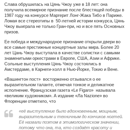
Слава обрушилась на Цянь Чжоу уже в 18 лет: она
Артём Мяус
получила всемирное признание после блестящей победы в
1987 году на конкурсе Маргерит Лонг-Жака Тибо в Париже.
Александра Сокол
Ломая все стереотипы в 50-летней истории конкурса, Цянь
Чжоу выиграла не только Гран-при, но и все пять Основных
Барды
призов.
Владимир Айзенберг
Ее победа и международное признание открыли двери во
все самые престижные концертные залы мира. Более 20
Игорь Добровольский
лет Цань Чжоу выступала в качестве солистки с самыми
Ольга Козаченко
знаменитыми оркестрами в Европе, США, Азии и Африке.
Сольные выступления Цянь Чжоу состоялись в
Оксана Скоробагатская
Амстердаме, в Карнеги-холл в Нью-Йорке, Токио и Вене.
Александра Скорук
«Вашингтон пост» восторженно отзывался о ее
выразительном таланте, отмечая тонкое и деликатное
Евгений Полюхович
исполнение. Французская газета «Le Figaro» называла
«великим художником». А издание «Ла Nazione» во
Ольга Чикина
Флоренции отметило, что
Бизнес-партнёры
«её выступление было вдохновенным, мощным,
Здоровье
выразительным и техничным до кончиков ногтей.
Её назвали поэтом в этимологическом значении,
Врач психиатр–нарколог Анплеев А.Б.
потому что она, та, кто создаёт красоту и