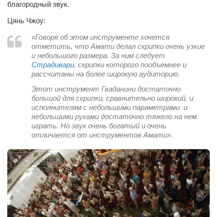
Конкурсы
благородный звук.
Фестиваль. Конкурс «Колибри» 2017
Цянь Чжоу:
Конкурс «Колибри» 2016
«Говоря об этом инструменте хочется
отметить, что Амати делал скрипки очень узкие
Конкурс «Колибри» 2015
и небольшого размера. За ним следует
Страдивари
, скрипки которого пообъемнее и
Конкурс «Колибри» 2014
рассчитаны на более широкую аудиторию.
Литературный конкурс «Я люблю Украину»
Этот инструмент Гваданини достаточно
большой для скрипки, сравнительно широкий, и
Конкурс «Колибри — детям!» 2014
исполнителям с небольшими параметрами и
Конкурс «Колибри» 2013
небольшими руками достаточно тяжело на нем
играть. Но звук очень богатый и очень
Интервью
отличается от инструментов Амати».
Афиша
Афиша Киев
Афиша Сумы
О нас