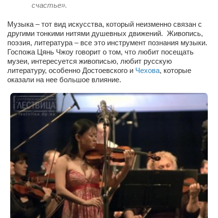
счастье».
Косметологическое отделение КП Сумская
городская клиническая больница №4
Музыка – тот вид искусства, который неизменно связан с
Оптика — Медтехника
другими тонкими нитями душевных движений. Живопись,
поэзия, литература – все это инструмент познания музыки.
Тенториум -центр независимых дистрибьюторов
Госпожа Цянь Чжоу говорит о том, что любит посещать
музеи, интересуется живописью, любит русскую
литературу, особенно Достоевского и
Чехова
, которые
Кафе, клубы, рестораны
оказали на нее большое влияние.
«Винегрет» — демократичный ресторан
«ЧАЙ — КАВА» магазин — кафе
Магазины
«CYCLE GARAGE» — магазин велосипедов
«Книголюб» — супермаркет
Багетный двор
МАГАЗИН СТИХОВ НА ЗАКАЗ
«Павел» — магазин мужской одежды