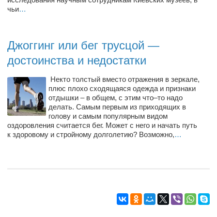
Туризм
чьи
…
«Траверс» — экипировочный центр
Журналисты
Джоггинг или бег трусцой —
Александр Гвоздик
достоинства и недостатки
Александр Кугук
Некто толстый вместо отражения в зеркале,
Музыканты
плюс плохо сходящаяся одежда и признаки
Евгений Касьяненко
отдышки – в общем, с этим что–то надо
делать. Самым первым из приходящих в
Сергей Коноз
голову и самым популярным видом
оздоровления считается бег. Может с него и начать путь
Денис Федченко
к здоровому и стройному долголетию? Возможно,
…
Звукорежиссёры
Alfom Studio
Guitarproduction Studio
Писатели
Поэты