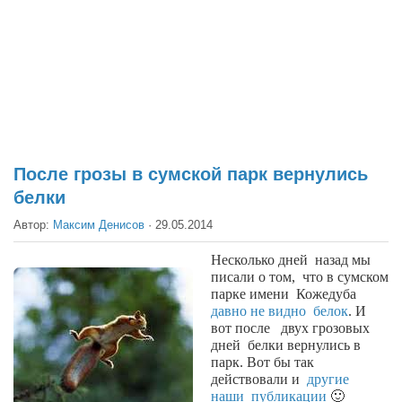
Театр
Архитектура
Кино
Техника
Общество
Факты
После грозы в сумской парк вернулись
белки
Выборы
Автор:
Максим Денисов
·
29.05.2014
Деньги
Традиции
Несколько дней
назад мы
писали о том,
что в сумском
Опросы
парке имени
Кожедуба
давно не видно
белок
. И
Экология
вот после
двух грозовых
дней
белки вернулись в
Здоровье
парк. Вот бы так
действовали и
другие
Здоровый образ жизни
наши
публикации
🙂