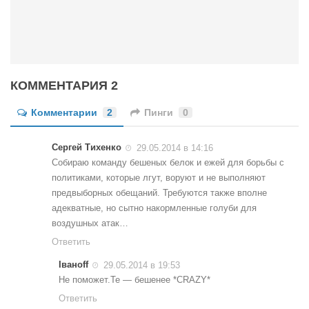
Конкурсы
Фестиваль. Конкурс «Колибри» 2017
Конкурс «Колибри» 2016
Конкурс «Колибри» 2015
КОММЕНТАРИЯ 2
Конкурс «Колибри» 2014
Комментарии
2
Пинги
0
Литературный конкурс «Я люблю Украину»
Конкурс «Колибри — детям!» 2014
Сергей Тихенко
29.05.2014 в 14:16
Собираю команду бешеных белок и ежей для борьбы с
Конкурс «Колибри» 2013
политиками, которые лгут, воруют и не выполняют
Интервью
предвыборных обещаний. Требуются также вполне
адекватные, но сытно накормленные голуби для
Афиша
воздушных атак…
Афиша Киев
Ответить
Афиша Сумы
Iваноff
29.05.2014 в 19:53
Не поможет.Те — бешенее *CRAZY*
О нас
Ответить