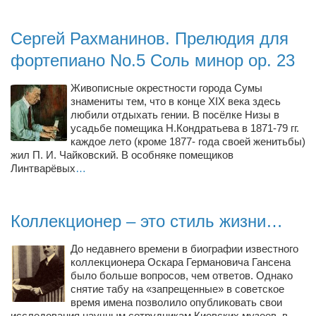
Косметологическое отделение КП Сумская
городская клиническая больница №4
Сергей Рахманинов. Прелюдия для
Оптика — Медтехника
фортепиано No.5 Соль минор op. 23
Тенториум -центр независимых дистрибьюторов
Живописные окрестности города Сумы
знамениты тем, что в конце XIX века здесь
Кафе, клубы, рестораны
любили отдыхать гении. В посёлке Низы в
усадьбе помещика Н.Кондратьева в 1871-79 гг.
«Винегрет» — демократичный ресторан
каждое лето (кроме 1877- года своей женитьбы)
«ЧАЙ — КАВА» магазин — кафе
жил П. И. Чайковский. В особняке помещиков
Линтварёвых
…
Магазины
«CYCLE GARAGE» — магазин велосипедов
Коллекционер – это стиль жизни…
«Книголюб» — супермаркет
Багетный двор
До недавнего времени в биографии известного
коллекционера Оскара Германовича Гансена
МАГАЗИН СТИХОВ НА ЗАКАЗ
было больше вопросов, чем ответов. Однако
снятие табу на «запрещенные» в советское
«Павел» — магазин мужской одежды
время имена позволило опубликовать свои
исследования научным сотрудникам Киевских музеев, в