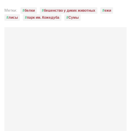
Режиссёры
Метки:
белки
бешенство у диких животных
ежи
Художники
лисы
парк им. Кожедуба
Сумы
Надія Белокур
Анна Гидора
Леонтий Костур
Римма Миленкова
Ирина Проценко
Александр Садовский
Сергей Степанов
Анна Черненко
Марина Фенота
Гостиная
Он и Она