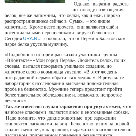
Сам себе доктор
Однако,
выразив
радость
по
поводу возвращения
Активный отдых
белок, всё же напомним,
что белки, как и ежи, широко
распространившиеся сейчас в
Сумах, – это дикие
Курьезы
животные.
Кроме всего прочего,
они являются ещё и
потенциальными переносчиками
вируса бешенства.
Досье
Сегодня
URA.RU
сообщило, что в Перми в Балатовском
парке белка укусила мужчину.
Арт-менеджеры
«Подробности истории рассказали участники группы
Лариса Ильченко
«ВКонтакте» «Мой город-Пермь». Любитель белок, по их
Орест Коваль
словам,
пытался покормить умильное создание, но
животное своего кормильца укусило. «В этот же день
Тамара Кубракова
пострадавший пермяк обратился к медикам. В результате
лабораторных исследований выявлена положительная
Елена Мельник
проба на бешенство. Мужчине теперь предстоит пройти
более тщательное обследование и, возможно, непростое
Вера Паненко
лечение»»
Семён Салатенко
Так же известны случаи заражения при укусах ежей
, хотя
наиболее опасными
являются лисы и енотовидные собаки.
Сергей Шепилов
Надо помнить, что
дикие животные
при заражении
становятся
ласковыми на вид
.
Бешенство
у них на первой
Актёры
стадии
начинает, как правило, выражаться в исключительно
пассивном, прирученном поведении без инстинкта
Валентин Бурый