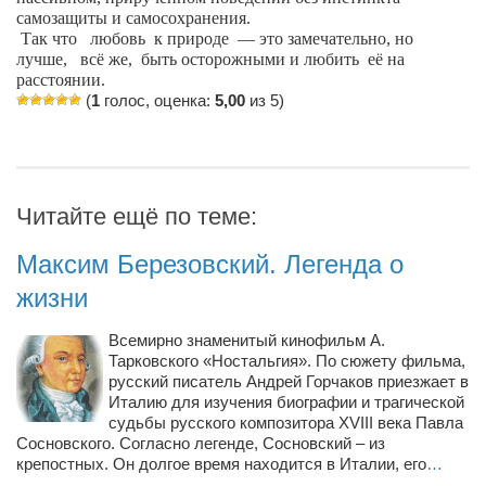
самозащиты и самосохранения.
Артём Мяус
Так что
любовь
к природе — это замечательно, но
лучше,
всё же,
быть осторожными и любить
её на
Александра Сокол
расстоянии.
(
1
голос, оценка:
5,00
из 5)
Барды
Владимир Айзенберг
Игорь Добровольский
Читайте ещё по теме:
Ольга Козаченко
Оксана Скоробагатская
Максим Березовский. Легенда о
Александра Скорук
жизни
Евгений Полюхович
Всемирно знаменитый кинофильм А.
Ольга Чикина
Тарковского «Ностальгия». По сюжету фильма,
русский писатель Андрей Горчаков приезжает в
Бизнес-партнёры
Италию для изучения биографии и трагической
судьбы русского композитора XVIII века Павла
Здоровье
Сосновского. Согласно легенде, Сосновский – из
крепостных. Он долгое время находится в Италии, его
…
Врач психиатр–нарколог Анплеев А.Б.