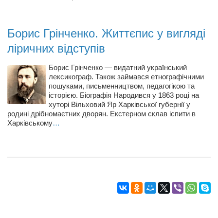
Борис Грінченко. Життєпис у вигляді
ліричних відступів
Борис Грінченко — видатний український
лексикограф. Також займався етнографічними
пошуками, письменництвом, педагогікою та
історією. Біографія Народився у 1863 році на
хуторі Вільховий Яр Харківської губернії у
родині дрібномаєтних дворян. Екстерном склав іспити в
Харківському
…