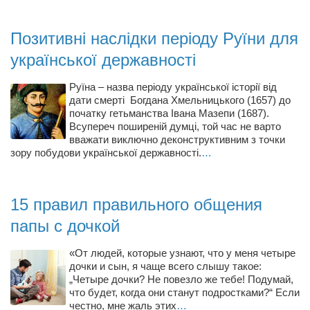
Позитивні наслідки періоду Руїни для
української державності
Руїна – назва періоду української історії від
дати смерті Богдана Хмельницького (1657) до
початку гетьманства Івана Мазепи (1687).
Всупереч поширеній думці, той час не варто
вважати виключно деконструктивним з точки
зору побудови української державності.
…
15 правил правильного общения
папы с дочкой
«От людей, которые узнают, что у меня четыре
дочки и сын, я чаще всего слышу такое:
„Четыре дочки? Не повезло же тебе! Подумай,
что будет, когда они станут подростками?“ Если
честно, мне жаль этих
…