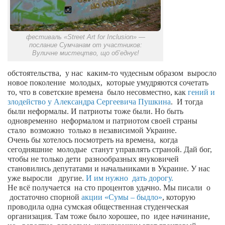
Сам себе доктор
Активный отдых
фестиваль «Street Art for Inclusion» —
Курьезы
послание Сумчанам от участников:
Вуличне мистецтво, що об’еднує!
Досье
обстоятельства,
у нас
каким-то чудесным образом
выросло
Арт-менеджеры
новое поколение
молодых,
которые умудряются сочетать
то, что в советские времена
Лариса Ильченко
было несовместно, как
гений и
злодейство у Александра Сергеевича Пушкина
.
И тогда
Орест Коваль
были неформалы. И патриоты тоже были. Но быть
одновременно
неформалом и патриотом своей страны
Тамара Кубракова
стало
возможно
только в независимой Украине.
Очень бы хотелось посмотреть на времена,
когда
Елена Мельник
сегодняшние
молодые
станут управлять страной. Дай бог,
Вера Паненко
чтобы не только дети
разнообразных януковичей
становились депутатами и начальниками в Украине. У нас
Семён Салатенко
уже выросли
другие.
И им нужно
дать дорогу.
Не всё получается
на сто процентов удачно. Мы писали
о
Сергей Шепилов
достаточно спорной
акции «Сумы – быдло»
, которую
проводила одна сумская общественная студенческая
Актёры
организация. Там тоже было хорошее, по
идее начинание,
Валентин Бурый