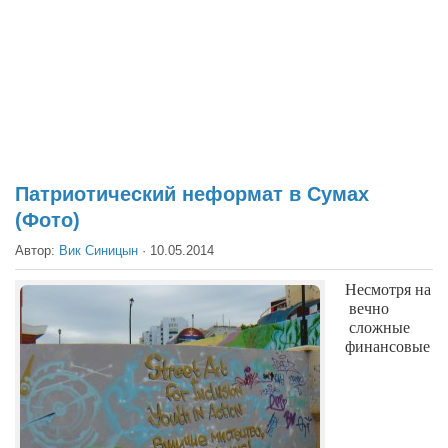
Театр
Архитектура
Кино
Техника
Общество
Факты
Патриотический неформат в Сумах
(Фото)
Выборы
Автор:
Вик Синицын
·
10.05.2014
Деньги
Традиции
Несмотря на
вечно
Опросы
сложные
финансовые
Экология
Здоровье
Здоровый образ жизни