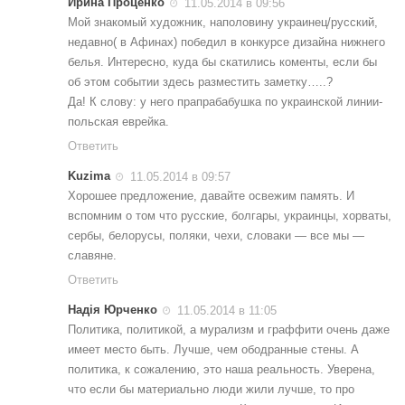
Ирина Проценко
11.05.2014 в 09:56
Мой знакомый художник, наполовину украинец/русский,
недавно( в Афинах) победил в конкурсе дизайна нижнего
белья. Интересно, куда бы скатились коменты, если бы
об этом событии здесь разместить заметку…..?
Да! К слову: у него прапрабабушка по украинской линии-
польская еврейка.
Ответить
Kuzima
11.05.2014 в 09:57
Хорошее предложение, давайте освежим память. И
вспомним о том что русские, болгары, украинцы, хорваты,
сербы, белорусы, поляки, чехи, словаки — все мы —
славяне.
Ответить
Надія Юрченко
11.05.2014 в 11:05
Политика, политикой, а мурализм и граффити очень даже
имеет место быть. Лучше, чем ободранные стены. А
политика, к сожалению, это наша реальность. Уверена,
что если бы материально люди жили лучше, то про