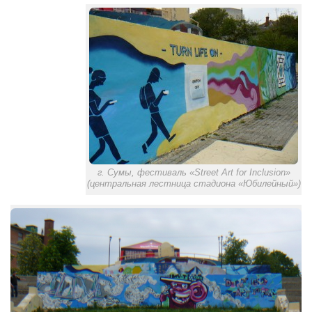
Режиссёры
Художники
Надія Белокур
Анна Гидора
Леонтий Костур
Римма Миленкова
Ирина Проценко
Александр Садовский
г. Сумы, фестиваль «Street Art for Inclusion»
(центральная лестница стадиона «Юбилейный»)
Сергей Степанов
Анна Черненко
Марина Фенота
Гостиная
Он и Она