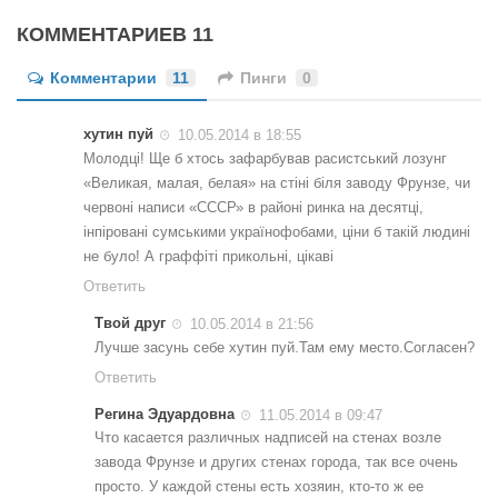
КОММЕНТАРИЕВ 11
Комментарии
11
Пинги
0
хутин пуй
10.05.2014 в 18:55
Молодці! Ще б хтось зафарбував расистський лозунг
«Великая, малая, белая» на стіні біля заводу Фрунзе, чи
червоні написи «СССР» в районі ринка на десятці,
інпіровані сумськими українофобами, ціни б такій людині
не було! А граффіті прикольні, цікаві
Ответить
Твой друг
10.05.2014 в 21:56
Лучше засунь себе хутин пуй.Там ему место.Согласен?
Ответить
Регина Эдуардовна
11.05.2014 в 09:47
Что касается различных надписей на стенах возле
завода Фрунзе и других стенах города, так все очень
просто. У каждой стены есть хозяин, кто-то ж ее