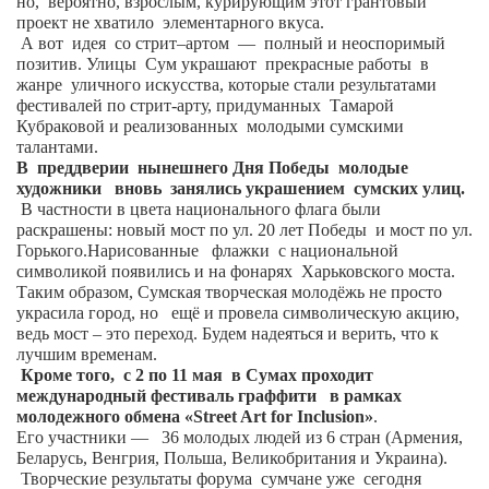
но,
вероятно, взрослым, курирующим этот грантовый
проект не хватило
элементарного вкуса.
Артём Мяус
А вот
идея
со стрит–артом
—
полный и неоспоримый
позитив. Улицы
Сум украшают
прекрасные работы
в
Александра Сокол
жанре
уличного искусства, которые стали результатами
фестивалей по стрит-арту, придуманных
Тамарой
Барды
Кубраковой и реализованных
молодыми сумскими
Владимир Айзенберг
талантами.
В преддверии нынешнего Дня Победы молодые
Игорь Добровольский
художники вновь занялись украшением сумских улиц.
В частности в цвета национального флага были
Ольга Козаченко
раскрашены: новый мост по ул. 20 лет Победы
и мост по ул.
Горького.Нарисованные
флажки
с национальной
Оксана Скоробагатская
символикой появились и на фонарях
Харьковского моста.
Александра Скорук
Таким образом, Сумская творческая молодёжь не просто
украсила город, но
ещё и провела символическую акцию,
Евгений Полюхович
ведь мост – это переход. Будем надеяться и верить, что к
лучшим временам.
Ольга Чикина
Кроме того, с 2 по 11 мая в Сумах проходит
международный фестиваль граффити в рамках
Бизнес-партнёры
молодежного обмена «Street Art for Inclusion»
.
Здоровье
Его участники —
36 молодых людей из 6 стран (Армения,
Беларусь, Венгрия, Польша, Великобритания и Украина).
Врач психиатр–нарколог Анплеев А.Б.
Творческие результаты форума
сумчане уже
сегодня