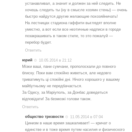
устанавливал, а значит и должен за ней следить. Не
хочешь следить ты (ну в смысле хозяин стены) — очень
быстро найдутся другие желающие похозяйничать!
На лестницах стадиона гаффити выглядят вполне
уместно, а вот если все неэтичные надписи в городе
позакрашивать в таком стиле, то это пожалуй —
перебор будет.
Ответить
юрий
10.05.2014 в 21:12
Мізки ваші, пани сумчани, прополоскали до повного
блиску. Поки вам спокійно живеться, але недовго
триватимуть ці спокійні дні. Нічого хорошого у вашому
майбутньому не передбачається.
За Одесу, за Маріуполь, за Донбас доведеться
відповідати! За безмозкі голови також.
Ответить
общество трезвости
11.05.2014 в 07:04
Цинизм в наше время зашкаливает! — кричат о
единстве и в тоже время путем насилия и физического