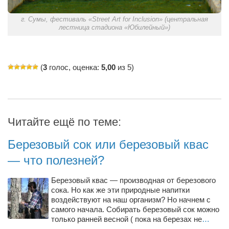
Конкурсы
г. Сумы, фестиваль «Street Art for Inclusion» (центральная
Фестиваль. Конкурс «Колибри» 2017
лестница стадиона «Юбилейный»)
Конкурс «Колибри» 2016
Конкурс «Колибри» 2015
(
3
голос, оценка:
5,00
из 5)
Конкурс «Колибри» 2014
Литературный конкурс «Я люблю Украину»
Конкурс «Колибри — детям!» 2014
Читайте ещё по теме:
Конкурс «Колибри» 2013
Интервью
Березовый сок или березовый квас
— что полезней?
Афиша
Афиша Киев
Березовый квас — производная от березового
сока. Но как же эти природные напитки
Афиша Сумы
воздействуют на наш организм? Но начнем с
самого начала. Собирать березовый сок можно
О нас
только ранней весной ( пока на березах не
…