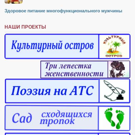
Режиссёры
Здоровое питание многофункционального мужчины
Художники
Надія Белокур
НАШИ ПРОЕКТЫ
Анна Гидора
Леонтий Костур
Римма Миленкова
Ирина Проценко
Александр Садовский
Сергей Степанов
Анна Черненко
Марина Фенота
Гостиная
Он и Она