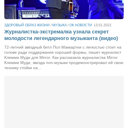
Сам себе доктор
Активный отдых
Курьезы
ЗДОРОВЫЙ ОБРАЗ ЖИЗНИ
/
МУЗЫКА
/
ОК НОВОСТИ
13.01.2022
Журналистка-экстремалка узнала секрет
Досье
молодости легендарного музыканта (видео)
Арт-менеджеры
72-летний звёздный битл Пол Маккартни с легкостью стоит на
голове ради поддержания хорошей формы, пишет журналист
Лариса Ильченко
Клемми Муди для Mirror. Как рассказала журналистка Mirror
Орест Коваль
Клемми Муди, звезда поп-музыки продемонстрировал ей свою
технику стойки на...
Тамара Кубракова
Елена Мельник
Вера Паненко
Семён Салатенко
Сергей Шепилов
Актёры
Валентин Бурый