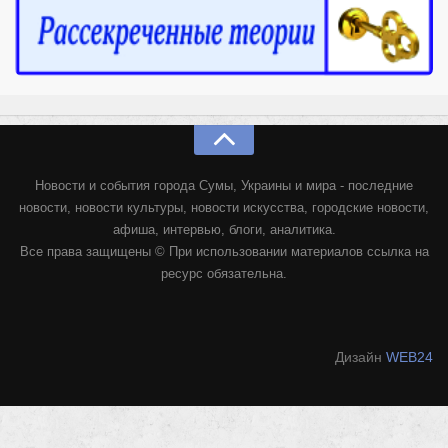
Конкурсы
Фестиваль. Конкурс «Колибри» 2017
Конкурс «Колибри» 2016
Конкурс «Колибри» 2015
Конкурс «Колибри» 2014
Литературный конкурс «Я люблю Украину»
Новости и события города Сумы, Украины и мира - последние
Конкурс «Колибри — детям!» 2014
новости, новости культуры, новости искусства, городские новости,
афиша, интервью, блоги, аналитика.
Конкурс «Колибри» 2013
Все права защищены © При использовании материалов ссылка на
Интервью
ресурс обязательна.
Афиша
Афиша Киев
Дизайн
WEB24
Афиша Сумы
О нас