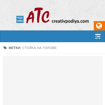
Select
События
МЕТКИ:
СТОЙКА НА ГОЛОВЕ
Арт-креатив
Музыка
Живопись
Литература
Поэзия
Проза
Фотоискусство