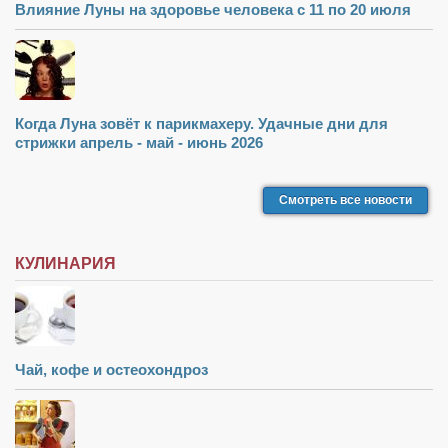
Туризм
Влияние Луны на здоровье человека с 11 по 20 июля
«Траверс» — экипировочный центр
Журналисты
Александр Гвоздик
Когда Луна зовёт к парикмахеру. Удачные дни для
Александр Кугук
стрижки апрель - май - июнь 2026
Музыканты
Евгений Касьяненко
Смотреть все новости
Сергей Коноз
КУЛИНАРИЯ
Денис Федченко
Звукорежиссёры
Alfom Studio
Guitarproduction Studio
Чай, кофе и остеохондроз
Писатели
Поэты