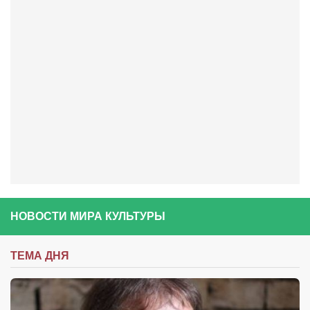
Артём Мяус
Александра Сокол
Барды
Владимир Айзенберг
Игорь Добровольский
Ольга Козаченко
Оксана Скоробагатская
Александра Скорук
Евгений Полюхович
НОВОСТИ МИРА КУЛЬТУРЫ
Ольга Чикина
Бизнес-партнёры
ТЕМА ДНЯ
Здоровье
Врач психиатр–нарколог Анплеев А.Б.