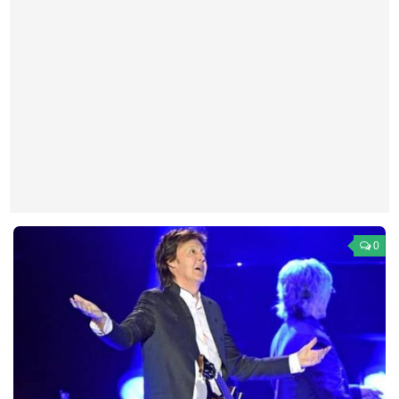
Театр
Архитектура
Кино
Техника
Общество
Факты
Выборы
Деньги
0
Традиции
Опросы
Экология
Здоровье
Здоровый образ жизни