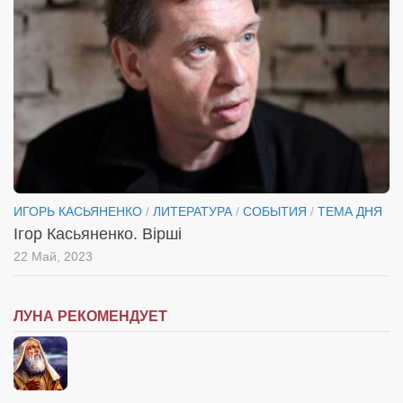
Косметологическое отделение КП Сумская
городская клиническая больница №4
Оптика — Медтехника
Тенториум -центр независимых дистрибьюторов
Кафе, клубы, рестораны
«Винегрет» — демократичный ресторан
«ЧАЙ — КАВА» магазин — кафе
ИГОРЬ КАСЬЯНЕНКО
/
ЛИТЕРАТУРА
/
СОБЫТИЯ
/
ТЕМА ДНЯ
Магазины
Ігор Касьяненко. Вірші
«CYCLE GARAGE» — магазин велосипедов
22 Май, 2023
«Книголюб» — супермаркет
Багетный двор
ЛУНА РЕКОМЕНДУЕТ
МАГАЗИН СТИХОВ НА ЗАКАЗ
«Павел» — магазин мужской одежды