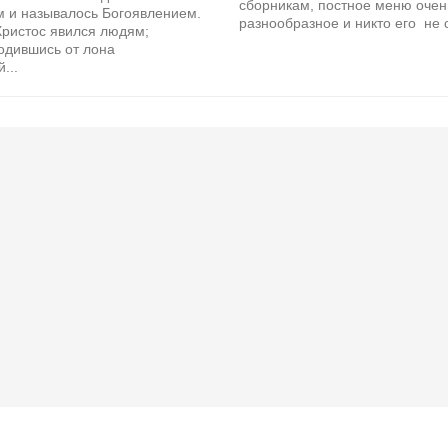
сборникам, постное меню очен
м и называлось Богоявлением.
разнообразное и никто его не с
Христос явился людям;
одившись от лона
...