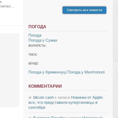
ь
читал...
Смотреть все новости
ПОГОДА
Погода
Погода у
Сумах
вологість:
тиск:
вітер:
Погода у Кременчуці
Погода у Мелітополі
КОММЕНТАРИИ
bitcoin cash
к записи
Новинки от Apple:
все, что представили купертиновцы в
сентябре
European Traveler
к записи
Новинки от