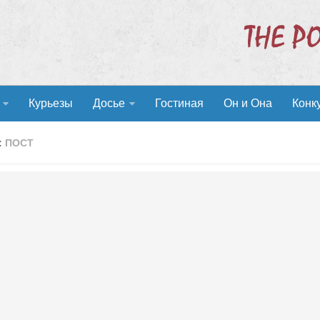
Курьезы
Досье
Гостиная
Он и Она
Конк
:
ПОСТ