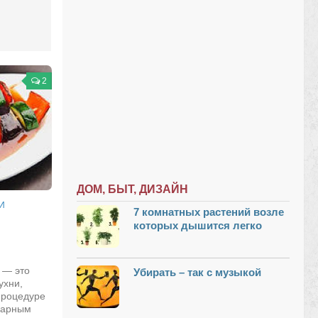
2
ДОМ, БЫТ, ДИЗАЙН
И
7 комнатных растений возле
которых дышится легко
 — это
Убирать – так с музыкой
ухни,
процедуре
нарным