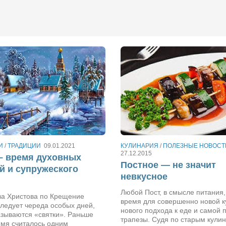
И
/
ТРАДИЦИИ
09.01.2021
КУЛИНАРИЯ
/
ПОЛЕЗНЫЕ НОВОСТ
27.12.2015
– время духовных
Постное — не значит
й и супружеского
невкусное
Любой Пост, в смысле питания,
ва Христова по Крещение
время для совершенно новой к
ледует череда особых дней,
нового подхода к еде и самой 
азываются «святки». Раньше
трапезы. Судя по старым кули
емя считалось одним