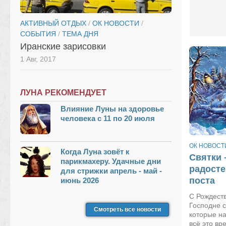
АКТИВНЫЙ ОТДЫХ
/
ОК НОВОСТИ
/
СОБЫТИЯ
/
ТЕМА ДНЯ
Иранские зарисовки
1 Авг, 2017
ЛУНА РЕКОМЕНДУЕТ
Влияние Луны на здоровье
человека с 11 по 20 июля
ОК НОВОСТ
Когда Луна зовёт к
Святки 
парикмахеру. Удачные дни
радосте
для стрижки апрель - май -
поста
июнь 2026
С Рождест
Господне с
Смотреть все новости
которые н
всё это вр