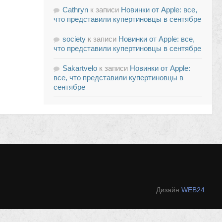
Cathryn
к записи
Новинки от Apple: все,
что представили купертиновцы в сентябре
society
к записи
Новинки от Apple: все,
что представили купертиновцы в сентябре
Sakartvelo
к записи
Новинки от Apple:
все, что представили купертиновцы в
сентябре
Дизайн
WEB24