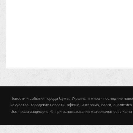
Новости и события города Сумы, Украины и мира - последние новос
искусства, городские новости, афиша, интервью, блоги, аналитика.
Все права защищены © При использовании материалов ссылка на 