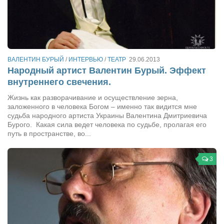
Туризм
«Траверс» — экипировочный центр
Журналисты
Александр Гвоздик
ВАЛЕНТИН БУРЫЙ
/
ИНТЕРВЬЮ
/
ТЕАТР
29.06.2013
Александр Кугук
Народный артист Валентин Бурый. Эффект
внутреннего свечения.
Музыканты
Жизнь как разворачивание и осуществление зерна,
Евгений Касьяненко
заложенного в человека Богом – именно так видится мне
судьба народного артиста Украины Валентина Дмитриевича
Сергей Коноз
Бурого. Какая сила ведет человека по судьбе, пролагая его
Денис Федченко
путь в пространстве, во...
Звукорежиссёры
3
Alfom Studio
Guitarproduction Studio
Писатели
Поэты