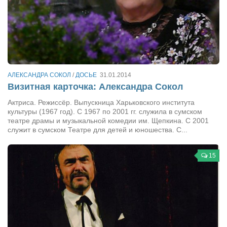
Косметологическое отделение КП Сумская
городская клиническая больница №4
Оптика — Медтехника
Тенториум -центр независимых дистрибьюторов
АЛЕКСАНДРА СОКОЛ
/
ДОСЬЕ
31.01.2014
Кафе, клубы, рестораны
Визитная карточка: Александра Сокол
«Винегрет» — демократичный ресторан
Актриса. Режиссёр. Выпускница Харьковского института
«ЧАЙ — КАВА» магазин — кафе
культуры (1967 год). С 1967 по 2001 гг. служила в сумском
театре драмы и музыкальной комедии им. Щепкина. С 2001
Магазины
служит в сумском Театре для детей и юношества. С...
«CYCLE GARAGE» — магазин велосипедов
15
«Книголюб» — супермаркет
Багетный двор
МАГАЗИН СТИХОВ НА ЗАКАЗ
«Павел» — магазин мужской одежды