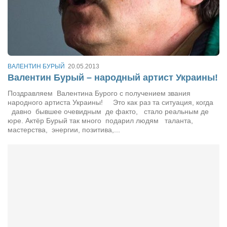
Режиссёры
Художники
Надія Белокур
Анна Гидора
ВАЛЕНТИН БУРЫЙ
20.05.2013
Леонтий Костур
Валентин Бурый – народный артист Украины!
Римма Миленкова
Поздравляем Валентина Бурого с получением звания
народного артиста Украины! Это как раз та ситуация, когда
Ирина Проценко
давно бывшее очевидным де факто, стало реальным де
юре. Актёр Бурый так много подарил людям таланта,
Александр Садовский
мастерства, энергии, позитива,...
Сергей Степанов
Анна Черненко
Марина Фенота
Гостиная
Он и Она