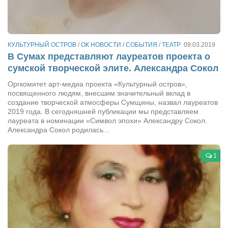
Сам себе доктор
Активный отдых
Курьезы
КУЛЬТУРНЫЙ ОСТРОВ
/
ОК НОВОСТИ
/
СОБЫТИЯ
/
ТЕАТР
09.03.2019
В Сумах представляют лауреатов проекта о
Досье
сумской творческой элите. Александра Сокол
Арт-менеджеры
Оргкомитет арт-медиа проекта «Культурный остров»,
посвященного людям, внесшим значительный вклад в
Лариса Ильченко
создание творческой атмосферы Сумщины, назвал лауреатов
Орест Коваль
2019 года. В сегодняшней публикации мы представляем
лауреата в номинации «Символ эпохи» Александру Сокол.
Тамара Кубракова
Александра Сокол родилась...
Елена Мельник
1
Вера Паненко
Семён Салатенко
Сергей Шепилов
Актёры
Валентин Бурый