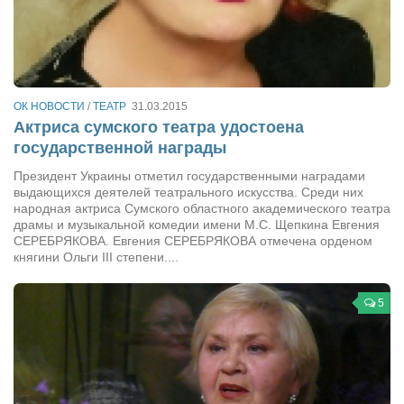
Артём Мяус
Александра Сокол
Барды
ОК НОВОСТИ
/
ТЕАТР
31.03.2015
Владимир Айзенберг
Актриса сумского театра удостоена
государственной награды
Игорь Добровольский
Президент Украины отметил государственными наградами
Ольга Козаченко
выдающихся деятелей театрального искусства. Среди них
Оксана Скоробагатская
народная актриса Сумского областного академического театра
драмы и музыкальной комедии имени М.С. Щепкина Евгения
Александра Скорук
СЕРЕБРЯКОВА. Евгения СЕРЕБРЯКОВА отмечена орденом
княгини Ольги III степени....
Евгений Полюхович
Ольга Чикина
5
Бизнес-партнёры
Здоровье
Врач психиатр–нарколог Анплеев А.Б.