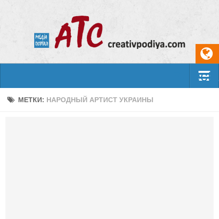
Select
События
МЕТКИ:
НАРОДНЫЙ АРТИСТ УКРАИНЫ
Арт-креатив
Музыка
Живопись
Литература
Поэзия
Проза
Фотоискусство