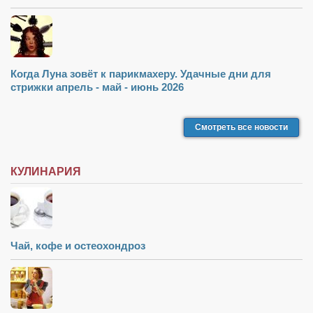
Туризм
«Траверс» — экипировочный центр
Журналисты
Александр Гвоздик
Когда Луна зовёт к парикмахеру. Удачные дни для
стрижки апрель - май - июнь 2026
Александр Кугук
Музыканты
Смотреть все новости
Евгений Касьяненко
Сергей Коноз
КУЛИНАРИЯ
Денис Федченко
Звукорежиссёры
Alfom Studio
Чай, кофе и остеохондроз
Guitarproduction Studio
Писатели
Поэты