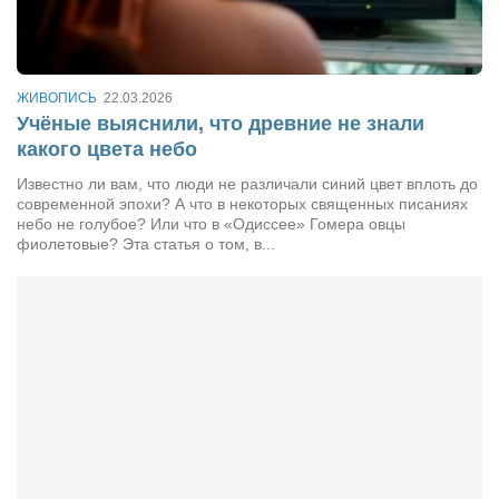
Сам себе доктор
Активный отдых
Курьезы
ЖИВОПИСЬ
22.03.2026
Учёные выяснили, что древние не знали
Досье
какого цвета небо
Арт-менеджеры
Известно ли вам, что люди не различали синий цвет вплоть до
современной эпохи? А что в некоторых священных писаниях
Лариса Ильченко
небо не голубое? Или что в «Одиссее» Гомера овцы
Орест Коваль
фиолетовые? Эта статья о том, в...
Тамара Кубракова
Елена Мельник
Вера Паненко
Семён Салатенко
Сергей Шепилов
Актёры
Валентин Бурый