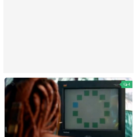
Театр
Архитектура
Кино
Техника
Общество
Факты
Выборы
Деньги
4
Традиции
Опросы
Экология
Здоровье
Здоровый образ жизни