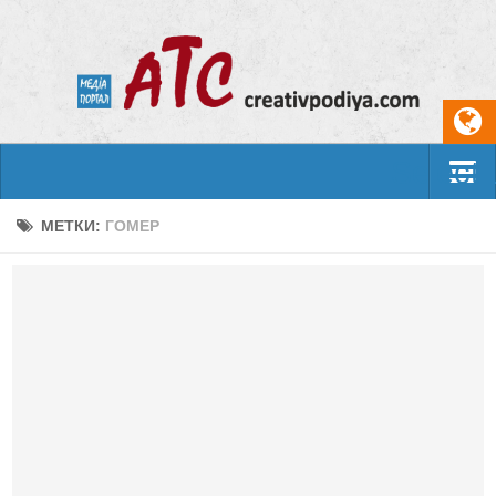
Select
События
МЕТКИ:
ГОМЕР
Арт-креатив
Музыка
Живопись
Литература
Поэзия
Проза
Фотоискусство