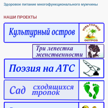
Режиссёры
Здоровое питание многофункционального мужчины
Художники
НАШИ ПРОЕКТЫ
Надія Белокур
Анна Гидора
Леонтий Костур
Римма Миленкова
Ирина Проценко
Александр Садовский
Сергей Степанов
Анна Черненко
Марина Фенота
Гостиная
Он и Она