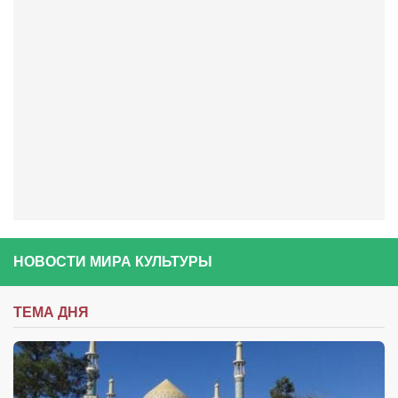
Артём Мяус
Александра Сокол
Барды
Владимир Айзенберг
Игорь Добровольский
Ольга Козаченко
Оксана Скоробагатская
Александра Скорук
НОВОСТИ МИРА КУЛЬТУРЫ
Евгений Полюхович
Ольга Чикина
ТЕМА ДНЯ
Бизнес-партнёры
Здоровье
Врач психиатр–нарколог Анплеев А.Б.