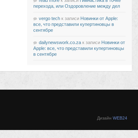
read more
к записи
Гимнастика в точке
перехода, или Оздоровление между дел
vergo tech
к записи
Новинки от Apple:
все, что представили купертиновцы в
сентябре
dailynewswork.co.za
к записи
Новинки от
Apple: все, что представили купертиновцы
в сентябре
Дизайн
WEB24