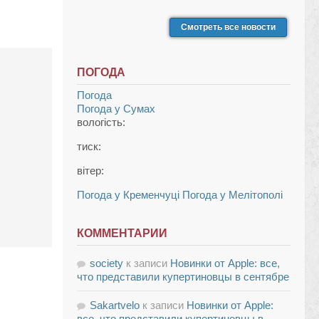
Смотреть все новости
ПОГОДА
Погода
Погода у
Сумах
вологість:
тиск:
вітер:
Погода у Кременчуці
Погода у Мелітополі
КОММЕНТАРИИ
society
к записи
Новинки от Apple: все,
что представили купертиновцы в сентябре
Sakartvelo
к записи
Новинки от Apple:
все, что представили купертиновцы в