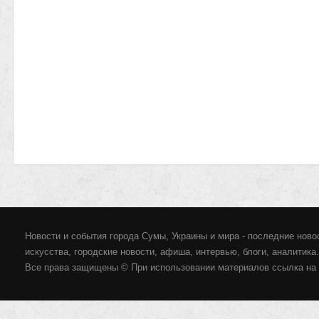
Новости и события города Сумы, Украины и мира - последние новос
искусства, городские новости, афиша, интервью, блоги, аналитика.
Все права защищены © При использовании материалов ссылка на 