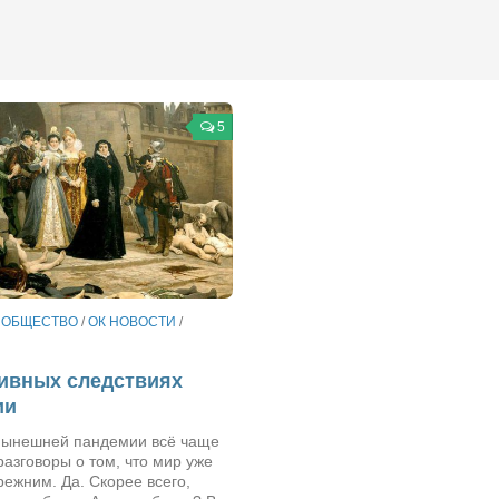
5
/
ОБЩЕСТВО
/
ОК НОВОСТИ
/
ивных следствиях
ии
нынешней пандемии всё чаще
азговоры о том, что мир уже
режним. Да. Скорее всего,