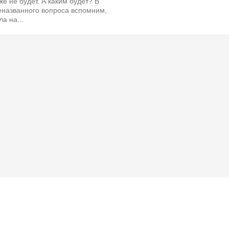
е не будет. А каким будет? В
еназванного вопроса вспомним,
а на...