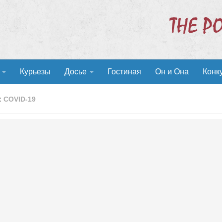
Курьезы
Досье
Гостиная
Он и Она
Конк
:
COVID-19