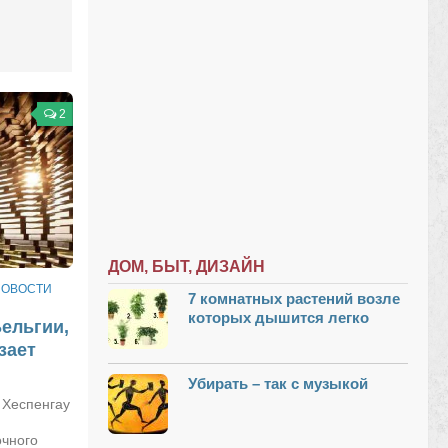
2
ДОМ, БЫТ, ДИЗАЙН
НОВОСТИ
7 комнатных растений возле
которых дышится легко
ельгии,
зает
Убирать – так с музыкой
 Хеспенгау
очного