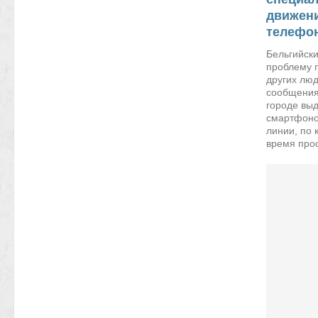
движени
телефо
Бельгийск
проблему 
других люд
сообщения
городе вы
смартфоно
линии, по 
время прос