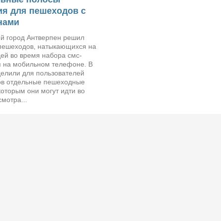
я для пешеходов с
нами
ий город Антверпен решил
пешеходов, натыкающихся на
ей во время набора смс-
 на мобильном телефоне. В
делили для пользователей
в отдельные пешеходные
которым они могут идти во
мотра...