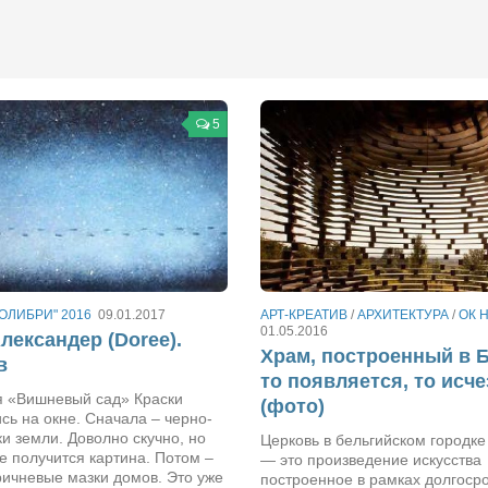
5
ОЛИБРИ" 2016
09.01.2017
АРТ-КРЕАТИВ
/
АРХИТЕКТУРА
/
ОК 
01.05.2016
лександер (Doree).
Храм, построенный в Б
в
то появляется, то исче
 «Вишневый сад» Краски
(фото)
сь на окне. Сначала – черно-
и земли. Доволно скучно, но
Церковь в бельгийском городке
не получится картина. Потом –
— это произведение искусства
ричневые мазки домов. Это уже
построенное в рамках долгоср