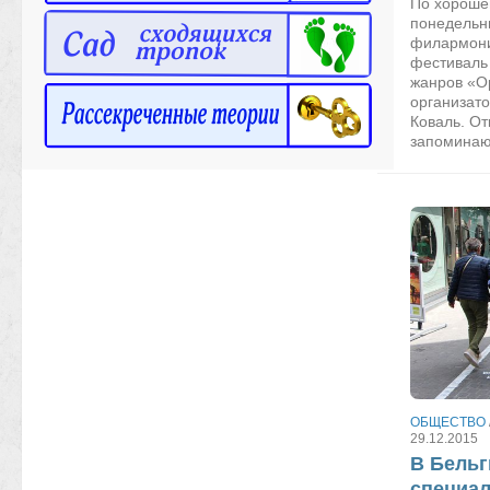
По хороше
понедельни
филармони
фестиваль 
жанров «О
организат
Коваль. От
запоминаю
ОБЩЕСТВО
29.12.2015
В Бель
специа