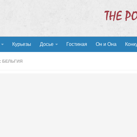
Курьезы
Досье
Гостиная
Он и Она
Конк
:
БЕЛЬГИЯ