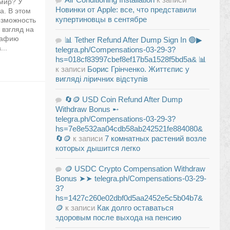
мир? У
Новинки от Apple: все, что представили
а. В этом
купертиновцы в сентябре
озможность
 взгляд на
рафию
📊 Tether Refund After Dump Sign In 🟢▶
...
telegra.ph/Compensations-03-29-3?
hs=018cf83997cbef8ef17b5a1528f5bd5a& 📊
к записи
Борис Грінченко. Життєпис у
вигляді ліричних відступів
🔄🪙 USD Coin Refund After Dump
Withdraw Bonus ➸
telegra.ph/Compensations-03-29-3?
hs=7e8e532aa04cdb58ab242521fe884080&
🔄🪙
к записи
7 комнатных растений возле
которых дышится легко
🪙 USDC Crypto Compensation Withdraw
Bonus ➤➤ telegra.ph/Compensations-03-29-
3?
hs=1427c260e02dbf0d5aa2452e5c5b04b7&
🪙
к записи
Как долго оставаться
здоровым после выхода на пенсию