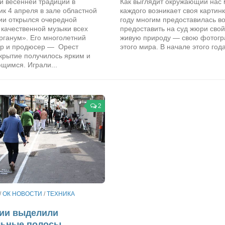
й весенней традиции в
Как выглядит окружающий нас 
к 4 апреля в зале областной
каждого возникает своя картинк
и открылся очередной
году многим предоставилась в
качественной музыки всех
предоставить на суд жюри свой
рганум». Его многолетний
живую природу — свою фотог
ор и продюсер — Орест
этого мира. В начале этого года
крытие получилось ярким и
щимся. Играли...
2
/
ОК НОВОСТИ
/
ТЕХНИКА
гии выделили
льные полосы