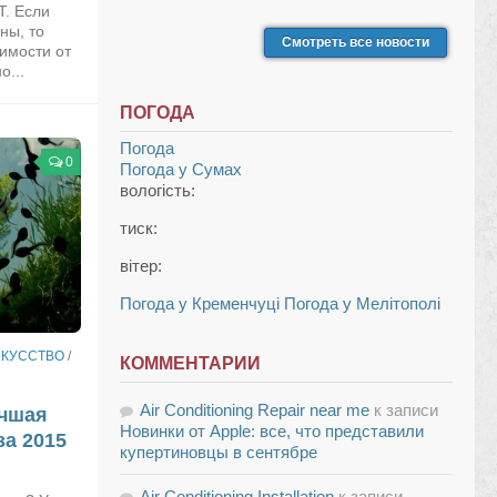
T. Если
ны, то
Смотреть все новости
симости от
о...
ПОГОДА
Погода
0
Погода у
Сумах
вологість:
тиск:
вітер:
Погода у Кременчуці
Погода у Мелітополі
КУССТВО
/
КОММЕНТАРИИ
Air Conditioning Repair near me
к записи
учшая
Новинки от Apple: все, что представили
а 2015
купертиновцы в сентябре
Air Conditioning Installation
к записи