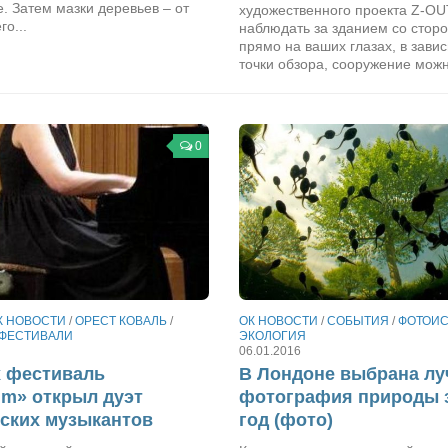
. Затем мазки деревьев – от
художественного проекта Z-OU
го...
наблюдать за зданием со сторо
прямо на ваших глазах, в зави
точки обзора, сооружение можн
0
К НОВОСТИ
/
ОРЕСТ КОВАЛЬ
/
ОК НОВОСТИ
/
СОБЫТИЯ
/
ФОТОИС
ФЕСТИВАЛИ
ЭКОЛОГИЯ
06.01.2016
х фестиваль
В Лондоне выбрана л
m» открыл дуэт
фотография природы з
ских музыкантов
год (фото)