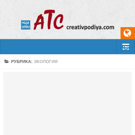
Select
События
РУБРИКА:
ЭКОЛОГИЯ
Арт-креатив
Музыка
Живопись
Литература
Поэзия
Проза
Фотоискусство