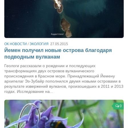
Режиссёры
Художники
Надія Белокур
Анна Гидора
Леонтий Костур
ОК НОВОСТИ
/
ЭКОЛОГИЯ
27.05.2015
Йемен получил новые острова благодаря
Римма Миленкова
подводным вулканам
Ирина Проценко
Геологи рассказали о рождении и последующих
Александр Садовский
трансформациях двух островов вулканического
происхождения в Красном море. Принадлежащий Йемену
Сергей Степанов
архипелаг Эз-Зубайр пополнился двумя новыми островами в
результате извержений вулканов, произошедших в 2011 и 2013
Анна Черненко
годах. Исследование на...
Марина Фенота
0
Гостиная
Он и Она