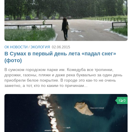
Туризм
«Траверс» — экипировочный центр
Журналисты
Александр Гвоздик
Александр Кугук
ОК НОВОСТИ
/
ЭКОЛОГИЯ
02.06.2015
Музыканты
В Сумах в первый день лета «падал снег»
Евгений Касьяненко
(фото)
Сергей Коноз
В сумском городском парке им. Кожедуба все тропинки,
дорожки, газоны, пляжи и даже река буквально за один день
Денис Федченко
приобрели белое покрытие. В городе это как-то не очень
заметно, а тот, кто по каким-то причинам...
Звукорежиссёры
Alfom Studio
0
Guitarproduction Studio
Писатели
Поэты