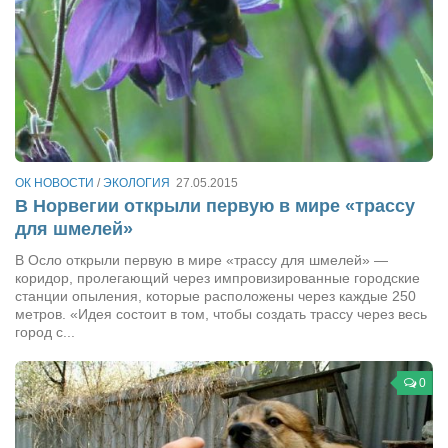
Конкурсы
Фестиваль. Конкурс «Колибри» 2017
Конкурс «Колибри» 2016
Конкурс «Колибри» 2015
Конкурс «Колибри» 2014
Литературный конкурс «Я люблю Украину»
ОК НОВОСТИ
/
ЭКОЛОГИЯ
27.05.2015
В Норвегии открыли первую в мире «трассу
Конкурс «Колибри — детям!» 2014
для шмелей»
Конкурс «Колибри» 2013
В Осло открыли первую в мире «трассу для шмелей» —
Интервью
коридор, пролегающий через импровизированные городские
станции опыления, которые расположены через каждые 250
Афиша
метров. «Идея состоит в том, чтобы создать трассу через весь
город с...
Афиша Киев
Афиша Сумы
0
О нас