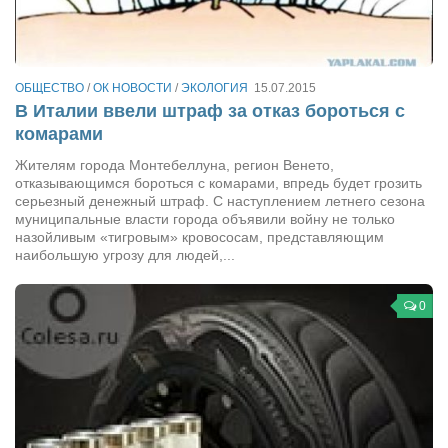
Сам себе доктор
Активный отдых
Курьезы
ОБЩЕСТВО
/
ОК НОВОСТИ
/
ЭКОЛОГИЯ
15.07.2015
В Италии ввели штраф за отказ бороться с
Досье
комарами
Арт-менеджеры
Жителям города Монтебеллуна, регион Венето,
отказывающимся бороться с комарами, впредь будет грозить
Лариса Ильченко
серьезный денежный штраф. С наступлением летнего сезона
Орест Коваль
муниципальные власти города объявили войну не только
назойливым «тигровым» кровососам, представляющим
Тамара Кубракова
наибольшую угрозу для людей,...
Елена Мельник
0
Вера Паненко
Семён Салатенко
Сергей Шепилов
Актёры
Валентин Бурый