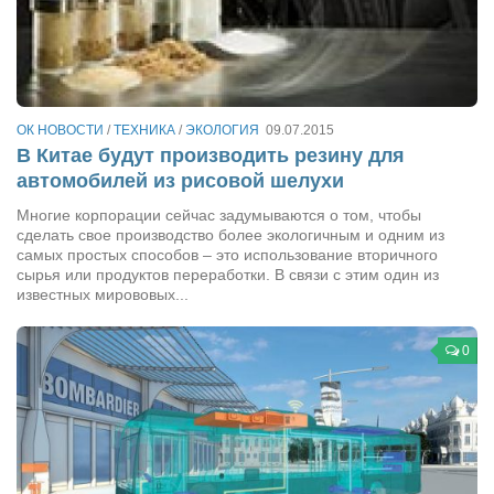
Артём Мяус
Александра Сокол
Барды
ОК НОВОСТИ
/
ТЕХНИКА
/
ЭКОЛОГИЯ
09.07.2015
Владимир Айзенберг
В Китае будут производить резину для
автомобилей из рисовой шелухи
Игорь Добровольский
Многие корпорации сейчас задумываются о том, чтобы
Ольга Козаченко
сделать свое производство более экологичным и одним из
Оксана Скоробагатская
самых простых способов – это использование вторичного
сырья или продуктов переработки. В связи с этим один из
Александра Скорук
известных мирововых...
Евгений Полюхович
0
Ольга Чикина
Бизнес-партнёры
Здоровье
Врач психиатр–нарколог Анплеев А.Б.