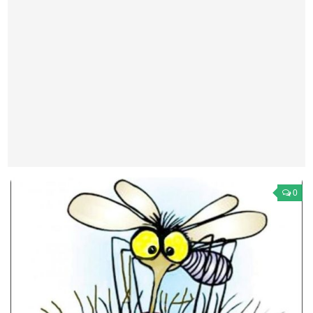
Театр
Архитектура
Кино
Техника
Общество
Факты
Выборы
Деньги
0
Традиции
Опросы
Экология
Здоровье
Здоровый образ жизни