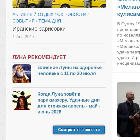
«Мелан
кулисам
АКТИВНЫЙ ОТДЫХ
/
ОК НОВОСТИ
/
СОБЫТИЯ
/
ТЕМА ДНЯ
В Сумах 19
Иранские зарисовки
представи
по новелл
1 Авг, 2017
«Меланхол
«Меланхол
удача теат
ЛУНА РЕКОМЕНДУЕТ
удача. И р
инсценизац
Влияние Луны на здоровье
человека с 11 по 20 июля
Когда Луна зовёт к
парикмахеру. Удачные дни
для стрижки апрель - май -
июнь 2026
Смотреть все новости