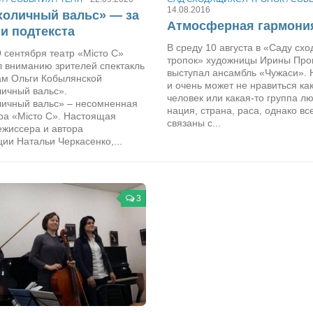
14.08.2016
холичный вальс» — за
Атмосферная гармони
и подтекста
В среду 10 августа в «Саду сх
 сентября театр «Місто С»
тропок» художницы Ирины Про
л вниманию зрителей спектакль
выступал ансамбль «Чужаси». 
ам Ольги Кобылянской
и очень может не нравиться ка
ичный вальс».
человек или какая-то группа л
ичный вальс» – несомненная
нация, страна, раса, однако вс
ра «Місто С». Настоящая
связаны с...
ежиссера и автора
ии Натальи Черкасенко,...
3