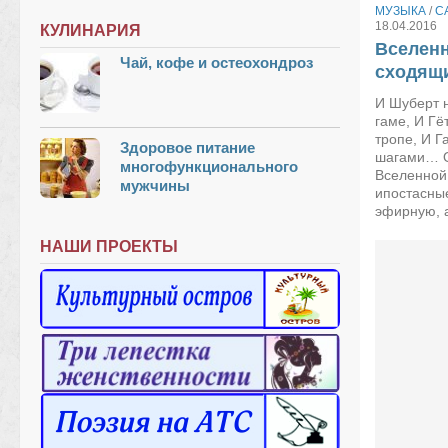
МУЗЫКА
/
С
18.04.2016
КУЛИНАРИЯ
Вселенн
Чай, кофе и остеохондроз
сходящи
И Шуберт н
гаме, И Г
тропе, И 
Здоровое питание
шагами… О
многофункционального
Вселенной
мужчины
ипостасны
эфирную, а
НАШИ ПРОЕКТЫ