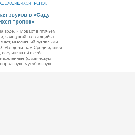
АД СХОДЯЩИХСЯ ТРОПОК
ая звуков в «Саду
хся тропок»
а воде, и Моцарт в птичьем
ёте, свищущий на вьющейся
Гамлет, мысливший пугливыми
. Мандельштам Среди единой
, соединившей в себе
е вселенные (физическую,
стральную, мутабельную,...