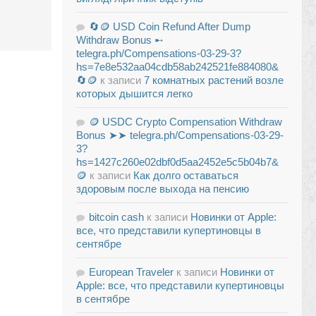
🔄🪙 USD Coin Refund After Dump
Withdraw Bonus ➸
telegra.ph/Compensations-03-29-3?
hs=7e8e532aa04cdb58ab242521fe884080&
🔄🪙
к записи
7 комнатных растений возле
которых дышится легко
🪙 USDC Crypto Compensation Withdraw
Bonus ➤➤ telegra.ph/Compensations-03-29-
3?
hs=1427c260e02dbf0d5aa2452e5c5b04b7&
🪙
к записи
Как долго оставаться
здоровым после выхода на пенсию
bitcoin cash
к записи
Новинки от Apple:
все, что представили купертиновцы в
сентябре
European Traveler
к записи
Новинки от
Apple: все, что представили купертиновцы
в сентябре