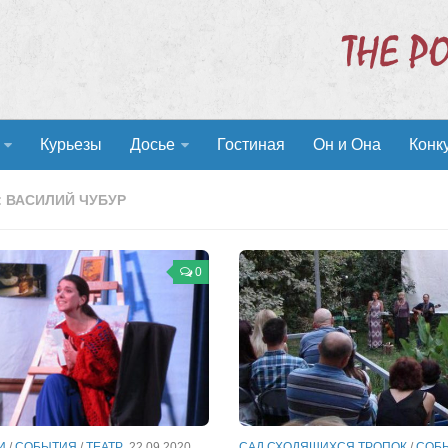
Курьезы
Досье
Гостиная
Он и Она
Конк
:
ВАСИЛИЙ ЧУБУР
0
И
/
СОБЫТИЯ
/
ТЕАТР
22.09.2020
САД СХОДЯЩИХСЯ ТРОПОК
/
СОБ