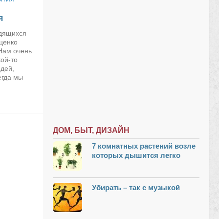
я
одящихся
ценко
Нам очень
кой-то
юдей,
егда мы
ДОМ, БЫТ, ДИЗАЙН
7 комнатных растений возле
которых дышится легко
Убирать – так с музыкой