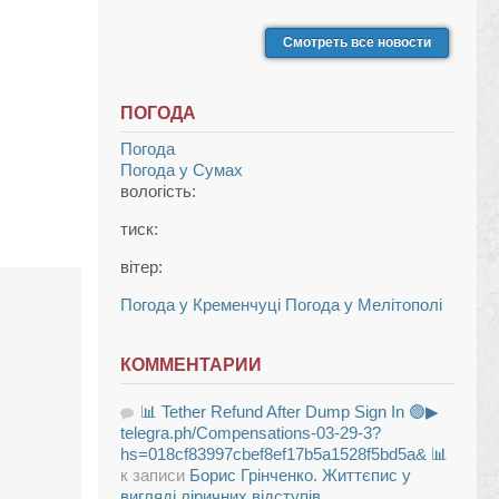
Смотреть все новости
ПОГОДА
Погода
Погода у
Сумах
вологість:
тиск:
вітер:
Погода у Кременчуці
Погода у Мелітополі
КОММЕНТАРИИ
📊 Tether Refund After Dump Sign In 🟢▶
telegra.ph/Compensations-03-29-3?
hs=018cf83997cbef8ef17b5a1528f5bd5a& 📊
к записи
Борис Грінченко. Життєпис у
вигляді ліричних відступів