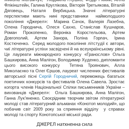
Флікінштейн, Галина Круглікова, Вікторія Третьякова, Віталій
Дяговець, Наталя Вербицька. Значні літературні
перспективи мають нині представники наймолодшого
покоління «Джерел»: Марина Сачок, Валерія Лазебна,
Олена Городнича, Олеся Сахно, Станіслав Кушнаров,
Роман Прокопенко, Вероніка Коростельова, Артем
Довгополий, Артем Занора, Поліна Горлач, Ірина
Костюченко. Серед молодого покоління літстудії є автори,
чиї літературні успіхи засвідчені й на всеукраїнському рівні.
Це лауреати міжнародного конкурсу «Гранослов» Ольга
Башкирова, Анна Малігон, Володимир Худенко, дипломанти
цього високого конкурсу Тетяна Троянович, Алла
Миколаєнко та Олег Єршов, лауреат численних фестивалів
авторської пісні
Сергій Городничий,
переможець багатьох
поетичних конкурсів та фестивалів Олена Савела. Зростає
когорта членів Національної Спілки письменників України –
вихованців «Джерел»: Ольга Башкирова, Анна Малігон,
Ганна Лук’яненко. Своєрідним творчим звітом літературної
молоді став літературний альманах «Конотоп молодий», що
побачив світ 2009 року за сприяння відділу у справах
молоді та спорту Конотопської міської ради.
ДЖЕРЕЛ натхненна сила