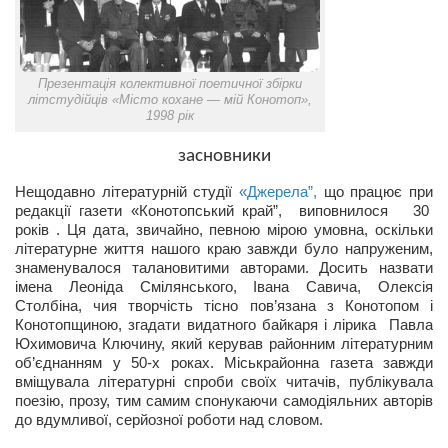
Сам себе доктор
Активный отдых
Курьезы
Презентація колективної поетичної збірки
літстудійців «Місто кохане — мій Конотоп»,
Досье
1998 рік
Арт-менеджеры
засновники
Лариса Ильченко
Нещодавно літературній студії
«Джерела”,
що працює при
редакції газети «Конотопський край”, виповнилося 30
Орест Коваль
років . Ця дата, звичайно, певною мірою умовна, оскільки
літературне життя нашого краю завжди було напруженим,
Тамара Кубракова
знаменувалося талановитими авторами. Досить назвати
Елена Мельник
імена Леоніда Смілянського, Івана Савича, Олексія
Столбіна, чия творчість тісно пов’язана з Конотопом і
Вера Паненко
Конотопщиною, згадати видатного байкаря і лірика Павла
Юхимовича Ключину, який керував районним літературним
Семён Салатенко
об’єднанням у 50-х роках. Міськрайонна газета завжди
вміщувала літературні спроби своїх читачів, публікувала
Сергей Шепилов
поезію, прозу, тим самим спонукаючи самодіяльних авторів
Актёры
до вдумливої, серйозної роботи над словом.
Валентин Бурый