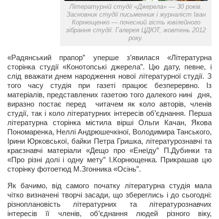
Косметологическое отделение КП Сумская
Літературній студії «Джерела» — 30 років.
Засновник студії письменник і журналіст Іван
городская клиническая больница №4
Корнющенко — почесний гість ювілейного
зібрання студії. Галерея ЦДЮТ, жовтень 2012
Оптика — Медтехника
року.
Тенториум -центр независимых дистрибьюторов
«Радянський прапор” уперше з’явилася «Літературна
сторінка студії «Конотопські джерела”. Цю дату, певне, і
Кафе, клубы, рестораны
слід вважати днем народження нової літературної студії. З
того часу студія при газеті працює безперервно. Із
«Винегрет» — демократичный ресторан
матеріалів, представлених газетою того далекого нині дня,
виразно постає перед читачем як коло авторів, членів
«ЧАЙ — КАВА» магазин — кафе
студії, так і коло літературних інтересів об’єднання. Перша
літературна сторінка містила вірші Ольги Качан, Якова
Магазины
Пономаренка, Неллі Андрюшечкіної, Володимира Танського,
«CYCLE GARAGE» — магазин велосипедов
Ірини Юрковської, байки Петра Гришка, літературознавчі та
краєзнавчі матеріали «Дещо про «Енеїду” П.Дубинки та
«Книголюб» — супермаркет
«Про різні долі і одну мету” І.Корнющенка. Прикрашав цю
сторінку фотоетюд М.Згонника «Осінь”.
Багетный двор
Як бачимо, від самого початку літературна студія мала
МАГАЗИН СТИХОВ НА ЗАКАЗ
чітко визначені творчі засади, що збереглись і до сьогодні:
«Павел» — магазин мужской одежды
різноплановість літературних та літературознавчих
інтересів її членів, об’єднання людей різного віку,