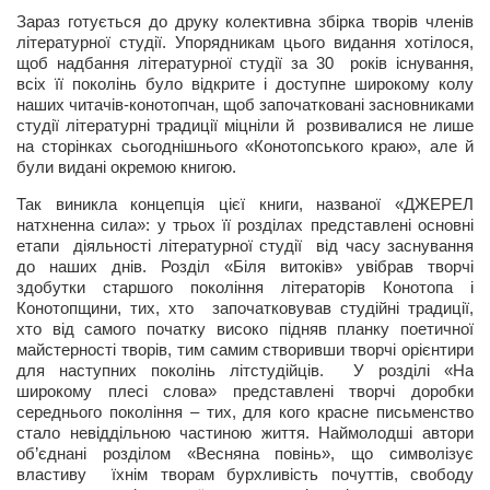
Зараз готується до друку колективна збірка творів членів
літературної студії. Упорядникам цього видання хотілося,
щоб надбання літературної студії за 30 років існування,
всіх її поколінь було відкрите і доступне широкому колу
наших читачів-конотопчан, щоб започатковані засновниками
студії літературні традиції міцніли й розвивалися не лише
на сторінках сьогоднішнього «Конотопського краю», але й
були видані окремою книгою.
Так виникла концепція цієї книги, названої «ДЖЕРЕЛ
натхненна сила»: у трьох її розділах представлені основні
етапи діяльності літературної студії від часу заснування
до наших днів. Розділ «Біля витоків» увібрав творчі
здобутки старшого покоління літераторів Конотопа і
Конотопщини, тих, хто започатковував студійні традиції,
хто від самого початку високо підняв планку поетичної
майстерності творів, тим самим створивши творчі орієнтири
для наступних поколінь літстудійців. У розділі «На
широкому плесі слова» представлені творчі доробки
середнього покоління – тих, для кого красне письменство
стало невіддільною частиною життя. Наймолодші автори
об’єднані розділом «Весняна повінь», що символізує
властиву їхнім творам бурхливість почуттів, свободу