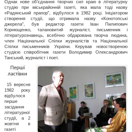
Однак нове об’єднання творчих сил краю в літературну
студію при міськрайонній газеті, яка мала тоді назву
Артём Мяус
«Радянський прапор”, відбулося в 1982 році. Ініціатором
створення студії, що отримала назву «Конотопські
Александра Сокол
джерела”, був редактор газети Іван Пилипович
Барды
Корнющенко, талановитий журналіст, письменник і
літературознавець, всебічно обдарована творча людина,
Владимир Айзенберг
член Національної Спілки журналістів та Національної
Спілки письменників України. Керував новоствореною
Игорь Добровольский
студією співробітник газети Володимир Олександрович
Танський, журналіст і поет.
Ольга Козаченко
Перші
Оксана Скоробагатская
ластівки
Александра Скорук
15 вересня
Евгений Полюхович
1982 року
відбулося
Ольга Чикина
перше
засідання
Бизнес-партнёры
літературної
Здоровье
студії, а 2
жовтня в
Врач психиатр–нарколог Анплеев А.Б.
газеті