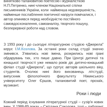
винятково талановитою поетесою і журналісткою
Конкурсы
Н.П.Петренко, нині членом Національної спілки
письменників України, коли найменша недовершеність,
Фестиваль. Конкурс «Колибри» 2017
найменше послаблення поетичної напруги помічалися, і
Конкурс «Колибри» 2016
автор опинявся перед необхідністю постійного
самовдосконалення, самоаналізу, творчого пошуку,
Конкурс «Колибри» 2015
безперервної роботи над словом.
Конкурс «Колибри» 2014
Литературный конкурс «Я люблю Украину»
З 1993 року і до сьогодні літературною студією «Джерела”
керує І
.М.Козлова
. За останні роки склад студії значно
Конкурс «Колибри — детям!» 2014
змінився. З’явились нові імена, розкрились нові грані
Конкурс «Колибри» 2013
обдарувань тих, хто пише давно. При Центрі дитячої та
юнацької творчості уже немало років діє дитячо-юнацький
Интервью
філіал студії «Джерела”, що гуртує авторів шкільного віку,
студентів. Очолює нині його вихованець літстудії,
Афиша
випускник філологічного факультету Ніжинського
університету Олег Єршов, талановитий поет, прозаїк,
Афиша Киев
музикант.
Афиша Сумы
Роки і люди
О нас
Кожний період існування літературної студії – сузір’я нових
імен. У 1988-89 роках – Світлана Соколова, тоді – лаборант