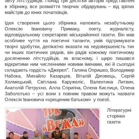
звіту літстудійців. Понад три десятки авторів представлені
в збірнику, все розмаїття творчих обдарувань – від зрілих
майстрів до юних початківців.
Ідея створення цього збірника належить незабутньому
Олексію Івановичу Примаку, поету, журналісту,
відповідальному секретареві міськрайонної газети. Він мав
особливе чуття на поетичні таланти, умів підтримувати
творчі здобутки, делікатно вказати на недовершеність тих
чи інших поетичних рядків, він радів кожному поетичному
досягненню літстудійців, як власному, і щиро пишався
відкритими ним численними новими іменами, які й сьогодні
складають гордість «Джерел”. Галина Опришко, Володимир
Набока, Михайло Казарцев, Віталій Дяговець, Сергій
Холмецький, Світлана Каружеліс, Валентина Литвин,
Анатолій Петрухно, Алла Спригіна, Олена Кислиця, Олена
Заболотько – усі вони з повним правом можуть назвати
Олексія Івановича «хрещеним батьком» у поезії.
Літературні
сторінки
газети