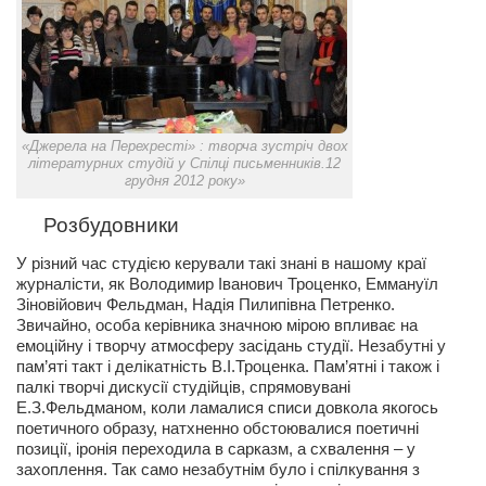
Режиссёры
Художники
Надія Белокур
Анна Гидора
«Джерела на Перехресті» : творча зустріч двох
Леонтий Костур
літературних студій у Спілці письменників.12
грудня 2012 року»
Римма Миленкова
Розбудовники
Ирина Проценко
У різний час студією керували такі знані в нашому краї
Александр Садовский
журналісти, як Володимир Іванович Троценко, Еммануїл
Сергей Степанов
Зіновійович Фельдман, Надія Пилипівна Петренко.
Звичайно, особа керівника значною мірою впливає на
Анна Черненко
емоційну і творчу атмосферу засідань студії. Незабутні у
пам’яті такт і делікатність В.І.Троценка. Пам’ятні і також і
Марина Фенота
палкі творчі дискусії студійців, спрямовувані
Е.З.Фельдманом, коли ламалися списи довкола якогось
Гостиная
поетичного образу, натхненно обстоювалися поетичні
позиції, іронія переходила в сарказм, а схвалення – у
Он и Она
захоплення. Так само незабутнім було і спілкування з