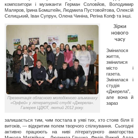
композитори і музиканти Герман Соловйов, Володимир
Маляров, Ірина Бомштейн, Людмила Пустовойтова, Олексій
Селицький, Іван Супрун, Олена Чиніна, Регіна Копф та інші.
Зірки
нового
часу
Змінилося
життя,
змінилися
місто і
газета.
Змінилася і
студія
«Джерела”,
але вона й
Презентація обласного молодіжного альманаху
«Орфей» у літературній студії «Джерела».
зараз
Галерея ЦДЮТ, лютий 2012 року.
залишається тим, чим постала в уяві тих, хто стояв біля її
витоків, — відкритим полем творчого спілкування. Сьогодні
активно працюють на ниві літературного аматорства
Микола Матвійчук, Людмила Глушко, Федір Рижий, Алла