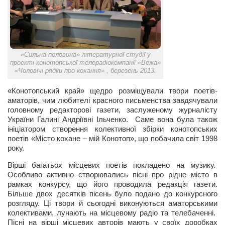
«Сильна половина» літературної студії у
проекті конотопської телерадіокомпанії «Вежа»
«Чоловічі рядки про кохання» , березень 2013.
«Конотопський край» щедро розміщували твори поетів-
аматорів, чим любителі красного письменства завдячували
головному редакторові газети, заслуженому журналісту
України Галині Андріївні Ільченко. Саме вона була також
ініціатором створення колективної збірки конотопських
поетів «Місто кохане – мій Конотоп», що побачила світ 1998
року.
Вірші багатьох місцевих поетів покладено на музику.
Особливо активно створювались пісні про рідне місто в
рамках конкурсу, що його проводила редакція газети.
Більше двох десятків пісень було подано до конкурсного
розгляду. Ці твори й сьогодні виконуються аматорськими
колективами, лунають на місцевому радіо та телебаченні.
Пісні на вірші місцевих авторів мають у своїх доробках