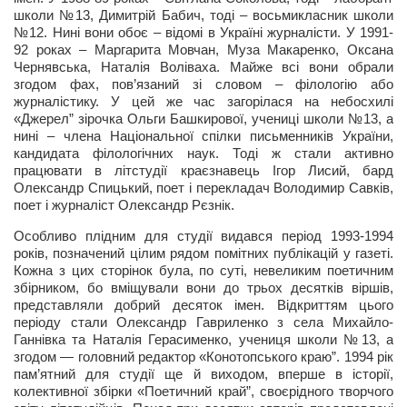
школи №13, Димитрій Бабич, тоді – восьмикласник школи
№12. Нині вони обоє – відомі в Україні журналісти. У 1991-
92 роках – Маргарита Мовчан, Муза Макаренко, Оксана
Чернявська, Наталія Воліваха. Майже всі вони обрали
згодом фах, пов’язаний зі словом – філологію або
журналістику. У цей же час загорілася на небосхилі
«Джерел” зірочка Ольги Башкирової, учениці школи №13, а
нині – члена Національної спілки письменників України,
кандидата філологічних наук. Тоді ж стали активно
працювати в літстудії краєзнавець Ігор Лисий, бард
Олександр Спицький, поет і перекладач Володимир Савків,
поет і журналіст Олександр Рєзнік.
Особливо плідним для студії видався період 1993-1994
років, позначений цілим рядом помітних публікацій у газеті.
Кожна з цих сторінок була, по суті, невеликим поетичним
збірником, бо вміщували вони до трьох десятків віршів,
представляли добрий десяток імен. Відкриттям цього
періоду стали Олександр Гавриленко з села Михайло-
Ганнівка та Наталія Герасименко, учениця школи №13, а
згодом — головний редактор «Конотопського краю”. 1994 рік
пам’ятний для студії ще й виходом, вперше в історії,
колективної збірки «Поетичний край”, своєрідного творчого