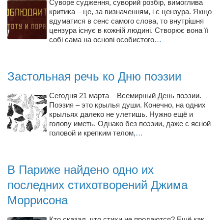
Суворе судження, суворий розбір, вимоглива
критика – це, за визначенням, і є цензура. Якщо
вдуматися в сенс самого слова, то внутрішня
цензура існує в кожній людині. Створює вона її
собі сама на основі особистого
…
Застольная речь ко Дню поэзии
Сегодня 21 марта – Всемирный День поэзии.
Поэзия – это крылья души. Конечно, на одних
крыльях далеко не улетишь. Нужно ещё и
голову иметь. Однако без поэзии, даже с ясной
головой и крепким телом,
…
В Париже найдено одно их
последних стихотворений Джима
Моррисона
Кто сказал, что стихи не продаются? Ещё как