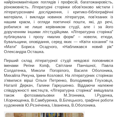
Туризм
найрізноманітніших поглядів і професій, багатожанровість,
різномовність. Літературні сторінки обов’язково містили і
«Траверс» — экипировочный центр
літературознавчі дослідження, і критико-бібліографічні
матеріали, і виклади новинок літератури, пов’язаних із
Журналисты
нашим краєм, і огляди поетичної пошти, які, до речі,
Александр Гвоздик
робилися не лише керівником студії, але і за його
дорученням іншими літстудійцями. «Літературна сторінка”
Александр Кугук
публікувала і прозу «малих форм” – новели, етюди,
бувальщини, оповідання, серед яких — «Квіти кохання” та
Музыканты
«Мати” Бориса Осадчого, «Наближався новий рік”
Олександра Осташка.
Евгений Касьяненко
Перший склад літературної студії невдовзі поповнився
Сергей Коноз
іменами Регіни Копф, Світлани Панчішної, Павла
Денис Федченко
Солдатенка, Миколи Погорілого, Василя Оболоника,
Михайла Рекуна, Ірини Козлової. На літературних сторінках
Звукорежиссёры
з’явилися вірші Ольги Петренко, Володимира Глуховця,
Наталії Деркач, Галини Гаркушенко. Віддаючи належне
Alfom Studio
співдружності мистецтв, «Літературна сторінка” вміщувала
також фотозамальовки М.Згонника, І.Руденка,
Guitarproduction Studio
І.Корнющенка, В.Самбуренка, В.Білецького, графічні роботи
Писатели
художників Ю.Рєзніченка, І.Іваненка, В.Оболоника.
Поэты