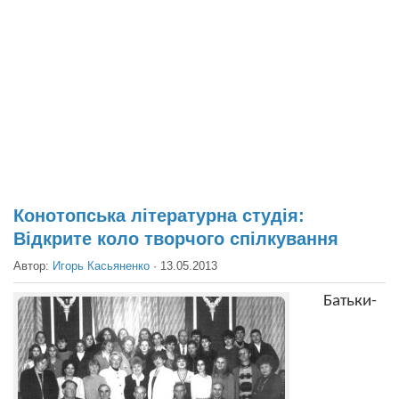
Театр
Архитектура
Кино
Техника
Общество
Факты
Выборы
Конотопська літературна студія:
Деньги
Відкрите коло творчого спілкування
Традиции
Автор:
Игорь Касьяненко
·
13.05.2013
Опросы
Батьки-
Экология
Здоровье
Здоровый образ жизни