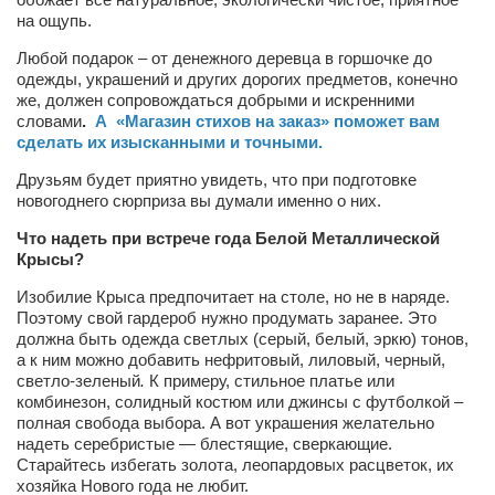
Конкурсы
на ощупь.
Фестиваль. Конкурс «Колибри» 2017
Любой подарок – от денежного деревца в горшочке до
одежды, украшений и других дорогих предметов, конечно
Конкурс «Колибри» 2016
же, должен сопровождаться добрыми и искренними
Конкурс «Колибри» 2015
словами
.
А «Магазин стихов на заказ» поможет вам
сделать их изысканными и точными.
Конкурс «Колибри» 2014
Друзьям будет приятно увидеть, что при подготовке
Литературный конкурс «Я люблю Украину»
новогоднего сюрприза вы думали именно о них.
Конкурс «Колибри — детям!» 2014
Что надеть при встрече года Белой Металлической
Крысы?
Конкурс «Колибри» 2013
Изобилие Крыса предпочитает на столе, но не в наряде.
Интервью
Поэтому свой гардероб нужно продумать заранее. Это
должна быть одежда светлых (серый, белый, эркю) тонов,
Афиша
а к ним можно добавить нефритовый, лиловый, черный,
светло-зеленый
.
К примеру, стильное платье или
Афиша Киев
комбинезон, солидный костюм или джинсы с футболкой –
Афиша Сумы
полная свобода выбора. А вот украшения желательно
надеть серебристые — блестящие, сверкающие.
О нас
Старайтесь избегать золота, леопардовых расцветок, их
хозяйка Нового года не любит.