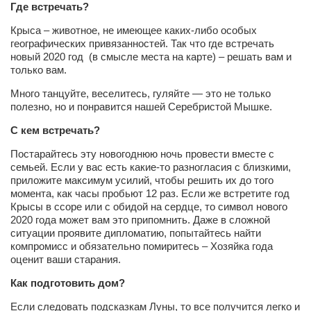
Где встречать?
Косметологическое отделение КП Сумская
городская клиническая больница №4
Крыса – животное, не имеющее каких-либо особых
географических привязанностей. Так что где встречать
Оптика — Медтехника
новый 2020 год (в смысле места на карте) – решать вам и
Тенториум -центр независимых дистрибьюторов
только вам.
Много танцуйте, веселитесь, гуляйте — это не только
Кафе, клубы, рестораны
полезно, но и понравится нашей Серебристой Мышке.
«Винегрет» — демократичный ресторан
С кем встречать?
«ЧАЙ — КАВА» магазин — кафе
Постарайтесь эту новогоднюю ночь провести вместе с
семьей. Если у вас есть какие-то разногласия с близкими,
Магазины
приложите максимум усилий, чтобы решить их до того
момента, как часы пробьют 12 раз. Если же встретите год
«CYCLE GARAGE» — магазин велосипедов
Крысы в ссоре или с обидой на сердце, то символ нового
2020 года может вам это припомнить. Даже в сложной
«Книголюб» — супермаркет
ситуации проявите дипломатию, попытайтесь найти
Багетный двор
компромисс и обязательно помиритесь – Хозяйка года
оценит ваши старания.
МАГАЗИН СТИХОВ НА ЗАКАЗ
Как подготовить дом?
«Павел» — магазин мужской одежды
Если следовать подсказкам Луны, то все получится легко и