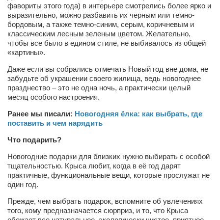
фавориты этого года) в интерьере смотрелись более ярко и
Режиссёры
выразительно, можно разбавить их черным или темно-
Художники
бордовым, а также темно-синим, серым, коричневым и
классическим лесным зеленым цветом. Желательно,
Надія Белокур
чтобы все было в едином стиле, не выбивалось из общей
«картины».
Анна Гидора
Даже если вы собрались отмечать Новый год вне дома, не
Леонтий Костур
забудьте об украшении своего жилища, ведь новогоднее
празднество – это не одна ночь, а практически целый
Римма Миленкова
месяц особого настроения.
Ирина Проценко
Ранее мы писали:
Новогодняя ёлка: как выбрать, где
Александр Садовский
поставить и чем нарядить
Сергей Степанов
Что подарить?
Анна Черненко
Новогодние подарки для близких нужно выбирать с особой
тщательностью. Крыса любит, когда в её год дарят
Марина Фенота
практичные, функциональные вещи, которые прослужат не
один год.
Гостиная
Прежде, чем выбрать подарок, вспомните об увлечениях
Он и Она
того, кому предназначается сюрприз, и то, что Крыса
обожает все натуральное, экологически чистое, приятное