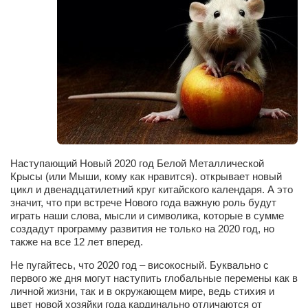
Сам себе доктор
Активный отдых
Курьезы
Досье
Арт-менеджеры
Лариса Ильченко
Орест Коваль
Наступающий Новый 2020 год Белой Металлической
Тамара Кубракова
Крысы (или Мыши, кому как нравится). открывает новый
цикл и двенадцатилетний круг китайского календаря. А это
Елена Мельник
значит, что при встрече Нового года важную роль будут
играть наши слова, мысли и символика, которые в сумме
Вера Паненко
создадут программу развития не только на 2020 год, но
Семён Салатенко
также на все 12 лет вперед.
Сергей Шепилов
Не пугайтесь, что 2020 год – високосный. Буквально с
первого же дня могут наступить глобальные перемены как в
Актёры
личной жизни, так и в окружающем мире, ведь стихия и
цвет новой хозяйки года кардинально отличаются от
Валентин Бурый