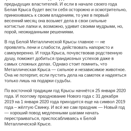
предыдущих властителей. И если в начале своего года
Белая Крыса будет вести себя осторожно и осмотрительно,
Артём Мяус
принюхиваясь к своим владениям, то уже в первый
Александра Сокол
весенний месяц она возьмет дела в свои сильные
когтистые лапки и, возможно, удивит своими мудрыми, но,
Барды
порой, неожиданными решениями.
Владимир Айзенберг
В год Белой Металлической Крысы главное — не
проявлять лени и слабости, действовать напористо и
Игорь Добровольский
самоуверенно. И тогда Крыса, почувствовав родственную
Ольга Козаченко
душу, поможет добиться грандиозных успехов даже в
самых сложных делах. Однако стоит помнить, что
Оксана Скоробагатская
Металлическая Крыса — сильное и независимое животное.
Она не потерпит, если пустить дела на самотек и надеяться
Александра Скорук
только лишь на подарки судьбы.
Евгений Полюхович
По восточной традиции год Крысы начнётся 25 января 2020
года. И поэтому празднование Нового года с 31 декабря
Ольга Чикина
2019 на 1 января 2020 года приходится еще на символ 2019
Бизнес-партнёры
года – жёлтую Свинку. И всё же сам праздник — Новый год
— хороший повод медленными шагами начать
Здоровье
перестраиваться, приспосабливаясь к Белой
Металлической Крысе.
Врач психиатр–нарколог Анплеев А.Б.