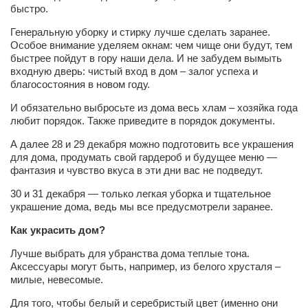
Туризм
быстро.
«Траверс» — экипировочный центр
Генеральную уборку и стирку лучше сделать заранее.
Особое внимание уделяем окнам: чем чище они будут, тем
Журналисты
быстрее пойдут в гору наши дела. И не забудем вымыть
Александр Гвоздик
входную дверь: чистый вход в дом – залог успеха и
благосостояния в новом году.
Александр Кугук
И обязательно выбросьте из дома весь хлам – хозяйка года
Музыканты
любит порядок. Также приведите в порядок документы.
Евгений Касьяненко
А далее 28 и 29 декабря можно подготовить все украшения
для дома, продумать свой гардероб и будущее меню —
Сергей Коноз
фантазия и чувство вкуса в эти дни вас не подведут.
Денис Федченко
30 и 31 декабря — только легкая уборка и тщательное
Звукорежиссёры
украшение дома, ведь мы все предусмотрели заранее.
Alfom Studio
Как украсить дом?
Guitarproduction Studio
Лучше выбрать для убранства дома теплые тона.
Аксессуары могут быть, например, из белого хрусталя –
Писатели
милые, невесомые.
Поэты
Для того, чтобы белый и серебристый цвет (именно они