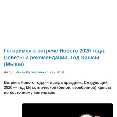
Театр
Архитектура
Кино
Техника
Общество
Факты
Готовимся к встрече Нового 2020 года.
Советы и рекомендации. Год Крысы
Выборы
(Мыши)
Деньги
Автор:
Ивика Журавлева
·
15.12.2019
Традиции
Встреча Нового года — всегда праздник. Следующий,
Опросы
2020 — год Металлической (белой, серебряной) Крысы
Экология
по восточному календарю.
Здоровье
Здоровый образ жизни