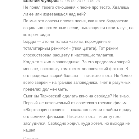
Евгений Фулеров
06.09.2017 в 09:23
Не понял твоего отношения к песне про тесто. Хвалишь
ли ее или издеваешься над ней?
По мне это совсем плохая песня, как и все бардовские
социально-протестные песни, пытающиеся пилить сук, на
котором сидят.
Барды — это не только «эзопы, порожденные
тоталитарным режимом» (твоя цитата). Тот режим
способствовал расцвету и настоящих талантов.
Когда-то я жил в заповеднике. За его пределами зверей
меньше, поскольку там гнетет человеческий фактор. В
его пределах зверей больше — никакого гнета. Но более
всего зверей – на границе заповедника. Гнет в разумных
пределах должен быть.
Смог бы Тарковский сделать кино на свободе? Не знаю.
Первый же независимый от советского госкино фильм –
«Жертвоприношение» — оказался самым слабым в ряду
его великих фильмов. Никакого гнета – и он тут же
заблудился. Свободно ходил, куда хотел, но выхода не
нашел.
Ответить