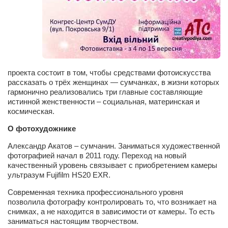
Артём Мяус
Александра Сокол
Барды
Владимир Айзенберг
проекта состоит в том, чтобы средствами фотоискусства
рассказать о трёх женщинах — сумчанках, в жизни которых
Игорь Добровольский
гармонично реализовались три главные составляющие
Ольга Козаченко
истинной женственности – социальная, материнская и
космическая.
Оксана Скоробагатская
О фотохудожнике
Александра Скорук
Александр Акатов – сумчанин. Заниматься художественной
Евгений Полюхович
фотографией начал в 2011 году. Переход на новый
качественный уровень связывает с приобретением камеры
Ольга Чикина
ультразум Fujifilm HS20 EXR.
Бизнес-партнёры
Современная техника профессионального уровня
Здоровье
позволила фотографу контролировать то, что возникает на
снимках, а не находится в зависимости от камеры. То есть
Врач психиатр–нарколог Анплеев А.Б.
заниматься настоящим творчеством.