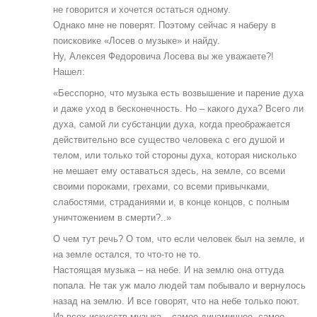
не говорится и хочется остаться одному.
Однако мне не поверят. Поэтому сейчас я наберу в
поисковике «Лосев о музыке» и найду.
Ну, Алексея Федоровича Лосева вы же уважаете?!
Нашел:
«Бесспорно, что музыка есть возвышение и парение духа
и даже уход в бесконечность. Но – какого духа? Всего ли
духа, самой ли субстанции духа, когда преображается
действительно все существо человека с его душой и
телом, или только той стороны духа, которая нисколько
не мешает ему оставаться здесь, на земле, со всеми
своими пороками, грехами, со всеми привычками,
слабостями, страданиями и, в конце концов, с полным
уничтожением в смерти?..»
О чем тут речь? О том, что если человек был на земле, и
на земле остался, то что-то не то.
Настоящая музыка – на небе. И на землю она оттуда
попала. Не так уж мало людей там побывало и вернулось
назад на землю. И все говорят, что на небе только поют.
Из всех искусств музыка – самое динамичное, самое