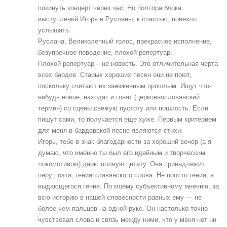
покинуть концерт через час. Но полтора блока
выступлений Игоря и Русланы, к счастью, повезло
услышать.
Руслана. Великолепный голос, прекрасное исполнение,
безупречное поведение, плохой репертуар.
Плохой репертуар – не новость. Это отличительная черта
всех бардов. Старых хороших песен они не поют,
поскольку считают их заезженным прошлым. Ищут что-
нибудь новое, находят и гонят (церковнословянский
термин) со сцены свежую пустоту или пошлость. Если
пишут сами, то получается еще хуже. Первым критерием
для меня в бардовской песне являются стихи.
Игорь, тебе в знак благодарности за хороший вечер (а я
думаю, что именно ты был его идейным и творческим
локомотивом) дарю полную цитату. Она принадлежит
перу поэта, гения славянского слова. Не просто гения, а
выдающегося гения. По моему субъективному мнению, за
всю историю в нашей словесности равных ему — не
более чем пальцев на одной руке. Он настолько точно
чувствовал слова и связь между ними, что у меня нет ни