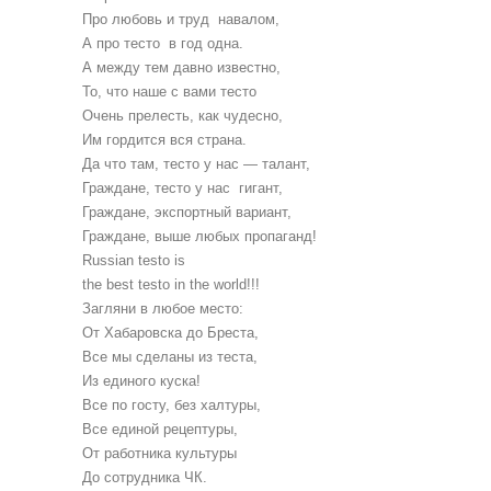
Про любовь и труд ­ навалом,
А про тесто ­ в год одна.
А между тем давно известно,
То, что наше с вами тесто
Очень прелесть, как чудесно,
Им гордится вся страна.
Да что там, тесто у нас — талант,
Граждане, тесто у нас ­ гигант,
Граждане, экспортный вариант,
Граждане, выше любых пропаганд!
Russian testo is
the best testo in the world!!!
Загляни в любое место:
От Хабаровска до Бреста,
Все мы сделаны из теста,
Из единого куска!
Все по госту, без халтуры,
Все единой рецептуры,
От работника культуры
До сотрудника ЧК.