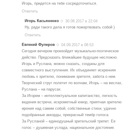
Игорь, придется на тебе сосредоточиться.
Ответить
Игорь Касьяненко
30.08.2017 в 22:04
Ну, ради такого дела я готов пожертвовать собой )
Ответить
Евгений Фулеров
04.09.2017 в 08:53
Сегодня вечером произойдет музыкально-поэтическое
действо. Предсказать ближайшее будущее несложно.
Игорь и Руслана, можно сказать, созданы для
совместного выступления. Их объединяет искренняя
любовь к зрителю, понимание зрителя, забота о нем.
Творческий струг полетит по волнам, Игорь – на веслах,
Руслана – на парусах.
За Игорем – интеллектуальное капитанство, легкость
ведения встречи, искрометный юмор, приятная зрителю
ирония над самим собой, собственные стихи, удачно
подобранные аккорды, прекрасный тембр голоса.
За Русланой – единодушный зрительский трепет. Ее
голос – душевная услада, национальное достояние.