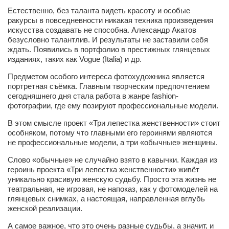
Косметологическое отделение КП Сумская
Естественно, без таланта видеть красоту и особые
городская клиническая больница №4
ракурсы в повседневности никакая техника произведения
искусства создавать не способна. Александр Акатов
Оптика — Медтехника
безусловно талантлив. И результаты не заставили себя
ждать. Появились в портфолио в престижных глянцевых
Тенториум -центр независимых дистрибьюторов
изданиях, таких как Vogue (Italia) и др.
Предметом особого интереса фотохудожника является
Кафе, клубы, рестораны
портретная съёмка. Главным творческим предпочтением
«Винегрет» — демократичный ресторан
сегодняшнего дня стала работа в жанре fashion-
фотографии, где ему позируют профессиональные модели.
«ЧАЙ — КАВА» магазин — кафе
В этом смысле проект «Три лепестка женственности» стоит
Магазины
особняком, потому что главными его героинями являются
не профессиональные модели, а три «обычные» женщины.
«CYCLE GARAGE» — магазин велосипедов
Слово «обычные» не случайно взято в кавычки. Каждая из
«Книголюб» — супермаркет
героинь проекта «Три лепестка женственности» живёт
уникально красивую женскую судьбу. Просто эта жизнь не
Багетный двор
театральная, не игровая, не напоказ, как у фотомоделей на
МАГАЗИН СТИХОВ НА ЗАКАЗ
глянцевых снимках, а настоящая, направленная вглубь
женской реализации.
«Павел» — магазин мужской одежды
А самое важное, что это очень разные судьбы, а значит, и