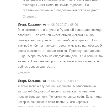
очевидны и нет желания комментировать. По
остальным сознание с подсознанием покоя не дают.
Ответить
Игорь Касьяненко
06.09.2017 в 08:06
Мне кажется,что в случае с Русланой репертуар вообще
вторичен — то есть он имеет смысл и огромный, но
главную нагрузку несёт голос,тембр его, краски… Вот
там всё о чём ты написал, говоря о музыке на небесах. Я
вчера просто летал после того как Руслану наслушался
— да, вчера ,то есть на следующий день. Она раньше так
не пела. Она раньше просто красивым голосом пела. А
сейчас совсем другое… .
Ответить
Игорь Касьяненко
06.09.2017 в 08:17
Я тоже люблю эту песню Высоцкого. А относительно
авторской бардовской песни -так её, как по мне, уже
просто больше нету. Феномен исчерпал себя. Есть люди,
которые сочиняют и поют песни, много хороших