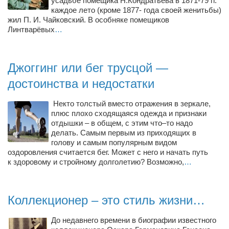
усадьбе помещика Н.Кондратьева в 1871-79 гг.
каждое лето (кроме 1877- года своей женитьбы)
жил П. И. Чайковский. В особняке помещиков
Линтварёвых
…
Джоггинг или бег трусцой —
достоинства и недостатки
Некто толстый вместо отражения в зеркале,
плюс плохо сходящаяся одежда и признаки
отдышки – в общем, с этим что–то надо
делать. Самым первым из приходящих в
голову и самым популярным видом
оздоровления считается бег. Может с него и начать путь
к здоровому и стройному долголетию? Возможно,
…
Коллекционер – это стиль жизни…
До недавнего времени в биографии известного