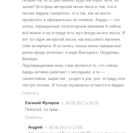
гитаристов, есть фестивали, куда они ездят петь, но
зачем? Вся фиш авторской песни была в том, что в
песнях бардов говорилось то и так, как не могло
прозвучать в официальных источниках. Барды — это
эзопы, порожденные тоталитарным режимом А сейчас
всё можно и на эстраде есть муз.блюда на все вкусы. И
вот тут идея авторской песни, как массового явления,
себя исчерпала. И остались только вечно прекрасные
руины вроде античных, в виде Высоцкого, Окуджавы,
Визбора.
Подтверждением моих слов является то, что сейчас
барды активно работают с молодыми, а те —
талантливые, вырастая , уходят в рок, рэп, эстраду или
чистую поэзию. И только музыканты остаются в бардах.
Ответить
Евгений Фулеров
06.09.2017 в 08:35
Пожалуй, ты прав.
Ответить
Андрей
06.09.2017 в 13:08