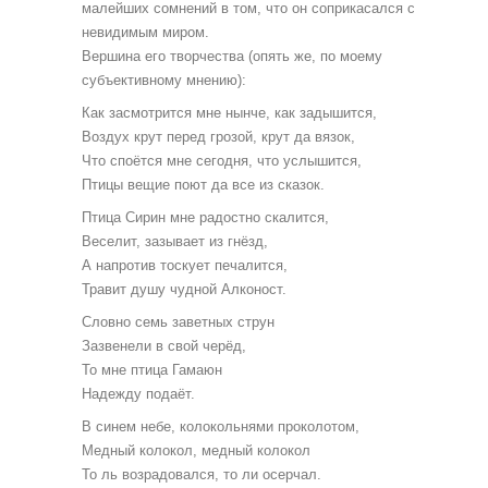
малейших сомнений в том, что он соприкасался с
невидимым миром.
Вершина его творчества (опять же, по моему
субъективному мнению):
Как засмотрится мне нынче, как задышится,
Воздух крут перед грозой, крут да вязок,
Что споётся мне сегодня, что услышится,
Птицы вещие поют да все из сказок.
Птица Сирин мне радостно скалится,
Веселит, зазывает из гнёзд,
А напротив тоскует печалится,
Травит душу чудной Алконост.
Словно семь заветных струн
Зазвенели в свой черёд,
То мне птица Гамаюн
Надежду подаёт.
В синем небе, колокольнями проколотом,
Медный колокол, медный колокол
То ль возрадовался, то ли осерчал.