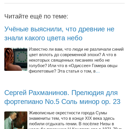
Конкурсы
Фестиваль. Конкурс «Колибри» 2017
Читайте ещё по теме:
Конкурс «Колибри» 2016
Учёные выяснили, что древние не
Конкурс «Колибри» 2015
знали какого цвета небо
Конкурс «Колибри» 2014
Известно ли вам, что люди не различали синий
Литературный конкурс «Я люблю Украину»
цвет вплоть до современной эпохи? А что в
Конкурс «Колибри — детям!» 2014
некоторых священных писаниях небо не
голубое? Или что в «Одиссее» Гомера овцы
Конкурс «Колибри» 2013
фиолетовые? Эта статья о том, в
…
Интервью
Афиша
Сергей Рахманинов. Прелюдия для
Афиша Киев
фортепиано No.5 Соль минор op. 23
Афиша Сумы
Живописные окрестности города Сумы
знамениты тем, что в конце XIX века здесь
О нас
любили отдыхать гении. В посёлке Низы в