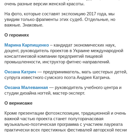
Туризм
очень разные версии женской красоты.
«Траверс» — экипировочный центр
На фото, которые составят экспозицию 2017 года, мы
увидим только фрагменты этих судеб. Отдельные, но
Журналисты
важные. Знаковые.
Александр Гвоздик
О героинях
Александр Кугук
Марина Карпищенко
– кандидат экономических наук,
Музыканты
доцент, руководитель проектов в Украине международной
консалтинговой компании предприятий пищевой
Евгений Касьяненко
промышленности, инструктор фитнес-направлений.
Сергей Коноз
Оксана Катрич
— предприниматель, мать шестерых детей,
супруга известного сумского поэта Андрея Катрича.
Денис Федченко
Оксана Малеванная
— руководитель учебного центра и
Звукорежиссёры
студии дизайна ногтей, мастер-эксперт.
Alfom Studio
О вернисаже
Guitarproduction Studio
Кроме презентации фотоэкспозиции, традиционной и очень
Писатели
важной частью проекта станет полуторачасовая
музыкально-поэтическая программа с участием лауреата
Поэты
практически всех престижных фестивалей авторской песни