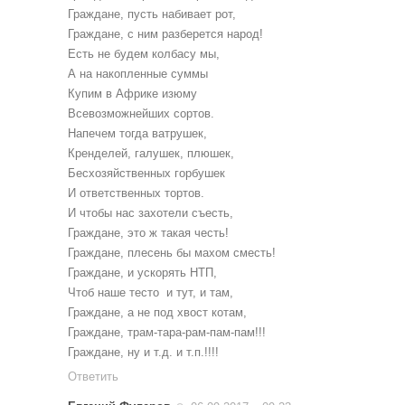
Граждане, пусть набивает рот,
Граждане, с ним разберется народ!
Есть не будем колбасу мы,
А на накопленные суммы
Купим в Африке изюму
Всевозможнейших сортов.
Напечем тогда ватрушек,
Кренделей, галушек, плюшек,
Бесхозяйственных горбушек
И ответственных тортов.
И чтобы нас захотели съесть,
Граждане, это ж такая честь!
Граждане, плесень бы махом сместь!
Граждане, и ускорять НТП,
Чтоб наше тесто ­ и тут, и там,
Граждане, а не под хвост котам,
Граждане, трам-тара-рам-пам-пам!!!
Граждане, ну и т.д. и т.п.!!!!
Ответить