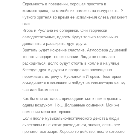
Скромность в поведении, хорошая простота в
комментариях, ни малейших намеков на вычурность. У
чуткого зрителя во время ее исполнения слеза увлажнит
глаз.
Игорь и Руслана не соперники. Они творчески
самодостаточные, вдвоем будут только гармонично
дополнять и расширять друг друга.
Зритель будет искренне счастлив. Атмосфера душевной
теплоты воцарит по окончании. Люди не пожелают
расходиться, долго будут стоять в холле и на улице,
беседуя друг с другом и продолжая восхищенно
переживать встречу с Русланой и Игорем. Некоторые
объединятся в компании и пойдут на совместную чашку
чая или бокал вина.
Как бы мне хотелось присоединиться к ним и дышать
одним воздухом! Но… Долбанные сомнения. Мои же
сомнения меня же терзают.
Если после музыкально-поэтического действа люди
счастливы и не хотят расходиться, значит, опять все
пропало, все зазря. Хорошо то действо, после которого