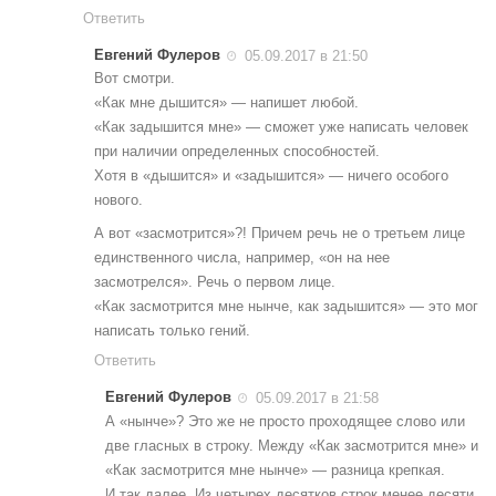
Ответить
Евгений Фулеров
05.09.2017 в 21:50
Вот смотри.
«Как мне дышится» — напишет любой.
«Как задышится мне» — сможет уже написать человек
при наличии определенных способностей.
Хотя в «дышится» и «задышится» — ничего особого
нового.
А вот «засмотрится»?! Причем речь не о третьем лице
единственного числа, например, «он на нее
засмотрелся». Речь о первом лице.
«Как засмотрится мне нынче, как задышится» — это мог
написать только гений.
Ответить
Евгений Фулеров
05.09.2017 в 21:58
А «нынче»? Это же не просто проходящее слово или
две гласных в строку. Между «Как засмотрится мне» и
«Как засмотрится мне нынче» — разница крепкая.
И так далее. Из четырех десятков строк менее десяти