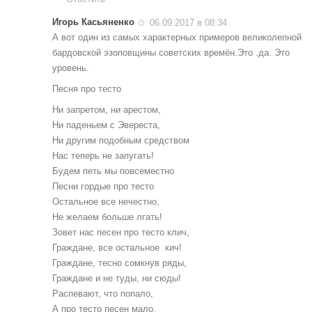
Игорь Касьяненко
06.09.2017 в 08:34
А вот один из самых характерных примеров великолепной
бардовской эзоповщины советских времён.Это .да. Это
уровень.
Песня про тесто
Ни запретом, ни арестом,
Ни паденьем с Эвереста,
Ни другим подобным средством
Нас теперь не запугать!
Будем петь мы повсеместно
Песни гордые про тесто
Остальное все нечестно,
Не желаем больше лгать!
Зовет нас песен про тесто клич,
Граждане, все остальное ­ кич!
Граждане, тесно сомкнув ряды,
Граждане и не туды, ни сюды!
Распевают, что попало,
А про тесто песен мало.