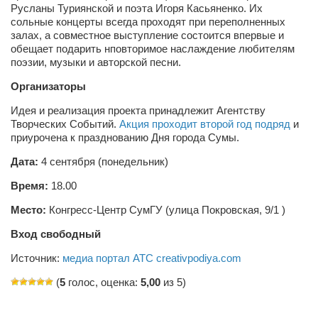
Русланы Туриянской и поэта Игоря Касьяненко. Их
Режиссёры
сольные концерты всегда проходят при переполненных
Художники
залах, а совместное выступление состоится впервые и
обещает подарить нповторимое наслаждение любителям
Надія Белокур
поэзии, музыки и авторской песни.
Анна Гидора
Организаторы
Леонтий Костур
Идея и реализация проекта принадлежит Агентству
Творческих Событий.
Акция проходит второй год подряд
и
Римма Миленкова
приурочена к празднованию Дня города Сумы.
Ирина Проценко
Дата:
4 сентября (понедельник)
Александр Садовский
Время:
18.00
Сергей Степанов
Место:
Конгресс-Центр СумГУ (улица Покровская, 9/1 )
Анна Черненко
Вход свободный
Марина Фенота
Источник:
медиа портал АТС creativpodiya.com
Гостиная
(
5
голос, оценка:
5,00
из 5)
Он и Она