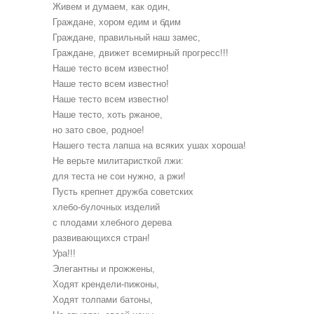
Живем и думаем, как один,
Граждане, хором едим и бдим
Граждане, правильный наш замес,
Граждане, движет всемирный прогресс!!!
Наше тесто всем известно!
Наше тесто всем известно!
Наше тесто всем известно!
Наше тесто, хоть ржаное,
но зато свое, родное!
Нашего теста лапша на всяких ушах хороша!
Не верьте милитаристкой лжи:
для теста не сои нужно, а ржи!
Пусть крепнет дружба советских
хлебо-булочных изделий
с плодами хлебного дерева
развивающихся стран!
Ура!!!
Элегантны и прожжены,
Ходят крендели-пижоны,
Ходят толпами батоны,