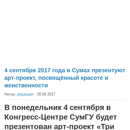
Театр
Архитектура
Кино
Техника
Общество
Факты
Выборы
4 сентября 2017 года в Сумах презентуют
Деньги
арт-проект, посвящённый красоте и
Традиции
женственности
Опросы
Автор:
редакция
·
28.08.2017
Экология
В понедельник 4 сентября в
Здоровье
Конгресс-Центре СумГУ будет
Здоровый образ жизни
презентован арт-проект «Три