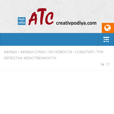
Select
События
АФИША
/
АФИША СУМЫ
/
ОК НОВОСТИ
/
СОБЫТИЯ
/
ТРИ
ЛЕПЕСТКА ЖЕНСТВЕННОСТИ
Арт-креатив
17
Музыка
Живопись
Литература
Поэзия
Проза
Фотоискусство