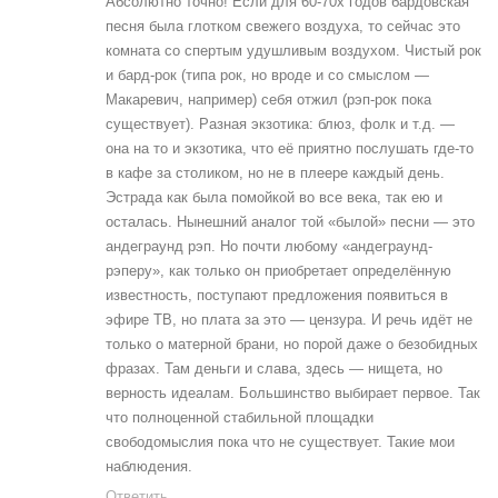
Абсолютно точно! Если для 60-70х годов бардовская
песня была глотком свежего воздуха, то сейчас это
комната со спертым удушливым воздухом. Чистый рок
и бард-рок (типа рок, но вроде и со смыслом —
Макаревич, например) себя отжил (рэп-рок пока
существует). Разная экзотика: блюз, фолк и т.д. —
она на то и экзотика, что её приятно послушать где-то
в кафе за столиком, но не в плеере каждый день.
Эстрада как была помойкой во все века, так ею и
осталась. Нынешний аналог той «былой» песни — это
андеграунд рэп. Но почти любому «андеграунд-
рэперу», как только он приобретает определённую
известность, поступают предложения появиться в
эфире ТВ, но плата за это — цензура. И речь идёт не
только о матерной брани, но порой даже о безобидных
фразах. Там деньги и слава, здесь — нищета, но
верность идеалам. Большинство выбирает первое. Так
что полноценной стабильной площадки
свободомыслия пока что не существует. Такие мои
наблюдения.
Ответить