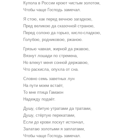
Купола в России кроют чистым золотом,
Чтобы чаще Господь замечал.
Я стою, как перед вечною загадкою,
Пред великою да сказочной страною,
Перед солоно да горько, кисло-сладкою,
Голубою, родниковою, ржаною.
Грязью чавкая, жирной да ржавою,
Вязнут лошади по стремена,
Но влекут меня сонной державою,
Что раскисла, опухла от сна.
Словно семь заветных лун
На пути моем встаёт,
То мне птица Гамаюн
Надежду подаёт.
Душу, сбитую утратами да тратами,
Душу, стёртую перекатами,
Если до крови лоскут истончал,
Залатаю золотыми я заплатами,
Чтобы чаще Господь замечал.