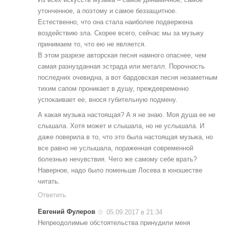
утонченное, а поэтому и самое беззащитное.
Естественно, что она стала наиболее подвержена
воздействию зла. Скорее всего, сейчас мы за музыку
принимаем то, что ею не является.
В этом разрезе авторская песня намного опаснее, чем
самая разнузданная эстрада или металл. Порочность
последних очевидна, а вот бардовская песня незаметным
тихим сапом проникает в душу, преждевременно
успокаивает ее, внося губительную подмену.
А какая музыка настоящая? А я не знаю. Моя душа ее не
слышала. Хотя может и слышала, но не услышала. И
даже поверила в то, что это была настоящая музыка, но
все равно не услышала, пораженная современной
болезнью нечувствия. Чего же самому себе врать?
Наверное, надо было поменьше Лосева в юношестве
читать.
Ответить
Евгений Фулеров
05.09.2017 в 21:34
Непреодолимые обстоятельства принудили меня